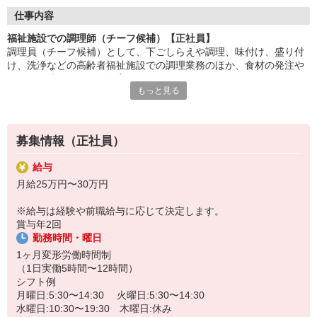
調理だけでなく、職場の運営にも関われるやりがいある仕事。
仕事内容
現場のリーダーとして、チームをまとめ、円滑な運営を支えま
福祉施設での調理師（チーフ候補）【正社員】
す。
調理員（チーフ候補）として、下ごしらえや調理、味付け、盛り付
け、洗浄などの高齢者福祉施設での調理業務のほか、食材の発注や
利用者様の笑顔に加え、スタッフの成長や職場の改善に貢献でき
シフト作成、スタッフ教育などもお願いします。マネジメント経験
るのがチーフならではの
もっと見る
は不問です！食事の提供を通して利用者さまを笑顔にしたいという
やりがい。人と食に向き合う責任あるポジションです。
方や、心を込めた調理ができる方を歓迎しています。
HITOWAのフードサービスカンパニーは、全国300以上の施設で
給食運営を行う業界大手。調理技術だけでなく、
募集情報（正社員）
マネジメント力も磨ける研修制度が整っています。
給与
月給25万円〜30万円
※給与は経験や前職給与に応じて決定します。
賞与年2回
勤務時間・曜日
1ヶ月変形労働時間制
（1日実働5時間〜12時間）
シフト例
月曜日:5:30〜14:30 火曜日:5:30〜14:30
水曜日:10:30〜19:30 木曜日:休み