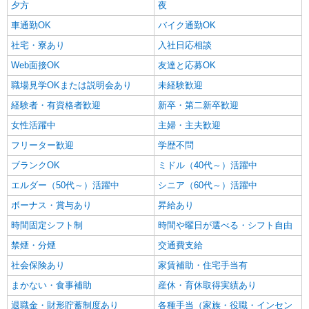
夕方
夜
車通勤OK
バイク通勤OK
社宅・寮あり
入社日応相談
Web面接OK
友達と応募OK
職場見学OKまたは説明会あり
未経験歓迎
経験者・有資格者歓迎
新卒・第二新卒歓迎
女性活躍中
主婦・主夫歓迎
フリーター歓迎
学歴不問
ブランクOK
ミドル（40代～）活躍中
エルダー（50代～）活躍中
シニア（60代～）活躍中
ボーナス・賞与あり
昇給あり
時間固定シフト制
時間や曜日が選べる・シフト自由
禁煙・分煙
交通費支給
社会保険あり
家賃補助・住宅手当有
まかない・食事補助
産休・育休取得実績あり
退職金・財形貯蓄制度あり
各種手当（家族・役職・インセン