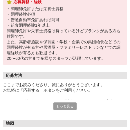
応募資格・経験
・調理師免許または栄養士資格
・調理経験必須
・普通自動車免許あれば尚可
・給食調理経験1年以上
調理師免許や栄養士資格は持っているけどブランクがある方も
歓迎です。
また、高齢者施設や保育園・学校・企業での集団給食などでの
調理経験が有る方や居酒屋・ファミリーレストランなどでの調
理経験が有る方も歓迎です。
20〜60代の方まで多様なスタッフが活躍しています。
応募方法
ここまでお読みくださり、誠にありがとうございます。
お気軽に「応募する」ボタンをご利用ください。
エントリー確認後、こちらよりお電話またはSMSにてご連絡をさせ
もっと見る
ていただきます。
★WEBエントリーは24時間いつでも受付できます。
お電話の際は「イーアイデムを見た」と伝えるとスムーズです。
地図
面接時には履歴書（写真貼付）をご持参ください。