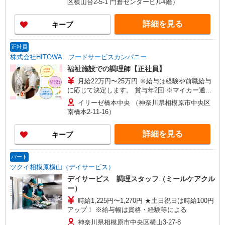
区横山台2-5-1 門倉センタービル4階）
詳細を見る
キープ
正社員
株式会社HITOWA フードサービスカンパニー
福祉施設での調理師【正社員】
月給22万円〜25万円 ※給与は経験や前職給与
に応じて決定します。 賞与年2回 ※マイカー通勤
可能な方優遇
イリーゼ橋本中央 （神奈川県相模原市中央区
南橋本2-11-16）
詳細を見る
キープ
パート
ツクイ相模原横山（デイサービス）
デイサービス 調理スタッフ（ミールケアクル
ー）
時給1,225円〜1,270円 ★土日祝日は時給100円
アップ！ ※給与幅は資格・経験等による
神奈川県相模原市中央区横山3-27-8