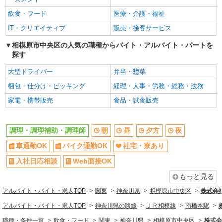
Web面接OK
友達と応募OK
飲食・フード
医療・介護・福祉
職場見学OKまたは説明会あり
未経験歓迎
IT・クリエイティブ
販売・接客サービス
経験者・有資格者歓迎
新卒・第二新卒歓迎
相模原市中央区の人気の職種からバイト・アルバイト・パートを
女性活躍中
主婦・主夫歓迎
探す
フリーター歓迎
学歴不問
大型ドライバー
弁当・惣菜
ブランクOK
ミドル（40代～）活躍中
梱包・仕分け・ピッキング
経理・人事・労務・総務・法務
エルダー（50代～）活躍中
シニア（60代～）活躍中
家電・携帯販売
食品・試食販売
ボーナス・賞与あり
昇給あり
時間固定シフト制
時間や曜日が選べる・シフト自由
調理・調理補助・調理師
朝
昼
夕方
夜
禁煙・分煙
交通費支給
車通勤OK
バイク通勤OK
社宅・寮あり
社会保険あり
家賃補助・住宅手当有
入社日応相談
Web面接OK
まかない・食事補助
産休・育休取得実績あり
もっと見る
退職金・財形貯蓄制度あり
各種手当（家族・役職・インセン
ティブなど）あり
アルバイト・バイト・求人TOP
関東
神奈川県
相模原市中央区
株式会
社割・特典あり
制服貸与
アルバイト・バイト・求人TOP
神奈川県の路線
ＪＲ相模線
南橋本駅
研修制度あり
社員登用あり
職種・条件一覧
飲食・フード
関東
神奈川県
相模原市中央区
株式会