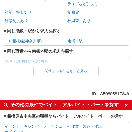
ティブなど）あり
社割・特典あり
制服貸与
研修制度あり
社員登用あり
同じ沿線・駅から求人を探す
ＪＲ相模線(神奈川県)
南橋本駅
同じ職種から南橋本駅の求人を探す
調理・調理補助・調理師
関連する条件をもっと見る
同じ雇用形態から南橋本駅の求人を探す
正社員
同じ特徴から南橋本駅の求人を探す
ID：AE0805817849
朝
昼
その他の条件でバイト・アルバイト・パートを探す
夕方
夜
相模原市中央区の職種からバイト・アルバイト・パートを探す
車通勤OK
バイク通勤OK
イベント・キャンペーン・アミュ
軽作業・製造・物流
社宅・寮あり
入社日応相談
ーズメント