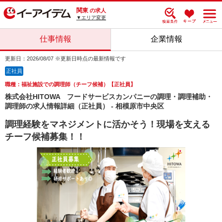
関東
の求人
▼エリア変更
仕事情報
企業情報
更新日：2026/08/07 ※更新日時点の最新情報です
正社員
職種：福祉施設での調理師（チーフ候補）【正社員】
株式会社HITOWA フードサービスカンパニーの調理・調理補助・
調理師の求人情報詳細（正社員） - 相模原市中央区
調理経験をマネジメントに活かそう！現場を支える
チーフ候補募集！！