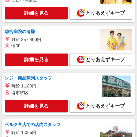
詳細を見る
キープ
詳細を見る
とりあえずキープ
正社員
株式会社HITOWA フードサービスカンパニー
総合病院の清掃
福祉施設での調理師【正社員】
月給 257,400円
月給22万円〜25万円 ※給与は経験や前職給与
港区
に応じて決定します。 賞与年2回 ※マイカー通勤
可能な方優遇
はなことば相模原 （神奈川県相模原市中央区
詳細を見る
とりあえずキープ
小町通1-11-12）
詳細を見る
キープ
レジ・商品陳列スタッフ
時給 1,180円
正社員
堺市堺区
株式会社HITOWA フードサービスカンパニー
福祉施設での調理師【正社員】
詳細を見る
とりあえずキープ
月給22万円〜25万円 ※給与は経験や前職給与
に応じて決定します。 賞与年2回
イリーゼ相模原矢部 （神奈川県相模原市中央
ベルク各店での店内スタッフ
区矢部2-21-1）
時給 1,065円