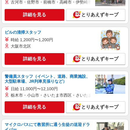
古河市・佐野市・前橋市・高崎市・伊勢崎市・太田市・館林市・
詳細を見る
キープ
詳細を見る
とりあえずキープ
パート
ツクイ・サンフォレスト相模原（サービス付き高齢者向け住宅）
サービス付き高齢者向け住宅 調理スタッフ
ビルの清掃スタッフ
時給1,225円 ★土日祝日は時給100円アップ！
時給 1,200円〜1,200円
神奈川県相模原市中央区相模原3-7-17
大阪市北区
詳細を見る
とりあえずキープ
詳細を見る
キープ
正社員
警備員スタッフ（イベント、道路、商業施設、
株式会社HITOWA フードサービスカンパニー
大型駐車場、JR列車見張りなど）
福祉施設での調理師（チーフ候補）【正社員】
日給 11,000円〜12,100円
月給25万円〜30万円 ※マイカー通勤可能な方
栃木市・小山市・さいたま市西区・さいたま市岩槻区・久喜市・
優遇 ※給与は経験や前職給与に応じて決定しま
す。 賞与年2回
はなことば相模原 （神奈川県相模原市中央区
詳細を見る
とりあえずキープ
小町通1-11-12）
詳細を見る
キープ
マイクロバスにて教習所に通う生徒の送迎ドラ
イバー