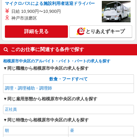
アルバイト
パート
マイクロバスによる施設利用者送迎ドライバー
ケンタッキーフライドチキン 相模原小山モール店
日給 10,900円〜10,900円
カウンター・キッチンスタッフ ＜優先募集日
神戸市須磨区
時＞平日（月〜金） 17:00〜21:00
時給1260円 ＜高校生＞時給1230円
詳細を見る
とりあえずキープ
神奈川県相模原市中央区小山3-37-1
詳細を見る
キープ
このお仕事に関連する条件で探す
相模原市中央区のアルバイト・バイト・パートの求人を探す
アルバイト
パート
ケンタッキーフライドチキン 相模原小山モール店
同じ職種から相模原市中央区の求人を探す
カウンター・キッチンスタッフ ＜優先募集日
飲食・フードすべて
時＞平日（月〜金） 17:00〜21:00
調理・調理補助・調理師
時給1260円 ＜高校生＞時給1230円
神奈川県相模原市中央区小山3-37-1
同じ雇用形態から相模原市中央区の求人を探す
正社員
詳細を見る
キープ
同じ特徴から相模原市中央区の求人を探す
朝
昼