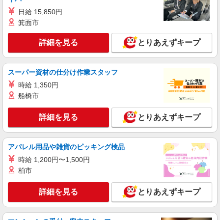
アルバイト
パート
日給 15,850円
株式会社HITOWA フードサービスカンパニー
箕面市
福祉施設での調理員【アルバイト・パート】
詳細を見る
とりあえずキープ
時給1,400円以上 ※経験によりスタート時給は
変動します。 ※AP評価制度：あり 年1回の評価
により時給を見直します。 ※アルバイト賞与（寸
イリーゼ相模原矢部 （神奈川県相模原市中央
志）：あり 年2回。勤続年数により金額UP。
スーパー資材の仕分け作業スタッフ
区矢部2-21-1）
時給 1,350円
詳細を見る
船橋市
キープ
詳細を見る
とりあえずキープ
正社員
株式会社HITOWA フードサービスカンパニー
福祉施設での栄養士【正社員】
アパレル用品や雑貨のピッキング検品
月給22万円〜25万円 ※給与は経験や前職給与
時給 1,200円〜1,500円
に応じて決定します。 賞与年2回
柏市
イリーゼ相模原矢部 （神奈川県相模原市中央
区矢部2-21-1）
詳細を見る
とりあえずキープ
詳細を見る
キープ