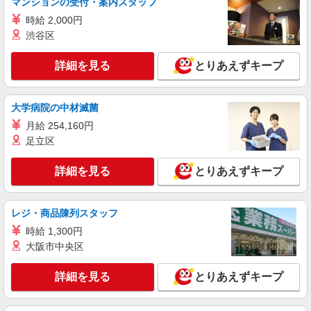
マンションの受付・案内スタッフ
正社員
時給 2,000円
株式会社HITOWA フードサービスカンパニー
渋谷区
福祉施設での調理師（チーフ候補）【正社員】
月給25万円〜30万円 ※給与は経験や前職給与
詳細を見る
とりあえずキープ
に応じて決定します。 賞与年2回
イリーゼ相模原矢部 （神奈川県相模原市中央
区矢部2-21-1）
大学病院の中材滅菌
月給 254,160円
詳細を見る
キープ
足立区
正社員
詳細を見る
とりあえずキープ
株式会社HITOWA フードサービスカンパニー
福祉施設での調理師（チーフ候補）【正社員】
月給25万円〜29万円 ※給与は経験や前職給与
レジ・商品陳列スタッフ
に応じて決定します。 賞与年2回
時給 1,300円
ホッとライブ横山台 （神奈川県相模原市中央
大阪市中央区
区横山台2-5-1 門倉センタービル4階）
詳細を見る
とりあえずキープ
詳細を見る
キープ