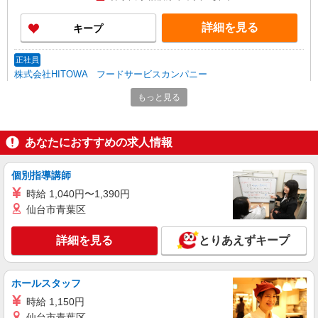
詳細を見る
キープ
正社員
株式会社HITOWA フードサービスカンパニー
福祉施設での栄養士【正社員】
もっと見る
月給22万円〜25万円 ※給与は経験や前職給与
に応じて決定します。 賞与年2回 ※マイカー通勤
可能な方優遇
イリーゼ橋本中央 （神奈川県相模原市中央区
あなたにおすすめの求人情報
南橋本2-11-16）
個別指導講師
詳細を見る
キープ
時給 1,040円〜1,390円
仙台市青葉区
アルバイト
パート
株式会社HITOWA フードサービスカンパニー
詳細を見る
とりあえずキープ
福祉施設での調理員【アルバイト・パート】
時給1,350円以上 ※経験によりスタート時給は
変動します。 ※AP評価制度：あり 年1回の評価
ホールスタッフ
により時給を見直します。 ※アルバイト賞与（寸
はなことば相模原 （神奈川県相模原市中央区
時給 1,150円
志）：あり 年2回。勤続年数により金額UP。
小町通1-11-12）
仙台市青葉区