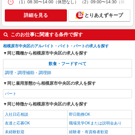
（1）08:30〜14:00（休憩なし） （2）09:00〜14:
カウンター・キッチンスタッフ ＜優先募集日
時＞平日（月〜金） 17:00〜21:00
詳細を見る
とりあえずキープ
時給1260円 ＜高校生＞時給1230円
神奈川県相模原市中央区小山3-37-1
このお仕事に関連する条件で探す
詳細を見る
キープ
相模原市中央区のアルバイト・バイト・パートの求人を探す
同じ職種から相模原市中央区の求人を探す
アルバイト
パート
ケンタッキーフライドチキン 相模原中央店
飲食・フードすべて
カウンター・キッチンスタッフ ＜優先募集日
時＞土日祝 9:00〜14:00
調理・調理補助・調理師
時給1230円
同じ雇用形態から相模原市中央区の求人を探す
神奈川県相模原市中央区中央2-13-1
パート
詳細を見る
キープ
同じ特徴から相模原市中央区の求人を探す
入社日応相談
即日勤務OK
アルバイト
パート
SOMPOケア ラヴィーレ 上溝
友達と応募OK
職場見学OKまたは説明会あり
調理・食器洗浄・発注
未経験歓迎
経験者・有資格者歓迎
時給1290円〜1440円 ※経験等による ★早朝時