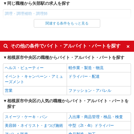
ましたら、ご相談いただければ希望条件に合うか
同じ職種から矢部駅の求人を探す
神奈川県相模原市中央区中央3丁目6-3
の確認もいたします。 ★時間外手当別途支給 ★上
記金額は働きがい向上手当を含みます。 ★働きが
調理・調理補助・調理師
詳細を見る
キープ
い向上手当※26年6月改定（地域により異なる）
関連する条件をもっと見る
同じ雇用形態から矢部駅の求人を探す
社会保険加入者は更に＋50円
アルバイト
パート
パート
コンパスグループ・ジャパン株式会社 66112_p
調理員【アルバイト・パート】
同じ特徴から矢部駅の求人を探す
その他の条件でバイト・アルバイト・パートを探す
時給1,580円以上 試用期間中 時給1,580円以上
入社日応相談
即日勤務OK
(試用期間2ヶ月) 残業が発生した場合、残業代を1
相模原市中央区の職種からバイト・アルバイト・パートを探す
分単位で別途支給します。
友達と応募OK
職場見学OKまたは説明会あり
上溝ジョイフルホームそよ風 （神奈川県相模
ヘルス・ビューティー
軽作業・製造・物流
原市中央区上溝5-14-28）
未経験歓迎
経験者・有資格者歓迎
イベント・キャンペーン・アミュ
ドライバー・配達
女性活躍中
主婦・主夫歓迎
ーズメント
詳細を見る
キープ
フリーター歓迎
学歴不問
営業
ファッション・アパレル
アルバイト
パート
ブランクOK
ミドル（40代～）活躍中
相模原市中央区の人気の職種からバイト・アルバイト・パートを
SOMPOケア ラヴィーレ 淵野辺
探す
エルダー（50代～）活躍中
昇給あり
調理・食器洗浄・発注
禁煙・分煙
バイク通勤OK
スイーツ・ケーキ・パン
入出庫・商品管理・検品・検査
時給1290円〜1440円 ※経験等による ★早朝時
給（5:00〜8:00）時給＋100円 ★希望収入があり
自転車通勤OK
残業ほぼなし
美容師・ネイリスト・まつげ施術
中型（2t・4t）ドライバー
ましたら、ご相談いただければ希望条件に合うか
神奈川県相模原市中央区淵野辺3丁目2-24
副業・WワークOK
転勤なし
の確認もいたします。 ★時間外手当別途支給 ★上