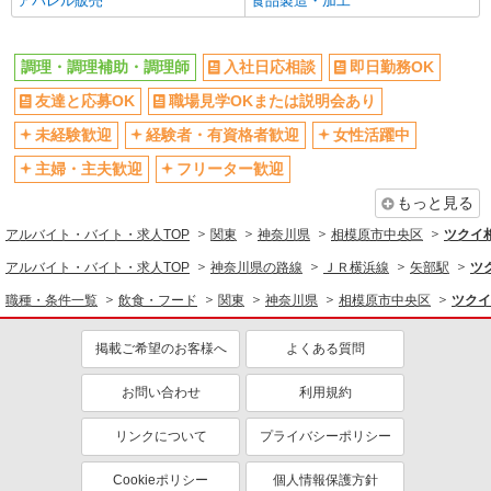
アパレル販売
食品製造・加工
記金額は働きがい向上手当を含みます。 ★働きが
交通費支給
社会保険あり
詳細を見る
キープ
い向上手当※26年6月改定（地域により異なる）
社会保険加入者は更に＋50円
産休・育休取得実績あり
各種手当（家族・役職・インセン
調理・調理補助・調理師
入社日応相談
即日勤務OK
ティブなど）あり
アルバイト
パート
友達と応募OK
職場見学OKまたは説明会あり
コンパスグループ・ジャパン株式会社 39136_p
研修制度あり
社員登用あり
調理師【アルバイト・パート】
未経験歓迎
経験者・有資格者歓迎
女性活躍中
資格取得支援制度あり
髪型・髪色自由
時給1,600円以上 試用期間中 時給1,600円以上
主婦・主夫歓迎
フリーター歓迎
髭（ひげ）OK
ネイルOK
(試用期間2ヶ月) 残業が発生した場合、残業代を1
分単位で別途支給します。
もっと見る
相和会 老健青葉の郷 （神奈川県相模原市中
同じ職種から求人を探す
央区青葉3-36-1）
アルバイト・バイト・求人TOP
関東
神奈川県
相模原市中央区
ツクイ
飲食・フード
アルバイト・バイト・求人TOP
神奈川県の路線
ＪＲ横浜線
矢部駅
ツ
詳細を見る
キープ
調理・調理補助・調理師
職種・条件一覧
飲食・フード
関東
神奈川県
相模原市中央区
ツクイ
同じ特徴から求人を探す
アルバイト
パート
コンパスグループ・ジャパン株式会社 66112_p
掲載ご希望のお客様へ
よくある質問
未経験歓迎
ミドル（40代～）活躍中
調理補助【アルバイト・パート】
副業・WワークOK
交通費支給
お問い合わせ
利用規約
時給1,300円以上 試用期間中 時給1,300円以上
(試用期間2ヶ月) 残業が発生した場合、残業代を1
社会保険あり
産休・育休取得実績あり
リンクについて
プライバシーポリシー
分単位で別途支給します。
上溝ジョイフルホームそよ風 （神奈川県相模
社員登用あり
原市中央区上溝5-14-28）
Cookieポリシー
個人情報保護方針