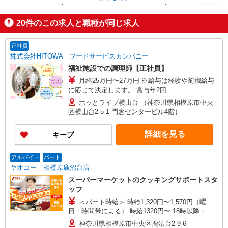
ID：AE0707902306
20
件のこの求人と職種が同じ求人
掲載期間終了
正社員
株式会社HITOWA フードサービスカンパニー
福祉施設での調理師【正社員】
月給25万円〜27万円 ※給与は経験や前職給与
に応じて決定します。 賞与年2回
ホッとライブ横山台 （神奈川県相模原市中央
区横山台2-5-1 門倉センタービル4階）
詳細を見る
キープ
アルバイト
パート
ヤオコー 相模原鹿沼台店
スーパーマーケットのクッキングサポートスタ
ッフ
＜パート時給＞ 時給1,320円〜1,570円（曜
日・時間帯による） 時給1320円〜 18時以降：時
給1470円〜 ★土曜＋100円 ★日・祝＋100円 ※ア
神奈川県相模原市中央区鹿沼台2-9-6