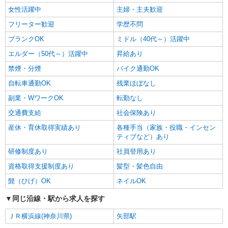
給（5:00〜8:00）時給＋100円 ★希望収入があり
女性活躍中
主婦・主夫歓迎
ましたら、ご相談いただければ希望条件に合うか
神奈川県相模原市中央区上溝4628-1
フリーター歓迎
学歴不問
の確認もいたします。 ★時間外手当別途支給 ★上
記金額は働きがい向上手当を含みます。 ★働きが
ブランクOK
ミドル（40代～）活躍中
詳細を見る
キープ
い向上手当※26年6月改定（地域により異なる）
エルダー（50代～）活躍中
昇給あり
社会保険加入者は更に＋50円
正社員
禁煙・分煙
バイク通勤OK
コンパスグループ・ジャパン株式会社 66112_f
自転車通勤OK
残業ほぼなし
調理師【正社員】
副業・WワークOK
転勤なし
月給27万円〜32万円 試用期間中 月給27万円〜
32万円(試用期間3ヶ月) 残業が発生した場合、残業
交通費支給
社会保険あり
代を1分単位で別途支給します。 ※給与は経験や
上溝ジョイフルホームそよ風 （神奈川県相模
産休・育休取得実績あり
各種手当（家族・役職・インセン
前職給与に応じて決定します。
原市中央区上溝5-14-28）
ティブなど）あり
研修制度あり
社員登用あり
詳細を見る
キープ
資格取得支援制度あり
髪型・髪色自由
アルバイト
パート
髭（ひげ）OK
ネイルOK
SOMPOケア ラヴィーレ 相模原中央
同じ沿線・駅から求人を探す
調理・食器洗浄・発注
時給1290円〜1440円 ※経験等による ★早朝時
ＪＲ横浜線(神奈川県)
矢部駅
給（5:00〜8:00）時給＋100円 ★希望収入があり