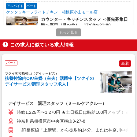
アルバイト
パート
ケンタッキーフライドチキン 相模原小山モール店
カウンター・キッチンスタッフ ＜優先募集日
時＞平日（月〜金） 17:00〜21:00
時給1260円 ＜高校生＞時給1230円
もっと見る
神奈川県相模原市中央区小山3-37-1
この求人に似ている求人情報
詳細を見る
キープ
パート
新着
アルバイト
パート
ツクイ相模原横山（デイサービス）
ケンタッキーフライドチキン 相模原中央店
扶養控除内OK/主婦（主夫）活躍中【ツクイの
カウンター・キッチンスタッフ ＜優先募集日
デイサービス/調理スタッフ求人】
時＞土日祝 9:00〜14:00
時給1230円
神奈川県相模原市中央区中央2-13-1
デイサービス 調理スタッフ（ミールケアクルー）
時給1,225円〜1,270円 ★土日祝日は時給100円アップ！ 
詳細を見る
キープ
神奈川県相模原市中央区横山3-27-8
アルバイト
・JR相模線「上溝駅」から徒歩約14分、または神奈川中央交
パート
ケンタッキーフライドチキン 相模原小山モール店