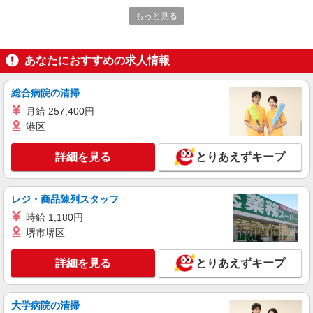
株式会社HITOWA フードサービスカンパニー
もっと見る
福祉施設での調理補助【アルバイト・パート】
時給1,200円以上 ※経験によりスタート時給は
変動します。 ※AP評価制度：あり 年1回の評価
あなたにおすすめの求人情報
により時給を見直します。 ※アルバイト賞与（寸
アズハイム入間 （埼玉県入間市高倉2丁目4番
志）：あり 年2回。勤続年数により金額UP。
14号）
総合病院の清掃
詳細を見る
月給 257,400円
キープ
港区
アルバイト
パート
詳細を見る
とりあえずキープ
株式会社HITOWA フードサービスカンパニー
福祉施設での調理補助【アルバイト・パート】
時給1,160円以上 ※経験によりスタート時給は
レジ・商品陳列スタッフ
変動します。 ※AP評価制度：あり 年1回の評価
により時給を見直します。 ※アルバイト賞与（寸
時給 1,180円
はなことば入間藤沢 （埼玉県入間市上藤沢
志）：あり 年2回。勤続年数により金額UP。
堺市堺区
396-1）
詳細を見る
とりあえずキープ
詳細を見る
キープ
正社員
大学病院の清掃
株式会社HITOWA フードサービスカンパニー