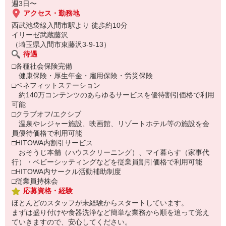
週3日〜
アクセス・勤務地
西武池袋線入間市駅より 徒歩約10分
イリーゼ武蔵藤沢
（埼玉県入間市東藤沢3-9-13）
待遇
□各種社会保険完備
健康保険・厚生年金・雇用保険・労災保険
□ベネフィットステーション
約140万コンテンツのあらゆるサービスを優待割引価格で利用
可能
□クラブオフ/エクシブ
温泉やレジャー施設、映画館、リゾートホテル等の施設を会
員優待価格で利用可能
□HITOWA内割引サービス
おそうじ本舗（ハウスクリーニング）、マイ暮らす（家事代
行）・ベビーシッティングなどを従業員割引価格で利用可能
□HITOWA内サークル活動補助制度
□従業員持株会
応募資格・経験
ほとんどのスタッフが未経験からスタートしています。
まずは盛り付けや食器洗浄など簡単な業務から順を追って覚え
ていきますので、安心してください。