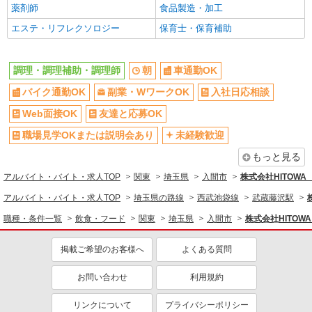
薬剤師
食品製造・加工
シニア（60代～）活躍中
ボーナス・賞与あり
エステ・リフレクソロジー
保育士・保育補助
昇給あり
時間固定シフト制
時間や曜日が選べる・シフト自由
禁煙・分煙
調理・調理補助・調理師
朝
車通勤OK
交通費支給
社会保険あり
バイク通勤OK
副業・WワークOK
入社日応相談
家賃補助・住宅手当有
まかない・食事補助
産休・育休取得実績あり
退職金・財形貯蓄制度あり
Web面接OK
友達と応募OK
各種手当（家族・役職・インセン
社割・特典あり
職場見学OKまたは説明会あり
未経験歓迎
ティブなど）あり
もっと見る
制服貸与
研修制度あり
アルバイト・バイト・求人TOP
関東
埼玉県
入間市
株式会社HITOW
社員登用あり
アルバイト・バイト・求人TOP
埼玉県の路線
西武池袋線
武蔵藤沢駅
同じ職種から求人を探す
職種・条件一覧
飲食・フード
関東
埼玉県
入間市
株式会社HITO
飲食・フード
掲載ご希望のお客様へ
よくある質問
調理・調理補助・調理師
お問い合わせ
利用規約
同じ特徴から求人を探す
車通勤OK
副業・WワークOK
リンクについて
プライバシーポリシー