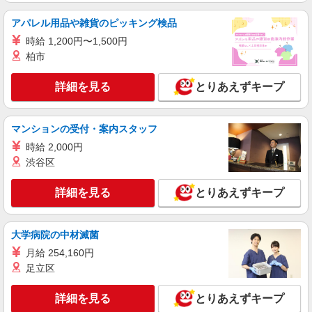
月給25万円〜28万円 ※給与は経験や前職給与
アパレル用品や雑貨のピッキング検品
に応じて決定します。 賞与年2回
時給 1,200円〜1,500円
イリーゼ武蔵藤沢 （埼玉県入間市東藤沢3-9-
柏市
13）
詳細を見る
とりあえずキープ
詳細を見る
キープ
アルバイト
パート
マンションの受付・案内スタッフ
株式会社HITOWA フードサービスカンパニー
時給 2,000円
福祉施設での調理員【アルバイト・パート】
渋谷区
時給1,300円以上 ※経験によりスタート時給は
変動します。 ※AP評価制度：あり 年1回の評価
詳細を見る
とりあえずキープ
により時給を見直します。 ※アルバイト賞与（寸
イリーゼ武蔵藤沢 （埼玉県入間市東藤沢3-9-
志）：あり 年2回。勤続年数により金額UP。
13）
大学病院の中材滅菌
詳細を見る
キープ
月給 254,160円
足立区
正社員
株式会社HITOWA フードサービスカンパニー
詳細を見る
とりあえずキープ
福祉施設での調理師（チーフ候補）【正社員】