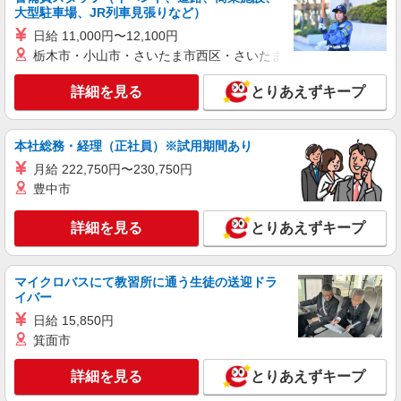
福祉施設での調理補助【アルバイト・パート】
大型駐車場、JR列車見張りなど）
時給1,250円 ※経験によりスタート時給は変動
日給 11,000円〜12,100円
します。 ※AP評価制度：あり 年1回の評価によ
栃木市・小山市・さいたま市西区・さいたま市岩槻区・久喜市・
り時給を見直します。 ※アルバイト賞与（寸
ロイヤルレジデンス入間 （埼玉県入間市狭山
志）：あり 年2回。勤続年数により金額UP。
台2丁目2-17）
詳細を見る
とりあえずキープ
詳細を見る
キープ
本社総務・経理（正社員）※試用期間あり
アルバイト
パート
月給 222,750円〜230,750円
株式会社HITOWA フードサービスカンパニー
豊中市
福祉施設での調理補助【アルバイト・パート】
時給1,200円以上 ※経験によりスタート時給は
詳細を見る
とりあえずキープ
変動します。 ※AP評価制度：あり 年1回の評価
により時給を見直します。 ※アルバイト賞与（寸
イリーゼ武蔵藤沢 （埼玉県入間市東藤沢3-9-
志）：あり 年2回。勤続年数により金額UP。
13）
マイクロバスにて教習所に通う生徒の送迎ドラ
イバー
詳細を見る
日給 15,850円
キープ
箕面市
正社員
詳細を見る
とりあえずキープ
株式会社HITOWA フードサービスカンパニー
福祉施設での調理師（チーフ候補）【正社員】