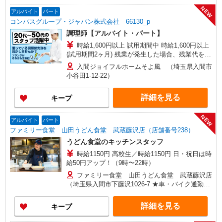
NEW
アルバイト
パート
コンパスグループ・ジャパン株式会社 66130_p
調理師【アルバイト・パート】
時給1,600円以上 試用期間中 時給1,600円以上
(試用期間2ヶ月) 残業が発生した場合、残業代を1
分単位で別途支給します。
入間ジョイフルホームそよ風 （埼玉県入間市
小谷田1-12-22）
詳細を見る
キープ
NEW
アルバイト
パート
ファミリー食堂 山田うどん食堂 武蔵藤沢店（店舗番号238）
うどん食堂のキッチンスタッフ
時給1150円 高校生／時給1150円 日・祝日は時
給50円アップ！（9時〜22時）
ファミリー食堂 山田うどん食堂 武蔵藤沢店
（埼玉県入間市下藤沢1026-7 ★車・バイク通勤
OK！）
詳細を見る
キープ