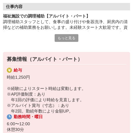
盛付け・配膳・洗浄など、調理師のサポートが中心。
仕事内容
丁寧な研修があるので、未経験・ブランクのある方も安心です。
福祉施設での調理補助【アルバイト・パート】
調理補助スタッフとして、食事の盛り付けや食器洗浄、厨房内の清
「ありがとう」の言葉が、毎日の励みに。誰かの暮らしを支え
掃などの補助業務をお願いします。未経験スタート大歓迎です。資
る、
格も不要なため、未経験から食に携わるお仕事がしたいという方か
あたたかいお仕事です。
もっと見る
らの応募をお待ちしています。先輩が丁寧にサポートしますのでご
安心ください。
HITOWAのフードサービスカンパニーは、全国300以上の施設で
給食運営を行う業界大手。
地域に根ざしたサービスを展開し、安心・安全な食事づくりを支
募集情報（アルバイト・パート）
えています。
給与
時給1,250円
※経験によりスタート時給は変動します。
※AP評価制度：あり
年1回の評価により時給を見直します。
※アルバイト賞与（寸志）：あり
年2回。勤続年数により金額UP。
勤務時間・曜日
6:00〜12:00
休憩30分