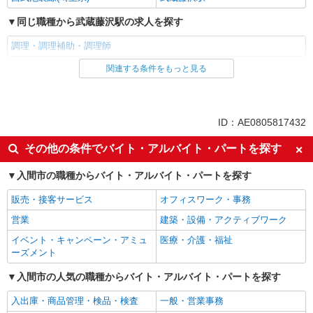
同じ職種から武蔵藤沢駅の求人を探す
調理・調理補助・調理師
関連する条件をもっと見る
同じ雇用形態から武蔵藤沢駅の求人を探す
アルバイト
パート
同じ特徴から武蔵藤沢駅の求人を探す
ID：AE0805817432
朝
車通勤OK
その他の条件でバイト・アルバイト・パートを探す
バイク通勤OK
副業・WワークOK
入間市の職種からバイト・アルバイト・パートを探す
入社日応相談
Web面接OK
販売・接客サービス
オフィスワーク・事務
友達と応募OK
職場見学OKまたは説明会あり
営業
建築・設備・アクティブワーク
未経験歓迎
経験者・有資格者歓迎
イベント・キャンペーン・アミュ
医療・介護・福祉
新卒・第二新卒歓迎
女性活躍中
ーズメント
主婦・主夫歓迎
フリーター歓迎
入間市の人気の職種からバイト・アルバイト・パートを探す
学歴不問
ブランクOK
入出庫・商品管理・検品・検査
一般・営業事務
ミドル（40代～）活躍中
エルダー（50代～）活躍中