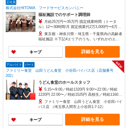
正社員
株式会社HITOWA フードサービスカンパニー
福祉施設でのサポート調理師
月給25万円〜35万円 固定残業時間（トータ
ル）12〜30時間/月 固定残業代2万3,000円〜6万
3,000円 超過分別途支給 ※給与は経験や前職給与
東京都・神奈川県・埼玉県・千葉県内の高齢者
に応じて決定します。 賞与年2回
福祉施設 ※下記4エリアのうち、いずれかのエリ
ア・市を担当していただきます。 担当いただく
範囲は、お住まいやご希望を考慮して決定いたし
詳細を見る
キープ
ますのでご相談ください。 ［1］東京エリア
… 八王子市、立川市、府中市、調布市、狛江市
NEW
［2］神奈川エリア …川崎市、横浜市青葉区
アルバイト
パート
［3］千葉エリア … 千葉市緑区、船橋市、市原
ファミリー食堂 山田うどん食堂 小谷田バイパス店（店舗番号
市、木更津市、松戸市、柏市、流山市 ［4］埼玉
202）
エリア … さいたま市大宮区、所沢市、入間
うどん食堂のホールスタッフ
市、狭山市、和光市、朝霞市
5:15〜9:00／時給1320円 9:00〜22:00／時給
1220円 22:00〜／時給1525円 高校生／時給1160円
日・祝日は時給50円アップ！（9時〜22時）
ファミリー食堂 山田うどん食堂 小谷田バイ
パス店 （埼玉県入間市上小谷田1-7-12）
詳細を見る
キープ