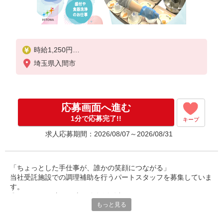
時給1,250円
埼玉県入間市
※経験によりスタート時給は変動します。
※AP評価制度：あり
年1回の評価により時給を見直します。
※アルバイト賞与（寸志）：あり
応募画面へ進む
年2回。勤続年数により金額UP。
1分で応募完了!!
キープ
求人応募期間：2026/08/07～2026/08/31
「ちょっとした手仕事が、誰かの笑顔につながる」
当社受託施設での調理補助を行うパートスタッフを募集していま
す。
◎40〜60代の主婦の方が多数活躍中。
もっと見る
ご家庭での経験を活かして、社会とつながりながら、無理なく働
けるお仕事です。