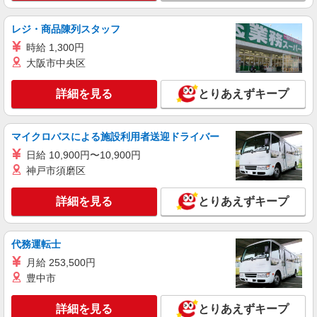
月給25万円〜28万円 ※給与は経験や前職給与
に応じて決定します。 賞与年2回
レジ・商品陳列スタッフ
アズハイム入間 （埼玉県入間市高倉2丁目4番
時給 1,300円
14号）
大阪市中央区
詳細を見る
キープ
詳細を見る
とりあえずキープ
アルバイト
パート
株式会社HITOWA フードサービスカンパニー
マイクロバスによる施設利用者送迎ドライバー
福祉施設での調理補助【アルバイト・パート】
日給 10,900円〜10,900円
時給1,141円 ※経験によりスタート時給は変動
神戸市須磨区
します。 ※AP評価制度：あり 年1回の評価によ
り時給を見直します。 ※アルバイト賞与（寸
イリーゼ入間 （埼玉県入間市春日町1-10-26）
詳細を見る
とりあえずキープ
志）：あり 年2回。勤続年数により金額UP。
詳細を見る
キープ
代務運転士
アルバイト
パート
月給 253,500円
株式会社HITOWA フードサービスカンパニー
豊中市
福祉施設での調理補助【アルバイト・パート】
時給1,250円 ※経験によりスタート時給は変動
詳細を見る
とりあえずキープ