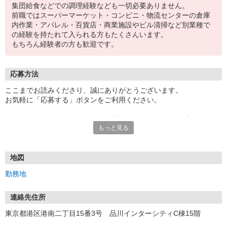
集団給食などでの調理経験なども一切必要ありません。
前職ではスーパーマーケット・コンビニ・物流センターの倉庫
内作業・アパレル・百貨店・商業施設やビル清掃など別業種で
の経験を持たれて入られる方もたくさんいます。
もちろん経験者の方も歓迎です。
応募方法
ここまでお読みくださり、誠にありがとうございます。
お気軽に「応募する」ボタンをご利用ください。
エントリー確認後、こちらよりお電話またはSMSにてご連絡をさせ
もっと見る
ていただきます。
★WEBエントリーは24時間いつでも受付できます。
お電話の際は「イーアイデムを見た」と伝えるとスムーズです。
地図
面接時には履歴書（写真貼付）をご持参ください。
勤務地
連絡先住所
東京都港区港南二丁目15番3号 品川インターシティC棟15階