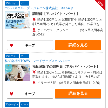
NEW
アルバイト
パート
コンパスグループ・ジャパン株式会社 39554_p
調理師【アルバイト・パート】
時給1,300円以上 試用期間中 時給1,300円以上
(試用期間2ヶ月) 残業が発生した場合、残業代を1
分単位で別途支給します。
ケアハウス グランコート （埼玉県入間市高
倉5-2-12）
詳細を見る
キープ
アルバイト
パート
株式会社HITOWA フードサービスカンパニー
福祉施設での調理員【アルバイト・パート】
時給1,250円以上 ※経験によりスタート時給は
変動します。 ※AP評価制度：あり 年1回の評価
により時給を見直します。 ※アルバイト賞与（寸
イリーゼ入間 （埼玉県入間市春日町1-10-26）
志）：あり 年2回。勤続年数により金額UP。
詳細を見る
キープ
アルバイト
パート