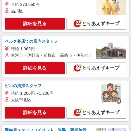
月給 273,650円
福祉施設での調理師（チーフ候補）【正社員】
品川区
月給24万円〜29万円 ※給与は経験や前職給与
に応じて決定します。 賞与年2回
詳細を見る
とりあえずキープ
はなことば入間藤沢 （埼玉県入間市上藤沢
396-1）
ベルク各店での店内スタッフ
詳細を見る
キープ
時給 1,065円
古河市・佐野市・前橋市・高崎市・伊勢崎市・太田市・館林市・
正社員
株式会社HITOWA フードサービスカンパニー
詳細を見る
とりあえずキープ
福祉施設での調理師【正社員】
月給23万1,000円〜26万円 ※給与は経験や前職
給与に応じて決定します。 賞与年2回
ビルの清掃スタッフ
アズハイム入間 （埼玉県入間市高倉2丁目4番
時給 1,200円〜1,200円
14号）
大阪市北区
詳細を見る
キープ
詳細を見る
とりあえずキープ
アルバイト
パート
株式会社HITOWA フードサービスカンパニー
警備員スタッフ（イベント、道路、商業施設、