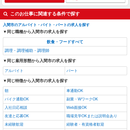
します。 ※AP評価制度：あり 年1回の評価によ
り時給を見直します。 ※アルバイト賞与（寸
ロイヤルレジデンス入間 （埼玉県入間市狭山
志）：あり 年2回。勤続年数により金額UP。
このお仕事に関連する条件で探す
台2丁目2-17）
入間市のアルバイト・バイト・パートの求人を探す
詳細を見る
キープ
同じ職種から入間市の求人を探す
正社員
飲食・フードすべて
株式会社HITOWA フードサービスカンパニー
調理・調理補助・調理師
福祉施設での調理師（チーフ候補）【正社員】
月給25万円〜28万円 ※給与は経験や前職給与
同じ雇用形態から入間市の求人を探す
に応じて決定します。 賞与年2回
アルバイト
パート
イリーゼ入間 （埼玉県入間市春日町1-10-26）
同じ特徴から入間市の求人を探す
詳細を見る
キープ
朝
車通勤OK
バイク通勤OK
副業・WワークOK
入社日応相談
Web面接OK
友達と応募OK
職場見学OKまたは説明会あり
未経験歓迎
経験者・有資格者歓迎