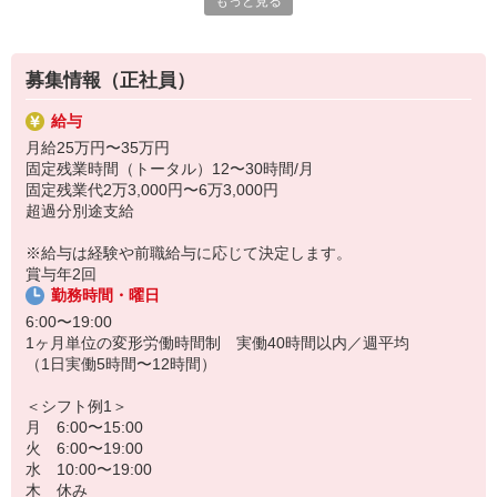
もっと見る
基本的に事務作業はありません！
ませんか？
＜具体的には＞
・仕込み
募集情報（正社員）
・加工
・盛付け 等の調理業務全般。
給与
新規立ち上げに関わるチャンスも。
月給25万円〜35万円
厨房業務に専念出来る環境が整っています！
固定残業時間（トータル）12〜30時間/月
固定残業代2万3,000円〜6万3,000円
超過分別途支給
※給与は経験や前職給与に応じて決定します。
賞与年2回
勤務時間・曜日
6:00〜19:00
1ヶ月単位の変形労働時間制 実働40時間以内／週平均
（1日実働5時間〜12時間）
＜シフト例1＞
月 6:00〜15:00
火 6:00〜19:00
水 10:00〜19:00
木 休み