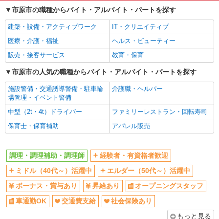
エルダー（50代～）活躍中
ボーナス・賞与あり
市原市の職種からバイト・アルバイト・パートを探す
昇給あり
オープニングスタッフ
建築・設備・アクティブワーク
IT・クリエイティブ
車通勤OK
交通費支給
医療・介護・福祉
ヘルス・ビューティー
社会保険あり
まかない・食事補助
販売・接客サービス
教育・保育
退職金・財形貯蓄制度あり
各種手当（家族・役職・インセン
ティブなど）あり
市原市の人気の職種からバイト・アルバイト・パートを探す
社割・特典あり
研修制度あり
施設警備・交通誘導警備・駐車輪
介護職・ヘルパー
同じ職種から求人を探す
場管理・イベント警備
中型（2t・4t）ドライバー
ファミリーレストラン・回転寿司
飲食・フード
保育士・保育補助
アパレル販売
調理・調理補助・調理師
同じ特徴から求人を探す
調理・調理補助・調理師
経験者・有資格者歓迎
ミドル（40代～）活躍中
ボーナス・賞与あり
ミドル（40代～）活躍中
エルダー（50代～）活躍中
オープニングスタッフ
車通勤OK
ボーナス・賞与あり
昇給あり
オープニングスタッフ
交通費支給
社会保険あり
車通勤OK
交通費支給
社会保険あり
まかない・食事補助
もっと見る