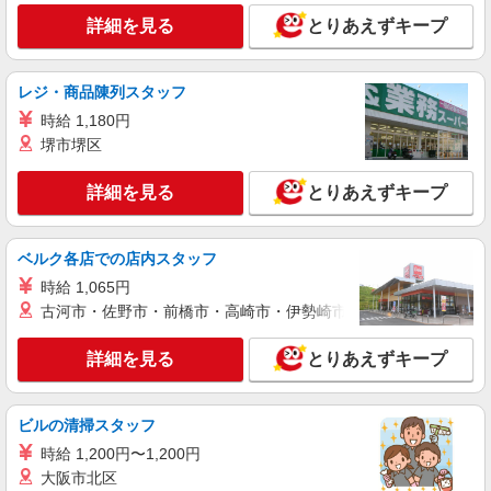
詳細を見る
キープ
詳細を見る
とりあえずキープ
アルバイト
パート
ケンタッキーフライドチキン 姉ヶ崎店
レジ・商品陳列スタッフ
カウンター・キッチンスタッフ ＜優先募集日
時給 1,180円
時＞土日祝 18:00〜23:00
堺市堺区
時給1250円
千葉県市原市姉崎東1-5-11
詳細を見る
とりあえずキープ
詳細を見る
キープ
ベルク各店での店内スタッフ
アルバイト
パート
時給 1,065円
コンパスグループ・ジャパン株式会社 21362_p
古河市・佐野市・前橋市・高崎市・伊勢崎市・太田市・館林市・
調理師【アルバイト・パート】
時給1,400円〜1,500円 試用期間中 時給1,400
詳細を見る
とりあえずキープ
円〜1,500円(試用期間2ヶ月) 残業が発生した場
合、残業代を1分単位で別途支給します。
住友化学千葉工場 （千葉県市原市姉崎海岸5‐
1）
ビルの清掃スタッフ
時給 1,200円〜1,200円
詳細を見る
キープ
大阪市北区