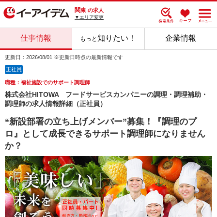
関東
の求人
▼エリア変更
仕事情報
知りたい！
企業情報
もっと
更新日：2026/08/01 ※更新日時点の最新情報です
正社員
職種：福祉施設でのサポート調理師
株式会社HITOWA フードサービスカンパニーの調理・調理補助・
調理師の求人情報詳細（正社員）
“新設部署の立ち上げメンバー”募集！『調理のプ
ロ』として成長できるサポート調理師になりません
か？