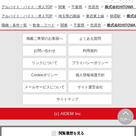
アルバイト・バイト・求人TOP
関東
千葉県
市原市
株式会社HITOW
アルバイト・バイト・求人TOP
埼玉県の路線
東武東上線
朝霞駅
株式
職種・条件一覧
飲食・フード
関東
千葉県
市原市
株式会社HITO
掲載ご希望のお客様へ
よくある質問
お問い合わせ
利用規約
リンクについて
プライバシーポリシー
Cookieポリシー
個人情報保護方針
メールサービスについて
サイト運営会社
サイトマップ
(c) AIDEM Inc.
TOPへ
閲覧履歴を見る