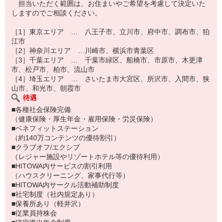
担当いただく範囲は、お住まいやご希望を考慮して決定いた
しますのでご相談ください。
［1］東京エリア … 八王子市、立川市、府中市、調布市、狛
江市
［2］神奈川エリア …川崎市、横浜市青葉区
［3］千葉エリア … 千葉市緑区、船橋市、市原市、木更津
市、松戸市、柏市、流山市
［4］埼玉エリア … さいたま市大宮区、所沢市、入間市、狭
山市、和光市、朝霞市
待遇
■各種社会保険完備
（健康保険・厚生年金・雇用保険・労災保険）
■ベネフィットステーション
（約140万コンテンツの優待割引）
■クラブオフ/エクシブ
（レジャー施設やリゾートホテル等の優待利用）
■HITOWA内サービスの割引利用
（ハウスクリーニング、家事代行等）
■HITOWA内サークル活動補助制度
■社宅制度（社内規定あり）
■保養所あり（軽井沢）
■従業員持株会