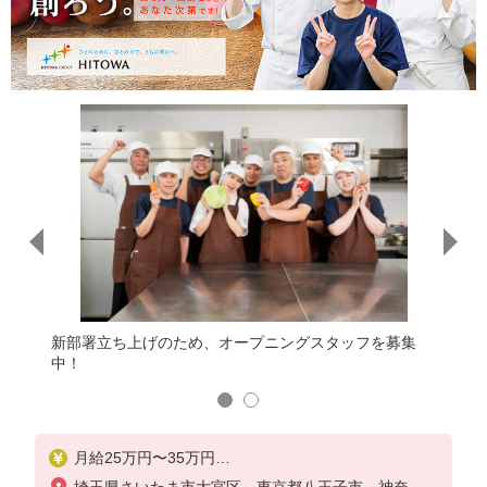
、ご希望
新部署立ち上げのため、オープニングスタッフを募集
勤務地
中！
をお伺
月給25万円〜35万円
固定残業時間（トータル）12〜30時間/月
埼玉県さいたま市大宮区、東京都八王子市、神奈川