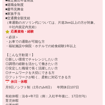
■確定拠出年金制度
■退職金制度
■慶弔見舞金
■家族手当
■交通費全額支給
（車通勤のガソリン代については、片道2km以上の方が対象。
※社内規定内支給）
応募資格・経験
＜必須＞
・お車での通勤が可能な方
・福祉施設や病院・ホテルでの給食経験1年以上
【こんな方歓迎！】
◎新しい環境でチャレンジしたい方
◎調理の経験を活かして働きたい方
◎安定した職場で長く活躍したい方
◎チームワークを大切にできる方
◎フットワークが軽く、柔軟に対応できる方
休日・休暇
月9日／シフト制（2月のみ8日） 年間休日107日
有給休暇：法令+年7日（例：入社半年後に、17日付与）
育児休暇
介護休暇