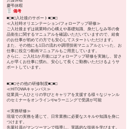
慶弔休暇
備考
■□■□入社後のサポート■□■□
≪入社時オリエンテーション/フォローアップ研修≫
ご入社後まずは就業時の心構えや基礎知識、身だしなみ等の食
品衛生に関するマニュアルを確認いただいていますので、給食
のお仕事が初めての方でも安心してスタートいただけます。
また、その他にも1日の流れや調理技術マニュアルといった、お
仕事に役立つ動画マニュアルもご用意しています。
さらに、ご入社1か月後にはフォローアップ研修を実施し、皆さ
んが早くお仕事に慣れ、安心して長くご勤務いただけるようサ
ポートしています。
■□■□その他の研修制度■□■□
≪HITOWAキャンパス≫
従業員一人ひとりの学びとキャリアを支援する様々なジャンル
のセミナーをオンラインやeラーニングで受講が可能
≪実務研修≫
現場での実務を通じて、日常業務に必要なスキルや知識を身に
つけます。
先輩社員がマンツーマンで指導し、実践的な技術を学びます。