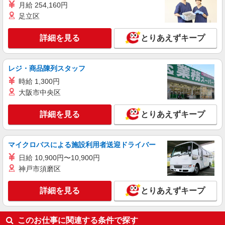
アルバイト
パート
月給 254,160円
コンパスグループ・ジャパン株式会社 20889_p
足立区
調理師【アルバイト・パート】
時給1,500円〜1,700円 試用期間中 時給1,500
詳細を見る
とりあえずキープ
円〜1,700円(試用期間2ヶ月) 残業が発生した場
合、残業代を1分単位で別途支給します。
株式会社レゾナックキャフェ （千葉県市原市
八幡海岸通り3番地）
レジ・商品陳列スタッフ
時給 1,300円
詳細を見る
キープ
大阪市中央区
アルバイト
パート
詳細を見る
とりあえずキープ
コンパスグループ・ジャパン株式会社 20798_p
調理師【アルバイト・パート】
マイクロバスによる施設利用者送迎ドライバー
時給1,500円以上 試用期間中 時給1,500円以上
(試用期間2ヶ月) 残業が発生した場合、残業代を1
日給 10,900円〜10,900円
分単位で別途支給します。
日本板硝子千葉工場 （千葉県市原市姉崎海岸
神戸市須磨区
6番地 日本板硝子千葉工場内）
詳細を見る
とりあえずキープ
詳細を見る
キープ
このお仕事に関連する条件で探す
アルバイト
パート