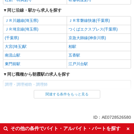
同じ沿線・駅から求人を探す
ＪＲ川越線(埼玉県)
ＪＲ常磐線快速(千葉県)
ＪＲ埼京線(埼玉県)
つくばエクスプレス(千葉県)
(千葉県)
京急大師線(神奈川県)
大宮(埼玉)駅
柏駅
南流山駅
五香駅
東門前駅
江戸川台駅
同じ職種から朝霞駅の求人を探す
調理・調理補助・調理師
関連する条件をもっと見る
同じ雇用形態から朝霞駅の求人を探す
正社員
同じ特徴から朝霞駅の求人を探す
ID：AE0728526580
経験者・有資格者歓迎
ミドル（40代～）活躍中
その他の条件でバイト・アルバイト・パートを探す