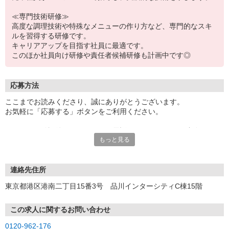
≪専門技術研修≫
高度な調理技術や特殊なメニューの作り方など、専門的なスキ
ルを習得する研修です。
キャリアアップを目指す社員に最適です。
このほか社員向け研修や責任者候補研修も計画中です◎
応募方法
ここまでお読みくださり、誠にありがとうございます。
お気軽に「応募する」ボタンをご利用ください。
エントリー確認後、こちらよりお電話またはSMSにてご連絡をさせ
もっと見る
ていただきます。
★WEBエントリーは24時間いつでも受付できます。
お電話の際は「イーアイデムを見た」と伝えるとスムーズです。
連絡先住所
面接時には履歴書（写真貼付）をご持参ください。
東京都港区港南二丁目15番3号 品川インターシティC棟15階
この求人に関するお問い合わせ
0120-962-176