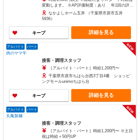
変動します。 ※AP評価制度：あり 年1回の評価
により時給を見直します。 ※アルバイト賞与（寸
なかよしホーム五井 （千葉県市原市五井
志）：あり 年2回。勤続年数により金額UP。
5936）
詳細を見る
キープ
NEW
アルバイト
パート
肉のヤマ牛
接客・調理スタッフ
［アルバイト・パート］時給1,200円〜
千葉県市原市ちはら台西3丁目4番 ショッピ
ングモールunimoちはら台
詳細を見る
キープ
NEW
アルバイト
パート
丸亀製麺
接客・調理スタッフ
［アルバイト・パート］時給1,200円〜 ※土日
祝は時給＋50円UP