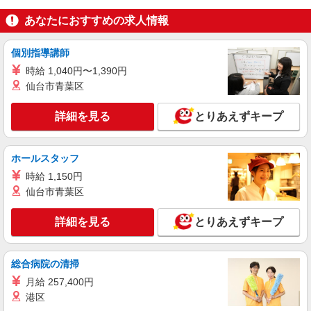
千葉県市原市青柳北1-1
あなたにおすすめの求人情報
詳細を見る
キープ
個別指導講師
アルバイト
パート
時給 1,040円〜1,390円
ケンタッキーフライドチキン 市原国分寺台店
仙台市青葉区
カウンター・キッチンスタッフ ＜優先募集日
時＞土日祝 17:00〜21:00
詳細を見る
とりあえずキープ
時給1250円
千葉県市原市東国分寺台1-1-13
ホールスタッフ
詳細を見る
キープ
時給 1,150円
仙台市青葉区
アルバイト
パート
ケンタッキーフライドチキン アリオ市原店
詳細を見る
とりあえずキープ
カウンター・キッチンスタッフ ＜優先募集日
時＞平日（月〜金） 18:00〜23:00
総合病院の清掃
時給1250円
月給 257,400円
千葉県市原市更級4丁目3番2
港区