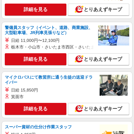
アルバイト
パート
詳細を見る
とりあえずキープ
コンパスグループ・ジャパン株式会社 21362_p
調理員【アルバイト・パート】
警備員スタッフ（イベント、道路、商業施設、
時給1,400円〜1,500円 試用期間中 時給1,400
大型駐車場、JR列車見張りなど）
円〜1,500円(試用期間2ヶ月) 残業が発生した場
合、残業代を1分単位で別途支給します。
日給 11,000円〜12,100円
住友化学千葉工場 （千葉県市原市姉崎海岸5‐
1）
栃木市・小山市・さいたま市西区・さいたま市岩槻区・久喜市・
詳細を見る
とりあえずキープ
詳細を見る
キープ
アルバイト
パート
マイクロバスにて教習所に通う生徒の送迎ドラ
コンパスグループ・ジャパン株式会社 21362_p
イバー
調理補助【アルバイト・パート】
日給 15,850円
時給1,140円〜1,200円 試用期間中 時給1,140
箕面市
円〜1,200円(試用期間2ヶ月) 残業が発生した場
合、残業代を1分単位で別途支給します。
住友化学千葉工場 （千葉県市原市姉崎海岸5‐
詳細を見る
とりあえずキープ
1）
詳細を見る
キープ
スーパー資材の仕分け作業スタッフ