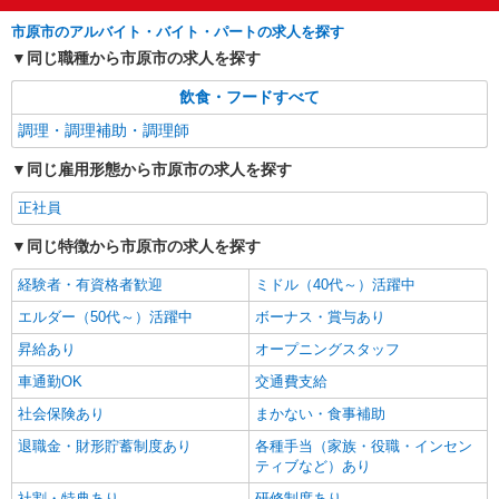
コンパスグループ・ジャパン株式会社 20889_p
市原市のアルバイト・バイト・パートの求人を探す
調理補助【アルバイト・パート】
同じ職種から市原市の求人を探す
時給1,140円〜1,200円 試用期間中 時給1,140
円〜1,200円(試用期間2ヶ月) 残業が発生した場
飲食・フードすべて
合、残業代を1分単位で別途支給します。
株式会社レゾナックキャフェ （千葉県市原市
調理・調理補助・調理師
八幡海岸通り3番地）
同じ雇用形態から市原市の求人を探す
詳細を見る
キープ
正社員
同じ特徴から市原市の求人を探す
経験者・有資格者歓迎
ミドル（40代～）活躍中
エルダー（50代～）活躍中
ボーナス・賞与あり
昇給あり
オープニングスタッフ
車通勤OK
交通費支給
社会保険あり
まかない・食事補助
退職金・財形貯蓄制度あり
各種手当（家族・役職・インセン
ティブなど）あり
社割・特典あり
研修制度あり