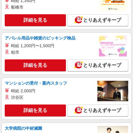
時給 1,350円
正社員
船橋市
コンパスグループ・ジャパン株式会社 20798_f
調理師責任者【正社員】
詳細を見る
とりあえずキープ
月給30万円〜32万円 試用期間中 月給30万円〜
32万円(試用期間3ヶ月) 残業が発生した場合、残業
代を1分単位で別途支給します。 ※給与は経験や
日本板硝子千葉工場 （千葉県市原市姉崎海岸
アパレル用品や雑貨のピッキング検品
前職給与に応じて決定します。
6番地 日本板硝子千葉工場内）
時給 1,200円〜1,500円
柏市
詳細を見る
キープ
詳細を見る
とりあえずキープ
アルバイト
パート
コンパスグループ・ジャパン株式会社 20798_p
調理補助【アルバイト・パート】
マンションの受付・案内スタッフ
時給1,140円〜1,300円 試用期間中 時給1,140
時給 2,000円
円〜1,300円(試用期間2ヶ月) 16:00-20:00 時給
渋谷区
1,300円以上 残業が発生した場合、残業代を1分単
日本板硝子千葉工場 （千葉県市原市姉崎海岸
位で別途支給します。
6番地 日本板硝子千葉工場内）
詳細を見る
とりあえずキープ
詳細を見る
キープ
大学病院の中材滅菌