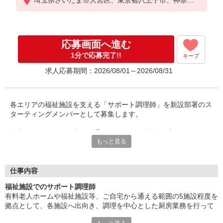
固定残業代2万3,000円〜6万3,000円
県川崎市宮前区、神奈川県川崎市多摩区、神奈川県
超過分別途支給
川崎市高津区、神奈川県川崎市中原区、神奈川県川
崎市幸区、神奈川県川崎市川崎区、神奈川県横浜市
※給与は経験や前職給与に応じて決定します。
青葉区、東京都狛江市、東京都調布市、東京都府中
応募画面へ進む
賞与年2回
市、東京都立川市、千葉県流山市、埼玉県所沢市、
1分で応募完了!!
千葉県市原市、千葉県柏市、千葉県松戸市、千葉県
キープ
木更津市、千葉県船橋市、千葉県千葉市緑区、埼玉
求人応募期間：2026/08/01～2026/08/31
県新座市、埼玉県和光市、埼玉県朝霞市、埼玉県入
間市、埼玉県狭山市、神奈川県川崎市麻生区
各エリアの福祉施設を支える「サポート調理師」を新設部署のス
ターティングメンバーとして募集します。
担当するのは、ご自宅から通えるエリアの5施設程度。
もっと見る
担当エリアの施設を巡回しながら、仕込み・加工・盛付けなど、
調理に特化した業務を行います。
事務作業はほぼないため、「調理の仕事に専念したい」という方
にぴったり。
仕事内容
介護施設や病院などでの給食経験が活かせるだけでなく、施設ご
福祉施設でのサポート調理師
とのニーズに応えることでスキルの幅が自然と広がり、成長を実
有料老人ホームや福祉施設等、ご自宅から通える範囲の5施設程度を
感できる環境です。
拠点として、各施設へ出向き、調理を中心とした厨房業務を行って
いただきます。
オープニングメンバーとして、新しいチームを一緒につくり上げ