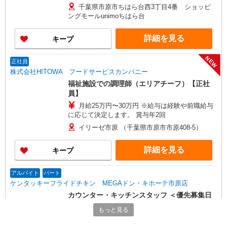
千葉県市原市ちはら台西3丁目4番 ショッピ
ングモールunimoちはら台
詳細を見る
キープ
NEW
正社員
株式会社HITOWA フードサービスカンパニー
福祉施設での調理師（エリアチーフ）【正社
員】
月給25万円〜30万円 ※給与は経験や前職給与
に応じて決定します。 賞与年2回
イリーゼ市原 （千葉県市原市市原408-5）
詳細を見る
キープ
アルバイト
パート
ケンタッキーフライドチキン MEGAドン・キホーテ市原店
カウンター・キッチンスタッフ ＜優先募集日
時＞土日祝 フルタイム
もっと見る
時給1250円