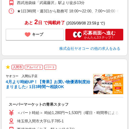
西武池袋線「武蔵藤沢」駅より徒歩13分
★1日3時間・週3日から勤務可 18:00〜22:00、7:00〜
2
あと
日
で掲載終了
(2026/08/08 23:59まで)
応募画面へ進む
キープ
かんたん3ステップ！
株式会社ヤオコー
の他の求人をみる
入間市
アルバイト
パート
★
ヤオコー 入間仏子店
4月より時給UP！【青果】お買い物優遇制度始
まりました♪ 1日3時間〜相談OK
ま
み
スーパーマーケットの青果スタッフ
未
ア
＜パート時給＞ 時給1,280円〜1,530円（曜日・時間帯による） 
短
埼玉県入間市大字仏子785-1
り