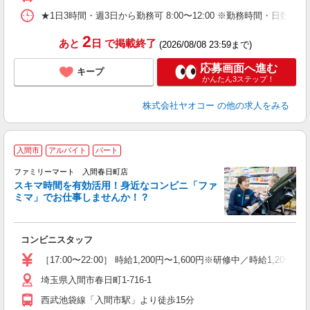
★1日3時間・週3日から勤務可 8:00〜12:00 ※勤務時間
2
あと
日
で掲載終了
(2026/08/08 23:59まで)
応募画面へ進む
キープ
かんたん3ステップ！
株式会社ヤオコー
の他の求人をみる
入間市
アルバイト
パート
ファミリーマート 入間春日町店
スキマ時間を有効活用！身近なコンビニ「ファ
ミマ」でお仕事しませんか！？
た
コンビニスタッフ
未
通
［17:00〜22:00］ 時給1,200円〜1,600円※研修中／時給1,200
埼玉県入間市春日町1-716-1
西武池袋線「入間市駅」より徒歩15分