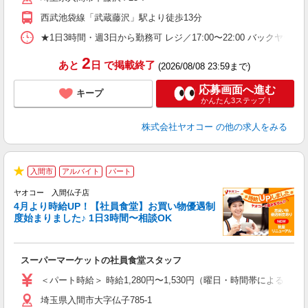
西武池袋線「武蔵藤沢」駅より徒歩13分
★1日3時間・週3日から勤務可 レジ／17:00〜22:00 バックヤード
2
あと
日
で掲載終了
(2026/08/08 23:59まで)
応募画面へ進む
キープ
かんたん3ステップ！
株式会社ヤオコー
の他の求人をみる
入間市
アルバイト
パート
★
ヤオコー 入間仏子店
4月より時給UP！【社員食堂】お買い物優遇制
度始まりました♪ 1日3時間〜相談OK
O
お
スーパーマーケットの社員食堂スタッフ
未
ア
＜パート時給＞ 時給1,280円〜1,530円（曜日・時間帯による） 
短
埼玉県入間市大字仏子785-1
り