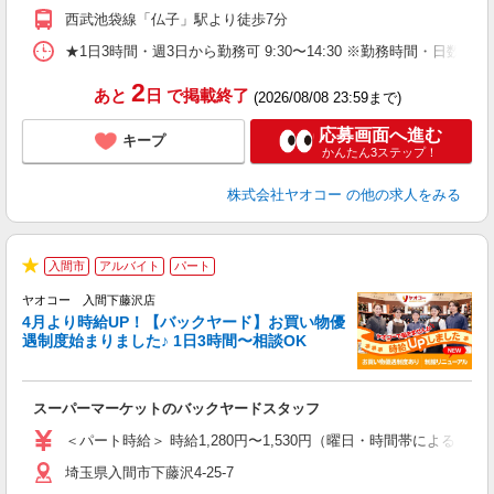
西武池袋線「仏子」駅より徒歩7分
★1日3時間・週3日から勤務可 9:30〜14:30 ※勤務時間
2
あと
日
で掲載終了
(2026/08/08 23:59まで)
応募画面へ進む
キープ
かんたん3ステップ！
株式会社ヤオコー
の他の求人をみる
入間市
アルバイト
パート
★
ヤオコー 入間下藤沢店
4月より時給UP！【バックヤード】お買い物優
遇制度始まりました♪ 1日3時間〜相談OK
活
●
い
スーパーマーケットのバックヤードスタッフ
未
ア
＜パート時給＞ 時給1,280円〜1,530円（曜日・時間帯による） 
短
埼玉県入間市下藤沢4-25-7
り