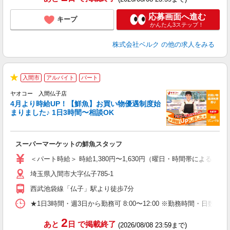
応募画面へ進む
キープ
かんたん3ステップ！
株式会社ベルク
の他の求人をみる
入間市
アルバイト
パート
★
ヤオコー 入間仏子店
4月より時給UP！【鮮魚】お買い物優遇制度始
まりました♪ 1日3時間〜相談OK
す
み
スーパーマーケットの鮮魚スタッフ
未
ア
＜パート時給＞ 時給1,380円〜1,630円（曜日・時間帯による） 
短
埼玉県入間市大字仏子785-1
り
西武池袋線「仏子」駅より徒歩7分
★1日3時間・週3日から勤務可 8:00〜12:00 ※勤務時間
2
あと
日
で掲載終了
(2026/08/08 23:59まで)