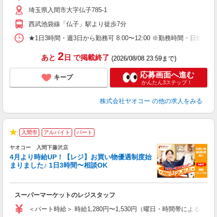
短
埼玉県入間市大字仏子785-1
り
西武池袋線「仏子」駅より徒歩7分
★1日3時間・週3日から勤務可 8:00〜12:00 ※勤務時間
2
あと
日
で掲載終了
(2026/08/08 23:59まで)
応募画面へ進む
キープ
かんたん3ステップ！
株式会社ヤオコー
の他の求人をみる
入間市
アルバイト
パート
★
ヤオコー 入間下藤沢店
4月より時給UP！【レジ】お買い物優遇制度始
まりました♪ 1日3時間〜相談OK
境
に
スーパーマーケットのレジスタッフ
未
ア
＜パート時給＞ 時給1,280円〜1,530円（曜日・時間帯による） 
短