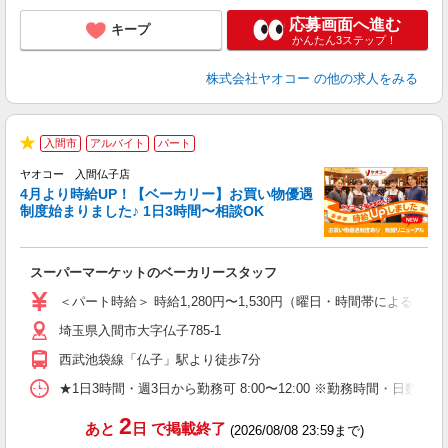
応募画面へ進む
キープ
かんたん3ステップ！
株式会社ヤオコー
の他の求人をみる
入間市
アルバイト
パート
★
ヤオコー 入間仏子店
4月より時給UP！【ベーカリー】お買い物優遇
制度始まりました♪ 1日3時間〜相談OK
O
お
スーパーマーケットのベーカリースタッフ
未
ア
＜パート時給＞ 時給1,280円〜1,530円（曜日・時間帯による） 
短
埼玉県入間市大字仏子785-1
り
西武池袋線「仏子」駅より徒歩7分
★1日3時間・週3日から勤務可 8:00〜12:00 ※勤務時間
2
あと
日
で掲載終了
(2026/08/08 23:59まで)