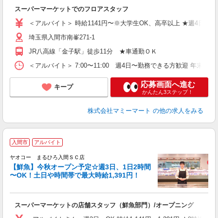
に
スーパーマーケットでのフロアスタッフ
大
＜アルバイト＞ 時給1141円〜※大学生OK、高卒以上 ★週4日以
埼玉県入間市南峯271-1
JR八高線「金子駅」徒歩11分 ★車通勤ＯＫ
＜アルバイト＞ 7:00〜11:00 週4日〜勤務できる方歓迎 
応募画面へ進む
キープ
かんたん3ステップ！
株式会社マミーマート
の他の求人をみる
入間市
アルバイト
ヤオコー まるひろ入間ＳＣ店
【鮮魚】今秋オープン予定☆週3日、1日2時間
〜OK！土日や時間帯で最大時給1,391円！
イ
スーパーマーケットの店舗スタッフ（鮮魚部門）/オープニング