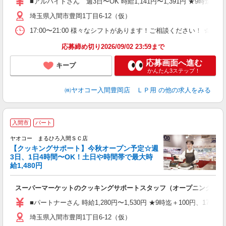
■アルバイトさん 週3日〜OK 時給1,141円〜1,391円 ★9時迄＋1
埼玉県入間市豊岡1丁目6-12（仮）
17:00〜21:00 様々なシフトがあります！ご相談ください！ ☆週3
応募締め切り2026/09/02 23:59まで
応募画面へ進む
キープ
かんたん3ステップ！
㈱ヤオコー入間豊岡店 ＬＰ用
の他の求人をみる
入間市
パート
ヤオコー まるひろ入間ＳＣ店
【クッキングサポート】今秋オープン予定☆週
3日、1日4時間〜OK！土日や時間帯で最大時
給1,480円
行
スーパーマーケットのクッキングサポートスタッフ（オープニングスタ
■パートナーさん 時給1,280円〜1,530円 ★9時迄＋100円、17
埼玉県入間市豊岡1丁目6-12（仮）