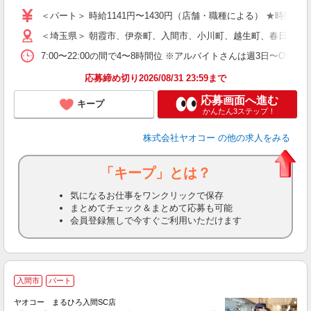
短
＜パート＞ 時給1141円〜1430円（店舗・職種による） ★時間帯
＜埼玉県＞ 朝霞市、伊奈町、入間市、小川町、越生町、春日部市
7:00〜22:00の間で4〜8時間位 ※アルバイトさんは週3日〜O
応募締め切り2026/08/31 23:59まで
応募画面へ進む
キープ
かんたん3ステップ！
株式会社ヤオコー
の他の求人をみる
「キープ」とは？
気になるお仕事をワンクリックで保存
まとめてチェック＆まとめて応募も可能
会員登録無しで今すぐご利用いただけます
入間市
パート
ヤオコー まるひろ入間SC店