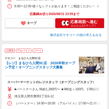
8:00〜12:00 様々なシフトがあります！ご相談ください！ 
応募締め切り2026/08/31 23:59まで
応募画面へ進む
キープ
かんたん3ステップ！
株式会社ヤオコー
の他の求人をみる
入間市
アルバイト
パート
ヤオコー まるひろ入間SC店
【レジ】まるひろ入間SC店 2026年秋オープ
ン予定！オープニングスタッフ大募集
て
スーパーマーケットのレジスタッフ（オープニングスタッフ）
未
務
■パートナーさん 時給1,280円〜 ★9時迄＋100円、17時以降＋15
給
埼玉県入間市豊岡1丁目6-12
（パートナー）14:00〜18:00 （アルバイト）17:00〜2