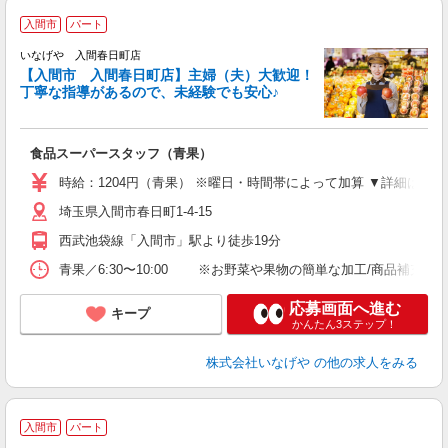
入間市
パート
いなげや 入間春日町店
【入間市 入間春日町店】主婦（夫）大歓迎！
丁寧な指導があるので、未経験でも安心♪
な
食品スーパースタッフ（青果）
未
エ
時給：1204円（青果） ※曜日・時間帯によって加算 ▼詳細は以下
あ
埼玉県入間市春日町1-4-15
由
業
西武池袋線「入間市」駅より徒歩19分
青果／6:30〜10:00 ※お野菜や果物の簡単な加工/商品補充/値付
応募画面へ進む
キープ
かんたん3ステップ！
株式会社いなげや
の他の求人をみる
2
入間市
パート