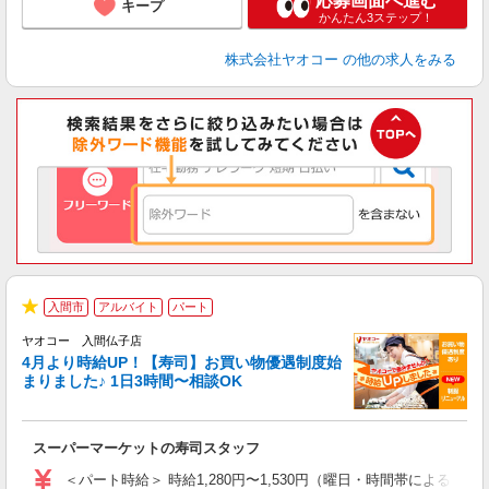
応募画面へ進む
キープ
かんたん3ステップ！
株式会社ヤオコー
の他の求人をみる
入間市
アルバイト
パート
★
ヤオコー 入間仏子店
4月より時給UP！【寿司】お買い物優遇制度始
まりました♪ 1日3時間〜相談OK
指
スーパーマーケットの寿司スタッフ
未
ア
＜パート時給＞ 時給1,280円〜1,530円（曜日・時間帯による） 