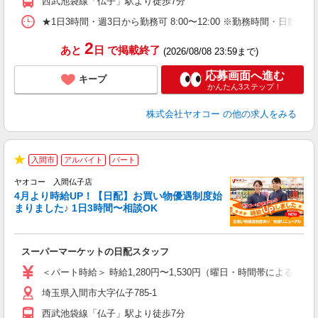
西武池袋線「仏子」駅より徒歩7分
★1日3時間・週3日から勤務可 8:00〜12:00 ※勤務時間
2
あと
日
で掲載終了
(2026/08/08 23:59まで)
応募画面へ進む
キープ
かんたん3ステップ！
株式会社ヤオコー
の他の求人をみる
入間市
アルバイト
パート
★
ヤオコー 入間仏子店
4月より時給UP！【日配】お買い物優遇制度始
まりました♪ 1日3時間〜相談OK
ル
スーパーマーケットの日配スタッフ
未
ア
＜パート時給＞ 時給1,280円〜1,530円（曜日・時間帯による） 
短
埼玉県入間市大字仏子785-1
り
西武池袋線「仏子」駅より徒歩7分