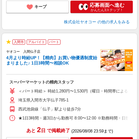
応募画面へ進む
キープ
かんたん3ステップ！
株式会社ヤオコー
の他の求人をみる
入間市
アルバイト
パート
★
ヤオコー 入間仏子店
4月より時給UP！【精肉】お買い物優遇制度始
まりました♪ 1日3時間〜相談OK
店
スーパーマーケットの精肉スタッフ
未
ア
＜パート時給＞ 時給1,280円〜1,530円（曜日・時間帯による） 
短
埼玉県入間市大字仏子785-1
り
西武池袋線「仏子」駅より徒歩7分
★1日3時間・週3日から勤務可 8:00〜12:00 ※勤務時間
2
あと
日
で掲載終了
(2026/08/08 23:59まで)