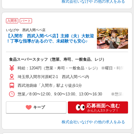
株式会社いなげや
の他の求人をみる
入間市
パート
いなげや 西武入間ペペ店
【入間市 西武入間ペペ店】主婦（夫）大歓迎
！丁寧な指導があるので、未経験でも安心♪
な
食品スーパースタッフ（惣菜、寿司、一般食品、レジ）
未
エ
時給：1204円（惣菜・寿司・一般食品・レジ） ※曜日・時間帯によ
あ
埼玉県入間市河原町2-1 西武入間ペペ内
由
業
西武池袋線「入間市」駅より徒歩1分
惣菜／8:00〜12:00、9:00〜13:00、13:00〜16:3
応募画面へ進む
キープ
かんたん3ステップ！
株式会社いなげや
の他の求人をみる