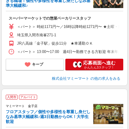
きる職場！個性や多様性を尊重し身だしなみ基
準大幅緩和♪
生
スーパーマーケットでの惣菜ベーカリースタッフ
フ
＜パート＞ 時給1171円〜／16時以降時給1271円〜 ★土曜・日曜
埼玉県入間市南峯271-1
JR八高線「金子駅」徒歩11分 ★車通勤ＯＫ
＜パート＞ 13:00〜17:00 週4日〜勤務できる方歓迎 年
応募画面へ進む
キープ
かんたん3ステップ！
株式会社マミーマート
の他の求人をみる
入間市
アルバイト
マミーマート 金子店
フロアスタッフ／個性や多様性を尊重し身だし
なみ基準大幅緩和♪週3日勤務からOK！大学生
歓迎