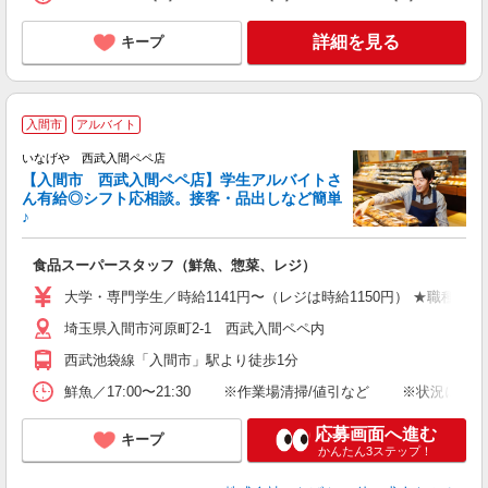
詳細を見る
キープ
入間市
アルバイト
いなげや 西武入間ペペ店
【入間市 西武入間ペペ店】学生アルバイトさ
ん有給◎シフト応相談。接客・品出しなど簡単
♪
す
食品スーパースタッフ（鮮魚、惣菜、レジ）
未
業
大学・専門学生／時給1141円〜（レジは時給1150円） ★職種
埼玉県入間市河原町2-1 西武入間ペペ内
西武池袋線「入間市」駅より徒歩1分
鮮魚／17:00〜21:30 ※作業場清掃/値引など ※状況に
応募画面へ進む
キープ
かんたん3ステップ！