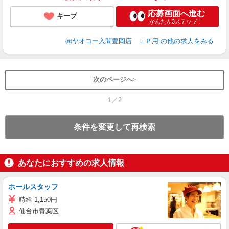
応募画面へ進む
キープ
かんたん3ステップ！
㈱ヤオコー入間豊岡店 ＬＰ用
の他の求人をみる
次のページへ
1／2
条件を変更して再検索
あなたにおすすめの求人情報
ホールスタッフ
時給 1,150円
仙台市青葉区