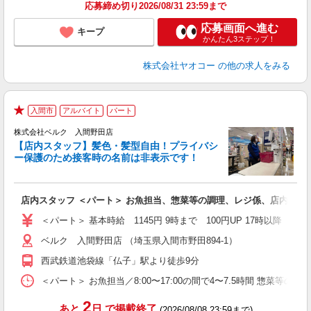
応募締め切り2026/08/31 23:59まで
応募画面へ進む
キープ
かんたん3ステップ！
株式会社ヤオコー
の他の求人をみる
入間市
アルバイト
パート
★
株式会社ベルク 入間野田店
【店内スタッフ】髪色・髪型自由！プライバシ
ー保護のため接客時の名前は非表示です！
の
は
り
店内スタッフ ＜パート＞ お魚担当、惣菜等の調理、レジ係、店内清掃 
未
（
＜パート＞ 基本時給 1145円 9時まで 100円UP 17時以降
ル
ベルク 入間野田店 （埼玉県入間市野田894-1）
保
西武鉄道池袋線「仏子」駅より徒歩9分
＜パート＞ お魚担当／8:00〜17:00の間で4〜7.5時間 惣菜等の調理
2
あと
日
で掲載終了
(2026/08/08 23:59まで)