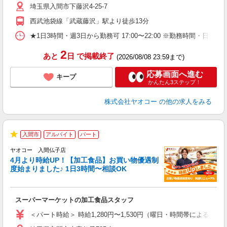
埼玉県入間市下藤沢4-25-7
り
西武池袋線「武蔵藤沢」駅より徒歩13分
★1日3時間・週3日から勤務可 17:00〜22:00 ※勤務時
2
あと
日
で掲載終了
(2026/08/08 23:59まで)
応募画面へ進む
キープ
かんたん3ステップ！
株式会社ヤオコー
の他の求人をみる
入間市
アルバイト
パート
★
ヤオコー 入間仏子店
4月より時給UP！【加工食品】お買い物優遇制
度始まりました♪ 1日3時間〜相談OK
フ
スーパーマーケットの加工食品スタッフ
未
ア
＜パート時給＞ 時給1,280円〜1,530円（曜日・時間帯による） 
短