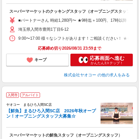
て
スーパーマーケットのクッキングスタッフ（オープニングスタッフ）
未
務
■パートナーさん 時給1,280円〜 ★9時迄＋100円、17時以降＋15
給
埼玉県入間市豊岡1丁目6-12
9:00〜17:00 様々なシフトがあります！ご相談ください！ 
応募締め切り2026/08/31 23:59まで
応募画面へ進む
キープ
かんたん3ステップ！
株式会社ヤオコー
の他の求人をみる
入間市
アルバイト
ヤオコー まるひろ入間SC店
【鮮魚】まるひろ入間SC店 2026年秋オープ
ン！オープニングスタッフ大募集☆
て
スーパーマーケットの鮮魚スタッフ（オープニングスタッフ）
未