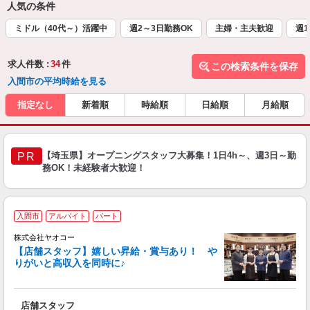
人気の条件
ミドル（40代～）活躍中
週2～3日勤務OK
主婦・主夫歓迎
週1
求人件数 :
34
件
この検索条件を保存
入間市の平均時給を見る
指定なし
新着順
時給順
日給順
月給順
【埼玉県】オープニングスタッフ大募集！1日4h～、週3日～勤
PR
務OK！未経験者大歓迎！
入間市
アルバイト
パート
株式会社ヤオコー
【店舗スタッフ】嬉しい昇給・賞与あり！ や
りがいと高収入を同時に♪
◆
会
店舗スタッフ
未