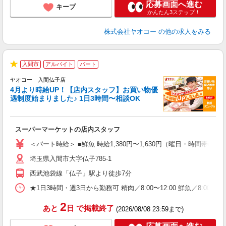
応募画面へ進む
キープ
かんたん3ステップ！
株式会社ヤオコー
の他の求人をみる
入間市
アルバイト
パート
★
ヤオコー 入間仏子店
4月より時給UP！【店内スタッフ】お買い物優
遇制度始まりました♪ 1日3時間〜相談OK
わ
スーパーマーケットの店内スタッフ
未
ア
＜パート時給＞ ■鮮魚 時給1,380円〜1,630円（曜日・時間帯によ
短
埼玉県入間市大字仏子785-1
り
西武池袋線「仏子」駅より徒歩7分
★1日3時間・週3日から勤務可 精肉／8:00〜12:00 鮮魚／8:00〜12:
2
あと
日
で掲載終了
(2026/08/08 23:59まで)