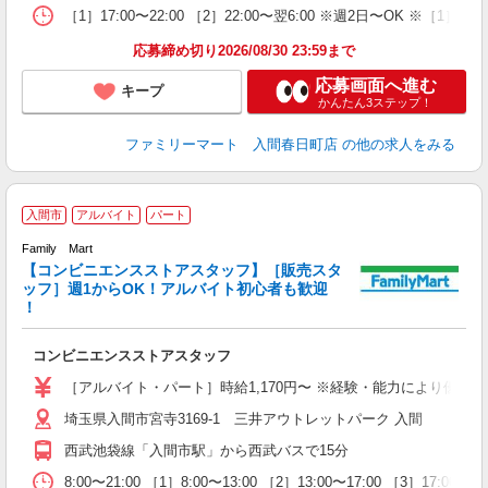
［1］17:00〜22:00 ［2］22:00〜翌6:00 ※週2日〜O
応募締め切り2026/08/30 23:59まで
応募画面へ進む
キープ
かんたん3ステップ！
ファミリーマート 入間春日町店
の他の求人をみる
入間市
アルバイト
パート
Family Mart
【コンビニエンスストアスタッフ】［販売スタ
ッフ］週1からOK！アルバイト初心者も歓迎
！
す
コンビニエンスストアスタッフ
未
勤
［アルバイト・パート］時給1,170円〜 ※経験・能力により優遇しま
埼玉県入間市宮寺3169-1 三井アウトレットパーク 入間
K
西武池袋線「入間市駅」から西武バスで15分
8:00〜21:00 ［1］8:00〜13:00 ［2］13:00〜17:00 ［3