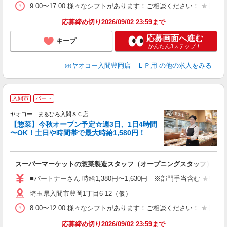
9:00〜17:00 様々なシフトがあります！ご相談ください！ 
応募締め切り2026/09/02 23:59まで
応募画面へ進む
キープ
かんたん3ステップ！
㈱ヤオコー入間豊岡店 ＬＰ用
の他の求人をみる
入間市
パート
ヤオコー まるひろ入間ＳＣ店
【惣菜】今秋オープン予定☆週3日、1日4時間
〜OK！土日や時間帯で最大時給1,580円！
行
スーパーマーケットの惣菜製造スタッフ（オープニングスタッフ）
■パートナーさん 時給1,380円〜1,630円 ※部門手当含む ★9時
埼玉県入間市豊岡1丁目6-12（仮）
8:00〜12:00 様々なシフトがあります！ご相談ください！ 
応募締め切り2026/09/02 23:59まで