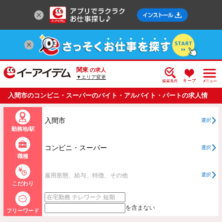
関東
の求人
▼エリア変更
入間市のコンビニ・スーパーのバイト・アルバイト・パートの求人情
報一覧
入間市
選択
勤務地/駅
コンビニ・スーパー
選択
職種
雇用形態、給与、特徴、その他
選択
こだわり
を含まない
フリーワード