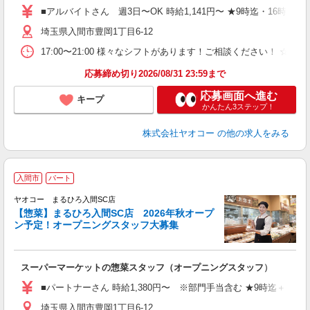
務
■アルバイトさん 週3日〜OK 時給1,141円〜 ★9時迄・16時以降＋
給
埼玉県入間市豊岡1丁目6-12
17:00〜21:00 様々なシフトがあります！ご相談ください！ ☆週3
応募締め切り2026/08/31 23:59まで
応募画面へ進む
キープ
かんたん3ステップ！
株式会社ヤオコー
の他の求人をみる
入間市
パート
ヤオコー まるひろ入間SC店
【惣菜】まるひろ入間SC店 2026年秋オープ
ン予定！オープニングスタッフ大募集
て
スーパーマーケットの惣菜スタッフ（オープニングスタッフ）
未
務
■パートナーさん 時給1,380円〜 ※部門手当含む ★9時迄＋100円
給
埼玉県入間市豊岡1丁目6-12