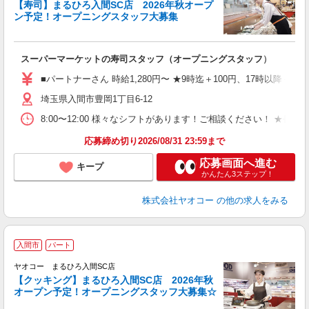
【寿司】まるひろ入間SC店 2026年秋オープ
ン予定！オープニングスタッフ大募集
て
スーパーマーケットの寿司スタッフ（オープニングスタッフ）
未
務
■パートナーさん 時給1,280円〜 ★9時迄＋100円、17時以降＋15
給
埼玉県入間市豊岡1丁目6-12
8:00〜12:00 様々なシフトがあります！ご相談ください！ 
応募締め切り2026/08/31 23:59まで
応募画面へ進む
キープ
かんたん3ステップ！
株式会社ヤオコー
の他の求人をみる
入間市
パート
ヤオコー まるひろ入間SC店
【クッキング】まるひろ入間SC店 2026年秋
オープン予定！オープニングスタッフ大募集☆