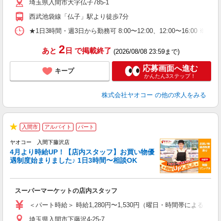
埼玉県入間市大字仏子785-1
り
西武池袋線「仏子」駅より徒歩7分
★1日3時間・週3日から勤務可 8:00〜12:00、12:00〜
2
あと
日
で掲載終了
(2026/08/08 23:59まで)
応募画面へ進む
キープ
かんたん3ステップ！
株式会社ヤオコー
の他の求人をみる
入間市
アルバイト
パート
★
ヤオコー 入間下藤沢店
4月より時給UP！【店内スタッフ】お買い物優
遇制度始まりました♪ 1日3時間〜相談OK
わ
スーパーマーケットの店内スタッフ
未
ア
＜パート時給＞ 時給1,280円〜1,530円（曜日・時間帯による） 
短
埼玉県入間市下藤沢4-25-7
り