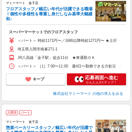
マミーマート 金子店
フロアスタッフ／幅広い年代が活躍できる職場
！個性や多様性を尊重し身だしなみ基準大幅緩
和♪
生
スーパーマーケットでのフロアスタッフ
フ
＜パート＞ 時給1171円〜／16時以降時給1271円〜 ★土曜・日曜
埼玉県入間市南峯271-1
JR八高線「金子駅」徒歩11分 ★車通勤ＯＫ
＜パート＞ ［1］7:00〜11:00 週4日〜勤務できる方歓迎 ［
応募画面へ進む
キープ
かんたん3ステップ！
株式会社マミーマート
の他の求人をみる
2
入間市
パート
マミーマート 金子店
惣菜ベーカリースタッフ／幅広い年代が活躍で