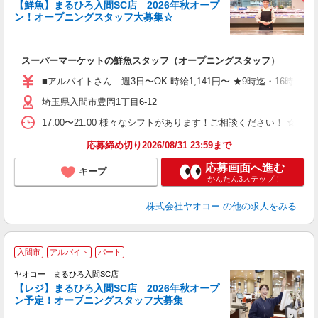
【鮮魚】まるひろ入間SC店 2026年秋オープ
ン！オープニングスタッフ大募集☆
て
スーパーマーケットの鮮魚スタッフ（オープニングスタッフ）
未
務
■アルバイトさん 週3日〜OK 時給1,141円〜 ★9時迄・16時以降＋
給
埼玉県入間市豊岡1丁目6-12
17:00〜21:00 様々なシフトがあります！ご相談ください！ ☆週3
応募締め切り2026/08/31 23:59まで
応募画面へ進む
キープ
かんたん3ステップ！
株式会社ヤオコー
の他の求人をみる
入間市
アルバイト
パート
ヤオコー まるひろ入間SC店
【レジ】まるひろ入間SC店 2026年秋オープ
ン予定！オープニングスタッフ大募集