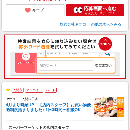
応募画面へ進む
キープ
かんたん3ステップ！
株式会社ヤオコー
の他の求人をみる
入間市
アルバイト
パート
★
ヤオコー 入間仏子店
4月より時給UP！【店内スタッフ】お買い物優
遇制度始まりました♪ 1日3時間〜相談OK
わ
スーパーマーケットの店内スタッフ
未