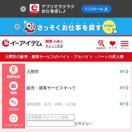
関東
の求人
▼エリア変更
入間市の販売・接客サービスのバイト・アルバイト・パートの求人情
報一覧
入間市
選択
勤務地/駅
販売・接客サービスすべて
選択
職種
雇用形態、給与、特徴、その他
選択
こだわり
を含まない
フリーワード