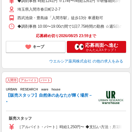
◆調剤事務 時給1241円 ※17時〜/時給1261円 ※研修期間3ヶ
埼玉県入間市春日町2-2-7
西武池袋・豊島線「入間市駅」徒歩13分 車通勤可
◆調剤事務 10:00〜19:00の間で1日7.75時間の勤務 ☆週5
応募締め切り2026/08/25 23:59まで
応募画面へ進む
キープ
かんたん3ステップ！
ウエルシア薬局株式会社
の他の求人をみる
入間市
アルバイト
パート
URBAN RESEARCH ware house
【販売スタッフ】自然体のあなたが輝く場所－
。
て
販売スタッフ
経
K
［アルバイト・パート］時給1,250円〜 ◆支払い方法：月1回 毎