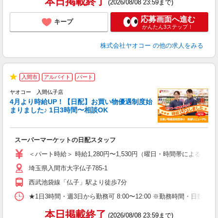
本日掲載終了
(2026/08/08 23:59まで)
応募画面へ進む
キープ
かんたん3ステップ！
株式会社ヤオコー
の他の求人をみる
入間市
アルバイト
パート
★
ヤオコー 入間仏子店
4月より時給UP！【日配】お買い物優遇制度始
まりました♪ 1日3時間〜相談OK
ル
スーパーマーケットの日配スタッフ
未
ア
＜パート時給＞ 時給1,280円〜1,530円（曜日・時間帯による） 
短
埼玉県入間市大字仏子785-1
り
西武池袋線「仏子」駅より徒歩7分
★1日3時間・週3日から勤務可 8:00〜12:00 ※勤務時間
本日掲載終了
(2026/08/08 23:59まで)