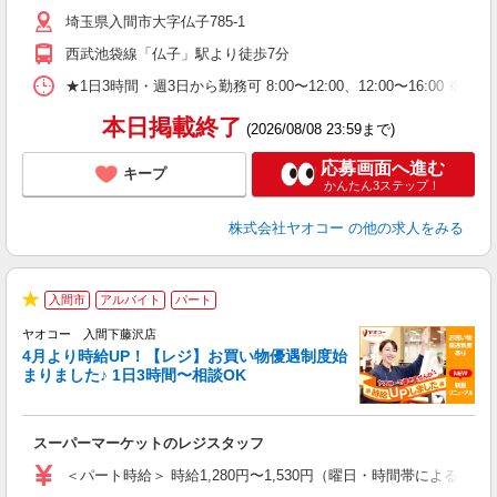
短
埼玉県入間市大字仏子785-1
り
西武池袋線「仏子」駅より徒歩7分
★1日3時間・週3日から勤務可 8:00〜12:00、12:00〜
本日掲載終了
(2026/08/08 23:59まで)
応募画面へ進む
キープ
かんたん3ステップ！
株式会社ヤオコー
の他の求人をみる
入間市
アルバイト
パート
★
ヤオコー 入間下藤沢店
4月より時給UP！【レジ】お買い物優遇制度始
まりました♪ 1日3時間〜相談OK
境
に
スーパーマーケットのレジスタッフ
未
ア
＜パート時給＞ 時給1,280円〜1,530円（曜日・時間帯による） 
短