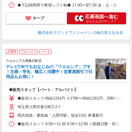
◆下記時間帯で希望シフト制◆ 17:00〜翌7:00 金・土・日
応募画面へ進む
キープ
かんたん3ステップ！
株式会社ラウンドワンジャパン
の他の求人をみる
入間市
アルバイト
パート
ウエルシア入間春日町店
テレビCMでもおなじみの「ウエルシア」です
！主婦・学生、幅広く活躍中！従業員割引で日
用品もお得に！
プ
◆販売スタッフ【パート・アルバイト】
高
K
◆販売スタッフ 時給1241円 ※17時〜/時給1261円、20時〜/
埼玉県入間市春日町2-2-7
西武池袋・豊島線「入間市駅」徒歩13分 車通勤可
◆販売スタッフ 8:00〜11:00 8:00〜12:00 ☆勤務日数・曜日