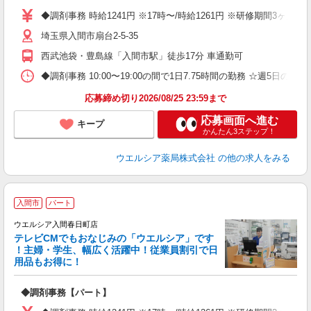
通
◆調剤事務 時給1241円 ※17時〜/時給1261円 ※研修期間3ヶ
埼玉県入間市扇台2-5-35
西武池袋・豊島線「入間市駅」徒歩17分 車通勤可
◆調剤事務 10:00〜19:00の間で1日7.75時間の勤務 ☆週5
応募締め切り2026/08/25 23:59まで
応募画面へ進む
キープ
かんたん3ステップ！
ウエルシア薬局株式会社
の他の求人をみる
入間市
パート
ウエルシア入間春日町店
テレビCMでもおなじみの「ウエルシア」です
！主婦・学生、幅広く活躍中！従業員割引で日
用品もお得に！
プ
◆調剤事務【パート】
通