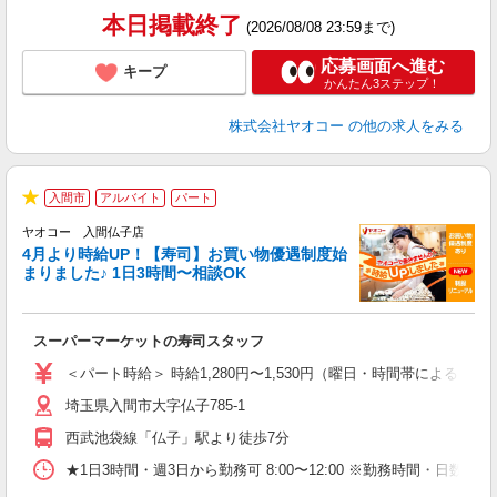
本日掲載終了
(2026/08/08 23:59まで)
応募画面へ進む
キープ
かんたん3ステップ！
株式会社ヤオコー
の他の求人をみる
入間市
アルバイト
パート
★
ヤオコー 入間仏子店
4月より時給UP！【寿司】お買い物優遇制度始
まりました♪ 1日3時間〜相談OK
指
スーパーマーケットの寿司スタッフ
未
ア
＜パート時給＞ 時給1,280円〜1,530円（曜日・時間帯による） 
短
埼玉県入間市大字仏子785-1
り
西武池袋線「仏子」駅より徒歩7分
★1日3時間・週3日から勤務可 8:00〜12:00 ※勤務時間