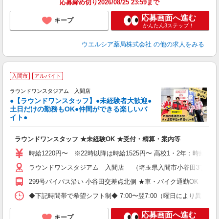
応募締め切り2026/08/25 23:59まで
応募画面へ進む
キープ
かんたん3ステップ！
ウエルシア薬局株式会社
の他の求人をみる
＼
入間市
アルバイト
大
ラ
ラウンドワンスタジアム 入間店
●【ラウンドワンスタッフ】●未経験者大歓迎●
土日だけの勤務もOK●仲間ができる楽しいバ
ワ
イト●
s
高
ラウンドワンスタッフ ★未経験OK ★受付・精算・案内等
～
禁
時給1220円〜 ※22時以降は時給1525円〜 高校1・2年：時給114
服
ラウンドワンスタジアム 入間店 （埼玉県入間市小谷田3丁目7番
299号バイパス沿い 小谷田交差点北側 ★車・バイク通勤OK
◆下記時間帯で希望シフト制◆ 7:00〜翌7:00（曜日により異なる） 
応募画面へ進む
キープ