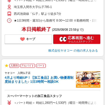
＜パート時給＞ 時給1,380円〜1,630円（曜日・時間帯による） 
短
埼玉県入間市大字仏子785-1
り
西武池袋線「仏子」駅より徒歩7分
★1日3時間・週3日から勤務可 8:00〜12:00 ※勤務時間
本日掲載終了
(2026/08/08 23:59まで)
応募画面へ進む
キープ
かんたん3ステップ！
株式会社ヤオコー
の他の求人をみる
入間市
アルバイト
パート
★
ヤオコー 入間仏子店
4月より時給UP！【加工食品】お買い物優遇制
度始まりました♪ 1日3時間〜相談OK
フ
スーパーマーケットの加工食品スタッフ
未
ア
＜パート時給＞ 時給1,280円〜1,530円（曜日・時間帯による） 