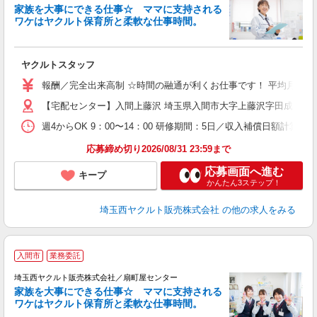
家族を大事にできる仕事☆ ママに支持される
ワケはヤクルト保育所と柔軟な仕事時間。
が
ヤクルトスタッフ
未
報酬／完全出来高制 ☆時間の融通が利くお仕事です！ 平均月収14万
扶
【宅配センター】入間上藤沢 埼玉県入間市大字上藤沢字田成215-5
週4からOK 9：00〜14：00 研修期間：5日／収入補償日額計算
応募締め切り2026/08/31 23:59まで
応募画面へ進む
キープ
かんたん3ステップ！
埼玉西ヤクルト販売株式会社
の他の求人をみる
入間市
業務委託
埼玉西ヤクルト販売株式会社／扇町屋センター
家族を大事にできる仕事☆ ママに支持される
ワケはヤクルト保育所と柔軟な仕事時間。