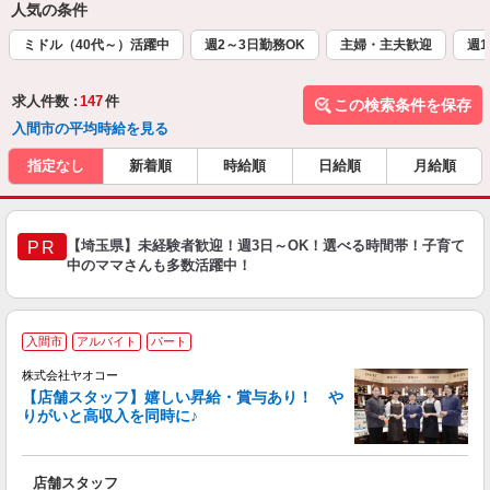
人気の条件
ミドル（40代～）活躍中
週2～3日勤務OK
主婦・主夫歓迎
週1
求人件数 :
147
件
この検索条件を保存
入間市の平均時給を見る
指定なし
新着順
時給順
日給順
月給順
【埼玉県】未経験者歓迎！週3日～OK！選べる時間帯！子育て
PR
中のママさんも多数活躍中！
入間市
アルバイト
パート
株式会社ヤオコー
【店舗スタッフ】嬉しい昇給・賞与あり！ や
りがいと高収入を同時に♪
◆
会
店舗スタッフ
未