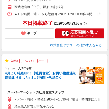
り
西武池袋線「仏子」駅より徒歩7分
★1日3時間・週3日から勤務可 8:00〜12:00 ※勤務時間
本日掲載終了
(2026/08/08 23:59まで)
応募画面へ進む
キープ
かんたん3ステップ！
株式会社ヤオコー
の他の求人をみる
入間市
アルバイト
パート
★
ヤオコー 入間仏子店
4月より時給UP！【社員食堂】お買い物優遇制
度始まりました♪ 1日3時間〜相談OK
O
お
スーパーマーケットの社員食堂スタッフ
未
ア
＜パート時給＞ 時給1,280円〜1,530円（曜日・時間帯による） 
短
埼玉県入間市大字仏子785-1
り