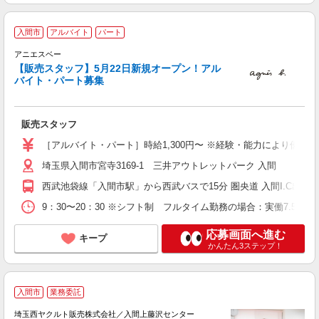
入間市
アルバイト
パート
アニエスベー
未
【販売スタッフ】5月22日新規オープン！アル
が
バイト・パート募集
由
交
販売スタッフ
［アルバイト・パート］時給1,300円〜 ※経験・能力により優遇
埼玉県入間市宮寺3169-1 三井アウトレットパーク 入間
西武池袋線「入間市駅」から西武バスで15分 圏央道 入間I.C出口か
9：30〜20：30 ※シフト制 フルタイム勤務の場合：実働7.5
応募画面へ進む
キープ
かんたん3ステップ！
入間市
業務委託
埼玉西ヤクルト販売株式会社／入間上藤沢センター