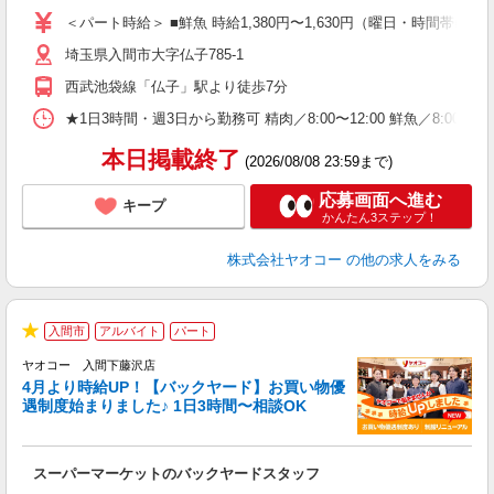
ア
＜パート時給＞ ■鮮魚 時給1,380円〜1,630円（曜日・時間帯によ
短
埼玉県入間市大字仏子785-1
り
西武池袋線「仏子」駅より徒歩7分
★1日3時間・週3日から勤務可 精肉／8:00〜12:00 鮮魚／8:00〜12:
本日掲載終了
(2026/08/08 23:59まで)
応募画面へ進む
キープ
かんたん3ステップ！
株式会社ヤオコー
の他の求人をみる
入間市
アルバイト
パート
★
ヤオコー 入間下藤沢店
4月より時給UP！【バックヤード】お買い物優
遇制度始まりました♪ 1日3時間〜相談OK
活
●
い
スーパーマーケットのバックヤードスタッフ
未