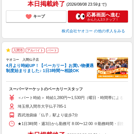
本日掲載終了
(2026/08/08 23:59まで)
応募画面へ進む
キープ
かんたん3ステップ！
株式会社ヤオコー
の他の求人をみる
入間市
アルバイト
パート
★
ヤオコー 入間仏子店
4月より時給UP！【ベーカリー】お買い物優遇
制度始まりました♪ 1日3時間〜相談OK
O
お
スーパーマーケットのベーカリースタッフ
未
ア
＜パート時給＞ 時給1,280円〜1,530円（曜日・時間帯による） 
短
埼玉県入間市大字仏子785-1
り
西武池袋線「仏子」駅より徒歩7分
★1日3時間・週3日から勤務可 8:00〜12:00 ※勤務時間