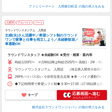
ファミリーマート 入間春日町店
の他の求人をみる
＼
入間市
アルバイト
パート
験
ラウンドワンスタジアム 入間店
主婦(夫)さん活躍中／希望シフト制のラウンド
ワンで家事と仕事を両立しよう／未経験歓迎／
車通勤OK
い
ラウンドワンスタッフ ★未経験OK ★受付・精算・案内等
主
O
時給1220円〜 ※22時以降は時給1525円〜 高校1・2年：時給114
割
ラウンドワンスタジアム 入間店 （埼玉県入間市小谷田3丁目7番
299号バイパス沿い 小谷田交差点北側 ★車・バイク通勤OK
◆下記時間帯で希望シフト制◆ 9:30〜17:00（17:00以降も
応募画面へ進む
キープ
かんたん3ステップ！
株式会社ラウンドワンジャパン
の他の求人をみる