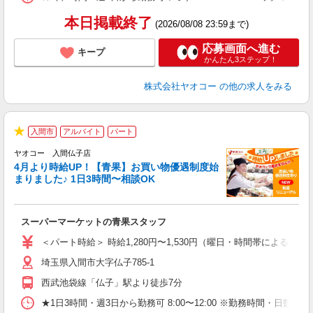
本日掲載終了
(2026/08/08 23:59まで)
応募画面へ進む
キープ
かんたん3ステップ！
株式会社ヤオコー
の他の求人をみる
入間市
アルバイト
パート
★
ヤオコー 入間仏子店
4月より時給UP！【青果】お買い物優遇制度始
まりました♪ 1日3時間〜相談OK
ま
み
スーパーマーケットの青果スタッフ
未
ア
＜パート時給＞ 時給1,280円〜1,530円（曜日・時間帯による） 
短
埼玉県入間市大字仏子785-1
り
西武池袋線「仏子」駅より徒歩7分
★1日3時間・週3日から勤務可 8:00〜12:00 ※勤務時間