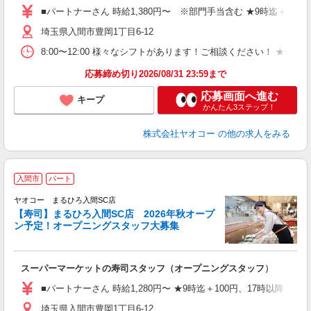
務
■パートナーさん 時給1,380円〜 ※部門手当含む ★9時迄＋100円
給
埼玉県入間市豊岡1丁目6-12
8:00〜12:00 様々なシフトがあります！ご相談ください！ 
応募締め切り2026/08/31 23:59まで
応募画面へ進む
キープ
かんたん3ステップ！
株式会社ヤオコー
の他の求人をみる
入間市
パート
ヤオコー まるひろ入間SC店
【寿司】まるひろ入間SC店 2026年秋オープ
ン予定！オープニングスタッフ大募集
て
スーパーマーケットの寿司スタッフ（オープニングスタッフ）
未
務
■パートナーさん 時給1,280円〜 ★9時迄＋100円、17時以降＋15
給
埼玉県入間市豊岡1丁目6-12