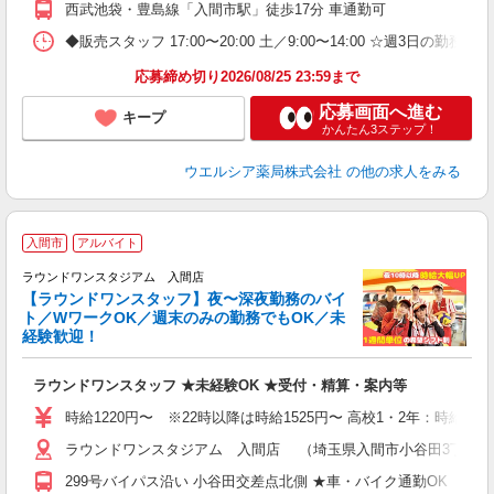
西武池袋・豊島線「入間市駅」徒歩17分 車通勤可
◆販売スタッフ 17:00〜20:00 土／9:00〜14:00 ☆週3日の勤務 
応募締め切り2026/08/25 23:59まで
応募画面へ進む
キープ
かんたん3ステップ！
ウエルシア薬局株式会社
の他の求人をみる
＼
入間市
アルバイト
ラウンドワンスタジアム 入間店
【ラウンドワンスタッフ】夜〜深夜勤務のバイ
勤
ト／WワークOK／週末のみの勤務でもOK／未
タ
経験歓迎！
...
ラウンドワンスタッフ ★未経験OK ★受付・精算・案内等
大
車
時給1220円〜 ※22時以降は時給1525円〜 高校1・2年：時給114
ラウンドワンスタジアム 入間店 （埼玉県入間市小谷田3丁目7番
299号バイパス沿い 小谷田交差点北側 ★車・バイク通勤OK