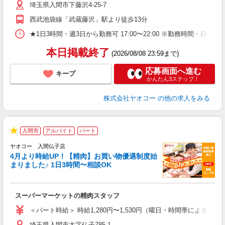
埼玉県入間市下藤沢4-25-7
り
西武池袋線「武蔵藤沢」駅より徒歩13分
★1日3時間・週3日から勤務可 17:00〜22:00 ※勤務時
本日掲載終了
(2026/08/08 23:59まで)
応募画面へ進む
キープ
かんたん3ステップ！
株式会社ヤオコー
の他の求人をみる
入間市
アルバイト
パート
★
ヤオコー 入間仏子店
4月より時給UP！【精肉】お買い物優遇制度始
まりました♪ 1日3時間〜相談OK
店
スーパーマーケットの精肉スタッフ
未
ア
＜パート時給＞ 時給1,280円〜1,530円（曜日・時間帯による） 
短
埼玉県入間市大字仏子785-1