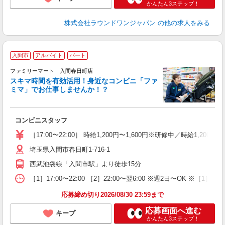
かんたん3ステップ！
株式会社ラウンドワンジャパン
の他の求人をみる
入間市
アルバイト
パート
ファミリーマート 入間春日町店
スキマ時間を有効活用！身近なコンビニ「ファ
ミマ」でお仕事しませんか！？
た
コンビニスタッフ
未
通
［17:00〜22:00］ 時給1,200円〜1,600円※研修中／時給1,200
埼玉県入間市春日町1-716-1
西武池袋線「入間市駅」より徒歩15分
［1］17:00〜22:00 ［2］22:00〜翌6:00 ※週2日〜O
応募締め切り2026/08/30 23:59まで
応募画面へ進む
キープ
かんたん3ステップ！