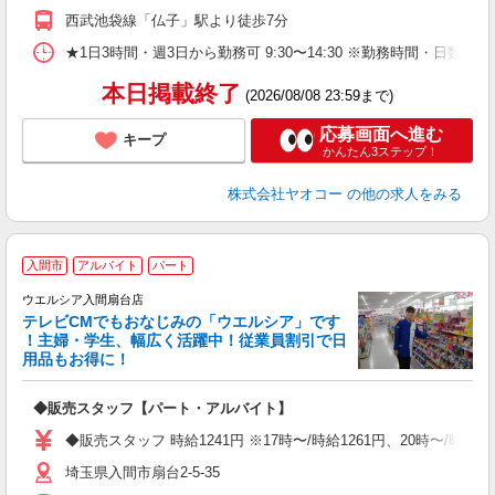
西武池袋線「仏子」駅より徒歩7分
★1日3時間・週3日から勤務可 9:30〜14:30 ※勤務時間
本日掲載終了
(2026/08/08 23:59まで)
応募画面へ進む
キープ
かんたん3ステップ！
株式会社ヤオコー
の他の求人をみる
入間市
アルバイト
パート
ウエルシア入間扇台店
テレビCMでもおなじみの「ウエルシア」です
！主婦・学生、幅広く活躍中！従業員割引で日
用品もお得に！
プ
◆販売スタッフ【パート・アルバイト】
ボ
内
◆販売スタッフ 時給1241円 ※17時〜/時給1261円、20時〜/時
ク
埼玉県入間市扇台2-5-35