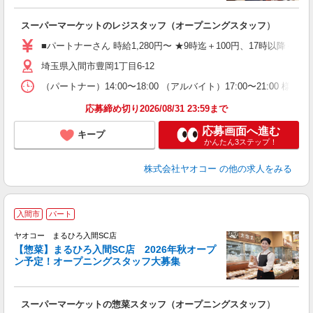
て
スーパーマーケットのレジスタッフ（オープニングスタッフ）
未
務
■パートナーさん 時給1,280円〜 ★9時迄＋100円、17時以降＋15
給
埼玉県入間市豊岡1丁目6-12
（パートナー）14:00〜18:00 （アルバイト）17:00〜2
応募締め切り2026/08/31 23:59まで
応募画面へ進む
キープ
かんたん3ステップ！
株式会社ヤオコー
の他の求人をみる
入間市
パート
ヤオコー まるひろ入間SC店
【惣菜】まるひろ入間SC店 2026年秋オープ
ン予定！オープニングスタッフ大募集
て
スーパーマーケットの惣菜スタッフ（オープニングスタッフ）
未