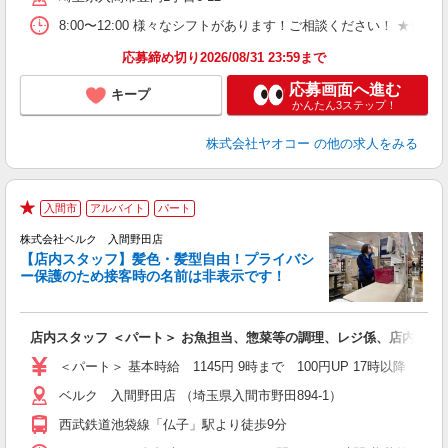
8:00〜12:00 様々なシフトがあります！ご相談ください！ 
応募締め切り2026/08/31 23:59まで
応募画面へ進む
キープ
かんたん3ステップ！
株式会社ヤオコー
の他の求人をみる
入間市
アルバイト
パート
★
株式会社ベルク 入間野田店
【店内スタッフ】髪色・髪型自由！プライバシ
ー保護のため接客時の名前は非表示です！
の
は
り
店内スタッフ ＜パート＞ お魚担当、惣菜等の調理、レジ係、店内清掃 
未
（
＜パート＞ 基本時給 1145円 9時まで 100円UP 17時以降
ル
ベルク 入間野田店 （埼玉県入間市野田894-1）
保
西武鉄道池袋線「仏子」駅より徒歩9分