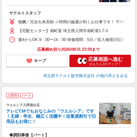
が
ヤクルトスタッフ
未
報酬／完全出来高制 ☆時間の融通が利くお仕事です！ 平均月収14万
扶
【宅配センター】扇町屋 埼玉県入間市扇町屋1-7-3
週4からOK 9：00〜14：00 研修期間：5日／収入補償日額計算
応募締め切り2026/08/31 23:59まで
応募画面へ進む
キープ
かんたん3ステップ！
埼玉西ヤクルト販売株式会社
の他の求人をみる
入間市
パート
ウエルシア入間扇台店
テレビCMでもおなじみの「ウエルシア」です
！主婦・学生、幅広く活躍中！従業員割引で日
用品もお得に！
プ
◆調剤事務【パート】