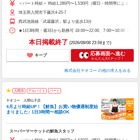
ア
＜パート時給＞ 時給1,280円〜1,530円（曜日・時間帯による） 
短
埼玉県入間市下藤沢4-25-7
り
西武池袋線「武蔵藤沢」駅より徒歩13分
★1日3時間・週3日から勤務可 18:00〜22:00、7:00〜
本日掲載終了
(2026/08/08 23:59まで)
応募画面へ進む
キープ
かんたん3ステップ！
株式会社ヤオコー
の他の求人をみる
入間市
アルバイト
パート
★
ヤオコー 入間仏子店
4月より時給UP！【鮮魚】お買い物優遇制度始
まりました♪ 1日3時間〜相談OK
す
み
スーパーマーケットの鮮魚スタッフ
未
ア