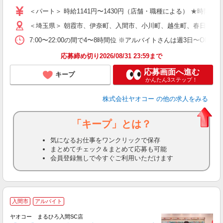
短
＜パート＞ 時給1141円〜1430円（店舗・職種による） ★時間帯
＜埼玉県＞ 朝霞市、伊奈町、入間市、小川町、越生町、春日部市
7:00〜22:00の間で4〜8時間位 ※アルバイトさんは週3日〜O
応募締め切り2026/08/31 23:59まで
応募画面へ進む
キープ
かんたん3ステップ！
株式会社ヤオコー
の他の求人をみる
「キープ」とは？
気になるお仕事をワンクリックで保存
まとめてチェック＆まとめて応募も可能
会員登録無しで今すぐご利用いただけます
入間市
アルバイト
ヤオコー まるひろ入間SC店