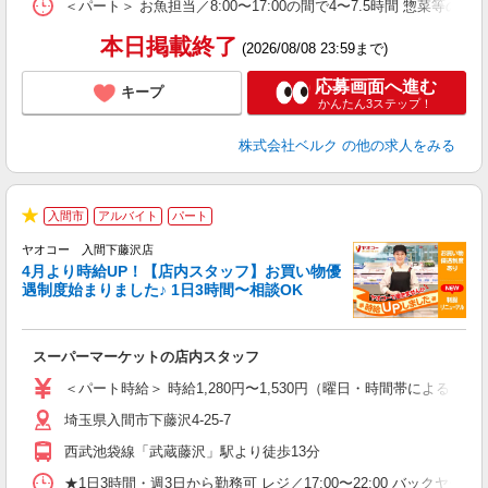
＜パート＞ お魚担当／8:00〜17:00の間で4〜7.5時間 惣菜等の調理
本日掲載終了
(2026/08/08 23:59まで)
応募画面へ進む
キープ
かんたん3ステップ！
株式会社ベルク
の他の求人をみる
入間市
アルバイト
パート
★
ヤオコー 入間下藤沢店
4月より時給UP！【店内スタッフ】お買い物優
遇制度始まりました♪ 1日3時間〜相談OK
わ
スーパーマーケットの店内スタッフ
未
ア
＜パート時給＞ 時給1,280円〜1,530円（曜日・時間帯による） 
短
埼玉県入間市下藤沢4-25-7
り
西武池袋線「武蔵藤沢」駅より徒歩13分
★1日3時間・週3日から勤務可 レジ／17:00〜22:00 バックヤード