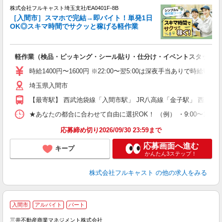
→
株式会社フルキャスト埼玉支社/EA0401F-8B
ホ
［入間市］スマホで完結→即バイト！単発1日
日
OK◎スキマ時間でサクッと稼げる軽作業
E
?
友
軽作業（検品・ピッキング・シール貼り・仕分け・イベントスタッフ 
リ
～
時給1400円〜1600円 ※22:00〜翌5:00は深夜手当ありで時給U
り
埼玉県入間市
以
勤
【最寄駅】 西武池袋線「入間市駅」 JR八高線「金子駅」 西武池
車
支
★あなたの都合に合わせて自由に選択OK！ （例） ・9:00〜12:00 ・9:0
応募締め切り2026/09/30 23:59まで
応募画面へ進む
キープ
かんたん3ステップ！
株式会社フルキャスト
の他の求人をみる
入間市
アルバイト
パート
所
三井不動産商業マネジメント株式会社