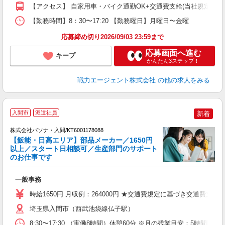
【アクセス】 自家用車・バイク通勤OK+交通費支給(当社規定内)♪
【勤務時間】8：30〜17:20 【勤務曜日】月曜日〜金曜
応募締め切り2026/09/03 23:59まで
応募画面へ進む
キープ
かんたん3ステップ！
戦力エージェント株式会社
の他の求人をみる
落
入間市
派遣社員
新着
株式会社パソナ・入間/KT6001178088
【飯能・日高エリア】部品メーカー／1650円
以上／スタート日相談可／生産部門のサポート
のお仕事です
い
交
一般事務
売
時給1650円 月収例：264000円 ★交通費規定に基づき交通費支給
埼玉県入間市（西武池袋線仏子駅）
8:30〜17:30 （実働8時間）休憩60分 ※月の残業目安：5時