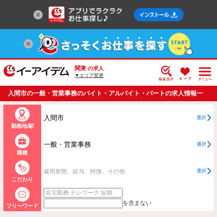
関東
の求人
▼エリア変更
入間市の一般・営業事務のバイト・アルバイト・パートの求人情報一
覧
入間市
選択
勤務地/駅
一般・営業事務
選択
職種
雇用形態、給与、特徴、その他
選択
こだわり
を含まない
フリーワード