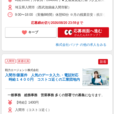
埼玉県入間市（西武池袋線入間市駅）
9:00〜18:00 （実働8時間）休憩60分 ※月の残業目安：残業
応募締め切り2026/08/20 23:59まで
応募画面へ進む
キープ
かんたん3ステップ！
株式会社パソナ
の他の求人をみる
入間市
派遣社員
新着
戦力エージェント株式会社
入間市/新案件 人気のデータ入力.・電話対応
時給１４００円 コストコ近くの工業団地内
め
履
一般事務 総務事務 営業事務 多くの部署での募集になります。 得意
ブ
【時給】1400円
あ
入間市（コストコ近く）