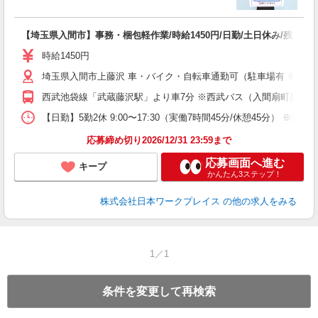
有
【埼玉県入間市】事務・梱包軽作業/時給1450円/日勤/土日休み/残業少
即
代
時給1450円
ス
埼玉県入間市上藤沢 車・バイク・自転車通勤可（駐車場有 ※敷地外徒
給
西武池袋線「武蔵藤沢駅」より車7分 ※西武バス（入間扇町屋団地
【日勤】5勤2休 9:00〜17:30（実働7時間45分/休憩45分） ※残業目
応募締め切り2026/12/31 23:59まで
応募画面へ進む
キープ
かんたん3ステップ！
株式会社日本ワークプレイス
の他の求人をみる
1／1
条件を変更して再検索