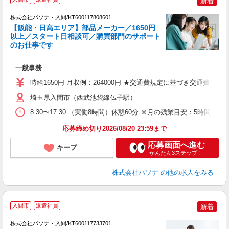
新着
株式会社パソナ・入間/KT600117808601
【飯能・日高エリア】部品メーカー／1650円
以上／スタート日相談可／購買部門のサポート
のお仕事です
談
一般事務
交
売
時給1650円 月収例：264000円 ★交通費規定に基づき交通費支給
埼玉県入間市（西武池袋線仏子駅）
8:30〜17:30 （実働8時間）休憩60分 ※月の残業目安：5時
応募締め切り2026/08/20 23:59まで
応募画面へ進む
キープ
かんたん3ステップ！
株式会社パソナ
の他の求人をみる
落
入間市
派遣社員
新着
株式会社パソナ・入間/KT600117733701