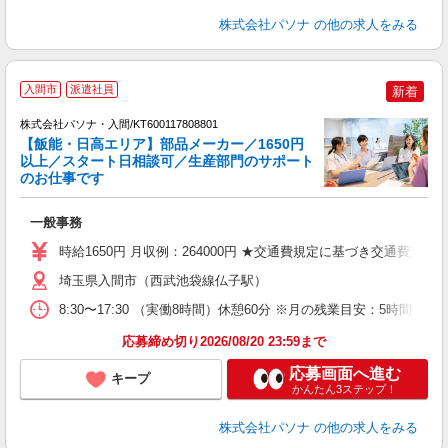
株式会社パソナ
の他の求人をみる
落
入間市
派遣社員
新着
株式会社パソナ・入間/KT600117808801
【飯能・日高エリア】部品メーカー／1650円
以上／スタート日相談可／生産部門のサポート
のお仕事です
ナ
交
一般事務
売
時給1650円 月収例：264000円 ★交通費規定に基づき交通費支給
埼玉県入間市（西武池袋線仏子駅）
8:30〜17:30 （実働8時間）休憩60分 ※月の残業目安：5時
応募締め切り2026/08/20 23:59まで
応募画面へ進む
キープ
かんたん3ステップ！
株式会社パソナ
の他の求人をみる