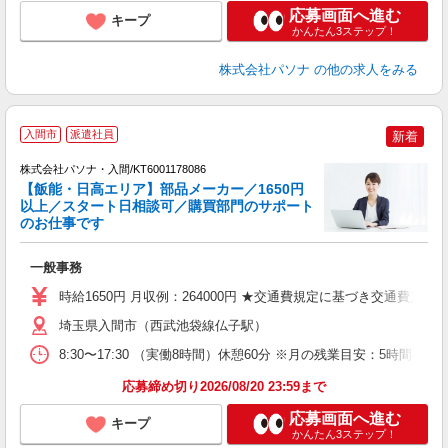
応募画面へ進む
キープ
かんたん3ステップ！
株式会社パソナ
の他の求人をみる
落
入間市
派遣社員
新着
株式会社パソナ・入間/KT6001178086
【飯能・日高エリア】部品メーカー／1650円
以上／スタート日相談可／購買部門のサポート
のお仕事です
や
交
一般事務
売
時給1650円 月収例：264000円 ★交通費規定に基づき交通費支給
埼玉県入間市（西武池袋線仏子駅）
8:30〜17:30 （実働8時間）休憩60分 ※月の残業目安：5時
応募締め切り2026/08/20 23:59まで
応募画面へ進む
キープ
かんたん3ステップ！