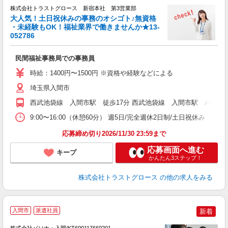
株式会社トラストグロース 新宿本社 第3営業部
大人気！土日祝休みの事務のオシゴト♪無資格
・未経験もOK！福祉業界で働きませんか★13-
052786
ル
民間福祉事務局での事務員
時給：1400円〜1500円 ※資格や経験などによる
埼玉県入間市
西武池袋線 入間市駅 徒歩17分 西武池袋線 入間市駅 バス5分
9:00〜16:00（休憩60分） 週5日/完全週休2日制/土日祝休み
応募締め切り2026/11/30 23:59まで
応募画面へ進む
キープ
かんたん3ステップ！
株式会社トラストグロース
の他の求人をみる
入間市
派遣社員
新着
株式会社パソナ・入間/KT600117660201