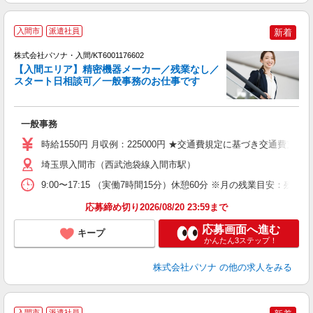
入間市
派遣社員
新着
株式会社パソナ・入間/KT6001176602
【入間エリア】精密機器メーカー／残業なし／
スタート日相談可／一般事務のお仕事です
思
交
一般事務
日
時給1550円 月収例：225000円 ★交通費規定に基づき交通費支給
埼玉県入間市（西武池袋線入間市駅）
9:00〜17:15 （実働7時間15分）休憩60分 ※月の残業目
応募締め切り2026/08/20 23:59まで
応募画面へ進む
キープ
かんたん3ステップ！
株式会社パソナ
の他の求人をみる
落
入間市
派遣社員