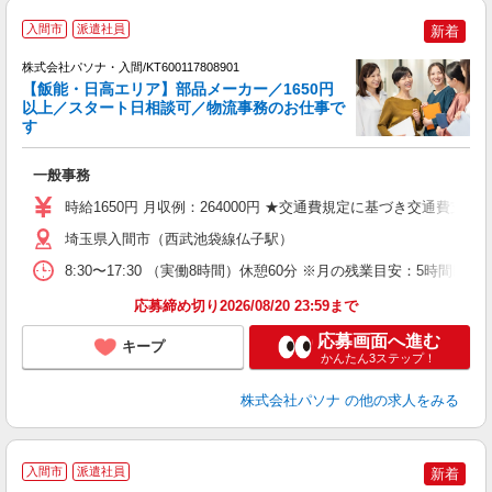
落
入間市
派遣社員
新着
株式会社パソナ・入間/KT600117808901
【飯能・日高エリア】部品メーカー／1650円
以上／スタート日相談可／物流事務のお仕事で
す
い
交
一般事務
売
時給1650円 月収例：264000円 ★交通費規定に基づき交通費支給
埼玉県入間市（西武池袋線仏子駅）
8:30〜17:30 （実働8時間）休憩60分 ※月の残業目安：5時
応募締め切り2026/08/20 23:59まで
応募画面へ進む
キープ
かんたん3ステップ！
株式会社パソナ
の他の求人をみる
入間市
派遣社員
新着