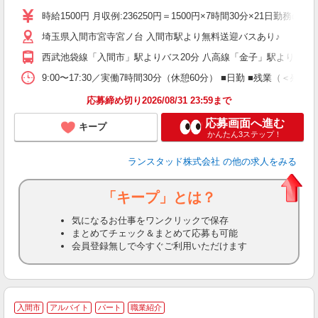
時給1500円 月収例:236250円＝1500円×7時間30分×21日
埼玉県入間市宮寺宮ノ台 入間市駅より無料送迎バスあり♪
西武池袋線「入間市」駅よりバス20分 八高線「金子」駅より車20
9:00〜17:30／実働7時間30分（休憩60分） ■日勤 ■残業（
応募締め切り2026/08/31 23:59まで
応募画面へ進む
キープ
かんたん3ステップ！
ランスタッド株式会社
の他の求人をみる
「キープ」とは？
気になるお仕事をワンクリックで保存
まとめてチェック＆まとめて応募も可能
会員登録無しで今すぐご利用いただけます
入間市
アルバイト
パート
職業紹介