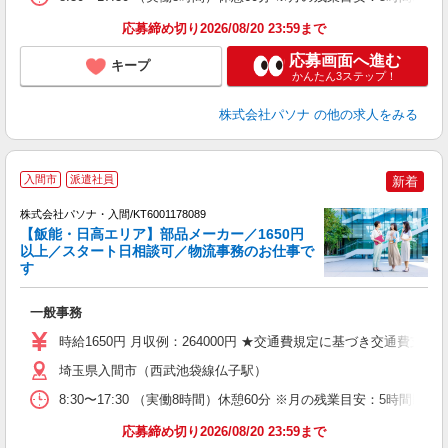
応募締め切り2026/08/20 23:59まで
応募画面へ進む
キープ
かんたん3ステップ！
株式会社パソナ
の他の求人をみる
落
入間市
派遣社員
新着
株式会社パソナ・入間/KT6001178089
【飯能・日高エリア】部品メーカー／1650円
以上／スタート日相談可／物流事務のお仕事で
す
談
一般事務
交
売
時給1650円 月収例：264000円 ★交通費規定に基づき交通費支給
埼玉県入間市（西武池袋線仏子駅）
8:30〜17:30 （実働8時間）休憩60分 ※月の残業目安：5時
応募締め切り2026/08/20 23:59まで