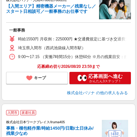
【入間エリア】精密機器メーカー／残業なし／
スタート日相談可／一般事務のお仕事です
面
一般事務
交
煙
時給1550円 月収例：225000円 ★交通費規定に基づき交通費支給
埼玉県入間市（西武池袋線入間市駅）
9:00〜17:15 （実働7時間15分）休憩60分 ※月の残業目安
応募締め切り2026/08/20 23:59まで
応募画面へ進む
キープ
かんたん3ステップ！
株式会社パソナ
の他の求人をみる
■
入間市
派遣社員
株式会社日本ワークプレイス/Iruma405
事務・梱包軽作業/時給1450円/日勤/土日休み/
だ
残業少なめ