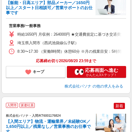
【飯能・日高エリア】部品メーカー／1650円
以上／スタート日相談可／営業サポートのお仕
事です
ナ
交
営業事務/一般事務
売
時給1650円 月収例：264000円 ★交通費規定に基づき交通費支給
埼玉県入間市（西武池袋線仏子駅）
8:30〜17:30 （実働8時間）休憩60分 ※月の残業目安：5時
応募締め切り2026/08/20 23:59まで
応募画面へ進む
キープ
かんたん3ステップ！
株式会社パソナ
の他の求人をみる
入間市
派遣社員
新着
株式会社パソナ・入間/KT6001176824
【入間エリア】物流・運輸業界／未経験OK／
1,650円以上／残業なし／営業事務のお仕事で
す