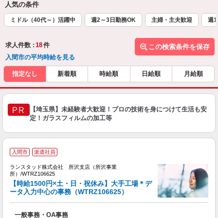
人気の条件
ミドル（40代～）活躍中
週2～3日勤務OK
主婦・主夫歓迎
週1
求人件数 :
18
件
この検索条件を保存
入間市の平均時給を見る
指定なし
新着順
時給順
日給順
月給順
【埼玉県】未経験者大歓迎！プロの技術を身につけて生活も安
PR
定！ガラスフィルムの加工等
入間市
派遣社員
務
ランスタッド株式会社 所沢支店（所沢事業
ホ
所）/WTRZ106625
【時給1500円×土・日・祝休み】大手工場＊デ
人
ータ入力中心の事務（WTRZ106625）
る
未
一般事務・OA事務
入