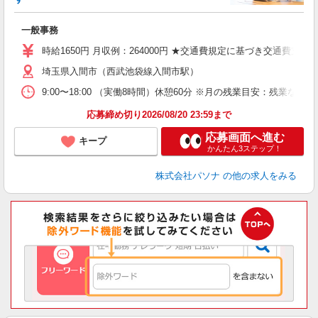
環
交
一般事務
日
時給1650円 月収例：264000円 ★交通費規定に基づき交通費支給
埼玉県入間市（西武池袋線入間市駅）
9:00〜18:00 （実働8時間）休憩60分 ※月の残業目安：残
応募締め切り2026/08/20 23:59まで
応募画面へ進む
キープ
かんたん3ステップ！
株式会社パソナ
の他の求人をみる