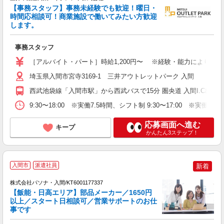
【事務スタッフ】事務未経験でも歓迎！曜日・
時間応相談可！商業施設で働いてみたい方歓迎
します。
物
事務スタッフ
未
あ
［アルバイト・パート］時給1,200円〜 ※経験・能力により優
な
埼玉県入間市宮寺3169-1 三井アウトレットパーク 入間
西武池袋線「入間市駅」から西武バスで15分 圏央道 入間I.C出口か
9:30〜18:00 ※実働7.5時間、シフト制 9:30〜17:00 ※
応募画面へ進む
キープ
かんたん3ステップ！
落
入間市
派遣社員
新着
株式会社パソナ・入間/KT6001177337
【飯能・日高エリア】部品メーカー／1650円
以上／スタート日相談可／営業サポートのお仕
事です
い
交