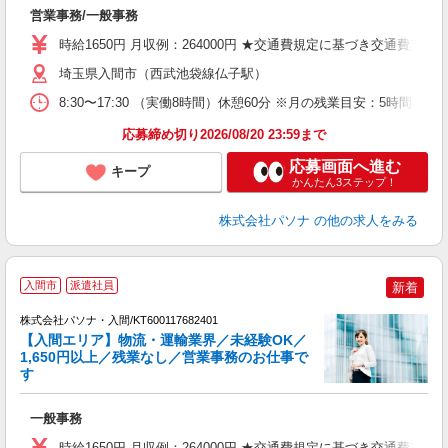
営業事務/一般事務
売
時給1650円 月収例：264000円 ★交通費規定に基づき交通費支給
埼玉県入間市（西武池袋線仏子駅）
8:30〜17:30 （実働8時間）休憩60分 ※月の残業目安：5時
応募締め切り2026/08/20 23:59まで
応募画面へ進む
キープ
かんたん3ステップ！
株式会社パソナ
の他の求人をみる
入間市
派遣社員
新着
株式会社パソナ・入間/KT600117682401
【入間エリア】物流・運輸業界／未経験OK／
1,650円以上／残業なし／営業事務のお仕事で
す
口
ど
一般事務
交
煙
時給1650円 月収例：264000円 ★交通費規定に基づき交通費支給