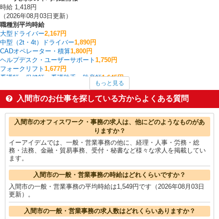
時給 1,418円
（2026年08月03日更新）
職種別平均時給
大型ドライバー
2,167円
中型（2t・4t）ドライバー
1,890円
CADオペレーター・積算
1,800円
ヘルプデスク・ユーザーサポート
1,750円
フォークリフト
1,677円
看護師・保健師・看護助手・助産師
1,645円
もっと見る
経理・人事・労務・総務・法務
1,578円
その他介護・福祉
1,555円
入間市のお仕事を探している方からよくある質問
一般・営業事務
1,549円
家電・携帯販売
1,542円
入間市の他の職種の平均時給を見る
入間市のオフィスワーク・事務の求人は、他にどのようなものがあ
りますか？
イーアイデムでは、一般・営業事務の他に、経理・人事・労務・総
務・法務、金融・貿易事務、受付・秘書など様々な求人を掲載してい
ます。
入間市の一般・営業事務の時給はどれくらいですか？
入間市の一般・営業事務の平均時給は1,549円です（2026年08月03日
更新）。
入間市の一般・営業事務の求人数はどれくらいありますか？