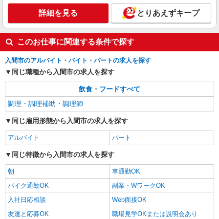
アルバイト
パート
詳細を見る
とりあえずキープ
すき家 463号入間東店
すき家の店舗スタッフ（接客・調理・清掃な
ど）
このお仕事に関連する条件で探す
時給1,230円 ※22:00〜翌5:00：時給1,538円 ※
入間市のアルバイト・バイト・パートの求人を探す
高校生時給1,150円 ※早朝手当（5:00〜9:00）時給
＋150円
同じ職種から入間市の求人を探す
埼玉県入間市東町6-1-24
飲食・フードすべて
詳細を見る
キープ
調理・調理補助・調理師
同じ雇用形態から入間市の求人を探す
アルバイト
パート
同じ特徴から入間市の求人を探す
朝
車通勤OK
バイク通勤OK
副業・WワークOK
入社日応相談
Web面接OK
友達と応募OK
職場見学OKまたは説明会あり