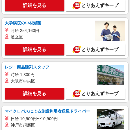
詳細を見る
とりあえずキープ
詳細を見る
キープ
アルバイト
パート
大学病院の中材滅菌
株式会社HITOWA フードサービスカンパニー
月給 254,160円
福祉施設での調理補助【アルバイト・パート】
足立区
時給1,141円 ※経験によりスタート時給は変動
します。 ※AP評価制度：あり 年1回の評価によ
詳細を見る
り時給を見直します。 ※アルバイト賞与（寸
とりあえずキープ
イリーゼ入間 （埼玉県入間市春日町1-10-26）
志）：あり 年2回。勤続年数により金額UP。
詳細を見る
キープ
レジ・商品陳列スタッフ
時給 1,300円
アルバイト
パート
大阪市中央区
久兵衛屋 入間豊岡店
うどん屋のホール・キッチン
詳細を見る
とりあえずキープ
時給1,160円＋交通費支給 ◆22時〜翌5時は時
給1,450円 ◆高校生は時給1,141円
埼玉県入間市豊岡4-5-17
マイクロバスによる施設利用者送迎ドライバー
日給 10,900円〜10,900円
詳細を見る
キープ
神戸市須磨区