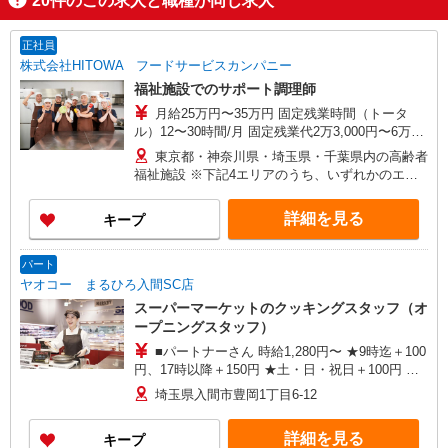
20
件のこの求人と職種が同じ求人
正社員
株式会社HITOWA フードサービスカンパニー
福祉施設でのサポート調理師
月給25万円〜35万円 固定残業時間（トータ
ル）12〜30時間/月 固定残業代2万3,000円〜6万
3,000円 超過分別途支給 ※給与は経験や前職給与
東京都・神奈川県・埼玉県・千葉県内の高齢者
に応じて決定します。 賞与年2回
福祉施設 ※下記4エリアのうち、いずれかのエリ
ア・市を担当していただきます。 担当いただく
範囲は、お住まいやご希望を考慮して決定いたし
詳細を見る
キープ
ますのでご相談ください。 ［1］東京エリア
… 八王子市、立川市、府中市、調布市、狛江市
［2］神奈川エリア …川崎市、横浜市青葉区
パート
［3］千葉エリア … 千葉市緑区、船橋市、市原
ヤオコー まるひろ入間SC店
市、木更津市、松戸市、柏市、流山市 ［4］埼玉
スーパーマーケットのクッキングスタッフ（オ
エリア … さいたま市大宮区、所沢市、入間
ープニングスタッフ）
市、狭山市、和光市、朝霞市
■パートナーさん 時給1,280円〜 ★9時迄＋100
円、17時以降＋150円 ★土・日・祝日＋100円 ★
賞与年2回あり
埼玉県入間市豊岡1丁目6-12
詳細を見る
キープ