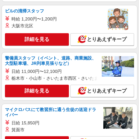
396-1）
ビルの清掃スタッフ
詳細を見る
キープ
時給 1,200円〜1,200円
大阪市北区
アルバイト
パート
すき家 299号入間野田店
詳細を見る
とりあえずキープ
すき家の店舗スタッフ（接客・調理・清掃な
ど）
警備員スタッフ（イベント、道路、商業施設、
時給1,200円 ※22:00〜翌5:00：時給1,500円 ※
大型駐車場、JR列車見張りなど）
高校生時給1,150円 ※早朝手当（5:00〜9:00）時給
＋150円
日給 11,000円〜12,100円
埼玉県入間市野田1571-2
栃木市・小山市・さいたま市西区・さいたま市岩槻区・久喜市・
詳細を見る
キープ
詳細を見る
とりあえずキープ
正社員
株式会社HITOWA フードサービスカンパニー
マイクロバスにて教習所に通う生徒の送迎ドラ
福祉施設での調理師（チーフ候補）【正社員】
イバー
月給24万円〜29万円 ※給与は経験や前職給与
日給 15,850円
に応じて決定します。 賞与年2回
箕面市
はなことば入間藤沢 （埼玉県入間市上藤沢