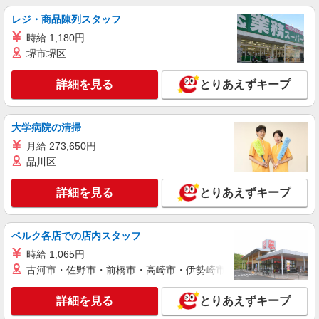
に応じて決定します。 賞与年2回
レジ・商品陳列スタッフ
イリーゼ入間 （埼玉県入間市春日町1-10-26）
時給 1,180円
堺市堺区
詳細を見る
キープ
詳細を見る
とりあえずキープ
アルバイト
パート
すき家 463号入間東店
すき家の店舗スタッフ（接客・調理・清掃な
大学病院の清掃
ど）
月給 273,650円
時給1,538円
品川区
埼玉県入間市東町6-1-24
詳細を見る
とりあえずキープ
詳細を見る
キープ
ベルク各店での店内スタッフ
正社員
株式会社HITOWA フードサービスカンパニー
時給 1,065円
福祉施設での調理師【正社員】
古河市・佐野市・前橋市・高崎市・伊勢崎市・太田市・館林市・
月給23万円〜27万円 ※給与は経験や前職給与
に応じて決定します。 賞与年2回
詳細を見る
とりあえずキープ
はなことば入間藤沢 （埼玉県入間市上藤沢