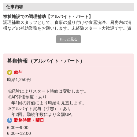
盛付け・配膳・洗浄など、調理師のサポートが中心。
仕事内容
丁寧な研修があるので、未経験・ブランクのある方も安心です。
福祉施設での調理補助【アルバイト・パート】
調理補助スタッフとして、食事の盛り付けや食器洗浄、厨房内の清
「ありがとう」の言葉が、毎日の励みに。誰かの暮らしを支え
掃などの補助業務をお願いします。未経験スタート大歓迎です。資
る、
格も不要なため、未経験から食に携わるお仕事がしたいという方か
あたたかいお仕事です。
もっと見る
らの応募をお待ちしています。先輩が丁寧にサポートしますのでご
安心ください。
HITOWAのフードサービスカンパニーは、全国300以上の施設で
給食運営を行う業界大手。
地域に根ざしたサービスを展開し、安心・安全な食事づくりを支
募集情報（アルバイト・パート）
えています。
給与
時給1,250円
※経験によりスタート時給は変動します。
※AP評価制度：あり
年1回の評価により時給を見直します。
※アルバイト賞与（寸志）：あり
年2回。勤続年数により金額UP。
勤務時間・曜日
6:00〜9:00
6:00〜12:00