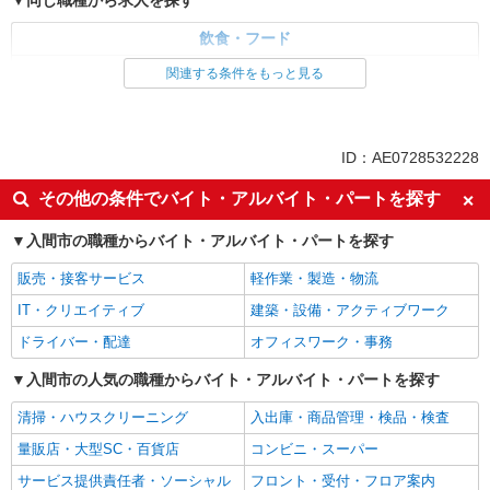
同じ職種から求人を探す
飲食・フード
調理・調理補助・調理師
関連する条件をもっと見る
同じ特徴から求人を探す
車通勤OK
副業・WワークOK
ID：AE0728532228
未経験歓迎
ミドル（40代～）活躍中
その他の条件でバイト・アルバイト・パートを探す
ボーナス・賞与あり
交通費支給
入間市の職種からバイト・アルバイト・パートを探す
社会保険あり
まかない・食事補助
産休・育休取得実績あり
社員登用あり
販売・接客サービス
軽作業・製造・物流
IT・クリエイティブ
建築・設備・アクティブワーク
ドライバー・配達
オフィスワーク・事務
入間市の人気の職種からバイト・アルバイト・パートを探す
清掃・ハウスクリーニング
入出庫・商品管理・検品・検査
量販店・大型SC・百貨店
コンビニ・スーパー
サービス提供責任者・ソーシャル
フロント・受付・フロア案内