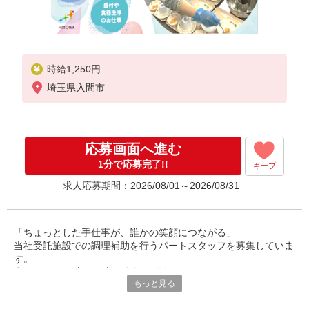
時給1,250円
埼玉県入間市
※経験によりスタート時給は変動します。
※AP評価制度：あり
年1回の評価により時給を見直します。
※アルバイト賞与（寸志）：あり
応募画面へ進む
年2回。勤続年数により金額UP。
1分で応募完了!!
キープ
求人応募期間：2026/08/01～2026/08/31
「ちょっとした手仕事が、誰かの笑顔につながる」
当社受託施設での調理補助を行うパートスタッフを募集していま
す。
◎40〜60代の主婦の方が多数活躍中。
もっと見る
ご家庭での経験を活かして、社会とつながりながら、無理なく働
けるお仕事です。