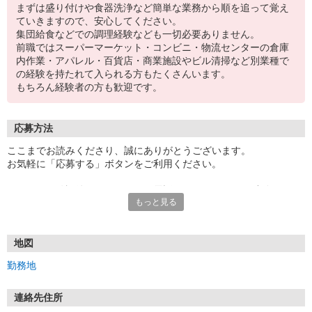
まずは盛り付けや食器洗浄など簡単な業務から順を追って覚え
ていきますので、安心してください。
集団給食などでの調理経験なども一切必要ありません。
前職ではスーパーマーケット・コンビニ・物流センターの倉庫
内作業・アパレル・百貨店・商業施設やビル清掃など別業種で
の経験を持たれて入られる方もたくさんいます。
もちろん経験者の方も歓迎です。
応募方法
ここまでお読みくださり、誠にありがとうございます。
お気軽に「応募する」ボタンをご利用ください。
エントリー確認後、こちらよりお電話またはSMSにてご連絡をさせ
もっと見る
ていただきます。
★WEBエントリーは24時間いつでも受付できます。
お電話の際は「イーアイデムを見た」と伝えるとスムーズです。
地図
面接時には履歴書（写真貼付）をご持参ください。
勤務地
連絡先住所