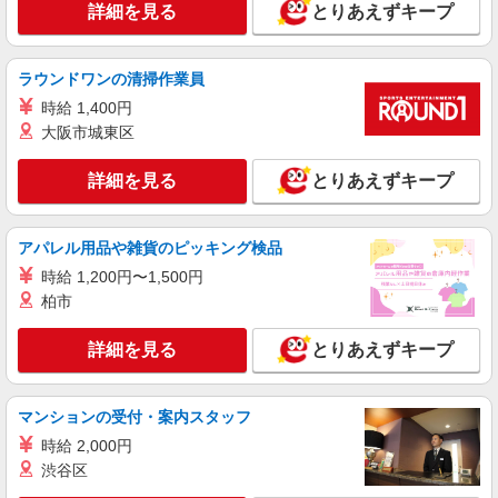
396-1）
詳細を見る
とりあえずキープ
詳細を見る
キープ
ラウンドワンの清掃作業員
アルバイト
パート
時給 1,400円
ビッグボーイ 入間藤沢店
大阪市城東区
キッチン（フード）スタッフ
詳細を見る
時給1250円 ※22:00以降は時給1663円（深夜
とりあえずキープ
加給＋100円含む） ■土日・祝手当 土日・祝は時
給＋50円
埼玉県入間市下藤沢776-1
アパレル用品や雑貨のピッキング検品
詳細を見る
時給 1,200円〜1,500円
キープ
柏市
アルバイト
パート
詳細を見る
とりあえずキープ
株式会社HITOWA フードサービスカンパニー
福祉施設での調理補助【アルバイト・パート】
時給1,200円以上 ※経験によりスタート時給は
マンションの受付・案内スタッフ
変動します。 ※AP評価制度：あり 年1回の評価
により時給を見直します。 ※アルバイト賞与（寸
時給 2,000円
アズハイム入間 （埼玉県入間市高倉2丁目4番
志）：あり 年2回。勤続年数により金額UP。
渋谷区
14号）