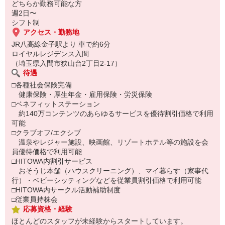
どちらか勤務可能な方
週2日〜
シフト制
アクセス・勤務地
JR八高線金子駅より 車で約6分
ロイヤルレジデンス入間
（埼玉県入間市狭山台2丁目2-17）
待遇
□各種社会保険完備
健康保険・厚生年金・雇用保険・労災保険
□ベネフィットステーション
約140万コンテンツのあらゆるサービスを優待割引価格で利用
可能
□クラブオフ/エクシブ
温泉やレジャー施設、映画館、リゾートホテル等の施設を会
員優待価格で利用可能
□HITOWA内割引サービス
おそうじ本舗（ハウスクリーニング）、マイ暮らす（家事代
行）・ベビーシッティングなどを従業員割引価格で利用可能
□HITOWA内サークル活動補助制度
□従業員持株会
応募資格・経験
ほとんどのスタッフが未経験からスタートしています。