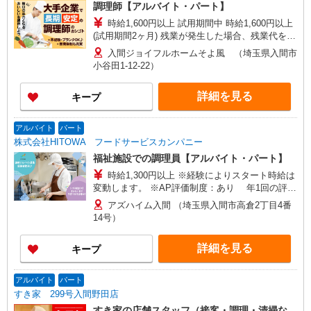
調理師【アルバイト・パート】
時給1,600円以上 試用期間中 時給1,600円以上
(試用期間2ヶ月) 残業が発生した場合、残業代を1
分単位で別途支給します。
入間ジョイフルホームそよ風 （埼玉県入間市
小谷田1-12-22）
詳細を見る
キープ
アルバイト
パート
株式会社HITOWA フードサービスカンパニー
福祉施設での調理員【アルバイト・パート】
時給1,300円以上 ※経験によりスタート時給は
変動します。 ※AP評価制度：あり 年1回の評価
により時給を見直します。 ※アルバイト賞与（寸
アズハイム入間 （埼玉県入間市高倉2丁目4番
志）：あり 年2回。勤続年数により金額UP。
14号）
詳細を見る
キープ
アルバイト
パート
すき家 299号入間野田店
すき家の店舗スタッフ（接客・調理・清掃な