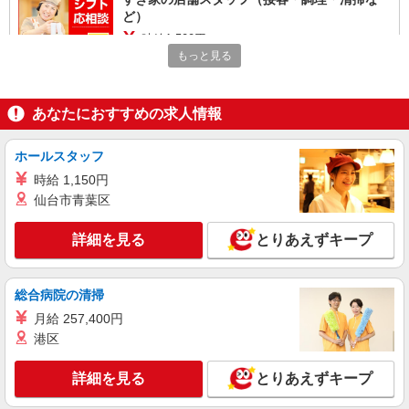
ど）
時給1,500円
もっと見る
埼玉県入間市野田1571-2
詳細を見る
キープ
あなたにおすすめの求人情報
正社員
ホールスタッフ
株式会社HITOWA フードサービスカンパニー
時給 1,150円
福祉施設での調理師【正社員】
仙台市青葉区
月給23万1,000円〜26万円 ※給与は経験や前職
給与に応じて決定します。 賞与年2回
詳細を見る
とりあえずキープ
アズハイム入間 （埼玉県入間市高倉2丁目4番
14号）
総合病院の清掃
詳細を見る
キープ
月給 257,400円
港区
正社員
株式会社HITOWA フードサービスカンパニー
詳細を見る
とりあえずキープ
福祉施設での調理師（チーフ候補）【正社員】
月給25万円〜28万円 ※給与は経験や前職給与