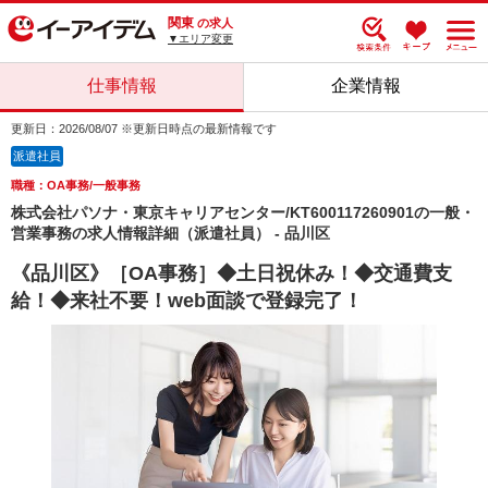
関東
の求人
▼エリア変更
仕事情報
企業情報
更新日：2026/08/07 ※更新日時点の最新情報です
派遣社員
職種：OA事務/一般事務
株式会社パソナ・東京キャリアセンター/KT600117260901の一般・
営業事務の求人情報詳細（派遣社員） - 品川区
《品川区》［OA事務］◆土日祝休み！◆交通費支
給！◆来社不要！web面談で登録完了！