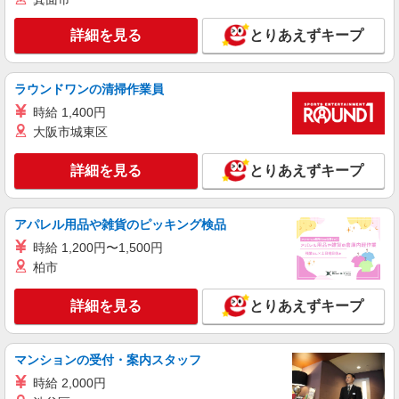
12月支給） ※前職の給与を考慮し、経験・能力に
東京都品川区大崎2-1-1 Think Park Tower （変
応じて決定します。 ※ラインを持たない管理職と
詳細を見る
とりあえずキープ
更の範囲）会社の定める事業所（在宅勤務を行う
しての採用を想定しています。 ※本ポジションは
場所を含む）
「管理監督者」に該当するため、時間外・休日労
詳細を見る
キープ
働に対する割増賃金の支給対象外となります。
ラウンドワンの清掃作業員
【給与更改】年1回(7月) 【賃金形態】月給制
時給 1,400円
アルバイト
パート
職業紹介
大阪市城東区
株式会社フルキャスト東京支社/EA0401G-10O
カンタン軽作業スタッフ（仕分け・シール貼り
詳細を見る
とりあえずキープ
など）
時給1600円〜1800円（22:00〜翌5:00の深夜手
当で時給UP） ※給与幅は経験・能力による
アパレル用品や雑貨のピッキング検品
東京都品川区
時給 1,200円〜1,500円
柏市
詳細を見る
キープ
詳細を見る
とりあえずキープ
アルバイト
パート
職業紹介
株式会社フルキャスト東京支社/EA0401G-10W
カンタン事務・データ入力スタッフ
マンションの受付・案内スタッフ
時給1600円〜1800円（22:00〜翌5:00の深夜手
時給 2,000円
当で時給UP） ※給与幅は経験・能力による