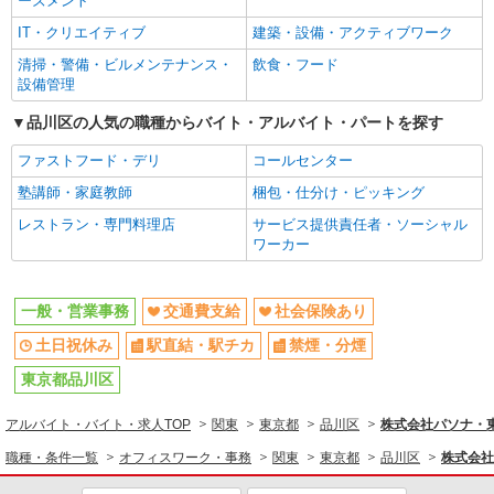
ーズメント
IT・クリエイティブ
建築・設備・アクティブワーク
清掃・警備・ビルメンテナンス・
飲食・フード
設備管理
品川区の人気の職種からバイト・アルバイト・パートを探す
ファストフード・デリ
コールセンター
塾講師・家庭教師
梱包・仕分け・ピッキング
レストラン・専門料理店
サービス提供責任者・ソーシャル
ワーカー
一般・営業事務
交通費支給
社会保険あり
土日祝休み
駅直結・駅チカ
禁煙・分煙
東京都品川区
アルバイト・バイト・求人TOP
関東
東京都
品川区
株式会社パソナ・東京
職種・条件一覧
オフィスワーク・事務
関東
東京都
品川区
株式会社