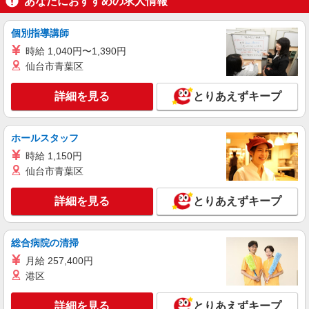
あなたにおすすめの求人情報
物流事務
時給1,580円＋交通費全額支給
個別指導講師
品川区 ★上記以外にも神奈川県内（川崎・横
時給 1,040円〜1,390円
浜・相模原など）に多数派遣先有
仙台市青葉区
詳細を見る
キープ
詳細を見る
とりあえずキープ
派遣社員
LAPI-Staff株式会社 本社/軽作業窓口
ホールスタッフ
一般事務
時給 1,150円
時給1,900円 研修期間2ヵ月／時給1,700円
仙台市青葉区
東京都品川区 ★上記以外にも神奈川県内（川
崎・横浜・相模原など）に多数派遣先有
詳細を見る
とりあえずキープ
詳細を見る
キープ
総合病院の清掃
月給 257,400円
正社員
株式会社リジョイスカンパニー（11921602）
港区
一般事務
詳細を見る
とりあえずキープ
月給22万7000円以上 ※研修期間2ヶ月間は給