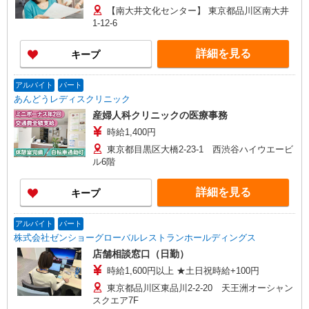
【南大井文化センター】 東京都品川区南大井
1-12-6
詳細を見る
キープ
アルバイト
パート
あんどうレディスクリニック
産婦人科クリニックの医療事務
時給1,400円
東京都目黒区大橋2-23-1 西渋谷ハイウエービ
ル6階
詳細を見る
キープ
アルバイト
パート
株式会社ゼンショーグローバルレストランホールディングス
店舗相談窓口（日勤）
時給1,600円以上 ★土日祝時給+100円
東京都品川区東品川2-2-20 天王洲オーシャン
スクエア7F