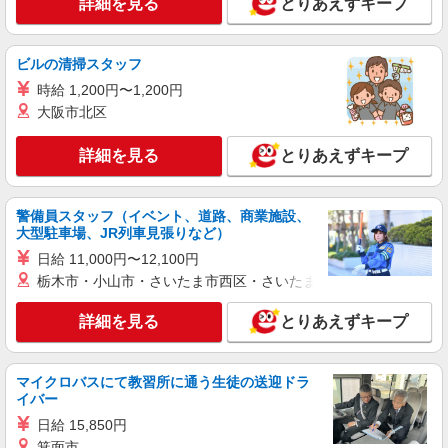
詳細を見る
とりあえずキープ
〜13,941,400円(業績賞与・残業代含む) （賞与 年
2回/6月、12月支給） ※前職の給与を考慮し、経
東京都品川区大崎2-1-1 Think Park Tower （変
験・能力に応じて決定します。 ※「管理監督者」
更の範囲）会社の定める事業所（在宅勤務を行う
に該当するため、時間外・休日労働に対する割増
ビルの清掃スタッフ
場所を含む）
賃金の支給対象外となります。 【給与更改】年1
時給 1,200円〜1,200円
詳細を見る
キープ
回(7月) 【賃金形態】月給制
大阪市北区
正社員
職業紹介
詳細を見る
とりあえずキープ
ニッセイ・ウェルス生命保険株式会社
生命保険会社の一般事務
月給361,500円〜730,700円(残業代別) 年収
警備員スタッフ（イベント、道路、商業施設、
6,000,000円 〜11,179,000円(残業手当、賞与込み)
大型駐車場、JR列車見張りなど）
（賞与 年2回/6月、12月支給） ※前職の給与を考
東京都品川区大崎2-1-1 Think Park Tower （変
日給 11,000円〜12,100円
慮し、経験・能力に応じて決定します。 ※非管理
更の範囲）会社の定める事業所
栃木市・小山市・さいたま市西区・さいたま市岩槻区・久喜市・
職あるいはラインを持たない管理職としての採用
を想定しています。 ※管理職採用の場合は「管理
詳細を見る
キープ
監督者」に該当するため、時間外・休日労働に対
詳細を見る
とりあえずキープ
する割増賃金の支給対象外となります。 【給与更
改】年1回(7月) 【賃金形態】月給制
正社員
職業紹介
ニッセイ・ウェルス生命保険株式会社
マイクロバスにて教習所に通う生徒の送迎ドラ
イバー
生命保険会社の事務職
日給 15,850円
月給597,900円〜701,899円(残業代別) 年収
9,000,000円 〜10,500,000円 （賞与 年2回/6月、
箕面市