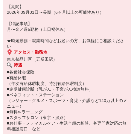
【期間】
2026年09月01日〜長期（6ヶ月以上の可能性あり）
【特記事項】
月〜金／週5勤務（土日祝休み）
★時短勤務・就業時間などお迷いの方、お気軽にご相談くださ
い
アクセス・勤務地
東京都品川区（五反田駅）
待遇
■各種社会保険
■有給休暇
（年次有給休暇制度、特別有給休暇制度）
■定期健康診断（乳がん・子宮がん検診無料）
■ベネフィット・ステーション
（レジャー・グルメ・スポーツ・育児・介護など140万以上のメ
ニュー）
■無料e-ラーニング
■スタッフサロン（東京・淡路）
■お仕事・メディカルケア・生活全般の相談、各専門家対応の無
料相談窓口 など