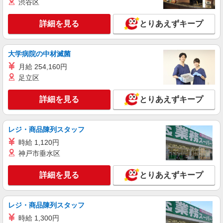
渋谷区
東京都品川区
詳細を見る
とりあえずキープ
詳細を見る
キープ
正社員
大学病院の中材滅菌
株式会社リジョイスカンパニー（103919）
月給 254,160円
大学病院の一般事務
足立区
月給223,000円以上 ※研修期間2ヶ月間は給与
95％支給
詳細を見る
とりあえずキープ
昭和医科大学病院（東京都品川区旗の台1丁目
5-8）
レジ・商品陳列スタッフ
詳細を見る
キープ
時給 1,120円
神戸市垂水区
アルバイト
パート
職業紹介
株式会社フルキャスト東京支社/EA0401G-10C
詳細を見る
とりあえずキープ
仕分け シール貼り 倉庫内軽作業 オフィスワー
ク イベントスタッフ等
時給1600円〜1800円（22:00〜翌5:00の深夜手
レジ・商品陳列スタッフ
当で時給UP） ※給与幅は経験・能力による
時給 1,300円