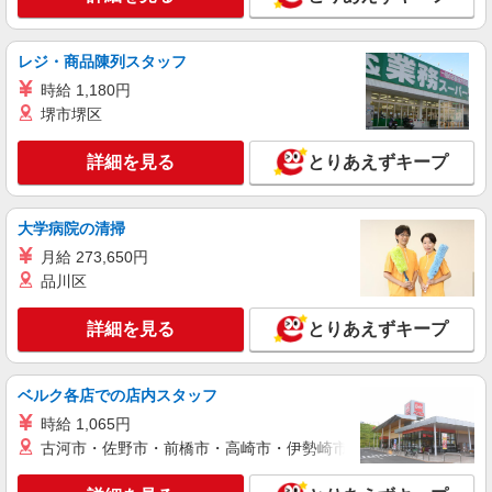
与95％支給
NTT東日本関東病院（東京都品川区東五反田5
レジ・商品陳列スタッフ
丁目9-22）
時給 1,180円
堺市堺区
詳細を見る
キープ
詳細を見る
とりあえずキープ
正社員
職業紹介
ニッセイ・ウェルス生命保険株式会社
生命保険会社の一般事務
大学病院の清掃
月給274,000円〜549,100円(残業代別) 年収
月給 273,650円
4,100,000円 〜8,400,000円(賞与・残業代含む)
（賞与 年2回/6月、12月支給） ※前職の給与を考
品川区
東京都品川区大崎2-1-1 Think Park Tower 23
慮し、経験・能力に応じて決定します。 ※非管理
階 （変更の範囲）会社の定める事業所（在宅勤務
職としての採用を想定しています。
を行う場所を含む）
詳細を見る
とりあえずキープ
詳細を見る
キープ
ベルク各店での店内スタッフ
正社員
職業紹介
時給 1,065円
ニッセイ・ウェルス生命保険株式会社
古河市・佐野市・前橋市・高崎市・伊勢崎市・太田市・館林市・
生命保険会社の事務職
月給626,800円〜867,000円 年収 9,590,100円