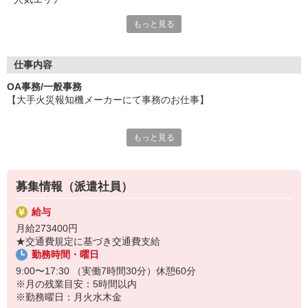
もっと見る
一般事務・営業事務など、人気のオフィスワークが豊富！
もちろん他にも、受付・秘書・データ入力・
テレマーケティングや、販売・営業など
人と関わるお仕事も多数ございます。
仕事内容
万全のサポート体制・充実の福利厚生も整えています。
OA事務/一般事務
ぜひ、前向きな気持ちで飛び込んで来てください！
【大手火災報知機メーカーにて事務のお仕事】
＼来社不要！スタッフ登録は、WEB面談でスマートに／
＜おすすめポイント＞
スマホ・タブレット・PCを使い、ご自宅など、
もっと見る
＊MOS資格を活かせるお仕事
好きな場所での面談が可能です。
＊月〜金勤務で予定が立てやすい
★面談の方が安心できる方は、ぜひご来社ください！
＊事務スキルを伸ばしたい方におすすめ
募集情報（派遣社員）
＜お仕事内容＞
◆HITでの集計業務
給与
◆PowerPoint資料の作成
月給273400円
◆その他サポート業務
★交通費規定に基づき交通費支給
勤務時間・曜日
（お仕事番号：600117260901）
9:00〜17:30 （実働7時間30分）休憩60分
※月の残業目安：5時間以内
※勤務曜日：月火水木金