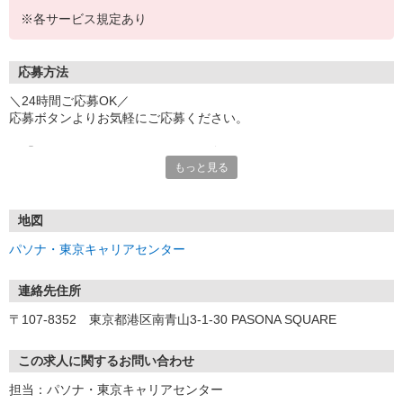
※各サービス規定あり
応募方法
＼24時間ご応募OK／
応募ボタンよりお気軽にご応募ください。
※「@pasona.co.jp」のドメイン解除をお願いいたします。
もっと見る
※メールが届かない場合、迷惑メールフォルダもご確認ください。
【お仕事開始までの流れ】
▼イーアイデムから応募
地図
▼ご案内可能な方に弊社からマイページ作成（プロフィール入力）
パソナ・東京キャリアセンター
のご連絡
▼面談 ※WEB、来社を選択可能です
▼お仕事紹介
連絡先住所
▼お仕事開始
〒107-8352 東京都港区南青山3-1-30 PASONA SQUARE
この求人に関するお問い合わせ
担当：パソナ・東京キャリアセンター