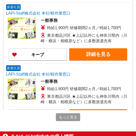
派遣社員
LAPI-Staff株式会社 本社/軽作業窓口
一般事務
時給1,900円 研修期間2ヵ月／時給1,700円
東京都品川区 ★上記以外にも神奈川県内（川
崎・横浜・相模原など）に多数派遣先有
詳細を見る
キープ
派遣社員
LAPI-Staff株式会社 本社/軽作業窓口
一般事務
時給1,900円 研修期間2ヵ月／時給1,700円
東京都品川区 ★上記以外にも神奈川県内（川
崎・横浜・相模原など）に多数派遣先有
詳細を見る
キープ
もっと見る
派遣社員
LAPI-Staff株式会社 本社/軽作業窓口