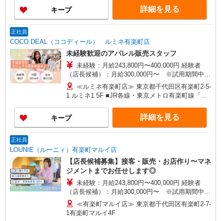
3万円まで交通費支給 ※試用期間（2〜3ヶ月）も
詳細を見る
キープ
同条件 【手当】固定残業手当／資格手当／店舗職
制手当／住宅手当（実家外かつ賃貸の場合のみ別
途支給）※試用期間明けから支給／特別手当 ※手
正社員
当の種類はエリアにより異なります。詳細は面接
COCO DEAL（ココディール） ルミネ有楽町店
時にお尋ねください。 ＼入社３大特典キャンペー
未経験歓迎のアパレル販売スタッフ
ン実施中！／※詳細は備考欄にて
未経験：月給243,800円〜400,000円 経験者
（店長候補）：月給300,000円〜 ※試用期間中は
270,000円〜 ★固定残業手当：30,800円（月給に
≪ルミネ有楽町店≫ 東京都千代田区有楽町2-5-
含む） ※経験・能力考慮 ※固定残業時間は1ヶ月
1 ルミネ1 5F ■JR各線・東京メトロ有楽町線「有
あたり20時間、超過時は追加で残業手当支給 ※月
楽町駅」より徒歩2分
3万円まで交通費支給 ※試用期間（2〜3ヶ月）も
詳細を見る
キープ
同条件 【手当】固定残業手当／資格手当／店舗職
制手当／住宅手当（実家外かつ賃貸の場合のみ別
途支給）※試用期間明けから支給／特別手当 ※手
正社員
当の種類はエリアにより異なります。詳細は面接
LOUNIE（ルーニィ）有楽町マルイ店
時にお尋ねください。
【店長候補募集】接客・販売・お店作り〜マネ
ジメントまでお任せします◎
未経験：月給243,800円〜400,000円 経験者
（店長候補）：月給300,000円〜 ※試用期間中は
270,000円〜 ★固定残業手当：30,800円（月給に
≪有楽町マルイ店≫ 東京都千代田区有楽町2-7-
含む） ※経験・能力考慮 ※固定残業時間は1ヶ月
1有楽町マルイ4F
あたり20時間、超過時は追加で残業手当支給 ※月