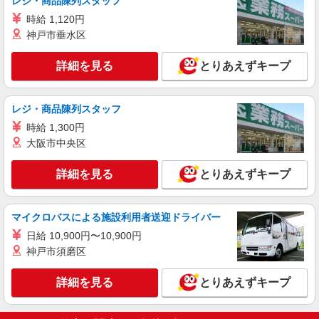
レジ・商品陳列スタッフ
す。
詳細を見る
キープ
時給 1,120円
神戸市垂水区
派遣社員
株式会社パソナ・東京キャリアセンター/KT6001168635
詳細を見る
とりあえずキープ
販売スタッフ（ブランド・アパレル）/接客・
ショールーム・カウンター/総合・フロアー受
付
レジ・商品陳列スタッフ
時給1550円 月収例：248000円 ★交通費規定に
基づき交通費支給
時給 1,300円
東京都千代田区（日比谷駅）
大阪市中央区
詳細を見る
詳細を見る
とりあえずキープ
キープ
マイクロバスによる施設利用者送迎ドライバー
日給 10,900円〜10,900円
神戸市須磨区
詳細を見る
とりあえずキープ