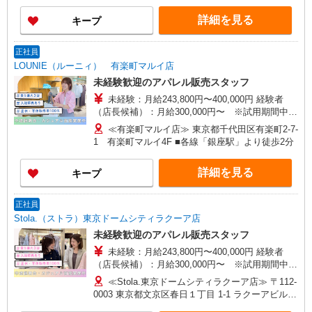
3万円まで交通費支給 ※試用期間（2〜3ヶ月）も
詳細を見る
キープ
同条件 【手当】固定残業手当／資格手当／店舗職
制手当／住宅手当（実家外かつ賃貸の場合のみ別
途支給）※試用期間明けから支給／特別手当 ※手
正社員
当の種類はエリアにより異なります。詳細は面接
LOUNIE（ルーニィ） 有楽町マルイ店
時にお尋ねください。
未経験歓迎のアパレル販売スタッフ
未経験：月給243,800円〜400,000円 経験者
（店長候補）：月給300,000円〜 ※試用期間中は
270,000円〜 ★固定残業手当：30,800円（月給に
≪有楽町マルイ店≫ 東京都千代田区有楽町2-7-
含む） ※経験・能力考慮 ※固定残業時間は1ヶ月
1 有楽町マルイ4F ■各線「銀座駅」より徒歩2分
あたり20時間、超過時は追加で残業手当支給 ※月
3万円まで交通費支給 ※試用期間（2〜3ヶ月）も
詳細を見る
キープ
同条件 【手当】固定残業手当／資格手当／店舗職
制手当／住宅手当（実家外かつ賃貸の場合のみ別
途支給）※試用期間明けから支給／特別手当 ※手
正社員
当の種類はエリアにより異なります。詳細は面接
Stola.（ストラ）東京ドームシティラクーア店
時にお尋ねください。 ＼入社３大特典キャンペー
未経験歓迎のアパレル販売スタッフ
ン実施中！／※詳細は備考欄にて
未経験：月給243,800円〜400,000円 経験者
（店長候補）：月給300,000円〜 ※試用期間中は
270,000円〜 ★固定残業手当：30,800円（月給に
≪Stola.東京ドームシティラクーア店≫ 〒112-
含む） ※経験・能力考慮 ※固定残業時間は1ヶ月
0003 東京都文京区春日１丁目 1-1 ラクーアビル3
あたり20時間、超過時は追加で残業手当支給 ※月
階