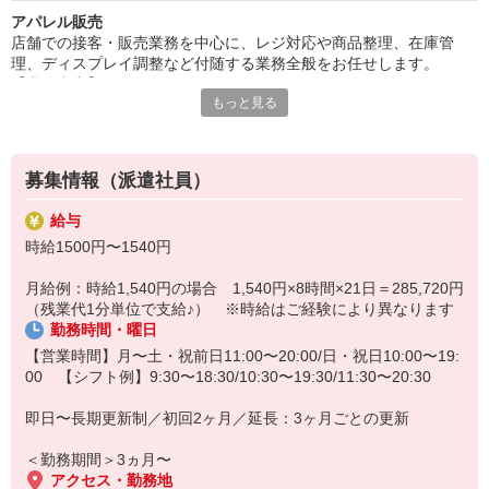
アパレル販売
店舗での接客・販売業務を中心に、レジ対応や商品整理、在庫管
理、ディスプレイ調整など付随する業務全般をお任せします。
【業務内容】
もっと見る
・開店準備（清掃・商品整理）
・接客・販売
・商品整理や在庫確認
・入荷時の検品・品出し対応
募集情報（派遣社員）
・閉店前の売場整理・レジ締め 等
ご来店されたお客様のニーズを伺いながら、商品の特徴や履き心地
給与
をご提案する接客スタイルです。
時給1500円〜1540円
環境配慮型の素材や機能性など、ブランドならではの魅力をお伝え
しながら、接客スキルをしっかり活かせます。
月給例：時給1,540円の場合 1,540円×8時間×21日＝285,720円
また、海外からのお客様も来店されるため、英語や中国語を使用し
（残業代1分単位で支給♪） ※時給はご経験により異なります
た接客対応をお願いする場合もありますが、
勤務時間・曜日
フォロー体制がしっかり整っていますので、安心してお仕事をスタ
ートできます。
【営業時間】月〜土・祝前日11:00〜20:00/日・祝日10:00〜19:
00 【シフト例】9:30〜18:30/10:30〜19:30/11:30〜20:30
即日〜長期更新制／初回2ヶ月／延長：3ヶ月ごとの更新
＜勤務期間＞3ヵ月〜
アクセス・勤務地