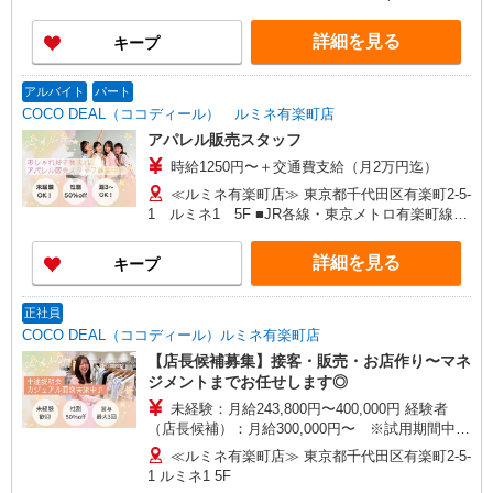
天王寺MIO店／阪神梅田本店／京都ポルタ店／阪
中央口(約2分) ■有楽町(東京メトロ有楽町線)中央
急西宮ガーデンズ店 ルクアイーレ大阪店／岡山一
口(約2分) ■有楽町(ＪＲ京浜東北線)中央口(約2分)
詳細を見る
キープ
番街店／ミナモア広島店／博多阪急店／天神ソラ
リアプラザ店 ▽他、詳しくは備考をご参照くださ
い。
アルバイト
パート
COCO DEAL（ココディール） ルミネ有楽町店
アパレル販売スタッフ
時給1250円〜＋交通費支給（月2万円迄）
≪ルミネ有楽町店≫ 東京都千代田区有楽町2-5-
1 ルミネ1 5F ■JR各線・東京メトロ有楽町線
「有楽町駅」より徒歩2分
詳細を見る
キープ
正社員
COCO DEAL（ココディール）ルミネ有楽町店
【店長候補募集】接客・販売・お店作り〜マネ
ジメントまでお任せします◎
未経験：月給243,800円〜400,000円 経験者
（店長候補）：月給300,000円〜 ※試用期間中は
270,000円〜 ★固定残業手当：30,800円（月給に
≪ルミネ有楽町店≫ 東京都千代田区有楽町2-5-
含む） ※経験・能力考慮 ※固定残業時間は1ヶ月
1 ルミネ1 5F
あたり20時間、超過時は追加で残業手当支給 ※月