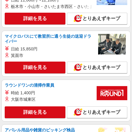
日給 11,000円〜12,100円
時給1500円〜1550円
栃木市・小山市・さいたま市西区・さいたま市岩槻区・久喜市・
東京都千代田区丸の内2丁目4－1 丸の内ビル
ディング 2階
詳細を見る
とりあえずキープ
詳細を見る
キープ
マイクロバスにて教習所に通う生徒の送迎ドラ
イバー
派遣社員
株式会社シーエーセールススタッフ/tkRD40710a
日給 15,850円
アパレル販売
箕面市
時給1500円〜1600円 【月給例】時給1,500円
詳細を見る
の場合 1,500円×7時間45分×21日＝244,000円
とりあえずキープ
※時給はご経験により異なります
〒100-0005 東京都千代田区丸の内1丁目4－1
丸の内永楽ビルディング 1F
ラウンドワンの清掃作業員
詳細を見る
時給 1,400円
キープ
大阪市城東区
派遣社員
詳細を見る
とりあえずキープ
株式会社シーエーセールススタッフ/tkGS35579i
アパレル販売
時給1600円〜1650円
アパレル用品や雑貨のピッキング検品