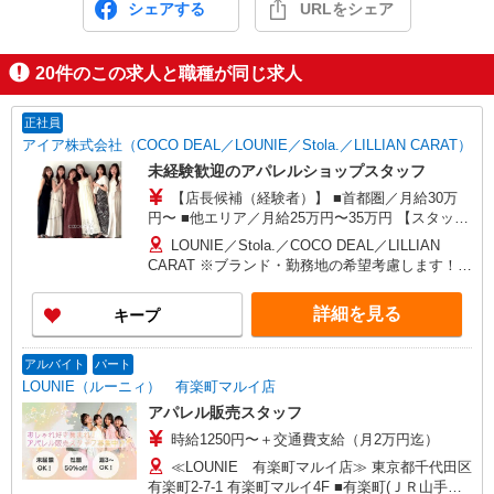
シェアする
URLをシェア
20
件のこの求人と職種が同じ求人
正社員
アイア株式会社（COCO DEAL／LOUNIE／Stola.／LILLIAN CARAT）
未経験歓迎のアパレルショップスタッフ
【店長候補（経験者）】 ■首都圏／月給30万
円〜 ■他エリア／月給25万円〜35万円 【スタッ
フ】 ■首都圏／月給24万3,800円〜40万円 ■大阪／
LOUNIE／Stola.／COCO DEAL／LILLIAN
月給23万3,500円〜35万円 ■京都、兵庫、愛知、岐
CARAT ※ブランド・勤務地の希望考慮します！※
阜、福岡／月給22万7,800円〜35万円 ■他エリア／
転勤なし 更に東京、神奈川、千葉、埼玉、北海
月給22万2,100円〜35万円 固定残業手当含む（1ヶ
道、宮城（仙台）、愛知、大阪、兵庫、京都、和
詳細を見る
キープ
月あたり20時間）※超過時は追加支給 首都圏エリ
歌山、岡山、広島、愛媛、福岡、長崎、宮崎、熊
ア：30,800円 大阪：29,500円 京都、兵庫、愛知、
本などの各店舗で募集しています。 【COCO
岐阜、福岡：28,800円 他：28,100円 ※経験・能力
DEAL】 札幌PARCO店 ルミネ新宿LUMINE2店／
アルバイト
パート
考慮 ※試用期間3ヶ月も同条件（首都圏：店長候
ルミネ池袋店／ルミネ横浜／ルミネ大宮店／ルミ
LOUNIE（ルーニィ） 有楽町マルイ店
補は月給27万円〜）
ネ有楽町店 ルミネ立川店／ルミネ町田店／池袋
アパレル販売スタッフ
PARCO店／東京スカイツリータウン・ソラマチ店
時給1250円〜＋交通費支給（月2万円迄）
イクスピアリ店／イオンレイクタウン店／ジョイ
ナス店／テラスモール湘南店 タカシマヤ ゲートタ
≪LOUNIE 有楽町マルイ店≫ 東京都千代田区
ワーモール店／イオン大高SC店 なんばCITY店／
有楽町2-7-1 有楽町マルイ4F ■有楽町(ＪＲ山手線)