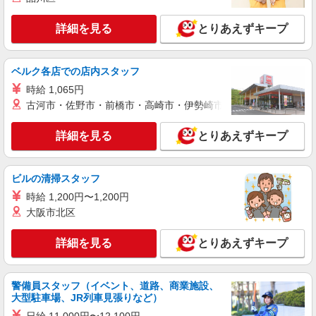
派遣社員
株式会社シーエーセールススタッフ/tkGS32350b
詳細を見る
とりあえずキープ
アパレル販売
時給1500円〜1550円
丸の内ビルディング
ベルク各店での店内スタッフ
時給 1,065円
詳細を見る
キープ
古河市・佐野市・前橋市・高崎市・伊勢崎市・太田市・館林市・
派遣社員
詳細を見る
とりあえずキープ
株式会社シーエーセールススタッフ/tkYH34064a
アパレル販売
ビルの清掃スタッフ
時給1550円〜1650円 ■月給例【24万円〜27万
円】 ■22日間勤務の場合＝264,000円（内訳：時
時給 1,200円〜1,200円
給1600円×実働7時間30分×22日） ＋残業代
ルミネ有楽町
大阪市北区
（1.25倍：1分単位で支給） ※時給は経験により
変動します。
詳細を見る
詳細を見る
キープ
とりあえずキープ
派遣社員
警備員スタッフ（イベント、道路、商業施設、
株式会社シーエーセールススタッフ/tkOR38546a
大型駐車場、JR列車見張りなど）
アパレル販売