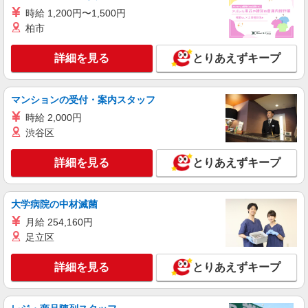
ルミネ有楽町
時給 1,200円〜1,500円
柏市
詳細を見る
キープ
詳細を見る
とりあえずキープ
派遣社員
株式会社シーエーセールススタッフ/tkRD39374z
アパレル販売
マンションの受付・案内スタッフ
時給1550円〜1600円 月収例：時給1,550円の
時給 2,000円
場合【25万円〜】 1,550円×7.75H勤務×21日＝
渋谷区
252,000円＋残業代1分単位・交通費支給◎（時給
〒101-0052 東京都千代田区神田小川町3丁目6
は経験により異なります）
大栄堂ビル 3F
詳細を見る
とりあえずキープ
詳細を見る
キープ
大学病院の中材滅菌
派遣社員
月給 254,160円
株式会社シーエーセールススタッフ/tkYH39229a
足立区
アパレル販売
時給1500円〜1550円 月収例【24万円〜27万
詳細を見る
とりあえずキープ
円】 22日間勤務の場合＝264,000円（内訳：時給
1500円×実働8時間×22日） ＋残業代（1.25倍：1
新丸の内ビルディング
分単位で支給） ※時給は経験により変動しま