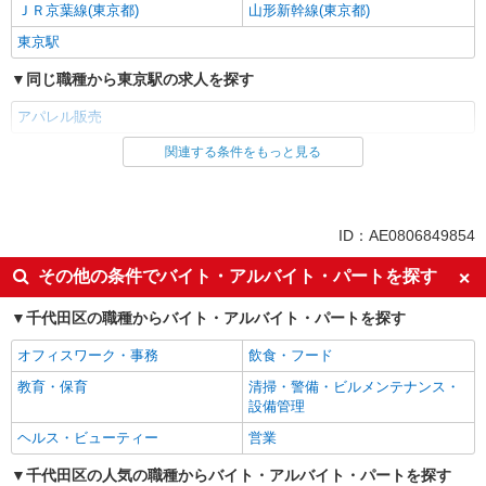
ＪＲ京葉線(東京都)
山形新幹線(東京都)
東京駅
同じ職種から東京駅の求人を探す
アパレル販売
関連する条件をもっと見る
同じ雇用形態から東京駅の求人を探す
派遣社員
同じ特徴から東京駅の求人を探す
ID：AE0806849854
未経験歓迎
英語が活かせる
その他の条件でバイト・アルバイト・パートを探す
高収入・高額
週払い
千代田区の職種からバイト・アルバイト・パートを探す
交通費支給
オフィスワーク・事務
飲食・フード
同じ職種から求人を探す
教育・保育
清掃・警備・ビルメンテナンス・
ファッション・アパレル
設備管理
アパレル販売
ヘルス・ビューティー
営業
同じ特徴から求人を探す
千代田区の人気の職種からバイト・アルバイト・パートを探す