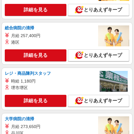
詳細を見る
キープ
詳細を見る
とりあえずキープ
契約社員
婦人服 丸井有楽町店
総合病院の清掃
婦人服の販売スタッフ
月給 257,400円
日給9,500円〜 （経験により考慮）
港区
丸井有楽町店 （東京都千代田区有楽町2-7-1）
詳細を見る
とりあえずキープ
詳細を見る
キープ
レジ・商品陳列スタッフ
アルバイト
パート
ABCマート
時給 1,180円
堺市堺区
スニーカー販売スタッフ
［アルバイト・パート］時給1,250円以上(高校
詳細を見る
生：時給1,226円以上) ※昇給あり
とりあえずキープ
アトレ秋葉原1： 東京都千代田区外神田1-17-6
大学病院の清掃
詳細を見る
キープ
月給 273,650円
品川区