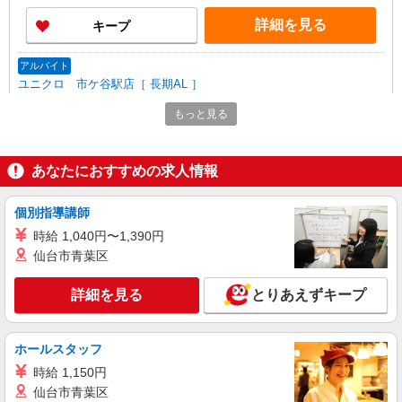
3万円まで交通費支給 ※試用期間（2〜3ヶ月）も
詳細を見る
キープ
同条件 【手当】固定残業手当／資格手当／店舗職
制手当／住宅手当（実家外かつ賃貸の場合のみ別
途支給）※試用期間明けから支給／特別手当 ※手
アルバイト
当の種類はエリアにより異なります。詳細は面接
ユニクロ 市ケ谷駅店［ 長期AL ］
時にお尋ねください。
カジュアル衣料販売スタッフ 長期アルバイ
もっと見る
ト
時給1,230円〜1,620円
ユニクロ 市ケ谷駅店 （東京都千代田区五番
あなたにおすすめの求人情報
町1番地 JR市ヶ谷駅構内1F）
個別指導講師
詳細を見る
キープ
時給 1,040円〜1,390円
仙台市青葉区
契約社員
REGAL SHOES ヨドバシAkiba店
詳細を見る
とりあえずキープ
REGALの革靴の販売・接客スタッフ
月給214,500円〜215,500円 ※経験・能力に
よる ※試用期間（3〜6ヶ月※勤務内容による）は
ホールスタッフ
時給1,250円
東京都千代田区神田花岡町1-1 ヨドバシ
時給 1,150円
Akiba7Ｆ
仙台市青葉区