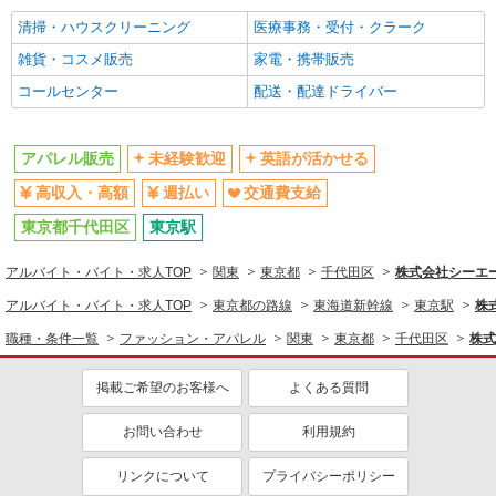
未経験歓迎
清掃・ハウスクリーニング
英語が活かせる
医療事務・受付・クラーク
交通費支給
雑貨・コスメ販売
家電・携帯販売
コールセンター
配送・配達ドライバー
アパレル販売
未経験歓迎
英語が活かせる
高収入・高額
週払い
交通費支給
東京都千代田区
東京駅
アルバイト・バイト・求人TOP
関東
東京都
千代田区
株式会社シーエー
アルバイト・バイト・求人TOP
東京都の路線
東海道新幹線
東京駅
株
職種・条件一覧
ファッション・アパレル
関東
東京都
千代田区
株式
掲載ご希望のお客様へ
よくある質問
お問い合わせ
利用規約
リンクについて
プライバシーポリシー