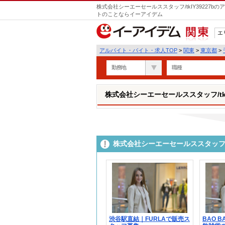
株式会社シーエーセールススタッフ/tkIY39227
トのことならイーアイデム
エ
関東
アルバイト・バイト・求人TOP
>
関東
>
東京都
>
勤務地
職種
株式会社シーエーセールススタッフ/tkIY
株式会社シーエーセールススタッフ/t
渋谷駅直結｜FURLAで販売ス
BAO 