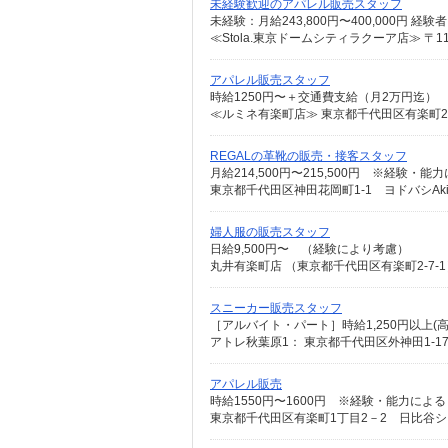
未経験歓迎のアパレル販売スタッフ
≪Stola.東京ドームシティラクーア店≫ 〒11
アパレル販売スタッフ
時給1250円〜＋交通費支給（月2万円迄）
≪ルミネ有楽町店≫ 東京都千代田区有楽町2-
REGALの革靴の販売・接客スタッフ
月給214,500円〜215,500円 ※経験・
東京都千代田区神田花岡町1-1 ヨドバシAki
婦人服の販売スタッフ
日給9,500円〜 （経験により考慮）
丸井有楽町店 （東京都千代田区有楽町2-7-1
スニーカー販売スタッフ
［アルバイト・パート］時給1,250円以上(高
アトレ秋葉原1： 東京都千代田区外神田1-17
アパレル販売
東京都千代田区有楽町1丁目2－2 日比谷シ