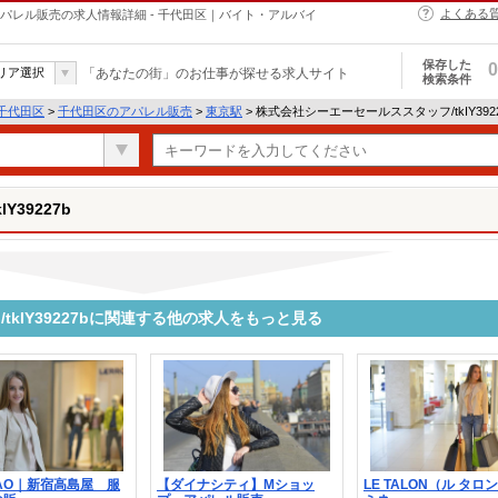
よくある
bのアパレル販売の求人情報詳細 - 千代田区｜バイト・アルバイ
保存した
0
リア選択
「あなたの街」のお仕事が探せる求人サイト
検索条件
千代田区
>
千代田区のアパレル販売
>
東京駅
> 株式会社シーエーセールススタッフ/tkIY39
39227b
kIY39227bに関連する他の求人をもっと見る
BAO｜新宿高島屋 服
【ダイナシティ】Mショッ
LE TALON（ル タ