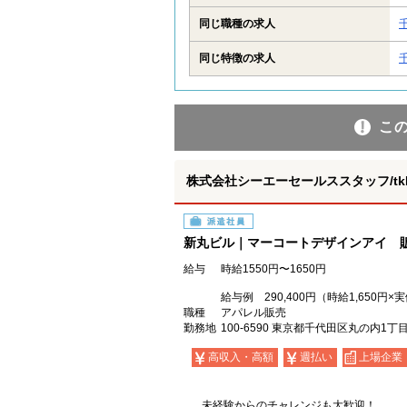
同じ職種の求人
同じ特徴の求人
こ
株式会社シーエーセールススタッフ/tkIY
派遣社員
新丸ビル｜マーコートデザインアイ 
給与
時給1550円〜1650円
給与例 290,400円（時給1,65
職種
アパレル販売
勤務地
100-6590 東京都千代田区丸の内1丁
高収入・高額
週払い
上場企業
未経験からのチャレンジも大歓迎！