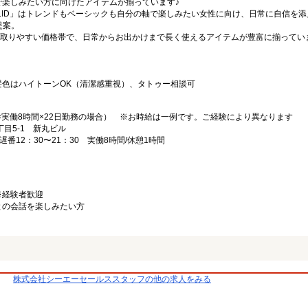
で楽しみたい方に向けたアイテムが揃っています♪
SOLID」はトレンドもベーシックも自分の軸で楽しみたい女性に向け、日常に自信を
提案。
台の手に取りやすい価格帯で、日常からお出かけまで長く使えるアイテムが豊富に揃ってい
髪色はハイトーンOK（清潔感重視）、タトゥー相談可
50円×実働8時間×22日勤務の場合） ※お時給は一例です。ご経験により異なります
1丁目5-1 新丸ビル
遅番12：30〜21：30 実働8時間/休憩1時間
※経験者歓迎
との会話を楽しみたい方
株式会社シーエーセールススタッフの他の求人をみる