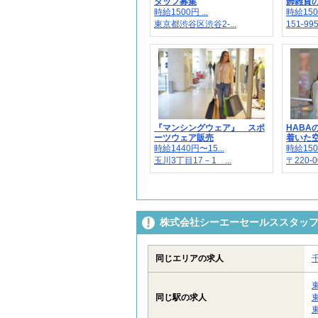
タッフ募集
飾雑貨の販
時給1500円 ...
時給150
東京都渋谷区渋谷2-...
151-99
『マンシングウェア』 スポ
HABA
ーツウェア販売
着いた空間
時給1440円〜15...
時給1500
玉川3丁目17－1 ...
〒220-00
株式会社シーエーセールススタッフ/t
同じエリアの求人
同じ駅の求人