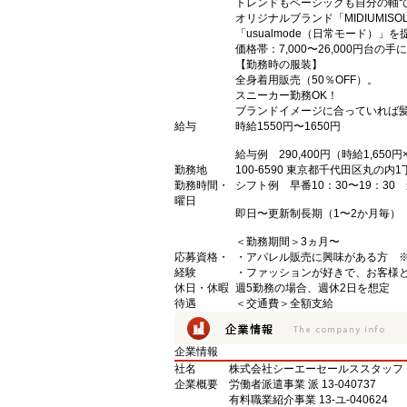
トレンドもベーシックも自分の軸
オリジナルブランド「MIDIUMI
「usualmode（日常モード）」を
価格帯：7,000〜26,000円
【勤務時の服装】
全身着用販売（50％OFF）。
スニーカー勤務OK！
ブランドイメージに合っていれば
給与
時給1550円〜1650円
給与例 290,400円（時給1,6
勤務地
100-6590 東京都千代田区丸の内
勤務時間・
シフト例 早番10：30〜19：30 
曜日
即日〜更新制長期（1〜2か月毎）
＜勤務期間＞3ヵ月〜
応募資格・
・アパレル販売に興味がある方 
経験
・ファッションが好きで、お客様
休日・休暇
週5勤務の場合、週休2日を想定
待遇
＜交通費＞全額支給
企業情報
社名
株式会社シーエーセールススタッフ
企業概要
労働者派遣事業 派 13-040737
有料職業紹介事業 13-ユ-040624