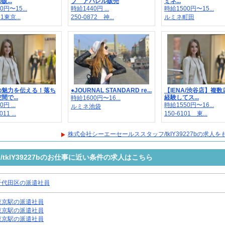
...
プ アパレル販売
ミネ...
0円〜15...
時給1440円 ...
時給1500円〜15...
51東京...
250-0872 神...
ルミネ町田
の魅力を伝える！落ち
●JOURNAL STANDARD re...
【IENA/渋谷店】複
で...
経験してス...
時給1600円〜16...
円 ...
時給1550円〜16...
ルミネ池袋
11 ...
150-6101 東...
株式会社シーエーセールススタッフ/tkIY39227bの求人
kIY39227bのお仕事に近い条件の求人はこちら
千代田区の派遣社員
東京駅の派遣社員
東京駅の派遣社員
東京駅の派遣社員