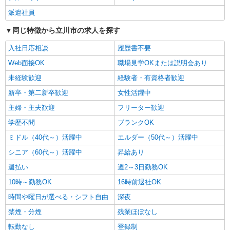
東京都立川市 ※最寄り駅：立川
派遣社員
詳細を見る
キープ
同じ特徴から立川市の求人を探す
入社日応相談
履歴書不要
派遣社員
株式会社kotrio /●TC-H-1894276
Web面接OK
職場見学OKまたは説明会あり
立川駅★2000円〜の高時給！デイで看護！16
未経験歓迎
経験者・有資格者歓迎
時退勤OKで安心
新卒・第二新卒歓迎
女性活躍中
時給2000〜2500円＜日払い有/経験者優遇/交通
費全支給(ガソリン代含む)＞
主婦・主夫歓迎
フリーター歓迎
立川市
学歴不問
ブランクOK
ミドル（40代～）活躍中
エルダー（50代～）活躍中
詳細を見る
キープ
シニア（60代～）活躍中
昇給あり
職業紹介
週払い
週2～3日勤務OK
株式会社kotrio /●SW-S-2078359
10時～勤務OK
16時前退社OK
16時帰宅もOK≪武蔵砂川駅≫病院で補助だけ
のまったり作業♪
時間や曜日が選べる・シフト自由
深夜
【正社員】月給240,000〜400,000円 ・基本
禁煙・分煙
残業ほぼなし
給：200,000円〜220,000円 ・資格手当：10,000〜
30,000円 ・役職手当：10,000〜70,000円 ・処遇改
転勤なし
登録制
立川市