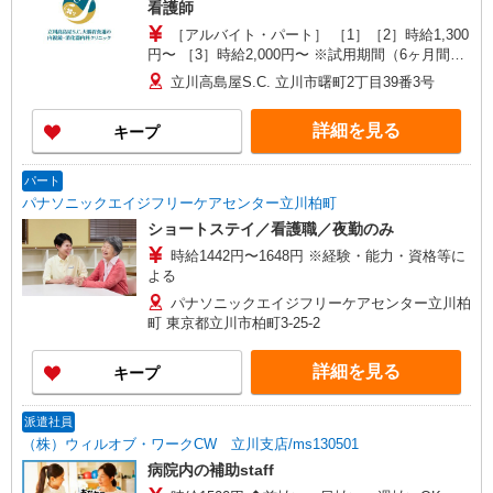
看護師
［アルバイト・パート］ ［1］［2］時給1,300
円〜 ［3］時給2,000円〜 ※試用期間（6ヶ月間）
※経験・能力により優遇します。
立川高島屋S.C. 立川市曙町2丁目39番3号
詳細を見る
キープ
パート
パナソニックエイジフリーケアセンター立川柏町
ショートステイ／看護職／夜勤のみ
時給1442円〜1648円 ※経験・能力・資格等に
よる
パナソニックエイジフリーケアセンター立川柏
町 東京都立川市柏町3-25-2
詳細を見る
キープ
派遣社員
（株）ウィルオブ・ワークCW 立川支店/ms130501
病院内の補助staff