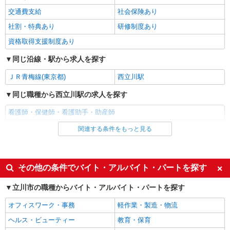
善手当：20,000〜60,000円（勤続年数、保有資格
交通費支給
社会保険あり
により変動） ・固定残業手当：20,000円（10時
詳細を見る
キープ
間） ※固定残業時間を超過する場合には超過勤務
社割・特典あり
研修制度あり
手当として別途支給 ・夜勤手当：10,000円/1回
資格取得支援制度あり
（上記給与とは別に支給） 下記資格をお持ちの方
職業紹介
歓迎 ・認知症介護基礎研修 ・初任者研修 ・実務
株式会社kotrio /●SW-S-2022817
同じ沿線・駅から求人を探す
者研修 ・介護福祉士 など
立川駅＊病院の看護助手│シフト相談OK！経
ＪＲ青梅線(東京都)
西立川駅
験不問・資格不問◎
時給1550円〜2312円 ＜交通費全支給(ガソリ
同じ職種から西立川駅の求人を探す
ン代含む)＞
看護師・保健師・看護助手・助産師
立川市｜最寄：立川
関連する条件をもっと見る
同じ雇用形態から西立川駅の求人を探す
詳細を見る
キープ
アルバイト
パート
職業紹介
派遣社員
その他の条件でバイト・アルバイト・パートを探す
株式会社kotrio /●SW-S-2080044
同じ特徴から西立川駅の求人を探す
高松駅＊病院の看護助手│残業ほぼなし！経験
立川市の職種からバイト・アルバイト・パートを探す
不問・資格不問◎
入社日応相談
履歴書不要
【正社員】月給240,000〜400,000円 ・基本
オフィスワーク・事務
軽作業・製造・物流
給：200,000円〜220,000円 ・資格手当：10,000〜
Web面接OK
職場見学OKまたは説明会あり
ヘルス・ビューティー
教育・保育
30,000円 ・役職手当：10,000〜70,000円 ・処遇改
立川市 同エリア内で他も紹介可
未経験歓迎
経験者・有資格者歓迎