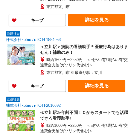
30,000円 ・役職手当：10,000〜70,000円 ・処遇改
東京都立川市
善手当：20,000〜60,000円（勤続年数、保有資格
により変動） ・固定残業手当：20,000円（10時
詳細を見る
キープ
間） ※固定残業時間を超過する場合には超過勤務
手当として別途支給 ・夜勤手当：10,000円/1回
（上記給与とは別に支給） 下記資格をお持ちの方
派遣社員
歓迎 ・認知症介護基礎研修 ・初任者研修 ・実務
株式会社kotrio /●TC-H-1884953
者研修 ・介護福祉士 など
＜立川駅＞病院の看護助手＊医療行為はありま
せん！補助のみ！
時給1600円〜2250円 ＜日払い有/週払い有/交
通費全支給(ガソリン代含む)＞
東京都立川市 ※最寄り駅：立川
詳細を見る
キープ
派遣社員
株式会社kotrio /●TC-H-2010692
≪立川駅≫年齢不問！０からスタートでも活躍
できる看護助手♪
時給1600円〜2250円 ＜日払い有/週払い有/交
通費全支給(ガソリン代含む)＞