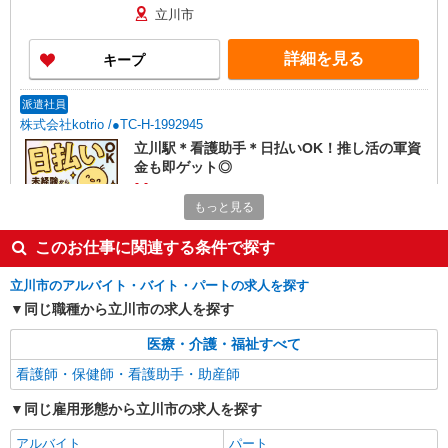
立川市
詳細を見る
キープ
派遣社員
株式会社kotrio /●TC-H-1992945
立川駅＊看護助手＊日払いOK！推し活の軍資
金も即ゲット◎
時給1600円〜2250円 ＜日払い有/週払い有/交
もっと見る
通費全支給(ガソリン代含む)＞
立川市
このお仕事に関連する条件で探す
詳細を見る
キープ
立川市のアルバイト・バイト・パートの求人を探す
同じ職種から立川市の求人を探す
派遣社員
医療・介護・福祉すべて
株式会社kotrio /●TC-H-1908438
≪立川駅／看護助手≫子育て世代活躍中！働き
看護師・保健師・看護助手・助産師
やすい環境♪
同じ雇用形態から立川市の求人を探す
時給1600円〜2250円 ＜日払い有/週払い有/交
通費全支給(ガソリン代含む)＞
アルバイト
パート