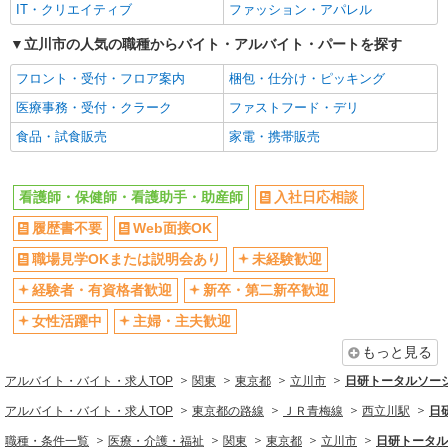
善手当：20,000〜60,000円（勤続年数、保有資格
IT・クリエイティブ
ファッション・アパレル
により変動） ・固定残業手当：20,000円（10時
新卒・第二新卒歓迎
女性活躍中
詳細を見る
キープ
間） ※固定残業時間を超過する場合には超過勤務
立川市の人気の職種からバイト・アルバイト・パートを探す
主婦・主夫歓迎
フリーター歓迎
手当として別途支給 ・夜勤手当：10,000円/1回
（上記給与とは別に支給） 下記資格をお持ちの方
フロント・受付・フロア案内
梱包・仕分け・ピッキング
派遣社員
学歴不問
ブランクOK
歓迎 ・認知症介護基礎研修 ・初任者研修 ・実務
株式会社トラストグロース 新宿本社 第2営業部
医療事務・受付・クラーク
ファストフード・デリ
者研修 ・介護福祉士 など
ミドル（40代～）活躍中
エルダー（50代～）活躍中
訪問での看護師
食品・試食販売
家電・携帯販売
シニア（60代～）活躍中
昇給あり
時給：2200円〜2400円 ※資格や経験などに
よる
週払い
週2～3日勤務OK
東京都立川市
看護師・保健師・看護助手・助産師
入社日応相談
10時～勤務OK
16時前退社OK
時間や曜日が選べる・シフト自由
履歴書不要
Web面接OK
深夜
詳細を見る
キープ
禁煙・分煙
残業ほぼなし
職場見学OKまたは説明会あり
未経験歓迎
派遣社員
転勤なし
登録制
経験者・有資格者歓迎
新卒・第二新卒歓迎
株式会社kotrio /●TC-H-2010597
交通費支給
社会保険あり
女性活躍中
主婦・主夫歓迎
高収入を目指したい方必見！未経験でも日収
社割・特典あり
1.2万〜可！看護助手
研修制度あり
もっと見る
時給1600円〜2250円 ＜日払い有/週払い有/交
資格取得支援制度あり
アルバイト・バイト・求人TOP
関東
東京都
立川市
日研トータルソー
通費全支給(ガソリン代含む)＞
同じ職種から求人を探す
アルバイト・バイト・求人TOP
立川市
東京都の路線
ＪＲ青梅線
西立川駅
日
職種・条件一覧
医療・介護・福祉
医療・介護・福祉
関東
東京都
立川市
日研トータル