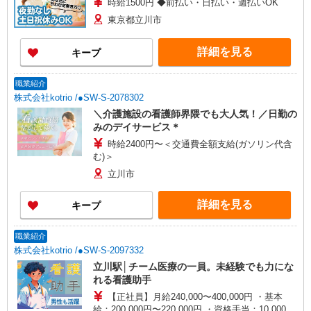
時給1500円 ◆前払い・日払い・週払いOK
東京都立川市
詳細を見る
キープ
職業紹介
株式会社kotrio /●SW-S-2078302
＼介護施設の看護師界隈でも大人気！／日勤の
みのデイサービス＊
時給2400円〜＜交通費全額支給(ガソリン代含
む)＞
立川市
詳細を見る
キープ
職業紹介
株式会社kotrio /●SW-S-2097332
立川駅│チーム医療の一員。未経験でも力にな
れる看護助手
【正社員】月給240,000〜400,000円 ・基本
給：200,000円〜220,000円 ・資格手当：10,000〜