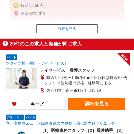
時給1,350円
★週払いOK（規定あり）
東京都立川市
※給与幅は経験・能力による
詳細を見る
ID：AE0626580185
20
件のこの求人と職種が同じ求人
掲載期間終了
NEW
パート
ツクイ立川一番町（デイサービス）
デイサービス 看護スタッフ
時給1,627円〜1,657円 ★土日祝日は時給100円
アップ！ ※給与幅は資格・経験等による
東京都立川市一番町2丁目19-19
詳細を見る
キープ
アルバイト
パート
立川高島屋S.C. 大腸胃食道の内視鏡・消化器内科クリニック
［1］医療事務スタッフ ［2］看護助手 ［3］