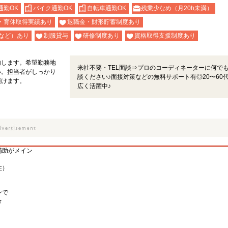
通勤OK
バイク通勤OK
自転車通勤OK
残業少なめ（月20h未満）
・育休取得実績あり
退職金・財形貯蓄制度あり
など）あり
制服貸与
研修制度あり
資格取得支援制度あり
内します。希望勤務地
来社不要・TEL面談⇒プロのコーディネーターに何で
い。担当者がしっかり
談ください♪面接対策などの無料サポート有◎20〜60
頂けます。
広く活躍中♪
補助がメイン
住）
ンで
★