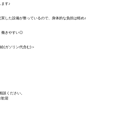
ます♪
充実した設備が整っているので、身体的な負担は軽め♪
く働きやすい◎
支給(ガソリン代含む)＞
相談ください。
方歓迎