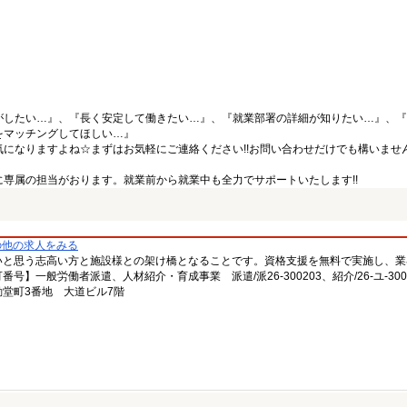
がしたい…』、『長く安定して働きたい…』、『就業部署の詳細が知りたい…』、『
をマッチングしてほしい…』
になりますよね☆まずはお気軽にご連絡ください!!お問い合わせだけでも構いません
専属の担当がおります。就業前から就業中も全力でサポートいたします!!
の他の求人をみる
いと思う志高い方と施設様との架け橋となることです。資格支援を無料で実施し、業
一般労働者派遣、人材紹介・育成事業 派遣/派26-300203、紹介/26-ユ-300
堂町3番地 大道ビル7階