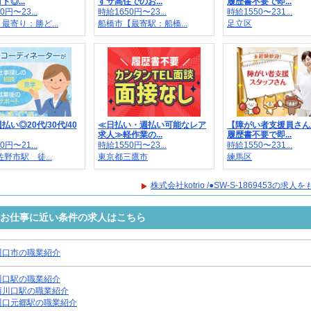
◎...
すサ高住でのお...
履歴書不要で即...
0円〜23...
時給1650円〜23...
時給1550〜231...
最寄り：勝ど...
船橋市【最寄駅：船橋...
足立区
払い◎20代/30代/40
≪日払い・週払い可能なレア
【障がい者支援員さん
求人≫軽作業の...
履歴書不要で即...
0円〜21...
時給1550円〜23...
時給1550〜231...
佐野市駅 徒...
東京都三鷹市
練馬区
株式会社kotrio /●SW-S-1869453の求
9453のお仕事に近い条件の求人はこちら
川口市の職業紹介
川口駅の職業紹介
西川口駅の職業紹介
川口元郷駅の職業紹介