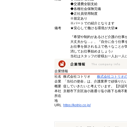
◆交通費全額支給
◆各種社会保険完備
◆正社員登用制度
※規定あり
※パートでの紹介となります
備考
★安心して働ける環境が大切★
『希望や制約があるけど介護の仕事
大丈夫かな…』、『自分に合う仕事
お仕事を探される上で色々なことが気
消してお仕事始めましょう♪
当社はスタッフの皆様お一人お一人に
企業情報
社名
株式会社コトリオ
株式会社コトリオ
企業
「当社の使命」は、介護業界で頑張りた
概要
促していきたいと考えています。【許認可番号】
本社
京都市下京区油小路通り塩小路下る南不動
所在
地
URL
https://kotrio.co.jp/