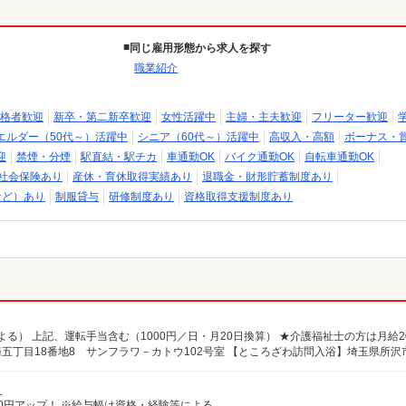
同じ雇用形態から求人を探す
職業紹介
格者歓迎
新卒・第二新卒歓迎
女性活躍中
主婦・主夫歓迎
フリーター歓迎
エルダー（50代～）活躍中
シニア（60代～）活躍中
高収入・高額
ボーナス・
迎
禁煙・分煙
駅直結・駅チカ
車通勤OK
バイク通勤OK
自転車通勤OK
社会保険あり
産休・育休取得実績あり
退職金・財形貯蓄制度あり
など）あり
制服貸与
研修制度あり
資格取得支援制度あり
）
給100円アップ！ ※給与幅は資格・経験等による