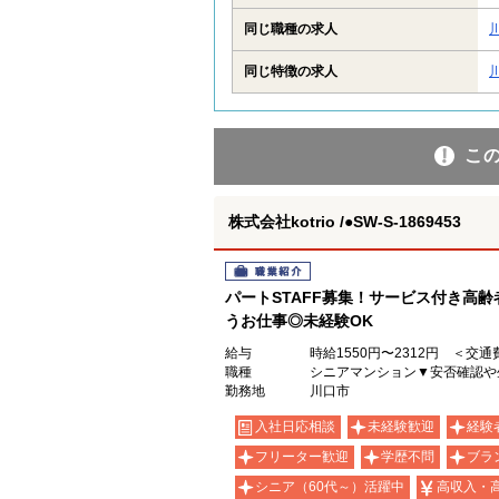
同じ職種の求人
同じ特徴の求人
こ
株式会社kotrio /●SW-S-1869453
職業紹介
パートSTAFF募集！サービス付き高
うお仕事◎未経験OK
給与
時給1550円〜2312円 ＜交
職種
シニアマンション▼安否確認や
勤務地
川口市
入社日応相談
未経験歓迎
経験
フリーター歓迎
学歴不問
ブラ
シニア（60代～）活躍中
高収入・