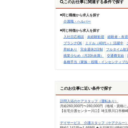
このお仕事に関連する条件で探す
同じ職種から求人を探す
介護職・ヘルパー
同じ特徴から求人を探す
入社日応相談
未経験歓迎
経験者・有資
ブランクOK
ミドル（40代～）活躍中
昇給あり
完全週休2日制
フルタイム歓
残業少なめ（月20h未満）
交通費支給
各種手当（家族・役職・インセンティブ
このお仕事に近い条件で探す
訪問入浴のケアスタッフ（運転あり）
デイサービス 介護スタッフ（ケアクルー
時給1,141円〜1,469円 ★土日祝日は時