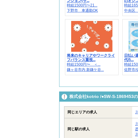
ンション(サ...
のオシゴト
時給1500円〜21...
時給165
下野市 車通勤OK
中央区 
将来のキャリアやワークライ
日払い週
フバランス重視...
代/5...
時給1500円〜 ＜...
時給150
鎌ヶ谷市内 新鎌ケ谷...
佐野市/
株式会社kotrio /●SW-S-186
同じエリアの求人
同じ駅の求人