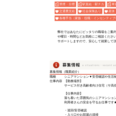
禁煙・分煙
駅直結・駅チカ
車
交通費支給
社会保険あり
産休
各種手当（家族・役職・インセンティブ
弊社ではあなたにピッタリの職場をご案
や曜日・時間などお気軽にご相談くださ
サポートしますので、安心して就業して
募集情報（職業紹介）
職種
シニアマンション▼安否確認や生活
仕事内容
【勤務場所】
サービス付き高齢者向け住宅（サ高
【仕事内容】
落ち着いた雰囲気のシニアマンショ
利用者さんの安全を守るお仕事です
・巡回/安否確認
・入り口やお部屋の清掃