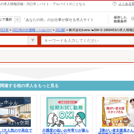
よくある
・ヘルパーの求人情報詳細 - 川口市｜バイト・アルバイトのことなら
保存した
0
リア選択
「あなたの街」のお仕事が探せる求人サイト
検索条件
川口市
>
川口市の介護職・ヘルパー
>
川口駅
> 株式会社kotrio /●SW-S-1869453の求人情
9453に関連する他の求人をもっと見る
し]大人気のサ高住で
介護度の低いお年寄りが暮ら
【障がい者支援員さん