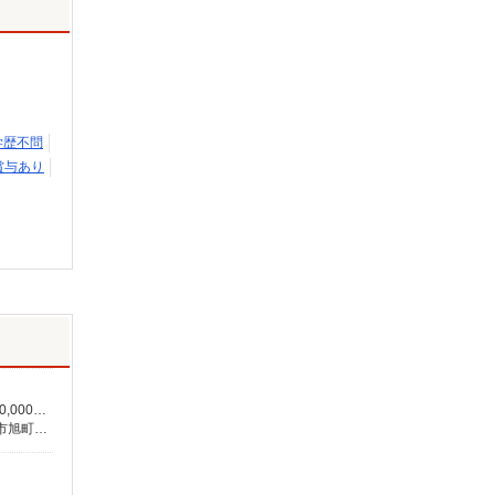
学歴不問
賞与あり
月給260,000円〜280,000円（地域・資格による） 上記、運転手当含む（1000円／日・月20日換算） ★介護福祉士の方は月給20,000円加算（資格手当） 別途交通費支給（30,000円上限／月） 別途残業手当（月平均残業時間15時間）残業代全額支給
【在宅介護センター川口】埼玉県川口市柳崎五丁目18番地8 サンフラワ－カトウ102号室 【ところざわ訪問入浴】埼玉県所沢市旭町5番地6 鹿野川ビル1階 【在宅介護センター加須】埼玉県加須市花崎一丁目23番地10 【在宅介護センター上尾】埼玉県上尾市上町一丁目11番地20 伊藤店舗1階 【与野営業所】埼玉県さいたま市中央区本町東四丁目2番地2 AMENITYHOUSE 【在宅介護センター春日部】埼玉県春日部市粕壁東二丁目3番地40 グレースヒル橋本202号室