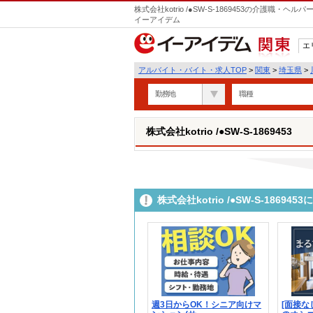
株式会社kotrio /●SW-S-1869453の介護職
イーアイデム
エ
関東
アルバイト・バイト・求人TOP
>
関東
>
埼玉県
>
勤務地
職種
株式会社kotrio /●SW-S-1869453
株式会社kotrio /●SW-S-186
週3日からOK！シニア向けマ
[面接な