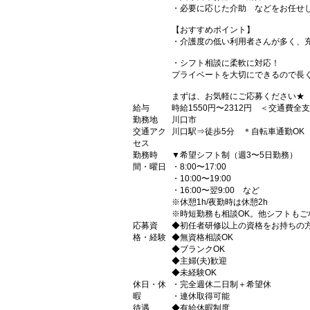
・必要に応じた介助 などをお任せし
【おすすめポイント】
・介護度の低い利用者さんが多く、
・シフト相談に柔軟に対応！
プライベートを大切にできるので長
まずは、お気軽にご応募ください★
給与
時給1550円〜2312円 ＜交通費全
勤務地
川口市
交通アク
川口駅⇒徒歩5分 ＊自転車通勤OK
セス
勤務時
▼希望シフト制（週3〜5日勤務）
間・曜日
・8:00〜17:00
・10:00〜19:00
・16:00〜翌9:00 など
※休憩1h/夜勤時は休憩2h
※時短勤務も相談OK。他シフトもご
応募資
◆初任者研修以上の資格をお持ちの
格・経験
◆無資格相談OK
◆ブランクOK
◆主婦(夫)歓迎
◆未経験OK
休日・休
・完全週休二日制＋希望休
暇
・連休取得可能
待遇
◆有給休暇制度