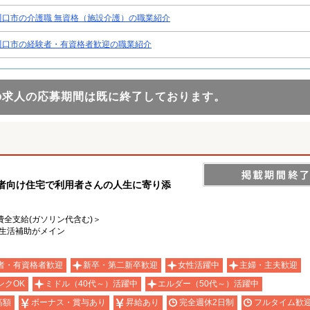
川口市の介護職 無資格（施設介護）の職業紹介
川口市の経験者・有資格者歓迎の職業紹介
の求人の応募期間は既に終了しております。
齢者向け住宅で利用者さんの人生に寄り添
通費全支給(ガソリン代含む)＞
生活補助がメイン
者・有資格者歓迎
新卒・第二新卒歓迎
女性活躍中
主婦・主夫歓迎
ンクOK
ミドル（40代～）活躍中
エルダー（50代～）活躍中
高額
ボーナス・賞与あり
昇給あり
完全週休2日制
フルタイム歓