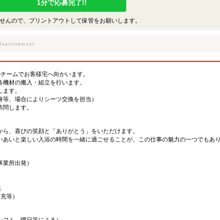
1分で応募完了!!
せんので、プリントアウトして保管をお願いします。
のチームでお客様宅へ向かいます。
各機材の搬入・組立を行います。
します。
身等、場合によりシーツ交換を担当）
訪問します。
から、喜びの笑顔と「ありがとう」をいただけます。
いあいと楽しい入浴の時間を一緒に過ごせることが、この仕事の魅力の一つでもあ
事業所出発）
供
補充等）