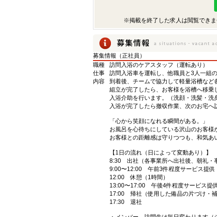
※掲載を終了した求人は閲覧できま
募集情報（正社員）
職種
訪問入浴のケアスタッフ（運転あり）
仕事
訪問入浴車を運転し、他職員と3人一組
内容
到着後、チームで協力して軽量浴槽など
組立が完了したら、お客様を浴槽へ移乗
入浴介助を行います。（洗顔・洗髪・洗
入浴が完了したら撤収作業、次のお宅へ
「心から笑顔になれる瞬間がある。」
お風呂を心待ちにしている沢山のお客様
お客様との距離感は守りつつも、和気あ
【1日の流れ（日によって変動あり）】
8:30 出社（各事業所へ出社後、朝礼・
9:00〜12:00 午前3件程度サービス提供
12:00 休憩（1時間）
13:00〜17:00 午後4件程度サービス提
17:00 帰社（使用した備品の片づけ・
17:30 退社