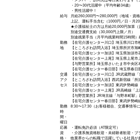
・メンバー、訪問先は毎日変わります（
・20〜30代活躍中（平均年齢34歳）
・男性活躍中！
給与
月給260,000円〜280,000円（地域・
上記、運転手当含む（1000円／日・月2
★介護福祉士の方は月給20,000円加算
別途交通費支給（30,000円上限／月）
別途残業手当（月平均残業時間15時間）
勤務
【在宅介護センター川口】埼玉県川口市柳
地
【ところざわ訪問入浴】埼玉県所沢市旭町
【在宅介護センター加須】埼玉県加須市花
【在宅介護センター上尾】埼玉県上尾市上町
【与野営業所】埼玉県さいたま市中央区本町
【在宅介護センター春日部】埼玉県春日部
交通
【在宅介護センター川口】JR武蔵野線「
アク
【ところざわ訪問入浴】西武新宿線「所
セス
【在宅介護センター加須】東武伊勢崎線
【在宅介護センター上尾】JR高崎線「上
【与野営業所】JR埼京線「与野本町駅」
【在宅介護センター春日部】東武伊勢崎
勤務
8:30〜17:30（お客様都合、交通事情
時
間・
曜日
応募
・運転免許必須（AT限定可）
資
・介護系無資格歓迎・未経験者歓迎・ブ
格・
他業界からの転職で活躍している社員が