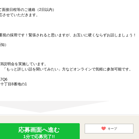
て面接日程等のご連絡（2日以内）
応させていただきます。
重視の採用です！緊張されると思いますが、お互いに硬くならずお話しましょう！
通知）
EB説明会を実施しています。
、「もっと詳しい話を聞いてみたい」方などオンラインで気軽に参加可能です。
A7Q6
通十丁目8番地の1
応募画面へ進む
キープ
1分で応募完了!!