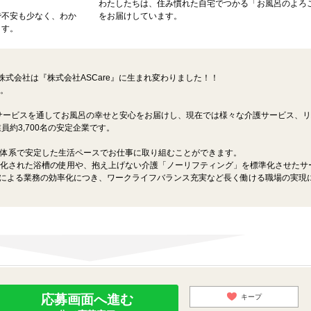
わたしたちは、住み慣れた自宅でつかる「お風呂のよろ
で不安も少なく、わか
をお届けしています。
ます。
ン株式会社は『株式会社ASCare』に生まれ変わりました！！
。
浴サービスを通してお風呂の幸せと安心をお届けし、現在では様々な介護サービス、
員約3,700名の安定企業です。
体系で安定した生活ペースでお仕事に取り組むことができます。
化された浴槽の使用や、抱え上げない介護「ノーリフティング」を標準化させたサ
入による業務の効率化につき、ワークライフバランス充実など長く働ける職場の実現
応募画面へ進む
キープ