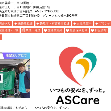
市花崎一丁目23番地10
市上町一丁目11番地20 伊藤店舗1階
本町東四丁目2番地2 AMENITYHOUSE
日部市粕壁東二丁目3番地40 グレースヒル橋本202号室
明会あり
未経験歓迎
経験者・有資格者歓迎
女性活躍中
ブランク
完全週休2日制
禁煙・分煙
交通費支給
社会保険あり
制服貸与
り
護職未経験でも始めら
いつもの安心を、ずっと。