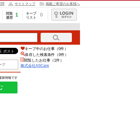
質問
サイトマップ
掲載ご希望のお客様へ
閲覧
キープ
1
0
履歴
リスト
ログイン
キープ中のお仕事（0件）
保存した検索条件（
0
件）
閲覧したお仕事（1件）
ープ
株式会社ASCare
の最新情報です
む