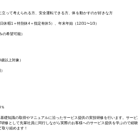
に立って考えられる方、安全運転できる方、体を動かすのが好きな方
日休暇1＋特別休4＋指定有休5）、年末年始（12/31〜1/3）
）
みの希望可能）
0歳以上対象）
円）
0％
、基礎知識の取得やマニュアルに沿ったサービス提供の実技研修を行います。サービ
JT研修として先輩社員に同行しながら実際のお客様へのサービス提供を学ぶので経
て取り組めます！