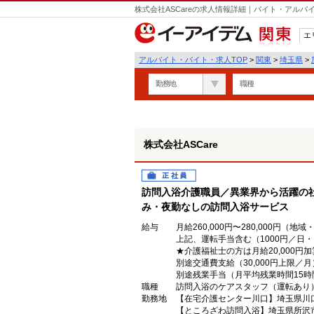
株式会社ASCareの求人情報詳細｜バイト・アル
エ
関東
アルバイト・バイト・求人TOP
>
関東
>
埼玉県
>
勤務地
職種
株式会社ASCare
正社員
訪問入浴介護職員／異業界から活躍の
み・夜勤なしの訪問入浴サービス
給与
月給260,000円〜280,000円（地
上記、運転手当含む（1000円／日・
★介護福祉士の方は月給20,000円
別途交通費支給（30,000円上限／月
別途残業手当（月平均残業時間15
職種
訪問入浴のケアスタッフ（運転あり
勤務地
【在宅介護センター川口】埼玉県川口
【ところざわ訪問入浴】埼玉県所沢市