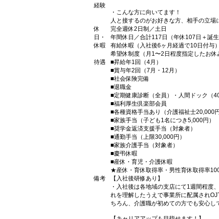
経験
・こんな方に向いてます！
人と接するのがお好きな方、相手の立場
休
完全週休2日制／土日
日・
年間休日／合計117日（年休107日＋誕生
休暇
有給休暇（入社後6ヶ月経過で10日付与
希望休制度（月1〜2日程度指定したお休
待遇
■昇給年1回（4月）
■賞与年2回（7月・12月）
■社会保険完備
■退職金
■定期健康診断（全員）・人間ドック（4
■福利厚生倶楽部会員
■各種資格手当あり（介護福祉士20,000
■家族手当（子ども1名につき5,000円）
■奨学金返済支援手当（対象者）
■通勤手当（上限30,000円）
■家族介護手当（対象者）
■慶弔休暇
■産休・育児・介護休暇
★産休・育休取得率・男性育休取得率10
備考
【入社後研修あり】
・入社後は各地域の支店にて1週間程度
れを理解したうえで事業所に配属されO
ちろん、介護職が初めての方でも安心し
【キャリアアップも目指せます！】