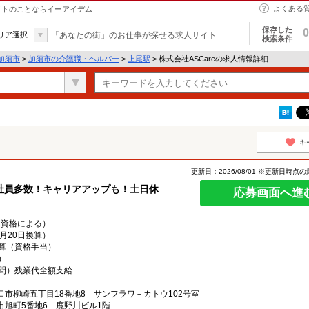
よくある
バイトのことならイーアイデム
保存した
0
リア選択
「あなたの街」のお仕事が探せる求人サイト
検索条件
加須市
>
加須市の介護職・ヘルパー
>
上尾駅
> 株式会社ASCareの求人情報詳細
キ
更新日：2026/08/01 ※更新日時点
社員多数！キャリアアップも！土日休
応募画面へ進
域・資格による）
月20日換算）
加算（資格手当）
）
時間）残業代全額支給
）
市柳崎五丁目18番地8 サンフラワ－カトウ102号室
旭町5番地6 鹿野川ビル1階