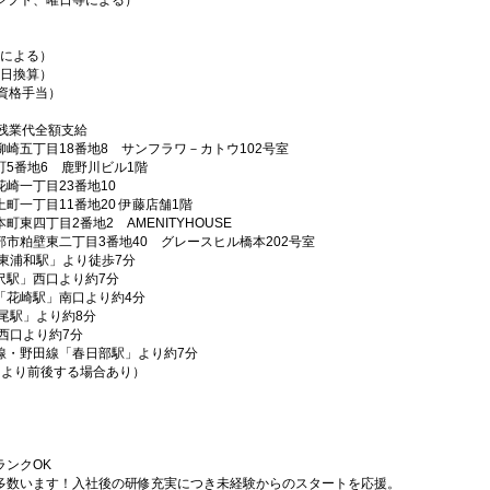
シフト、曜日等による）
資格による）
0日換算）
（資格手当）
残業代全額支給
崎五丁目18番地8 サンフラワ－カトウ102号室
5番地6 鹿野川ビル1階
崎一丁目23番地10
一丁目11番地20 伊藤店舗1階
東四丁目2番地2 AMENITYHOUSE
市粕壁東二丁目3番地40 グレースヒル橋本202号室
東浦和駅」より徒歩7分
沢駅」西口より約7分
「花崎駅」南口より約4分
尾駅」より約8分
西口より約7分
線・野田線「春日部駅」より約7分
等により前後する場合あり）
ランクOK
多数います！入社後の研修充実につき未経験からのスタートを応援。