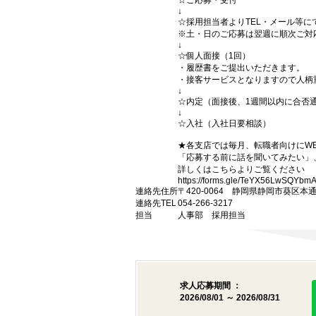
☆ご応募・受付
↓
☆採用担当者よりTEL・メール等に
※土・日のご応募は翌週に順次ご対
↓
☆個人面接（1回）
・履歴書をご提出いただきます。
・接客サービスとなりますので人柄
↓
☆内定（面接後、1週間以内に合否
↓
☆入社（入社日要相談）
★各支店では毎月、転職者向けにW
「応募する前に話を聞いてみたい」
詳しくはこちらよりご覧ください
https://forms.gle/TeYX56LwSQYbm
連絡先住所
〒420-0064 静岡県静岡市葵区本
連絡先TEL
054-266-3217
担当
人事部 採用担当
求人応募期間 ：
2026/08/01 ～ 2026/08/31