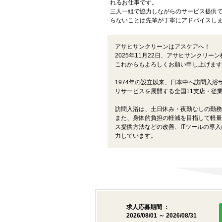
れるお仕事です。
三人一組で協力しながらのサービス提供
らないことは先輩が丁寧にアドバイスし
アサヒサンクリーンはアスケアへ！
2025年11月22日、アサヒサンクリー
これからもよろしくお願い申し上げます
1974年の設立以来、日本中へ訪問入
リサービスを展開する全国11支店・従業
訪問入浴は、土日休み・夜勤なしの勤務
また、身体的負担の軽減を目指して軽量
ス提供方法などの改善、ITツールの導
力しています。
求人応募期間 ：
2026/08/01 ～ 2026/08/31