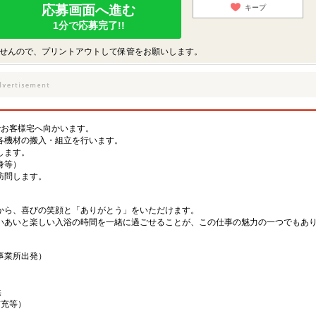
応募画面へ進む
キープ
1分で応募完了!!
せんので、プリントアウトして保管をお願いします。
でお客様宅へ向かいます。
各機材の搬入・組立を行います。
します。
身等）
訪問します。
から、喜びの笑顔と「ありがとう」をいただけます。
いあいと楽しい入浴の時間を一緒に過ごせることが、この仕事の魅力の一つでもあ
事業所出発）
供
補充等）