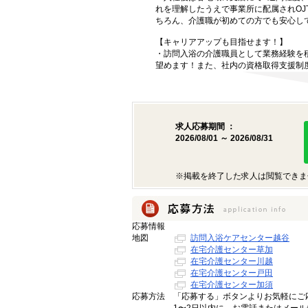
れを理解したうえで事業所に配属されO
ちろん、介護職が初めての方でも安心し
【キャリアアップも目指せます！】
・訪問入浴の介護職員として業務経験を
望めます！また、社内の資格取得支援制
求人応募期間 ：
2026/08/01 ～ 2026/08/31
※掲載を終了した求人は閲覧できま
応募情報
地図
訪問入浴ケアセンター越谷
在宅介護センター草加
在宅介護センター川越
在宅介護センター戸田
在宅介護センター加須
応募方法
「応募する」ボタンよりお気軽にご応