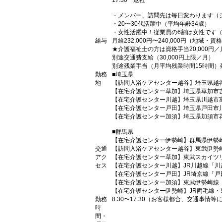
17:30 退社
・メンバー、訪問先は毎日変わります（
・20〜30代活躍中（平均年齢34歳）
・女性活躍中！従業員の6割は女性です
給与
月給232,000円〜240,000円（地域・
★介護福祉士の方は資格手当20,000円／
別途交通費支給（30,000円上限／月）
別途残業手当（月平均残業時間15時間）
勤務
■埼玉県
地
【訪問入浴ケアセンター越谷】埼玉県越谷
【在宅介護センター草加】埼玉県草加市
【在宅介護センター川越】埼玉県川越市富
【在宅介護センター戸田】埼玉県戸田市川
【在宅介護センター加須】埼玉県加須市花
■群馬県
【在宅介護センター伊勢崎】群馬県伊勢崎
交通
【訪問入浴ケアセンター越谷】東武伊勢
アク
【在宅介護センター草加】東武スカイツ
セス
【在宅介護センター川越】JR川越線「川
【在宅介護センター戸田】JR埼京線「戸
【在宅介護センター加須】東武伊勢崎線
【在宅介護センター伊勢崎】JR両毛線・
勤務
8:30〜17:30（お客様都合、交通事情
時
間・