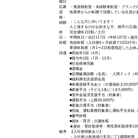
曜日
応募
・無資格歓迎・未経験者歓迎・ブランクO
資
他業界からの転職で活躍している社員が
格・
・こんな方に向いてます！
経験
人と接するのがお好きな方、相手の立場
休
完全週休2日制／土日
日・
年間休日／合計117日（年休107日＋誕生
休暇
有給休暇（入社後6ヶ月経過で10日付与
希望休制度（月1〜2日程度指定したお休
待遇
■昇給年1回（4月）
■賞与年2回（7月・12月）
■社会保険完備
■退職金
■定期健康診断（全員）・人間ドック（4
■福利厚生倶楽部会員
■各種資格手当あり（介護福祉士20,000
■家族手当（子ども1名につき5,000円）
■奨学金返済支援手当（対象者）
■通勤手当（上限30,000円）
■家族介護手当（対象者）
■別途、運転業務対象者に運転手当支給（上
■慶弔休暇
■産休・育児・介護休暇
★産休・育休取得率・男性育休取得率10
備考
【入社後研修あり】
・入社後は各地域の支店にて1週間程度