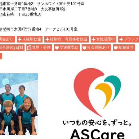
市富士見町9番地2 サンホワイト富士見101号室
田市川岸二丁目7番地8 大友事務所1階
市花崎一丁目23番地10
勢崎市太田町557番地4 アークヒル101号室
明会あり
未経験歓迎
経験者・有資格者歓迎
女性活躍中
ブランク
完全週休2日制
禁煙・分煙
交通費支給
社会保険あり
制服貸与
り