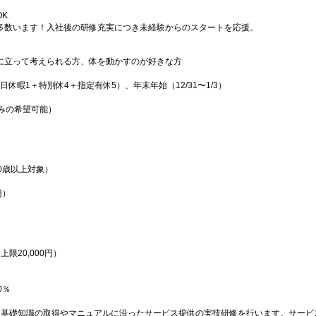
K
多数います！入社後の研修充実につき未経験からのスタートを応援。
に立って考えられる方、体を動かすのが好きな方
日休暇1＋特別休4＋指定有休5）、年末年始（12/31〜1/3）
）
みの希望可能）
0歳以上対象）
円）
限20,000円）
0％
、基礎知識の取得やマニュアルに沿ったサービス提供の実技研修を行います。サービ