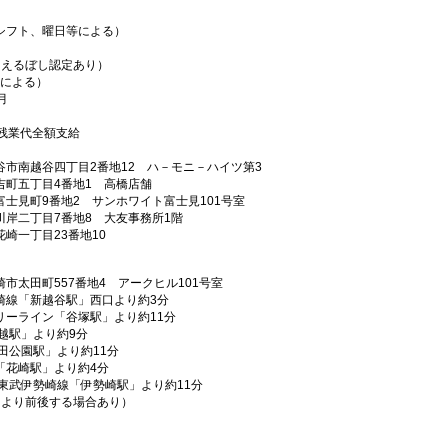
シフト、曜日等による）
（えるぼし認定あり）
資格による）
月
残業代全額支給
市南越谷四丁目2番地12 ハ－モニ－ハイツ第3
吉町五丁目4番地1 高橋店舗
士見町9番地2 サンホワイト富士見101号室
岸二丁目7番地8 大友事務所1階
崎一丁目23番地10
市太田町557番地4 アークヒル101号室
崎線「新越谷駅」西口より約3分
リーライン「谷塚駅」より約11分
越駅」より約9分
田公園駅」より約11分
「花崎駅」より約4分
東武伊勢崎線「伊勢崎駅」より約11分
等により前後する場合あり）