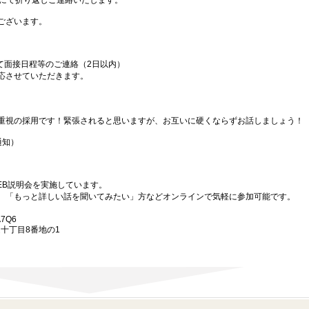
ルにて折り返しご連絡いたします。
ございます。
て面接日程等のご連絡（2日以内）
応させていただきます。
重視の採用です！緊張されると思いますが、お互いに硬くならずお話しましょう！
通知）
EB説明会を実施しています。
、「もっと詳しい話を聞いてみたい」方などオンラインで気軽に参加可能です。
A7Q6
通十丁目8番地の1