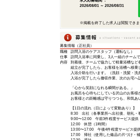
求人応募期間 ：
2026/08/01 ～ 2026/08/31
※掲載を終了した求人は閲覧できま
募集情報（正社員）
職種
訪問入浴のケアスタッフ（運転なし）
仕事
訪問入浴車に同乗し、3人一組のチーム
内容
到着後、チームで協力して軽量浴槽など
組立が完了したら、お客様を浴槽へ移乗
入浴介助を行います。（洗顔・洗髪・洗
入浴が完了したら撤収作業、次のお宅へ
「心から笑顔になれる瞬間がある。」
お風呂を心待ちにしている沢山のお客様
お客様との距離感は守りつつも、和気あ
【1日の流れ（日によって変動あり）】
8:30 出社（各事業所へ出社後、朝礼・
9:00〜12:00 午前3件程度サービス提供
12:00 休憩（1時間）
13:00〜17:00 午後4件程度サービス提
17:00 帰社（使用した備品の片づけ・