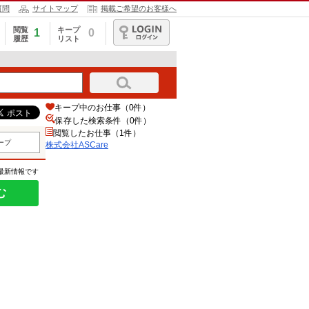
質問
サイトマップ
掲載ご希望のお客様へ
閲覧
キープ
1
0
履歴
リスト
ログイン
キープ中のお仕事（0件）
保存した検索条件（
0
件）
閲覧したお仕事（1件）
ープ
株式会社ASCare
の最新情報です
む