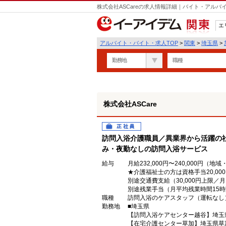
株式会社ASCareの求人情報詳細｜バイト・アル
エ
関東
アルバイト・バイト・求人TOP
>
関東
>
埼玉県
>
勤務地
職種
株式会社ASCare
正社員
訪問入浴介護職員／異業界から活躍の
み・夜勤なしの訪問入浴サービス
給与
月給232,000円〜240,000円（
★介護福祉士の方は資格手当20,00
別途交通費支給（30,000円上限／
別途残業手当（月平均残業時間15
職種
訪問入浴のケアスタッフ（運転なし
勤務地
■埼玉県
【訪問入浴ケアセンター越谷】埼玉
【在宅介護センター草加】埼玉県草