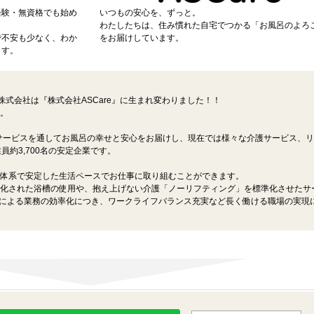
経験・無資格でも始め
いつもの安心を、ずっと。
わたしたちは、住み慣れた自宅でつかる「お風呂のよろ
で不安も少なく、わか
をお届けしています。
ます。
ン株式会社は『株式会社ASCare』に生まれ変わりました！！
。
浴サービスを通してお風呂の幸せと安心をお届けし、現在では様々な介護サービス、
員約3,700名の安定企業です。
体系で安定した生活ペースでお仕事に取り組むことができます。
化された浴槽の使用や、抱え上げない介護「ノーリフティング」を標準化させたサ
入による業務の効率化につき、ワークライフバランス充実など長く働ける職場の実現