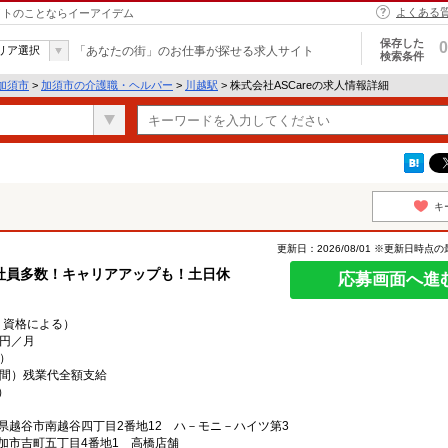
よくある
バイトのことならイーアイデム
保存した
0
リア選択
「あなたの街」のお仕事が探せる求人サイト
検索条件
加須市
>
加須市の介護職・ヘルパー
>
川越駅
> 株式会社ASCareの求人情報詳細
キ
更新日：2026/08/01 ※更新日時点
社員多数！キャリアアップも！土日休
応募画面へ進
地域・資格による）
0円／月
月）
時間）残業代全額支給
）
県越谷市南越谷四丁目2番地12 ハ－モニ－ハイツ第3
加市吉町五丁目4番地1 高橋店舗