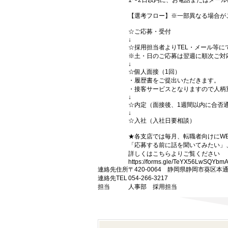
1〜2日以内に、お電話またはメー
【選考フロー】※一部異なる場合が
☆ご応募・受付
↓
☆採用担当者よりTEL・メール等に
※土・日のご応募は翌週に順次ご対
↓
☆個人面接（1回）
・履歴書をご提出いただきます。
・接客サービスとなりますので人柄
↓
☆内定（面接後、1週間以内に合否
↓
☆入社（入社日要相談）
★各支店では毎月、転職者向けにW
「応募する前に話を聞いてみたい」
詳しくはこちらよりご覧ください
https://forms.gle/TeYX56LwSQYbm
連絡先住所
〒420-0064 静岡県静岡市葵区本
連絡先TEL
054-266-3217
担当
人事部 採用担当