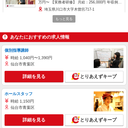
万円〜 【実務者研修】 月給：256,000円 年収例：
345万円〜 【初任者研修・無資格】 月給：
埼玉県川口市大字木曽呂717-1
247,200円 年収例：334万円〜 ※職務手当、働き
がい向上手当、日祝手当（月平均2回分）、夜勤手
もっと見る
詳細を見る
キープ
当（月平均5回分）等、毎月平均的に支払われる手
当を含みます。 ※介護福祉士のみ、特別職務手当
も含む ◎残業時は別途時間外手当支給（超過1
アルバイト
パート
あなたにおすすめの求人情報
分〜） ◎賞与 基本給2.08ヶ月分/年支給
SOMPOケア 川口東領家 定期巡回/5254db2
介護スタッフ（夜勤専従）
個別指導講師
★夜勤：1勤務14,912円〜15,312円（時給制・
時給 1,040円〜1,390円
夜勤手当含む） 時給：1,364円 ◎週20時間以上勤
仙台市青葉区
務（社保加入者）の場合は時給：1,414円
埼玉県川口市東領家2丁目8-6 【そんぽの家
S 川口東領家】建物内
詳細を見る
とりあえずキープ
詳細を見る
キープ
ホールスタッフ
派遣社員
時給 1,150円
（株）ウィルオブ・ワークCW 大宮支店/ms110101
仙台市青葉区
高齢者向け住宅staff
時給1650円 ◆前払い・日払い・週払いOK
詳細を見る
とりあえずキープ
埼玉県川口市鳩ケ谷