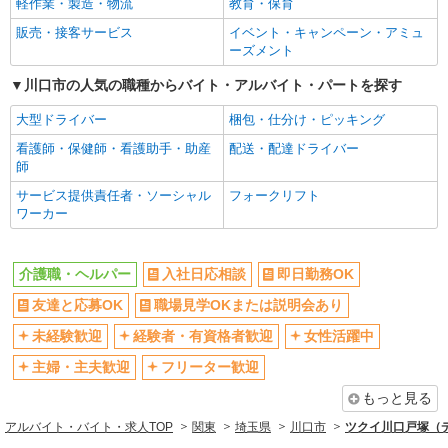
軽作業・製造・物流
教育・保育
フリーター歓迎
学歴不問
販売・接客サービス
イベント・キャンペーン・アミュ
ブランクOK
ミドル（40代～）活躍中
ーズメント
エルダー（50代～）活躍中
昇給あり
川口市の人気の職種からバイト・アルバイト・パートを探す
禁煙・分煙
バイク通勤OK
大型ドライバー
梱包・仕分け・ピッキング
自転車通勤OK
残業ほぼなし
看護師・保健師・看護助手・助産
配送・配達ドライバー
副業・WワークOK
転勤なし
師
交通費支給
社会保険あり
サービス提供責任者・ソーシャル
フォークリフト
産休・育休取得実績あり
各種手当（家族・役職・インセン
ワーカー
ティブなど）あり
研修制度あり
社員登用あり
介護職・ヘルパー
入社日応相談
即日勤務OK
資格取得支援制度あり
髪型・髪色自由
友達と応募OK
職場見学OKまたは説明会あり
髭（ひげ）OK
ネイルOK
未経験歓迎
経験者・有資格者歓迎
女性活躍中
同じ職種から求人を探す
主婦・主夫歓迎
フリーター歓迎
医療・介護・福祉
もっと見る
介護職・ヘルパー
アルバイト・バイト・求人TOP
関東
埼玉県
川口市
ツクイ川口戸塚（