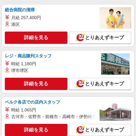
総合病院の清掃
詳細を見る
キープ
月給 257,400円
アルバイト
港区
パート
職業紹介
株式会社トラストグロース 新宿本社 第3営業部
ショートステイでの夜専介護士
詳細を見る
とりあえずキープ
1夜勤：28120円〜29320円 ※経験による
埼玉県川口市
レジ・商品陳列スタッフ
時給 1,180円
詳細を見る
キープ
堺市堺区
派遣社員
詳細を見る
とりあえずキープ
株式会社kotrio /●SW-H1-2094197
シニア向けマンションで見守り・食事配膳等＊
新井宿駅＊日払可
ベルク各店での店内スタッフ
時給1650円〜2312円 ＜日払い有/週払い有/交
時給 1,065円
通費全支給(ガソリン代含む)＞
古河市・佐野市・前橋市・高崎市・伊勢崎市・太田市・館林市・
川口市 交通費全額支給
詳細を見る
とりあえずキープ
詳細を見る
キープ