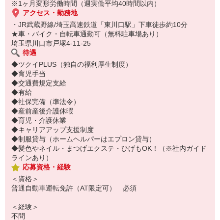
※1ヶ月変形労働時間（週実働平均40時間以内）
アクセス・勤務地
・JR武蔵野線/埼玉高速鉄道「東川口駅」下車徒歩約10分
★車・バイク・自転車通勤可（無料駐車場あり）
埼玉県川口市戸塚4-11-25
待遇
◆ツクイPLUS（独自の福利厚生制度）
◆育児手当
◆交通費規定支給
◆有給
◆社保完備（準法令）
◆産前産後介護休暇
◆育児・介護休業
◆キャリアアップ支援制度
◆制服貸与（ホームヘルパーはエプロン貸与）
◆髪色やネイル・まつげエクステ・ひげもOK！（※社内ガイド
ラインあり）
応募資格・経験
＜資格＞
普通自動車運転免許（AT限定可） 必須
＜経験＞
不問