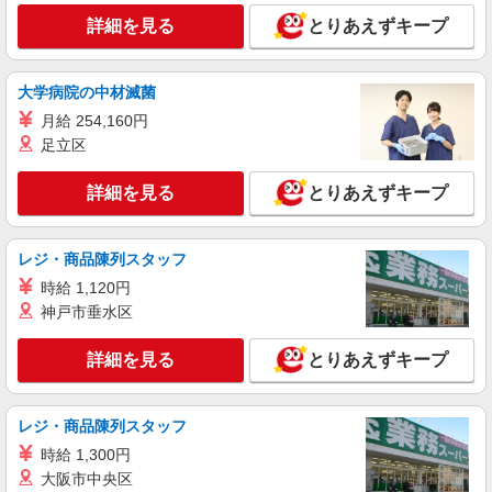
毎日通うのが楽しみになる＊ホテルのような美
詳細を見る
とりあえずキープ
しいサ高住のSTAFF
時給1650円〜2312円 ＜日払い有/週払い有/交
通費全支給(ガソリン代含む)＞
大学病院の中材滅菌
川口市
月給 254,160円
足立区
詳細を見る
キープ
詳細を見る
とりあえずキープ
派遣社員
株式会社トラストグロース 新宿本社 第3営業部
特別養護老人ホームでの介護士
レジ・商品陳列スタッフ
時給：初任者研修1300円 実務者研修
時給 1,120円
1400円 介護福祉士1500円
神戸市垂水区
埼玉県川口市
詳細を見る
とりあえずキープ
詳細を見る
キープ
レジ・商品陳列スタッフ
派遣社員
株式会社ブレイブ（マイナビグループ）/MD11
時給 1,300円
介護スタッフ ◆デイサービス、サービス付き
大阪市中央区