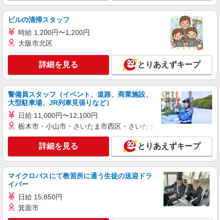
派遣社員
ビルの清掃スタッフ
株式会社トラストグロース 新宿本社 第3営業部
時給 1,200円〜1,200円
介護付き有料老人ホームでの介護士
大阪市北区
時給：初任者1600円/実務者1650円/介護福祉士
1700円 ※資格や経験などによる
詳細を見る
とりあえずキープ
埼玉県川口市
詳細を見る
警備員スタッフ（イベント、道路、商業施設、
キープ
大型駐車場、JR列車見張りなど）
日給 11,000円〜12,100円
派遣社員
株式会社トラストグロース 新宿本社 第3営業部
栃木市・小山市・さいたま市西区・さいたま市岩槻区・久喜市・
グループホームでの介護士
詳細を見る
とりあえずキープ
時給：1440円
埼玉県川口市
マイクロバスにて教習所に通う生徒の送迎ドラ
イバー
詳細を見る
キープ
日給 15,850円
職業紹介
箕面市
株式会社kotrio /●SW-S-2097667