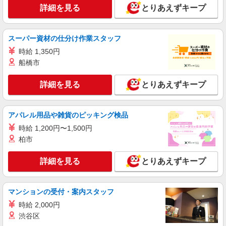
詳細を見る
とりあえずキープ
≪川口駅≫障がい者支援員さん募集★送迎・軽
作業の見守りなど
【正社員】月給240,000〜400,000円 ・基本
スーパー資材の仕分け作業スタッフ
給：200,000円〜220,000円 ・資格手当：10,000〜
30,000円 ・役職手当：10,000〜70,000円 ・処遇改
時給 1,350円
埼玉県川口市
善手当：20,000〜60,000円（勤続年数、保有資格
船橋市
により変動） ・固定残業手当：20,000円（10時
詳細を見る
キープ
間） ※固定残業時間を超過する場合には超過勤務
詳細を見る
とりあえずキープ
手当として別途支給 ・夜勤手当：10,000円/1回
（上記給与とは別に支給） 下記資格をお持ちの方
職業紹介
歓迎 ・認知症介護基礎研修 ・初任者研修 ・実務
株式会社kotrio /●SW-S-2087104
者研修 ・介護福祉士 など
アパレル用品や雑貨のピッキング検品
≪川口駅≫未経験歓迎！高級老人ホームで見守
時給 1,200円〜1,500円
り/生活支援など
柏市
時給1550円〜2312円 ＜交通費全支給(ガソリ
ン代含む)＞
詳細を見る
とりあえずキープ
川口市
詳細を見る
キープ
マンションの受付・案内スタッフ
時給 2,000円
派遣社員
渋谷区
株式会社kotrio /●SW-H1-2069886