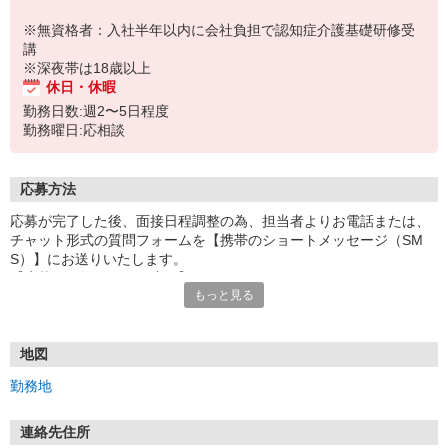
※無資格者：入社半年以内に会社負担で認知症介護基礎研修受
講
※深夜帯は18歳以上
休日・休暇
勤務日数:週2〜5日程度
勤務曜日:応相談
応募方法
応募が完了した後、面接日程調整の為、担当者よりお電話または、
チャット形式の質問フォームを【携帯のショートメッセージ（SM
S）】にお送りいたします。
【応募から採用までの流れ】
もっと見る
1.応募…Webもしくはお電話より応募ください。
2.面接…ご質問や働き方の相談も受け付けます。
※面接時に適性検査＋実技試験を実施
※実技試験はドライバーの職種のみとなります。
地図
3.採用…入社日はご相談に応じます。
勤務地
連絡先住所