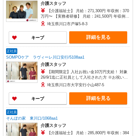
介護スタッフ
【介護福祉士】 月給：271,300円 年収例：370
万円〜 【実務者研修】 月給：241,500円 年収例：
330万円〜 【初任者研修】 月給：232,700円 年収
埼玉県川口市戸塚5-8-3
例：320万円〜 ※職務手当、働きがい向上手当、
日祝手当（月平均2回分）、夜勤手当（月平均5回
詳細を見る
キープ
分）等、毎月平均的に支払われる手当を含みま
す。 ※介護福祉士のみ、特別職務手当も含む ◎オ
ンコール手当（1,500円/日）別途支給あり ◎残業
正社員
時は別途時間外手当支給（超過1分〜） ◎賞与
SOMPOケア ラヴィーレ川口安行/5108aa1
基本給2.08ヶ月分/年支給
介護スタッフ
【期間限定】入社お祝い金10万円支給！ 対象
26/9/1迄に正社員として入社された方 ※お祝い金
は入社後3か月目の給与で支給、その他詳細は面接
埼玉県川口市大字安行小山487-5
時にご案内します 【介護福祉士】月給285,800円
／年収例384万円〜 【実務者研修】月給256,000円
詳細を見る
キープ
／年収例345万円〜 【初任者研修・無資格】月給
247,200円／年収例334万円〜 ※職務手当、働きが
い向上手当、日祝手当（月平均2回分）、夜勤手当
正社員
（月平均5回分）等、毎月平均的に支払われる手当
そんぽの家 東川口/1068aa1
を含む ※介護福祉士のみ、特別職務手当も含む ◎
介護スタッフ
残業時は別途時間外手当支給（超過1分〜） ◎賞
与 基本給2.08ヶ月分/年支給
【介護福祉士】 月給：285,800円 年収例：384