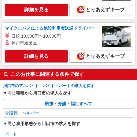
高齢者向け住宅、グループホームなど様々な勤
務先から選べます。
未経験：時給1600〜1800円（資格・経験によ
詳細を見る
とりあえずキープ
る） 経験者：時給1800〜2000円（資格・経験によ
る） ◎月収例 時給2000円×1日8時間×22日（週5
埼玉県川口市 【最寄駅】 ◆各線「東川口駅」
日）＝35万2000円 ◆昇給あり ◆支払い方法 ※日
◆JR京浜東北・根岸線「川口駅」 ◆JR京浜東
マイクロバスによる施設利用者送迎ドライバー
払い/週払い/月払い対応も可能です。詳しくは面談
北・根岸線「西川口駅」 ★その他、近隣に多数勤
時にご相談ください。 ◆交通費：別途全額支給 ※
日給 10,900円〜10,900円
務地あります！
詳細を見る
キープ
当社規定あり
神戸市須磨区
詳細を見る
とりあえずキープ
このお仕事に関連する条件で探す
川口市のアルバイト・バイト・パートの求人を探す
同じ職種から川口市の求人を探す
医療・介護・福祉すべて
介護職・ヘルパー
同じ雇用形態から川口市の求人を探す
パート