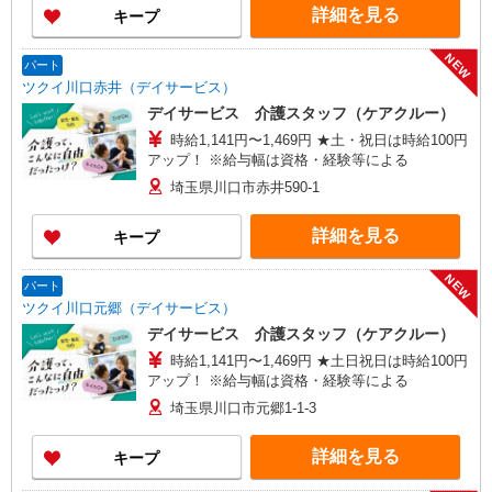
川ビル1階 【在宅介護センター加須】埼玉県加須
詳細を見る
キープ
市花崎一丁目23番地10 【在宅介護センター上尾】
埼玉県上尾市上町一丁目11番地20 伊藤店舗1階
NEW
【与野営業所】埼玉県さいたま市中央区本町東四
パート
丁目2番地2 AMENITYHOUSE 【在宅介護センタ
ツクイ川口赤井（デイサービス）
ー春日部】埼玉県春日部市粕壁東二丁目3番地40
デイサービス 介護スタッフ（ケアクルー）
グレースヒル橋本202号室
時給1,141円〜1,469円 ★土・祝日は時給100円
アップ！ ※給与幅は資格・経験等による
埼玉県川口市赤井590-1
詳細を見る
キープ
NEW
パート
ツクイ川口元郷（デイサービス）
デイサービス 介護スタッフ（ケアクルー）
時給1,141円〜1,469円 ★土日祝日は時給100円
アップ！ ※給与幅は資格・経験等による
埼玉県川口市元郷1-1-3
詳細を見る
キープ