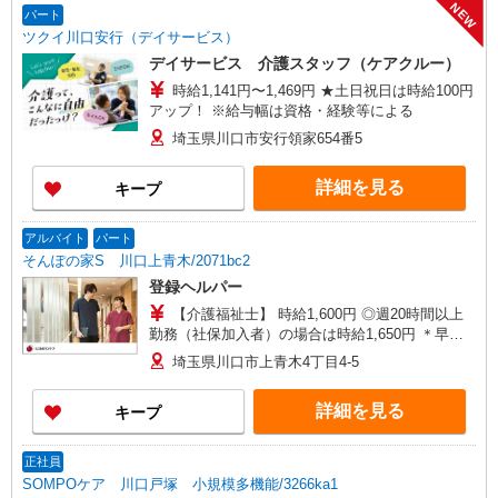
NEW
パート
ツクイ川口安行（デイサービス）
デイサービス 介護スタッフ（ケアクルー）
時給1,141円〜1,469円 ★土日祝日は時給100円
アップ！ ※給与幅は資格・経験等による
埼玉県川口市安行領家654番5
詳細を見る
キープ
アルバイト
パート
そんぽの家S 川口上青木/2071bc2
登録ヘルパー
【介護福祉士】 時給1,600円 ◎週20時間以上
勤務（社保加入者）の場合は時給1,650円 ＊早朝
（〜8:00）：時給2,000円〜 ＊日曜祝日：時給
埼玉県川口市上青木4丁目4-5
1,900円〜 【実務者研修・初任者研修（ヘルパー1
級・2級）】 時給1,520円 ◎週20時間以上勤務
詳細を見る
キープ
（社保加入者）の場合は時給1,570円 ＊早朝（〜
8:00）：時給1,900円〜 ＊日曜祝日：時給1,820
円〜 ◎身体介助、生活援助が同時給 ◎キャンセル
正社員
手当：職務時給の60％支給
SOMPOケア 川口戸塚 小規模多機能/3266ka1