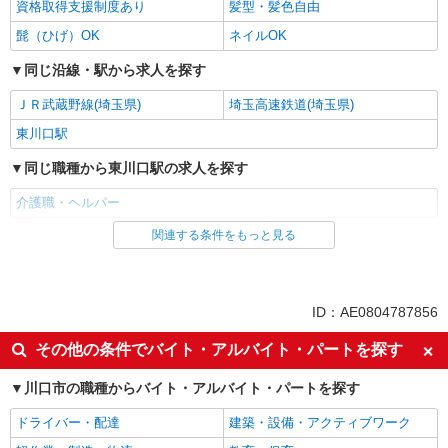
資格取得支援制度あり
髪型・髪色自由
髭（ひげ）OK
ネイルOK
同じ沿線・駅から求人を探す
ＪＲ武蔵野線(埼玉県)
埼玉高速鉄道(埼玉県)
東川口駅
同じ職種から東川口駅の求人を探す
介護職・ヘルパー
関連する条件をもっと見る
同じ雇用形態から東川口駅の求人を探す
パート
同じ特徴から東川口駅の求人を探す
ID：AE0804787856
入社日応相談
即日勤務OK
その他の条件でバイト・アルバイト・パートを探す
友達と応募OK
職場見学OKまたは説明会あり
川口市の職種からバイト・アルバイト・パートを探す
未経験歓迎
経験者・有資格者歓迎
ドライバー・配達
建築・設備・アクティブワーク
女性活躍中
主婦・主夫歓迎