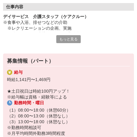
◇長く安心して働ける環境づくり
・ツクイ独自の福祉厚生制度でプライベートも充実
仕事内容
・子育てサポート企業として「くるみん認定」の取得
デイサービス 介護スタッフ（ケアクルー）
・子育て支援の福利厚生制度あり！子育てと仕事の両立を応援◎
※食事や入浴、排せつなどの介助
・スタッフ何でも相談窓口やライフキャリア相談など、各相談窓
※レクリエーションの企画、実施
口あり
※他スタッフと連携してのケア業務全般
もっと見る
※送迎・添乗業務
◇頑張った分、スタッフに還元！
※各種記録業務など
・2024年冬季賞与からインセンティブ賞与を導入
・パートは特別手当の支給あり
★＼サービス・職種の魅力／
募集情報（パート）
「今私たちに求められていることは何だろう」「どんな工夫をした
ら喜んでいただけるだろう」他職種で連携しながら創意工夫し支援
給与
していきます。感謝の言葉を直接いただけたり、信頼関係を築いて
時給1,141円〜1,469円
いくことができます。日勤中心で働け介護度も比較的高くないた
め、体に負担が少ないのも魅力の一つです。
★土日祝日は時給100円アップ！
※給与幅は資格・経験等による
勤務時間・曜日
（1）08:00〜18:00（休憩60分）
（2）08:00〜13:00（休憩なし）
（3）13:00〜18:00（休憩なし）
※勤務時間相談可
※月平均時間外勤務3時間程度