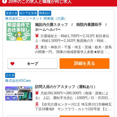
20
件のこの求人と職種が同じ求人
派遣社員
紹介予定派遣
職業紹介
株式会社ニッソーネット 関東版（介護）
施設内介護スタッフ / 病院内看護助手 /
ホームヘルパー
介護福祉士：時給1,700円〜2,312円 初任者以
上：時給1,500円〜2,162円 無資格の方：時給
1,350円〜1,925円 ※給与幅は勤務先による +交通
東京・神奈川・千葉・埼玉・茨城・栃木・群馬
費、諸手当（勤務先による） +0円で介護資格が取
の関東一円。 関東の地域密着求人多数★駅近・家
れる （別途規定） ★給与日払い制度あり！
から近い求人をお探しできます！
詳細を見る
キープ
正社員
株式会社ASCare
訪問入浴のケアスタッフ（運転あり）
月給260,000円〜280,000円（地域・資格によ
る） 上記、運転手当含む（1000円／日・月20日換
算） ★介護福祉士の方は月給20,000円加算（資格
【在宅介護センター川口】埼玉県川口市柳崎五
手当） 別途交通費支給（30,000円上限／月） 別途
丁目18番地8 サンフラワ－カトウ102号室 【とこ
残業手当（月平均残業時間15時間）残業代全額支
ろざわ訪問入浴】埼玉県所沢市旭町5番地6 鹿野
給