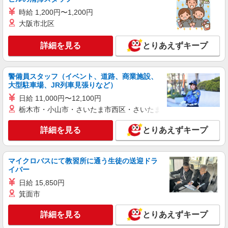
キープ
時給 1,200円〜1,200円
派遣社員
大阪市北区
株式会社トラストグロース 新宿本社 第3営業部
グループホームでの夜専介護士
詳細を見る
とりあえずキープ
1夜勤：26600円〜30400円 ※資格や経験など
による
警備員スタッフ（イベント、道路、商業施設、
埼玉県川口市
大型駐車場、JR列車見張りなど）
日給 11,000円〜12,100円
詳細を見る
キープ
栃木市・小山市・さいたま市西区・さいたま市岩槻区・久喜市・
派遣社員
詳細を見る
とりあえずキープ
（株）ウィルオブ・ワークCW 大宮支店/ms110101
介護スタッフ
時給1650円 ◆前払い・日払い・週払いOK
マイクロバスにて教習所に通う生徒の送迎ドラ
イバー
埼玉県川口市川口駅周辺
日給 15,850円
箕面市
詳細を見る
キープ
詳細を見る
とりあえずキープ
派遣社員