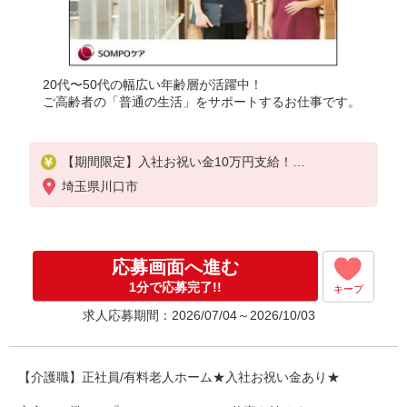
20代〜50代の幅広い年齢層が活躍中！
ご高齢者の「普通の生活」をサポートするお仕事です。
【期間限定】入社お祝い金10万円支給！
対象26/9/1迄に正社員として入社された方
埼玉県川口市
※お祝い金は入社後3か月目の給与で支給、その他詳
細は面接時にご案内します
【介護福祉士】月給285,800円／年収例384万円〜
応募画面へ進む
【実務者研修】月給256,000円／年収例345万円〜
【初任者研修・無資格】月給247,200円／年収例334
1分で応募完了!!
キープ
万円〜
求人応募期間：2026/07/04～2026/10/03
※職務手当、働きがい向上手当、日祝手当（月平均2
回分）、夜勤手当（月平均5回分）等、毎月平均的に
支払われる手当を含む
【介護職】正社員/有料老人ホーム★入社お祝い金あり★
※介護福祉士のみ、特別職務手当も含む
◎残業時は別途時間外手当支給（超過1分〜）