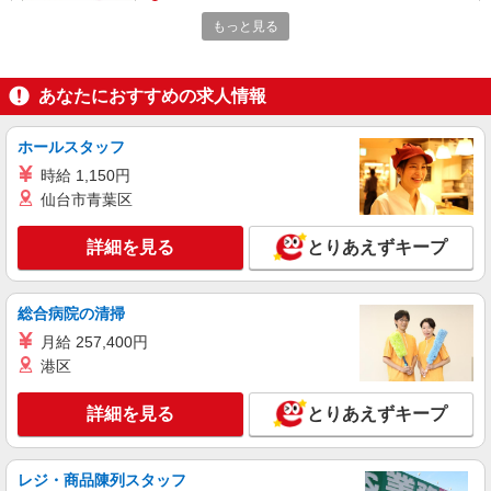
330万円〜 【初任者研修】 月給：232,700円 年収
埼玉県川口市戸塚5-8-3
例：320万円〜 ※職務手当、働きがい向上手当、
もっと見る
日祝手当（月平均2回分）、夜勤手当（月平均5回
詳細を見る
キープ
分）等、毎月平均的に支払われる手当を含みま
す。 ※介護福祉士のみ、特別職務手当も含む ◎オ
あなたにおすすめの求人情報
ンコール手当（1,500円/日）別途支給あり ◎残業
正社員
時は別途時間外手当支給（超過1分〜） ◎賞与
そんぽの家 東川口/1068aa1
基本給2.08ヶ月分/年支給
ホールスタッフ
介護スタッフ
時給 1,150円
【介護福祉士】 月給：285,800円 年収例：384
仙台市青葉区
万円〜 【実務者研修】 月給：256,000円 年収例：
345万円〜 【初任者研修・無資格】 月給：
埼玉県川口市大字木曽呂717-1
247,200円 年収例：334万円〜 ※職務手当、働き
詳細を見る
とりあえずキープ
がい向上手当、日祝手当（月平均2回分）、夜勤手
詳細を見る
キープ
当（月平均5回分）等、毎月平均的に支払われる手
当を含みます。 ※介護福祉士のみ、特別職務手当
総合病院の清掃
も含む ◎残業時は別途時間外手当支給（超過1
派遣社員
分〜） ◎賞与 基本給2.08ヶ月分/年支給
月給 257,400円
株式会社kotrio /●SW-H1-2099238
港区
レア＊欠員により急募！シニア向けマンション
で生活サポート
詳細を見る
とりあえずキープ
時給1650円〜2312円 ＜日払い有/週払い有/交
通費全支給(ガソリン代含む)＞
川口市 交通費全額支給
レジ・商品陳列スタッフ