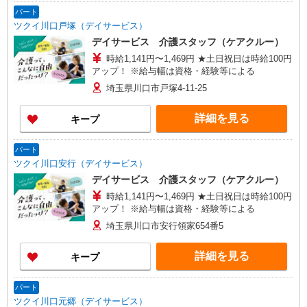
【与野営業所】埼玉県さいたま市中央区本町東四
パート
丁目2番地2 AMENITYHOUSE 【在宅介護センタ
ツクイ川口戸塚（デイサービス）
ー春日部】埼玉県春日部市粕壁東二丁目3番地40
デイサービス 介護スタッフ（ケアクルー）
グレースヒル橋本202号室
時給1,141円〜1,469円 ★土日祝日は時給100円
アップ！ ※給与幅は資格・経験等による
埼玉県川口市戸塚4-11-25
詳細を見る
キープ
パート
ツクイ川口安行（デイサービス）
デイサービス 介護スタッフ（ケアクルー）
時給1,141円〜1,469円 ★土日祝日は時給100円
アップ！ ※給与幅は資格・経験等による
埼玉県川口市安行領家654番5
詳細を見る
キープ
パート
ツクイ川口元郷（デイサービス）