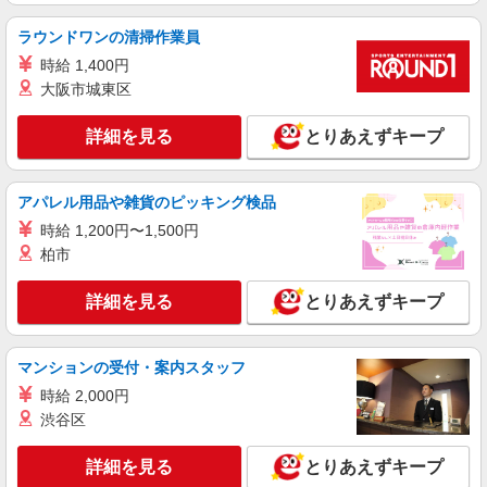
株式会社トラストグロース 新宿本社 第3営業部
デイサービスでの介護士
ラウンドワンの清掃作業員
時給：初任者1450円〜1500円 実務者
時給 1,400円
1500円〜1550円 介福1550円〜1600円 ※経
大阪市城東区
験などにより異なる
埼玉県川口市
詳細を見る
とりあえずキープ
詳細を見る
キープ
派遣社員
アパレル用品や雑貨のピッキング検品
株式会社トラストグロース 新宿本社 第3営業部
時給 1,200円〜1,500円
有料老人ホームでの介護士
柏市
時給：初任者1600円/実務者1650円/介護福祉士
1700円 ※資格や経験などによる
詳細を見る
とりあえずキープ
埼玉県川口市
マンションの受付・案内スタッフ
詳細を見る
キープ
時給 2,000円
アルバイト
渋谷区
パート
派遣社員
紹介予定派遣
日研トータルソーシング株式会社 メディカルケア事業部/大宮オフィ
ス
詳細を見る
とりあえずキープ
未経験・無資格OKの介護スタッフ