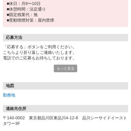
■休日：月8〜10日
■休憩時間：法定通り
■固定残業代：無
■受動喫煙対策：屋内禁煙
応募方法
「応募する」ボタンをご利用ください。
こちらより折り返しご連絡いたします。
電話でのご応募もお待ちしております。
面接時には履歴書（写真貼付）をお持ちください。
もっと見る
■ 選考プロセス ■
［1］面接設定
※採用コールセンターからご連絡させていただきます。
地図
※書類選考からになる場合がございます。
勤務地
［2］面接（1〜2回）・適性検査
※検査はパソコンを使用した簡単な性格診断です
連絡先住所
〒140-0002 東京都品川区東品川4-12-8 品川シーサイドイースト
［3］選考結果通知
タワー3F
※最短翌日〜1週間程度で通知いたします。