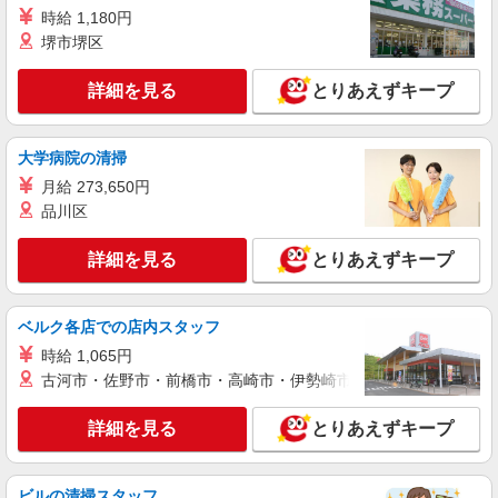
時給 1,180円
詳細を見る
キープ
堺市堺区
職業紹介
詳細を見る
とりあえずキープ
株式会社kotrio /●SW-S-2080008
東川口駅≫日収1.2万円〜◎デイサービスで見
守りや生活補助など
大学病院の清掃
時給1550円〜2312円 ＜交通費全支給(ガソリ
月給 273,650円
ン代含む)＞
品川区
川口市 応募時の履歴書不要＊
詳細を見る
とりあえずキープ
詳細を見る
キープ
派遣社員
ベルク各店での店内スタッフ
株式会社トラストグロース 新宿本社 第3営業部
時給 1,065円
グループホームでの夜専介護士
古河市・佐野市・前橋市・高崎市・伊勢崎市・太田市・館林市・
1夜勤：24700円〜27550円 ※資格や経験など
による
詳細を見る
とりあえずキープ
埼玉県川口市
ビルの清掃スタッフ
詳細を見る