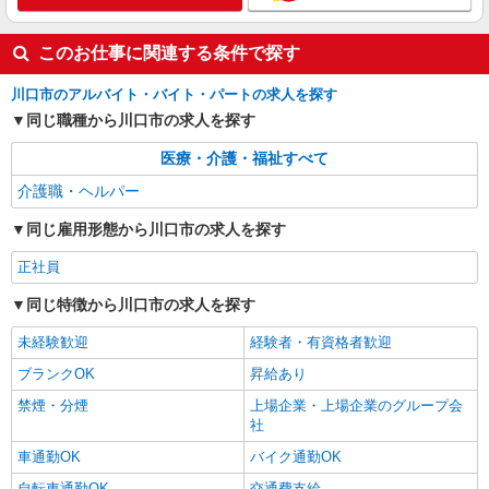
給：200,000円〜220,000円 ・資格手当：10,000〜
30,000円 ・役職手当：10,000〜70,000円 ・処遇改
埼玉県川口市
このお仕事に関連する条件で探す
善手当：20,000〜60,000円（勤続年数、保有資格
により変動） ・固定残業手当：20,000円（10時
詳細を見る
キープ
川口市のアルバイト・バイト・パートの求人を探す
間） ※固定残業時間を超過する場合には超過勤務
手当として別途支給 ・夜勤手当：10,000円/1回
同じ職種から川口市の求人を探す
（上記給与とは別に支給） 下記資格をお持ちの方
歓迎 ・認知症介護基礎研修 ・初任者研修 ・実務
医療・介護・福祉すべて
者研修 ・介護福祉士 など
介護職・ヘルパー
同じ雇用形態から川口市の求人を探す
正社員
同じ特徴から川口市の求人を探す
未経験歓迎
経験者・有資格者歓迎
ブランクOK
昇給あり
禁煙・分煙
上場企業・上場企業のグループ会
社
車通勤OK
バイク通勤OK
自転車通勤OK
交通費支給