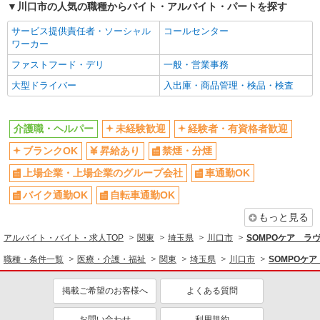
川口市の人気の職種からバイト・アルバイト・パートを探す
サービス提供責任者・ソーシャル
コールセンター
ワーカー
ファストフード・デリ
一般・営業事務
大型ドライバー
入出庫・商品管理・検品・検査
介護職・ヘルパー
未経験歓迎
経験者・有資格者歓迎
ブランクOK
昇給あり
禁煙・分煙
上場企業・上場企業のグループ会社
車通勤OK
バイク通勤OK
自転車通勤OK
もっと見る
アルバイト・バイト・求人TOP
関東
埼玉県
川口市
SOMPOケア ラヴ
職種・条件一覧
医療・介護・福祉
関東
埼玉県
川口市
SOMPOケア
掲載ご希望のお客様へ
よくある質問
お問い合わせ
利用規約