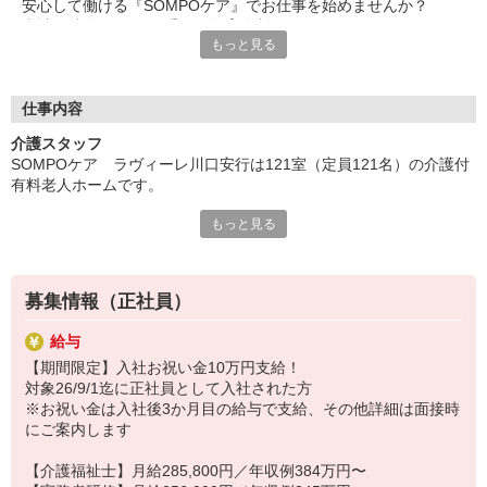
安心して働ける『SOMPOケア』でお仕事を始めませんか？
◎賞与 基本給2.08ヶ月分/年支給
当社の特徴は・・・“手厚い教育体制”です！
もっと見る
さまざまな研修で、あなたのスキルアップをサポート。
必要な知識や技術の取得にあたっては丁寧に指導します。
更なるステップアップもフォロー。
仕事内容
「介護にチャレンジしてみたい」
介護スタッフ
「久しぶりに仕事復帰しようかな」
SOMPOケア ラヴィーレ川口安行は121室（定員121名）の介護付
という、未経験の方・ブランクのある方も大丈夫です！
有料老人ホームです。
経験のある方も、活躍の幅を広げられますよ♪
もっと見る
〜主なお仕事〜
事務・保育士・看護師・アパレル・飲食など・・・
・入浴/食事/排泄の介助
異業種からスタートしたスタッフも多数活躍中◎
・夜間巡回、巡視
あなたも当社で、新しい一歩を踏み出しましょう！
・レストラン誘導・配膳
募集情報（正社員）
・レクリエーション・趣味活動のサポート
・誕生会、季節イベント実施 など
給与
【期間限定】入社お祝い金10万円支給！
対象26/9/1迄に正社員として入社された方
※お祝い金は入社後3か月目の給与で支給、その他詳細は面接時
にご案内します
【介護福祉士】月給285,800円／年収例384万円〜