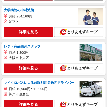
時給1,350円〜1,600円 ★週払いOK（規定あ
り） ※給与幅は経験・能力による
大学病院の中材滅菌
埼玉県川口市 【最寄駅】日暮里舎人ライナー
月給 254,160円
「見沼代親水公園」駅より徒歩8分 ★勤務地は
足立区
3000ヶ所以上★ 自宅から通いやすいエリアなど、
お好きな勤務地をお選び下さい！！
詳細を見る
キープ
詳細を見る
とりあえずキープ
アルバイト
パート
レジ・商品陳列スタッフ
介護付有料老人ホーム ソラスト川口/1180000037-055
介護職員（ヘルパー）（役職なし）
時給 1,300円
大阪市中央区
時給1,245円〜1,295円（経験・能力等による）
埼玉県川口市弥平2-22-10
詳細を見る
とりあえずキープ
詳細を見る
キープ
マイクロバスによる施設利用者送迎ドライバー
職業紹介
日給 10,900円〜10,900円
株式会社kotrio /●SW-S-2096829
神戸市須磨区
正社員で採用します。最短2週間で内定でま
す。就労支援STAFF募集
詳細を見る
とりあえずキープ
【正社員】月給240,000〜400,000円 ・基本