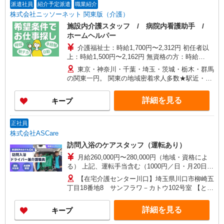
派遣社員
紹介予定派遣
職業紹介
株式会社ニッソーネット 関東版（介護）
施設内介護スタッフ / 病院内看護助手 /
ホームヘルパー
介護福祉士：時給1,700円〜2,312円 初任者以
上：時給1,500円〜2,162円 無資格の方：時給
1,350円〜1,925円 ※給与幅は勤務先による +交通
東京・神奈川・千葉・埼玉・茨城・栃木・群馬
費、諸手当（勤務先による） +0円で介護資格が取
の関東一円。 関東の地域密着求人多数★駅近・家
れる （別途規定） ★給与日払い制度あり！
から近い求人をお探しできます！
詳細を見る
キープ
正社員
株式会社ASCare
訪問入浴のケアスタッフ（運転あり）
月給260,000円〜280,000円（地域・資格によ
る） 上記、運転手当含む（1000円／日・月20日換
算） ★介護福祉士の方は月給20,000円加算（資格
【在宅介護センター川口】埼玉県川口市柳崎五
手当） 別途交通費支給（30,000円上限／月） 別途
丁目18番地8 サンフラワ－カトウ102号室 【とこ
残業手当（月平均残業時間15時間）残業代全額支
ろざわ訪問入浴】埼玉県所沢市旭町5番地6 鹿野
給
川ビル1階 【在宅介護センター加須】埼玉県加須
詳細を見る
キープ
市花崎一丁目23番地10 【在宅介護センター上尾】
埼玉県上尾市上町一丁目11番地20 伊藤店舗1階