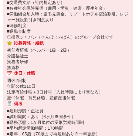
■交通費支給（社内規定あり）
■各種社会保険完備（雇用・労災・健康・厚生年金）
■労働組合加入時：慶弔見舞金、リゾートホテル宿泊割引、レジ
ャー施設割引き制度あり
■研修制度
■退職金制度
◎損保ジャパン（そんぽじゃぱん）のグループ会社です
応募資格・経験
初任者研修（ヘルパー1級・2級）
介護福祉士
実務者研修
無資格
休日・休暇
週休2日制
年間公休110日
法定有給休暇＋3日付与（入社時期により異なる）
慶弔休暇、育児休暇、産前産後休暇
備考
■雇用形態：正社員
■試用期間：あり（6ヶ月※同条件）
■勤務形態：1か月単位の変形労働時間制
■平均所定労働時間：170時間
■定年：65歳（70歳まで再雇用あり※一年更新）