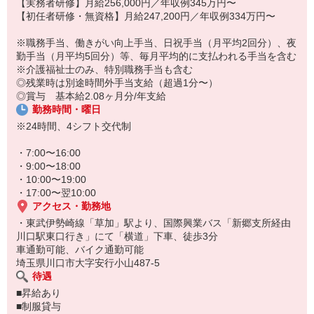
【実務者研修】月給256,000円／年収例345万円〜
【初任者研修・無資格】月給247,200円／年収例334万円〜
※職務手当、働きがい向上手当、日祝手当（月平均2回分）、夜
勤手当（月平均5回分）等、毎月平均的に支払われる手当を含む
※介護福祉士のみ、特別職務手当も含む
◎残業時は別途時間外手当支給（超過1分〜）
◎賞与 基本給2.08ヶ月分/年支給
勤務時間・曜日
※24時間、4シフト交代制
・7:00〜16:00
・9:00〜18:00
・10:00〜19:00
・17:00〜翌10:00
アクセス・勤務地
・東武伊勢崎線「草加」駅より、国際興業バス「新郷支所経由
川口駅東口行き」にて「横道」下車、徒歩3分
車通勤可能、バイク通勤可能
埼玉県川口市大字安行小山487-5
待遇
■昇給あり
■制服貸与