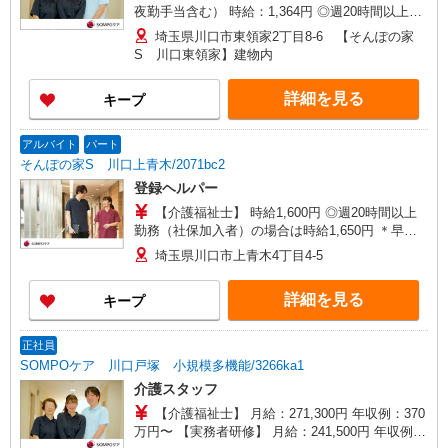
夜勤手当含む） 時給：1,364円 ◎週20時間以上勤
務（社保加入者）の場合は時給：1,414円
埼玉県川口市東領家2丁目8-6 【そんぽの家
S 川口東領家】建物内
詳細を見る
キープ
アルバイト
パート
そんぽの家S 川口上青木/2071bc2
登録ヘルパー
【介護福祉士】 時給1,600円 ◎週20時間以上
勤務（社保加入者）の場合は時給1,650円 ＊早朝
（〜8:00）：時給2,000円〜 ＊日曜祝日：時給
埼玉県川口市上青木4丁目4-5
1,900円〜 【実務者研修・初任者研修（ヘルパー1
級・2級）】 時給1,520円 ◎週20時間以上勤務
詳細を見る
キープ
（社保加入者）の場合は時給1,570円 ＊早朝（〜
8:00）：時給1,900円〜 ＊日曜祝日：時給1,820
円〜 ◎身体介助、生活援助が同時給 ◎キャンセル
正社員
手当：職務時給の60％支給
SOMPOケア 川口戸塚 小規模多機能/3266ka1
介護スタッフ
【介護福祉士】 月給：271,300円 年収例：370
万円〜 【実務者研修】 月給：241,500円 年収例：