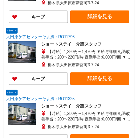
年末年始手当：380円/時 寸志あり：年2回（6月・
栃木県大田原市新富町3-7-24
12月） ※業績による 特別報酬：平均33.8万円（最
高額130万円） ※2025年6月支給実績 ※処遇改善
詳細を見る
キープ
手当は試用期間中(3ヶ月)は支給なし
パート
大田原ケアセンターそよ風：RO11796
ショートステイ 介護スタッフ
【時給】1,280円〜1,470円 ▼給与詳細 処遇改
善手当：200〜220円/時 夜勤手当:6,000円/回 ▼下
記別途支給 通勤手当 年末年始手当：380円/時 寸
栃木県大田原市新富町3-7-24
志あり：年2回（6月・12月） ※業績による ※処
遇改善手当は試用期間中(3ヶ月)は支給なし
詳細を見る
キープ
パート
大田原ケアセンターそよ風：RO11325
ショートステイ 介護スタッフ
【時給】1,280円〜1,470円 ▼給与詳細 処遇改
善手当：200〜220円/時 夜勤手当:6,000円/回 ▼下
記別途支給 通勤手当 年末年始手当：380円/時 寸
栃木県大田原市新富町3-7-24
志あり：年2回（6月・12月） ※業績による ※処
遇改善手当は試用期間中(3ヶ月)は支給なし