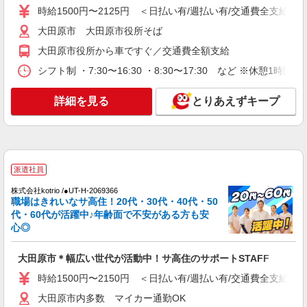
時給1500円〜2125円 ＜日払い有/週払い有/交通費全支給(ガ
派遣社員
株式会社kotrio /●UT-H-1733241
大田原市 大田原市役所そば
＜大田原市＞障がい者デイサービスSTAFF＊
大田原市役所から車ですぐ／交通費全額支給
40代・50代も活躍中
シフト制 ・7:30〜16:30 ・8:30〜17:30 など ※休憩1時間
時給1500円〜2125円 ＜日払い有/週払い有/交
通費全支給(ガソリン代含む)＞
詳細を見る
とりあえずキープ
大田原市内多数 マイカー通勤OK
詳細を見る
キープ
派遣社員
派遣社員
株式会社kotrio /●UT-H-2067383
株式会社kotrio /●UT-H-2069366
大田原市/未経験OK★誰かの支えになれる人
職場はきれいなサ高住！20代・30代・40代・50
に！グルホの世話人♪
代・60代が活躍中♪年齢面で不安がある方も安
時給1500円〜2125円 ＜日払い有/週払い有/交
心◎
通費全支給(ガソリン代含む)＞
大田原市
大田原市＊幅広い世代が活動中！サ高住のサポートSTAFF
時給1500円〜2150円 ＜日払い有/週払い有/交通費全支給(ガ
詳細を見る
キープ
大田原市内多数 マイカー通勤OK