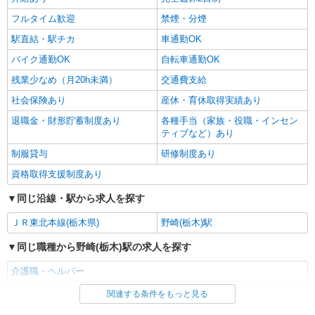
フルタイム歓迎
禁煙・分煙
駅直結・駅チカ
車通勤OK
バイク通勤OK
自転車通勤OK
残業少なめ（月20h未満）
交通費支給
社会保険あり
産休・育休取得実績あり
退職金・財形貯蓄制度あり
各種手当（家族・役職・インセン
ティブなど）あり
制服貸与
研修制度あり
資格取得支援制度あり
同じ沿線・駅から求人を探す
ＪＲ東北本線(栃木県)
野崎(栃木)駅
同じ職種から野崎(栃木)駅の求人を探す
介護職・ヘルパー
関連する条件をもっと見る
同じ雇用形態から野崎(栃木)駅の求人を探す