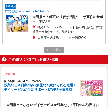
派遣社員
株式会社kotrio /●UT-H-2069366
大田原市＊幅広い世代が活動中！サ高住のサポ
ートSTAFF
時給1500円〜2150円 ＜日払い有/週払い有/交
通費全支給(ガソリン代含む)＞
大田原市内多数 マイカー通勤OK
詳細を見る
キープ
もっと見る
この求人に似ている求人情報
派遣社員
株式会社kotrio /●UT-H-2093971
＼健康的に働こう／利用者さんと一緒に体操や
派遣社員
リハビリサポート等
時給1500円〜2125円 ＜日払い有/週払い有/交
株式会社kotrio /●UT-H-2068864
通費全支給(ガソリン代含む)＞
残業なし＆日勤のみ♪無理なく続けられる職場！
デイサービスの生活サポートSTAFFを募集◎
大田原市
詳細を見る
キープ
大田原市の小さいデイサービス★残業なし♪日勤のみ◎夜はおうち