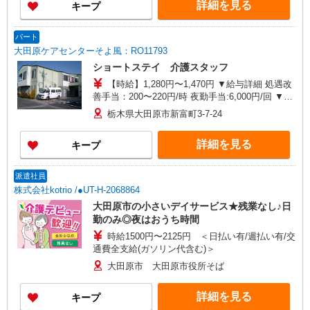
詳細を見る
キープ
パート
大田原ケアセンターそよ風：RO11793
ショートステイ 介護スタッフ
【時給】1,280円〜1,470円 ▼給与詳細 処遇改
善手当：200〜220円/時 夜勤手当:6,000円/回 ▼下
記別途支給 通勤手当 年末年始手当：380円/時 寸
栃木県大田原市新富町3-7-24
志あり：年2回（6月・12月） ※業績による ※処
遇改善手当は試用期間中(3ヶ月)は支給なし
詳細を見る
キープ
派遣社員
株式会社kotrio /●UT-H-2068864
大田原市の小さいデイサービス★残業なし♪日
勤のみ◎夜はおうち時間
時給1500円〜2125円 ＜日払い有/週払い有/交
通費全支給(ガソリン代含む)＞
大田原市 大田原市役所そば
詳細を見る
キープ