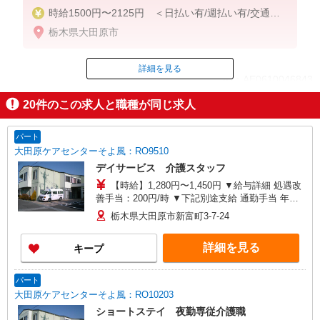
時給1500円〜2125円 ＜日払い有/週払い有/交通費
全支給(ガソリン代含む)＞
栃木県大田原市
詳細を見る
ID：AE0610046843
20
件のこの求人と職種が同じ求人
掲載期間終了
パート
大田原ケアセンターそよ風：RO9510
デイサービス 介護スタッフ
【時給】1,280円〜1,450円 ▼給与詳細 処遇改
善手当：200円/時 ▼下記別途支給 通勤手当 年末
年始手当：380円/時 寸志あり：年2回（6月・12
栃木県大田原市新富町3-7-24
月） ※業績による ※処遇改善手当は試用期間中(3
ヶ月)は支給なし
詳細を見る
キープ
パート
大田原ケアセンターそよ風：RO10203
ショートステイ 夜勤専従介護職