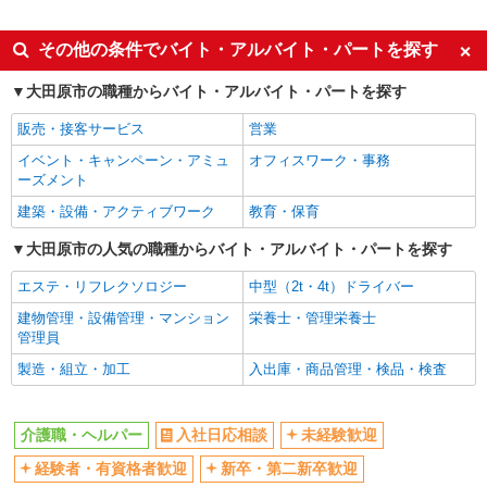
派遣社員
同じ特徴から野崎(栃木)駅の求人を探す
その他の条件でバイト・アルバイト・パートを探す
入社日応相談
未経験歓迎
大田原市の職種からバイト・アルバイト・パートを探す
経験者・有資格者歓迎
新卒・第二新卒歓迎
販売・接客サービス
営業
女性活躍中
主婦・主夫歓迎
イベント・キャンペーン・アミュ
オフィスワーク・事務
フリーター歓迎
学歴不問
ーズメント
ブランクOK
ミドル（40代～）活躍中
建築・設備・アクティブワーク
教育・保育
エルダー（50代～）活躍中
シニア（60代～）活躍中
大田原市の人気の職種からバイト・アルバイト・パートを探す
高収入・高額
ボーナス・賞与あり
エステ・リフレクソロジー
中型（2t・4t）ドライバー
昇給あり
完全週休2日制
建物管理・設備管理・マンション
栄養士・管理栄養士
フルタイム歓迎
禁煙・分煙
管理員
駅直結・駅チカ
車通勤OK
製造・組立・加工
入出庫・商品管理・検品・検査
バイク通勤OK
自転車通勤OK
残業少なめ（月20h未満）
交通費支給
介護職・ヘルパー
入社日応相談
未経験歓迎
社会保険あり
産休・育休取得実績あり
経験者・有資格者歓迎
新卒・第二新卒歓迎