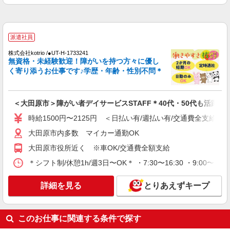
株式会社kotrio /●UT-H-2051320
大田原市＊年齢不問◎未経験から安定した業界
へ＊サ高住
派遣社員
時給1500円〜2125円 ＜日払い有/週払い有/交
通費全支給(ガソリン代含む)＞
株式会社kotrio /●UT-H-1733241
無資格・未経験歓迎！障がいを持つ方々に優し
大田原市
く寄り添うお仕事です♪学歴・年齢・性別不問＊
詳細を見る
キープ
＜大田原市＞障がい者デイサービスSTAFF＊40代・50代も活躍中
派遣社員
時給1500円〜2125円 ＜日払い有/週払い有/交通費全支給(ガ
株式会社kotrio /●UT-H-1876081
デイサービスSTAFF｜面接なし！履歴書不
大田原市内多数 マイカー通勤OK
要！未経験＆無資格OK◎
大田原市役所近く ※車OK/交通費全額支給
時給1500円〜2125円 ＜日払い有/週払い有/交
＊シフト制/休憩1h/週3日〜OK＊ ・7:30〜16:30 ・9:00〜18
通費全支給(ガソリン代含む)＞
大田原市 【西那須野駅そば】
詳細を見る
とりあえずキープ
詳細を見る
キープ
このお仕事に関連する条件で探す
派遣社員