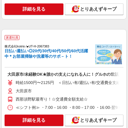
派遣社員
株式会社kotrio /●UT-H-1732749
詳細を見る
とりあえずキープ
サ高住職員＊残業しているようじゃダメか、定
時でね、帰らないと
時給1500円〜2125円 ＜日払い有/週払い有/交
通費全支給(ガソリン代含む)＞
派遣社員
大田原市内多数 マイカー通勤OK
株式会社kotrio /●UT-H-2067383
詳細を見る
日払い週払い◎20代/30代/40代/50代/60代活躍
キープ
中＊お部屋掃除や洗濯等のサポ－ト！
派遣社員
株式会社kotrio /●UT-H-1733485
大田原市/未経験OK★誰かの支えになれる人に！グルホの世話人♪
大田原市＊自分のペースでゆったり働こう＊サ
高住STAFF
時給1500円〜2125円 ＜日払い有/週払い有/交通費全支給(ガ
時給1500円〜2125円 ＜日払い有/週払い有/交
大田原市
通費全支給(ガソリン代含む)＞
西那須野駅最寄り！☆交通費全額支給☆
大田原市内多数 マイカー通勤OK
≪シフト例≫ ・7:00－16:00 ・8:00－17:00 ・16:00-
詳細を見る
キープ
詳細を見る
とりあえずキープ
派遣社員