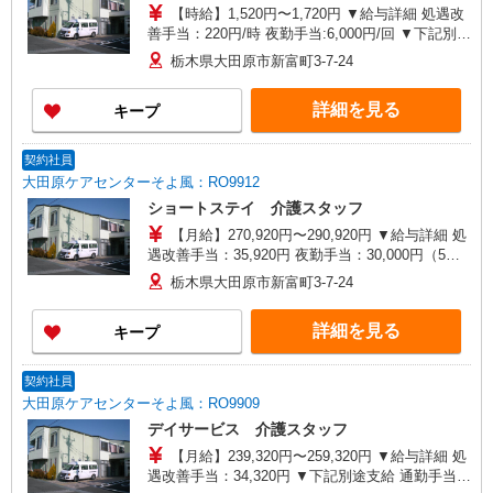
【時給】1,520円〜1,720円 ▼給与詳細 処遇改
善手当：220円/時 夜勤手当:6,000円/回 ▼下記別途
支給 通勤手当 年末年始手当：380円/時 寸志あ
栃木県大田原市新富町3-7-24
り：年2回（6月・12月） ※業績による ※処遇改
善手当は試用期間中(3ヶ月)は支給なし
詳細を見る
キープ
契約社員
大田原ケアセンターそよ風：RO9912
ショートステイ 介護スタッフ
【月給】270,920円〜290,920円 ▼給与詳細 処
遇改善手当：35,920円 夜勤手当：30,000円（5回
分） ※6回目以降は1回6,000円支給 ▼下記別途支
栃木県大田原市新富町3-7-24
給 通勤手当 年末年始手当：380円/時 寸志あり：
年2回（6月・12月） ※業績による 特別報酬：平
詳細を見る
キープ
均34.1万円（最高額135万円） ※2025年6月支給実
績 ※処遇改善手当は試用期間中(3ヶ月)は支給なし
契約社員
大田原ケアセンターそよ風：RO9909
デイサービス 介護スタッフ
【月給】239,320円〜259,320円 ▼給与詳細 処
遇改善手当：34,320円 ▼下記別途支給 通勤手当