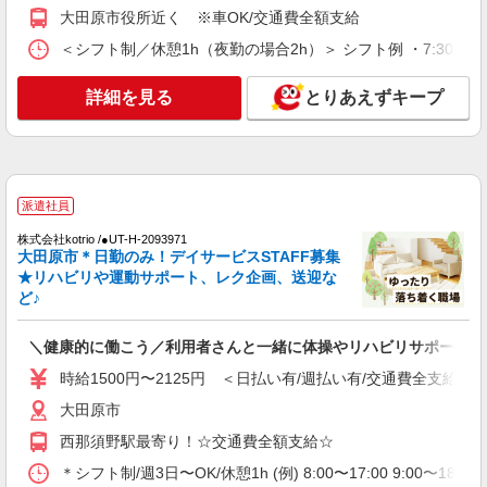
派遣社員
大田原市役所近く ※車OK/交通費全額支給
株式会社kotrio /●UT-H-2067124
＜シフト制／休憩1h（夜勤の場合2h）＞ シフト例 ・7:30〜16:30
大田原市≫家庭的でこぢんまりしたグルホ＊家
事サポートなど
詳細を見る
とりあえずキープ
時給1500円〜2125円 ＜日払い有/週払い有/交
通費全支給(ガソリン代含む)＞
大田原市内多数 マイカー通勤OK
詳細を見る
キープ
派遣社員
株式会社kotrio /●UT-H-2093971
派遣社員
大田原市＊日勤のみ！デイサービスSTAFF募集
株式会社kotrio /●UT-H-2020443
★リハビリや運動サポート、レク企画、送迎な
ど♪
大田原市★未経験OKの人間関係に悩まない職
場へ★サ高住スタッフ
時給1500円〜2125円 ＜日払い有/週払い有/交
＼健康的に働こう／利用者さんと一緒に体操やリハビリサポート等
通費全支給(ガソリン代含む)＞
時給1500円〜2125円 ＜日払い有/週払い有/交通費全支給(ガ
大田原市
大田原市
詳細を見る
西那須野駅最寄り！☆交通費全額支給☆
キープ
＊シフト制/週3日〜OK/休憩1h (例) 8:00〜17:00 9:00〜18: