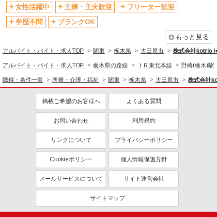
退職金・財形貯蓄制度あり
各種手当（家族・役職・インセン
女性活躍中
主婦・主夫歓迎
フリーター歓迎
ティブなど）あり
学歴不問
ブランクOK
制服貸与
研修制度あり
もっと見る
資格取得支援制度あり
アルバイト・バイト・求人TOP
関東
栃木県
大田原市
株式会社kotrio 
同じ職種から求人を探す
アルバイト・バイト・求人TOP
栃木県の路線
ＪＲ東北本線
野崎(栃木)駅
医療・介護・福祉
職種・条件一覧
医療・介護・福祉
関東
栃木県
大田原市
株式会社kot
介護職・ヘルパー
掲載ご希望のお客様へ
よくある質問
同じ特徴から求人を探す
未経験歓迎
お問い合わせ
ミドル（40代～）活躍中
利用規約
ボーナス・賞与あり
車通勤OK
リンクについて
プライバシーポリシー
交通費支給
社会保険あり
Cookieポリシー
個人情報保護方針
産休・育休取得実績あり
メールサービスについて
サイト運営会社
サイトマップ