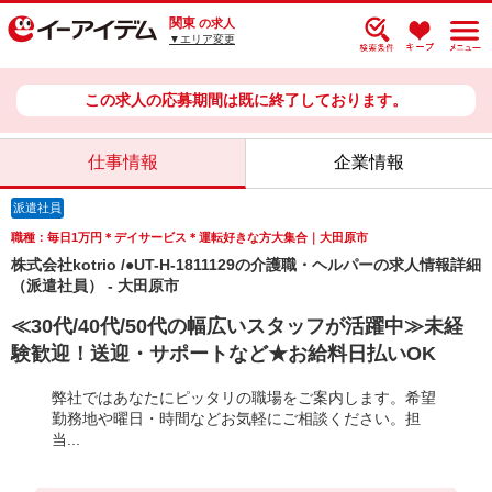
関東
の求人
▼エリア変更
この求人の応募期間は既に終了しております。
仕事情報
企業情報
派遣社員
職種：毎日1万円＊デイサービス＊運転好きな方大集合｜大田原市
株式会社kotrio /●UT-H-1811129の介護職・ヘルパーの求人情報詳細
（派遣社員） - 大田原市
≪30代/40代/50代の幅広いスタッフが活躍中≫未経
験歓迎！送迎・サポートなど★お給料日払いOK
弊社ではあなたにピッタリの職場をご案内します。希望
勤務地や曜日・時間などお気軽にご相談ください。担
当...