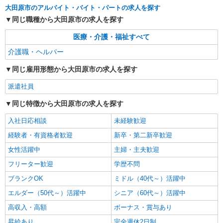
株式会社kotrio /●UT-H-1981042
大田原市のアルバイト・バイト・パートの求人を探す
<大田原市>高時給&シフト柔軟でいいとこ取り
同じ職種から大田原市の求人を探す
♪サ高住の補助STAFF
医療・介護・福祉すべて
時給1500円〜2125円 ＜日払い有/週払い有/交
通費全支給(ガソリン代含む)＞
介護職・ヘルパー
大田原市
同じ雇用形態から大田原市の求人を探す
詳細を見る
キープ
派遣社員
派遣社員
同じ特徴から大田原市の求人を探す
株式会社kotrio /●UT-H-1811208
入社日応相談
未経験歓迎
障がい者デイで送迎、見守りなど★大田原市★
運転できる方急募
経験者・有資格者歓迎
新卒・第二新卒歓迎
時給1500円〜2125円 ＜日払い有/週払い有/交
女性活躍中
主婦・主夫歓迎
通費全支給(ガソリン代含む)＞
フリーター歓迎
学歴不問
大田原市
ブランクOK
ミドル（40代～）活躍中
詳細を見る
キープ
エルダー（50代～）活躍中
シニア（60代～）活躍中
高収入・高額
ボーナス・賞与あり
昇給あり
完全週休2日制