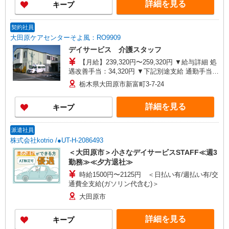
詳細を見る
キープ
契約社員
大田原ケアセンターそよ風：RO9909
デイサービス 介護スタッフ
【月給】239,320円〜259,320円 ▼給与詳細 処
遇改善手当：34,320円 ▼下記別途支給 通勤手当
年末年始手当：380円/時 寸志あり：年2回（6月・
栃木県大田原市新富町3-7-24
12月） ※業績による 特別報酬：平均33.8万円（最
高額130万円） ※2025年6月支給実績 ※処遇改善
詳細を見る
キープ
手当は試用期間中(3ヶ月)は支給なし
派遣社員
株式会社kotrio /●UT-H-2086493
＜大田原市＞小さなデイサービスSTAFF≪週3
勤務≫≪夕方退社≫
時給1500円〜2125円 ＜日払い有/週払い有/交
通費全支給(ガソリン代含む)＞
大田原市
詳細を見る
キープ