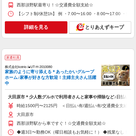
西那須野駅最寄り！☆交通費全額支給☆
派遣社員
【シフト制/休憩1h】 例 ・7:00〜16:00 ・8:00〜17:00 ・9:
株式会社kotrio /●UT-H-2069366
大田原市＊幅広い世代が活動中！サ高住のサポ
詳細を見る
とりあえずキープ
ートSTAFF
時給1500円〜2150円 ＜日払い有/週払い有/交
通費全支給(ガソリン代含む)＞
大田原市内多数 マイカー通勤OK
派遣社員
詳細を見る
キープ
株式会社kotrio /●UT-H-2010080
家族のように寄り添える＊あったかいグループ
派遣社員
ホーム♪家事が好きな方歓迎！主婦主夫さん活躍
株式会社kotrio /●UT-H-1876081
中
デイサービスSTAFF｜面接なし！履歴書不
要！未経験＆無資格OK◎
大田原市＊少人数グルホで利用者さんと家事や掃除など♪日払いOK
時給1500円〜2125円 ＜日払い有/週払い有/交
時給1500円〜2125円 ＜日払い有/週払い有/交通費全支給(ガ
通費全支給(ガソリン代含む)＞
大田原市
大田原市 【西那須野駅そば】
西那須野駅から車ですぐ！☆交通費全額支給☆
詳細を見る
キープ
◆週3日〜勤務OK（曜日相談もお気軽に！） ◆残業なし！日勤のみの勤務も