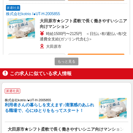
派遣社員
株式会社kotrio /●UT-H-2005855
大田原市★シフト柔軟で長く働きやすいシニア
向けマンション
時給1500円〜2125円 ＜日払い有/週払い有/交
通費全支給(ガソリン代含む)＞
大田原市
詳細を見る
キープ
もっと見る
この求人に似ている求人情報
派遣社員
株式会社kotrio /●UT-H-2010080
大田原市＊少人数グルホで利用者さんと家事や
派遣社員
掃除など♪日払いOK
時給1500円〜2125円 ＜日払い有/週払い有/交
株式会社kotrio /●UT-H-2005855
通費全支給(ガソリン代含む)＞
利用者さんの暮らしを支えます♪清潔感のあふれ
る職場で、心にゆとりをもってスタート！
大田原市
詳細を見る
キープ
大田原市★シフト柔軟で長く働きやすいシニア向けマンション