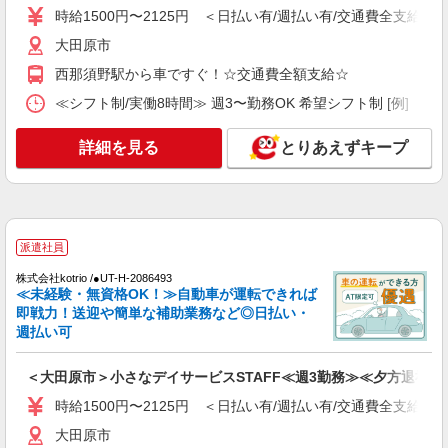
時給1500円〜2125円 ＜日払い有/週払い有/交通費全支給(ガ
派遣社員
株式会社ブレイブ（マイナビグループ）/MD09
大田原市
介護スタッフ ◆デイサービス、サービス付き
西那須野駅から車ですぐ！☆交通費全額支給☆
高齢者向け住宅、グループホームなど様々な勤
務先から選べます。
≪シフト制/実働8時間≫ 週3〜勤務OK 希望シフト制 [例] ・8:00〜
未経験：時給1350〜1550円（資格・経験によ
る） 経験者：時給1550〜1750円（資格・経験によ
る） ◎月収例 時給1750円×1日8時間×22日（週5
詳細を見る
とりあえずキープ
栃木県大田原市 【最寄駅】 ◆JR東北本線「野
日）＝30万8000円 ◆昇給あり ◆支払い方法 ※日
崎駅」 ★その他、近隣に多数勤務地あります！
払い/週払い/月払い対応も可能です。詳しくは面談
時にご相談ください。 ◆交通費：別途全額支給 ※
詳細を見る
キープ
当社規定あり
派遣社員
派遣社員
株式会社kotrio /●UT-H-1905882
株式会社kotrio /●UT-H-2086493
≪未経験・無資格OK！≫自動車が運転できれば
大田原市▼綺麗なサ高住で生活ケア▼清掃やフ
即戦力！送迎や簡単な補助業務など◎日払い・
ロアの巡回など
週払い可
時給1500円〜2125円 ＜日払い有/週払い有/交
通費全支給(ガソリン代含む)＞
＜大田原市＞小さなデイサービスSTAFF≪週3勤務≫≪夕方退社≫
大田原市
時給1500円〜2125円 ＜日払い有/週払い有/交通費全支給(ガ
詳細を見る
キープ
大田原市