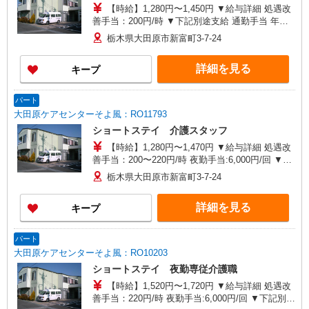
【時給】1,280円〜1,450円 ▼給与詳細 処遇改
善手当：200円/時 ▼下記別途支給 通勤手当 年末
年始手当：380円/時 寸志あり：年2回（6月・12
栃木県大田原市新富町3-7-24
月） ※業績による ※処遇改善手当は試用期間中(3
ヶ月)は支給なし
詳細を見る
キープ
パート
大田原ケアセンターそよ風：RO11793
ショートステイ 介護スタッフ
【時給】1,280円〜1,470円 ▼給与詳細 処遇改
善手当：200〜220円/時 夜勤手当:6,000円/回 ▼下
記別途支給 通勤手当 年末年始手当：380円/時 寸
栃木県大田原市新富町3-7-24
志あり：年2回（6月・12月） ※業績による ※処
遇改善手当は試用期間中(3ヶ月)は支給なし
詳細を見る
キープ
パート
大田原ケアセンターそよ風：RO10203
ショートステイ 夜勤専従介護職
【時給】1,520円〜1,720円 ▼給与詳細 処遇改
善手当：220円/時 夜勤手当:6,000円/回 ▼下記別途