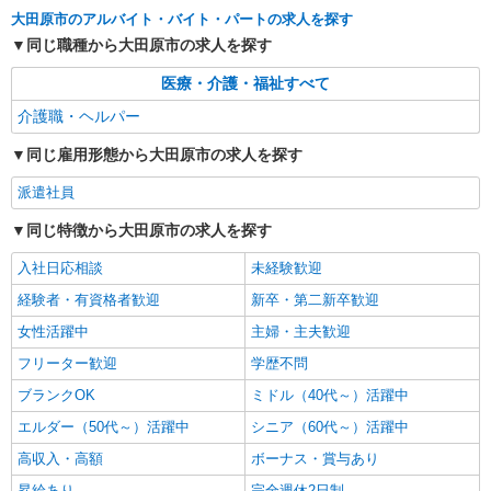
派遣社員
大田原市のアルバイト・バイト・パートの求人を探す
株式会社kotrio /●UT-H-2068035
同じ職種から大田原市の求人を探す
大田原市｜まずは送迎業務で活躍しよう◎デイ
サービスSTAFF
医療・介護・福祉すべて
時給1500円〜2125円 ＜日払い有/週払い有/交
介護職・ヘルパー
通費全支給(ガソリン代含む)＞
大田原市内多数 マイカー通勤OK
同じ雇用形態から大田原市の求人を探す
派遣社員
詳細を見る
キープ
同じ特徴から大田原市の求人を探す
派遣社員
入社日応相談
株式会社kotrio /●UT-H-2094055
未経験歓迎
＜面接なし＞デイサービスでリハビリ補助・送
経験者・有資格者歓迎
新卒・第二新卒歓迎
迎など＊大田原市
女性活躍中
主婦・主夫歓迎
時給1500円〜2125円 ＜日払い有/週払い有/交
通費全支給(ガソリン代含む)＞
フリーター歓迎
学歴不問
大田原市
ブランクOK
ミドル（40代～）活躍中
エルダー（50代～）活躍中
シニア（60代～）活躍中
詳細を見る
キープ
高収入・高額
ボーナス・賞与あり
昇給あり
完全週休2日制