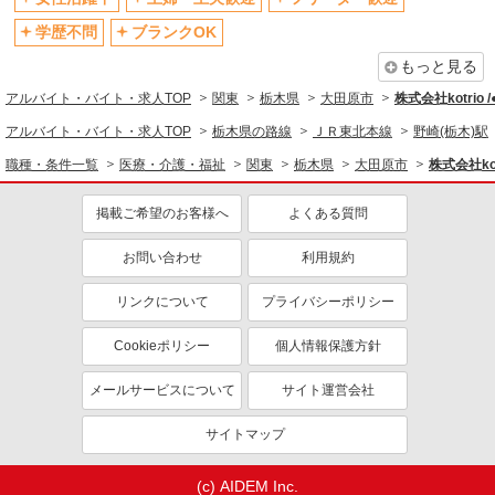
退職金・財形貯蓄制度あり
各種手当（家族・役職・インセン
ティブなど）あり
学歴不問
ブランクOK
制服貸与
研修制度あり
もっと見る
資格取得支援制度あり
アルバイト・バイト・求人TOP
関東
栃木県
大田原市
株式会社kotrio 
同じ職種から求人を探す
アルバイト・バイト・求人TOP
栃木県の路線
ＪＲ東北本線
野崎(栃木)駅
職種・条件一覧
医療・介護・福祉
関東
栃木県
大田原市
株式会社kot
医療・介護・福祉
介護職・ヘルパー
掲載ご希望のお客様へ
よくある質問
同じ特徴から求人を探す
お問い合わせ
利用規約
未経験歓迎
ミドル（40代～）活躍中
リンクについて
プライバシーポリシー
ボーナス・賞与あり
車通勤OK
交通費支給
社会保険あり
Cookieポリシー
個人情報保護方針
産休・育休取得実績あり
メールサービスについて
サイト運営会社
サイトマップ
(c) AIDEM Inc.