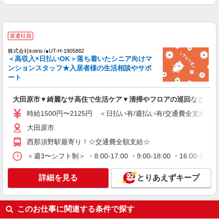
派遣社員
株式会社kotrio /●UT-H-2011870
≪大田原市≫夜勤なし！未経験・ブランクOK
派遣社員
のデイスタッフ
時給1500円〜2125円 ＜日払い有/週払い有/交
株式会社kotrio /●UT-H-1905882
通費全支給(ガソリン代含む)＞
＜高収入×日払いOK＞落ち着いたシニア向けマ
ンションスタッフ★入居者様の生活相談やサポ
大田原市
ート
詳細を見る
キープ
大田原市▼綺麗なサ高住で生活ケア▼清掃やフロアの巡回など
時給1500円〜2125円 ＜日払い有/週払い有/交通費全支給(ガ
派遣社員
株式会社kotrio /●UT-H-2012140
大田原市
大田原市｜未経験でも大丈夫◎研修が手厚い有
西那須野駅最寄り！☆交通費全額支給☆
料住宅の介護♪
＜週3〜シフト制＞ ・8:00-17:00 ・9:00-18:00 ・16:
時給1500円〜2125円 ＜日払い有/週払い有/交
通費全支給(ガソリン代含む)＞
詳細を見る
大田原市
とりあえずキープ
詳細を見る
キープ
このお仕事に関連する条件で探す