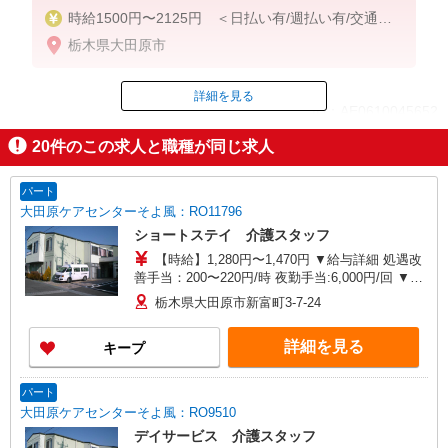
時給1500円〜2125円 ＜日払い有/週払い有/交通費
全支給(ガソリン代含む)＞
栃木県大田原市
詳細を見る
ID：AE0610045652
20
件のこの求人と職種が同じ求人
掲載期間終了
パート
大田原ケアセンターそよ風：RO11796
ショートステイ 介護スタッフ
【時給】1,280円〜1,470円 ▼給与詳細 処遇改
善手当：200〜220円/時 夜勤手当:6,000円/回 ▼下
記別途支給 通勤手当 年末年始手当：380円/時 寸
栃木県大田原市新富町3-7-24
志あり：年2回（6月・12月） ※業績による ※処
遇改善手当は試用期間中(3ヶ月)は支給なし
詳細を見る
キープ
パート
大田原ケアセンターそよ風：RO9510
デイサービス 介護スタッフ