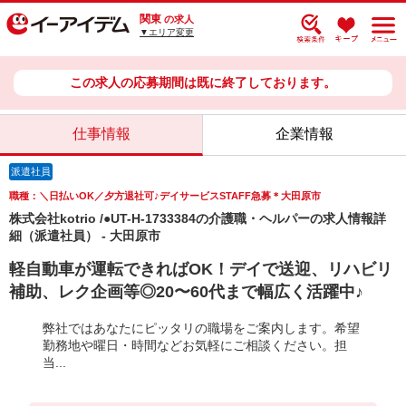
関東
の求人
▼エリア変更
この求人の応募期間は既に終了しております。
仕事情報
企業情報
派遣社員
職種：＼日払いOK／夕方退社可♪デイサービスSTAFF急募＊大田原市
株式会社kotrio /●UT-H-1733384の介護職・ヘルパーの求人情報詳
細（派遣社員） - 大田原市
軽自動車が運転できればOK！デイで送迎、リハビリ
補助、レク企画等◎20〜60代まで幅広く活躍中♪
弊社ではあなたにピッタリの職場をご案内します。希望
勤務地や曜日・時間などお気軽にご相談ください。担
当...