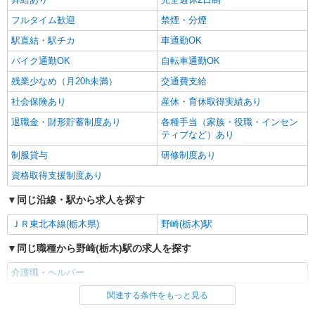
フルタイム歓迎
禁煙・分煙
駅直結・駅チカ
車通勤OK
バイク通勤OK
自転車通勤OK
残業少なめ（月20h未満）
交通費支給
社会保険あり
産休・育休取得実績あり
退職金・財形貯蓄制度あり
各種手当（家族・役職・インセン
ティブなど）あり
制服貸与
研修制度あり
資格取得支援制度あり
同じ沿線・駅から求人を探す
ＪＲ東北本線(栃木県)
野崎(栃木)駅
同じ職種から野崎(栃木)駅の求人を探す
介護職・ヘルパー
関連する条件をもっと見る
同じ雇用形態から野崎(栃木)駅の求人を探す