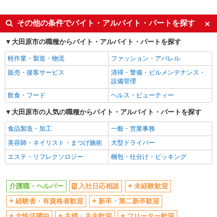
派遣社員
同じ特徴から野崎(栃木)駅の求人を探す
その他の条件でバイト・アルバイト・パートを探す
入社日応相談
未経験歓迎
大田原市の職種からバイト・アルバイト・パートを探す
経験者・有資格者歓迎
新卒・第二新卒歓迎
軽作業・製造・物流
ファッション・アパレル
女性活躍中
主婦・主夫歓迎
販売・接客サービス
清掃・警備・ビルメンテナンス・
フリーター歓迎
学歴不問
設備管理
ブランクOK
ミドル（40代～）活躍中
飲食・フード
ヘルス・ビューティー
エルダー（50代～）活躍中
シニア（60代～）活躍中
大田原市の人気の職種からバイト・アルバイト・パートを探す
高収入・高額
ボーナス・賞与あり
食品製造・加工
一般・営業事務
昇給あり
完全週休2日制
美容師・ネイリスト・まつげ施術
大型ドライバー
フルタイム歓迎
禁煙・分煙
エステ・リフレクソロジー
梱包・仕分け・ピッキング
駅直結・駅チカ
車通勤OK
バイク通勤OK
自転車通勤OK
介護職・ヘルパー
入社日応相談
未経験歓迎
残業少なめ（月20h未満）
交通費支給
経験者・有資格者歓迎
新卒・第二新卒歓迎
社会保険あり
産休・育休取得実績あり
女性活躍中
主婦・主夫歓迎
フリーター歓迎