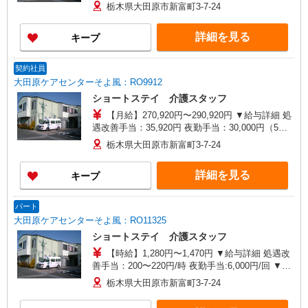
支給 通勤手当 年末年始手当：380円/時 寸志あ
栃木県大田原市新富町3-7-24
り：年2回（6月・12月） ※業績による ※処遇改
善手当は試用期間中(3ヶ月)は支給なし
詳細を見る
キープ
契約社員
大田原ケアセンターそよ風：RO9912
ショートステイ 介護スタッフ
【月給】270,920円〜290,920円 ▼給与詳細 処
遇改善手当：35,920円 夜勤手当：30,000円（5回
分） ※6回目以降は1回6,000円支給 ▼下記別途支
栃木県大田原市新富町3-7-24
給 通勤手当 年末年始手当：380円/時 寸志あり：
年2回（6月・12月） ※業績による 特別報酬：平
詳細を見る
キープ
均34.1万円（最高額135万円） ※2025年6月支給実
績 ※処遇改善手当は試用期間中(3ヶ月)は支給なし
パート
大田原ケアセンターそよ風：RO11325
ショートステイ 介護スタッフ
【時給】1,280円〜1,470円 ▼給与詳細 処遇改
善手当：200〜220円/時 夜勤手当:6,000円/回 ▼下
記別途支給 通勤手当 年末年始手当：380円/時 寸
栃木県大田原市新富町3-7-24
志あり：年2回（6月・12月） ※業績による ※処
遇改善手当は試用期間中(3ヶ月)は支給なし