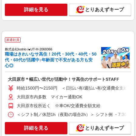
派遣社員
詳細を見る
とりあえずキープ
株式会社kotrio /●UT-H-2068740
＼収入アップを全面サポート／小規模デイ
STAFF｜資格支援制度あり
時給1500円〜2125円 ＜日払い有/週払い有/交
通費全支給(ガソリン代含む)＞
派遣社員
大田原市 大田原市役所そば
株式会社kotrio /●UT-H-2069366
職場はきれいなサ高住！20代・30代・40代・50
詳細を見る
キープ
代・60代が活躍中♪年齢面で不安がある方も安
心◎
派遣社員
株式会社kotrio /●UT-H-1811208
大田原市＊幅広い世代が活動中！サ高住のサポートSTAFF
障がい者デイで送迎、見守りなど★大田原市★
時給1500円〜2150円 ＜日払い有/週払い有/交通費全支給(ガ
運転できる方急募
大田原市内多数 マイカー通勤OK
時給1500円〜2125円 ＜日払い有/週払い有/交
通費全支給(ガソリン代含む)＞
大田原市役所近く ※車OK/交通費全額支給
大田原市
＜シフト制／休憩1h（夜勤の場合2h）＞ シフト例 ・7:30〜16:30
詳細を見る
キープ
詳細を見る
とりあえずキープ