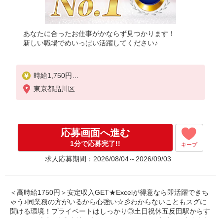
あなたに合ったお仕事がかならず見つかります！
新しい職場でめいっぱい活躍してください♪
時給1,750円
※当社規定あり
東京都品川区
応募画面へ進む
1分で応募完了!!
キープ
求人応募期間：2026/08/04～2026/09/03
＜高時給1750円＞安定収入GET★Excelが得意なら即活躍できち
ゃう♪同業務の方がいるから心強い☆彡わからないこともスグに
聞ける環境！プライベートはしっかり◎土日祝休五反田駅からす
ぐそば☆徒歩1分◎当社限定☆パナソニック健保加入♪ご本人負担