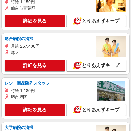
東京都品川区東品川2-2-20 天王洲オーシャン
時給 1,150円
スクエア8F
仙台市青葉区
詳細を見る
キープ
詳細を見る
とりあえずキープ
派遣社員
日研トータルソーシング株式会社（お仕事No.5A323-OW）
総合病院の清掃
総合事務
月給 257,400円
時給1650円 別途交通費支給 ＜月収＞ 247000
港区
円以上可 150H
東京都品川区八潮
詳細を見る
とりあえずキープ
詳細を見る
キープ
レジ・商品陳列スタッフ
時給 1,180円
正社員
株式会社リジョイスカンパニー（11921602）
堺市堺区
一般事務
詳細を見る
とりあえずキープ
月給22万7000円以上 ※研修期間2ヶ月間は給
与95％支給
NTT東日本関東病院（東京都品川区東五反田5
大学病院の清掃
丁目9-22）