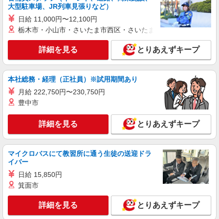
を想定しています。 ※管理職採用の場合は「管理
大型駐車場、JR列車見張りなど）
詳細を見る
キープ
監督者」に該当するため、時間外・休日労働に対
日給 11,000円〜12,100円
する割増賃金の支給対象外となります。 【給与更
栃木市・小山市・さいたま市西区・さいたま市岩槻区・久喜市・
改】年1回(7月) 【賃金形態】月給制
正社員
職業紹介
ニッセイ・ウェルス生命保険株式会社
詳細を見る
とりあえずキープ
生命保険会社の一般事務
月給274,000円〜549,100円(残業代別) 年収
4,100,000円 〜8,400,000円(賞与・残業代含む)
本社総務・経理（正社員）※試用期間あり
（賞与 年2回/6月、12月支給） ※前職の給与を考
東京都品川区大崎2-1-1 Think Park Tower 23
月給 222,750円〜230,750円
慮し、経験・能力に応じて決定します。 ※非管理
階 （変更の範囲）会社の定める事業所（在宅勤務
豊中市
職としての採用を想定しています。
を行う場所を含む）
詳細を見る
キープ
詳細を見る
とりあえずキープ
正社員
職業紹介
ニッセイ・ウェルス生命保険株式会社
マイクロバスにて教習所に通う生徒の送迎ドラ
イバー
生命保険会社の事務職
日給 15,850円
月給626,800円〜867,000円 年収 9,590,100円
〜13,941,400円(業績賞与・残業代含む) （賞与 年
箕面市
2回/6月、12月支給） ※前職の給与を考慮し、経
東京都品川区大崎2-1-1 Think Park Tower （変
験・能力に応じて決定します。 ※「管理監督者」
詳細を見る
とりあえずキープ
更の範囲）会社の定める事業所（在宅勤務を行う
に該当するため、時間外・休日労働に対する割増
場所を含む）