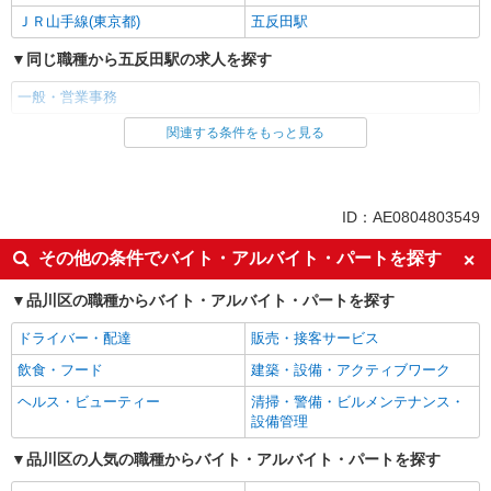
ＪＲ山手線(東京都)
五反田駅
同じ職種から五反田駅の求人を探す
一般・営業事務
関連する条件をもっと見る
同じ雇用形態から五反田駅の求人を探す
派遣社員
同じ特徴から五反田駅の求人を探す
ID：AE0804803549
未経験歓迎
高収入・高額
その他の条件でバイト・アルバイト・パートを探す
土日祝休み
交通費支給
品川区の職種からバイト・アルバイト・パートを探す
社会保険あり
ドライバー・配達
販売・接客サービス
同じ職種から求人を探す
飲食・フード
建築・設備・アクティブワーク
オフィスワーク・事務
ヘルス・ビューティー
清掃・警備・ビルメンテナンス・
一般・営業事務
設備管理
同じ特徴から求人を探す
品川区の人気の職種からバイト・アルバイト・パートを探す