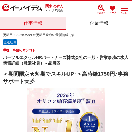
関東
の求人
▼エリア変更
仕事情報
企業情報
更新日：2026/08/04 ※更新日時点の最新情報です
派遣社員
職種：事務のオシゴト
パーソルエクセルHRパートナーズ株式会社の一般・営業事務の求人
情報詳細（派遣社員） - 品川区
＜期間限定★短期でスキルUP↑＞高時給1750円♪事務
サポート☆彡