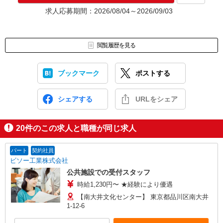
ます。予めご了承ください。
求人応募期間：2026/08/04～2026/09/03
お仕事番号（ES26-0603472）
閲覧履歴を見る
ブックマーク
ポストする
シェアする
URLをシェア
20
件のこの求人と職種が同じ求人
パート
契約社員
ビソー工業株式会社
公共施設での受付スタッフ
時給1,230円〜 ★経験により優遇
【南大井文化センター】 東京都品川区南大井
1-12-6