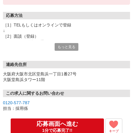
応募方法
［1］TELもしくはオンラインで登録
↓
［2］面談（登録）
オンラインor電話お選び頂けます
もっと見る
★所要時間：30分〜1時間
★ご希望や入社日の相談などお聞かせください
↓
［3］お仕事の紹介
連絡先住所
ご応募頂いたお仕事の詳しい説明
大阪府大阪市北区堂島浜一丁目1番27号
ご希望条件に合うお仕事があればその他のお仕事もご紹介
大阪堂島浜タワー11階
↓
［4］お仕事決定
就業にあたっての手続きを行います。
この求人に関するお問い合わせ
↓
0120-577-787
［5］お仕事スタート
担当：採用係
出勤初日は営業担当が同行するので
ご安心くださいね。
応募画面へ進む
1分で応募完了!!
キープ
※ご応募のタイミングによっては募集が終了している場合もござい