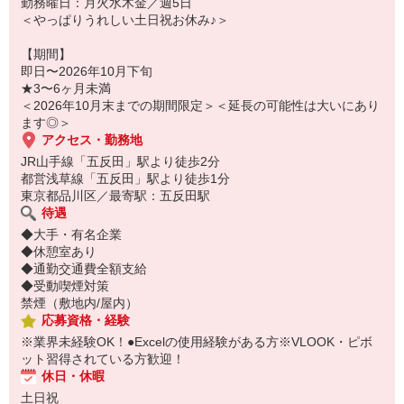
勤務曜日：月火水木金／週5日
＜やっぱりうれしい土日祝お休み♪＞
【期間】
即日〜2026年10月下旬
★3〜6ヶ月未満
＜2026年10月末までの期間限定＞＜延長の可能性は大いにあり
ます◎＞
アクセス・勤務地
JR山手線「五反田」駅より徒歩2分
都営浅草線「五反田」駅より徒歩1分
東京都品川区／最寄駅：五反田駅
待遇
◆大手・有名企業
◆休憩室あり
◆通勤交通費全額支給
◆受動喫煙対策
禁煙（敷地内/屋内）
応募資格・経験
※業界未経験OK！●Excelの使用経験がある方※VLOOK・ピボ
ット習得されている方歓迎！
休日・休暇
土日祝