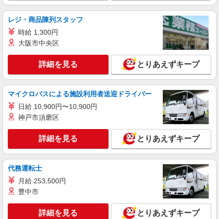
正社員
レジ・商品陳列スタッフ
株式会社リジョイスカンパニー（103919）
時給 1,300円
大学病院の一般事務
大阪市中央区
月給223,000円以上 ※研修期間2ヶ月間は給与
95％支給
詳細を見る
とりあえずキープ
昭和医科大学病院（東京都品川区旗の台1丁目
5-8）
マイクロバスによる施設利用者送迎ドライバー
詳細を見る
キープ
日給 10,900円〜10,900円
神戸市須磨区
アルバイト
パート
職業紹介
株式会社フルキャスト東京支社/EA0401G-10C
詳細を見る
とりあえずキープ
仕分け シール貼り 倉庫内軽作業 オフィスワー
ク イベントスタッフ等
時給1600円〜1800円（22:00〜翌5:00の深夜手
代務運転士
当で時給UP） ※給与幅は経験・能力による
月給 253,500円
東京都品川区
豊中市
詳細を見る
キープ
詳細を見る
とりあえずキープ