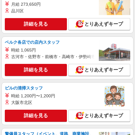
月給 273,650円
品川区
詳細を見る
キープ
詳細を見る
とりあえずキープ
正社員
職業紹介
ニッセイ・ウェルス生命保険株式会社
生命保険会社の事務職
ベルク各店での店内スタッフ
月給597,900円〜701,899円(残業代別) 年収
時給 1,065円
9,000,000円 〜10,500,000円 （賞与 年2回/6月、
12月支給） ※前職の給与を考慮し、経験・能力に
古河市・佐野市・前橋市・高崎市・伊勢崎市・太田市・館林市・
東京都品川区大崎2-1-1 Think Park Tower （変
応じて決定します。 ※ラインを持たない管理職と
更の範囲）会社の定める事業所（在宅勤務を行う
しての採用を想定しています。 ※本ポジションは
場所を含む）
詳細を見る
とりあえずキープ
「管理監督者」に該当するため、時間外・休日労
詳細を見る
キープ
働に対する割増賃金の支給対象外となります。
【給与更改】年1回(7月) 【賃金形態】月給制
ビルの清掃スタッフ
正社員
職業紹介
時給 1,200円〜1,200円
ニッセイ・ウェルス生命保険株式会社
大阪市北区
生命保険会社の一般事務
月給361,500円〜730,700円(残業代別) 年収
詳細を見る
とりあえずキープ
6,000,000円 〜11,179,000円(残業手当、賞与込み)
（賞与 年2回/6月、12月支給） ※前職の給与を考
東京都品川区大崎2-1-1 Think Park Tower （変
慮し、経験・能力に応じて決定します。 ※非管理
更の範囲）会社の定める事業所
職あるいはラインを持たない管理職としての採用
警備員スタッフ（イベント、道路、商業施設、