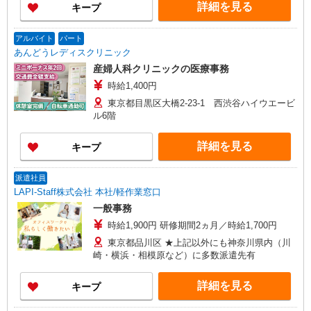
詳細を見る
キープ
アルバイト
パート
あんどうレディスクリニック
産婦人科クリニックの医療事務
時給1,400円
東京都目黒区大橋2-23-1 西渋谷ハイウエービ
ル6階
詳細を見る
キープ
派遣社員
LAPI-Staff株式会社 本社/軽作業窓口
一般事務
時給1,900円 研修期間2ヵ月／時給1,700円
東京都品川区 ★上記以外にも神奈川県内（川
崎・横浜・相模原など）に多数派遣先有
詳細を見る
キープ