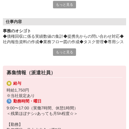
もっと見る
約4割で保険料がオトク！
平日毎日、来社不要の電話面談を開催中♪
「応募するか悩む…」
仕事内容
「もう少し詳しく仕事の内容を聞きたい」
事務のオシゴト
そんな方も安心してご応募ください。
◆債権回収に係る実績数値の集計◆提携先からの問い合わせ対応◆
しっかりお話を聞いて頂いてから
社内報告資料の作成◆業務フロー図の作成◆タスク管理◆専用シス
選考に進むかどうか考えていただけます◎
テムの入力
もっと見る
▼下記に当てはまる方、ぜひ一度ご連絡ください▼
私達がご希望に合ったお仕事をご紹介します。
・残業が少ない仕事に転職したい
・結婚を機に働き方を変えたい
募集情報（派遣社員）
・出産後も働ける仕事に就きたい
・資格を活かして働きたい
給与
・資格はないけど働ける仕事を見つけたい
時給1,750円
※当社規定あり
勤務時間・曜日
9:00〜17:00（実働7時間、休憩1時間）
＜残業ほぼナシ♪あっても月5h程度☆＞
【勤務】