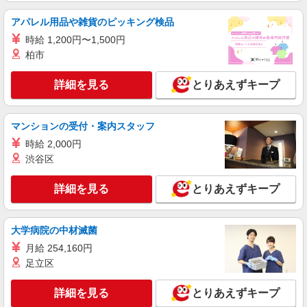
賃金の支給対象外となります。 【給与更改】年1
詳細を見る
キープ
回(7月) 【賃金形態】月給制
アパレル用品や雑貨のピッキング検品
時給 1,200円〜1,500円
アルバイト
パート
職業紹介
柏市
株式会社フルキャスト東京支社/EA0401G-10W
カンタン事務・データ入力スタッフ
詳細を見る
とりあえずキープ
時給1600円〜1800円（22:00〜翌5:00の深夜手
当で時給UP） ※給与幅は経験・能力による
東京都品川区
マンションの受付・案内スタッフ
時給 2,000円
詳細を見る
キープ
渋谷区
アルバイト
パート
職業紹介
詳細を見る
とりあえずキープ
株式会社フルキャスト東京支社/EA0401G-10O
カンタン軽作業スタッフ（仕分け・シール貼り
など）
大学病院の中材滅菌
時給1600円〜1800円（22:00〜翌5:00の深夜手
月給 254,160円
当で時給UP） ※給与幅は経験・能力による
足立区
東京都品川区
詳細を見る
とりあえずキープ
詳細を見る
キープ