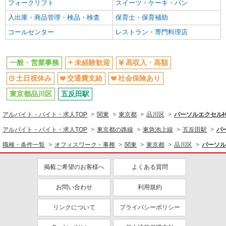
未経験歓迎
フォークリフト
土日祝休み
スイーツ・ケーキ・パン
交通費支給
入出庫・商品管理・検品・検査
社会保険あり
保育士・保育補助
コールセンター
レストラン・専門料理店
一般・営業事務
未経験歓迎
高収入・高額
土日祝休み
交通費支給
社会保険あり
東京都品川区
五反田駅
アルバイト・バイト・求人TOP
関東
東京都
品川区
パーソルエクセル
アルバイト・バイト・求人TOP
東京都の路線
東急池上線
五反田駅
パ
職種・条件一覧
オフィスワーク・事務
関東
東京都
品川区
パーソル
掲載ご希望のお客様へ
よくある質問
お問い合わせ
利用規約
リンクについて
プライバシーポリシー