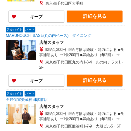
東京都千代田区大手町
詳細を見る
キープ
アルバイト
パート
MARUNOUCHI BASE(丸の内ベース) ダイニング
店舗スタッフ
時給1,300円 ※給与幅は経験・能力による ■食
事補助あり ⇒1食200円 ■昇給あり（年2回） ⇒ト
レーナーになったら… 通常時給＋300円！！ ■
東京都千代田区丸の内1-3-4 丸の内テラス1・
研修時給 ⇒通常時給より変動なし ■高校生時給 ⇒
2F
通常時給より変動なし ■深夜時給 ⇒22時以降時給
25％UP↑
詳細を見る
キープ
アルバイト
パート
全席個室楽蔵神田駅前店
店舗スタッフ
時給1,300円 ※給与幅は経験・能力による ■食
事補助あり ⇒1食200円 ■昇給あり（年2回） ⇒ト
レーナーになったら… 通常時給＋300円！！ ■
東京都千代田区鍛冶町1-7-9 大朋ビル5・6F
研修時給 ⇒通常時給より変動なし ■高校生時給 ⇒