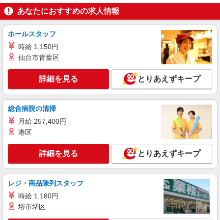
アルバイト
パート
あなたにおすすめの求人情報
全席個室楽蔵秋葉原駅前店
店舗スタッフ
ホールスタッフ
時給1,300円 ※給与幅は経験・能力による ■食
時給 1,150円
事補助あり ⇒1食200円 ■昇給あり（年2回） ⇒ト
仙台市青葉区
レーナーになったら… 通常時給＋300円！！ ■
東京都千代田区神田佐久間町1-16 ダイニング
研修時給 ⇒通常時給より変動なし ■高校生時給 ⇒
スクエア秋葉原ビル3F
通常時給より変動なし ■深夜時給 ⇒22時以降時給
詳細を見る
とりあえずキープ
25％UP↑
詳細を見る
キープ
総合病院の清掃
アルバイト
パート
月給 257,400円
個室ダイニング ウメ子の家 有楽町駅前店
港区
店舗スタッフ
時給1,300円 ※給与幅は経験・能力による ■食
詳細を見る
とりあえずキープ
事補助あり ⇒1食200円 ■昇給あり（年2回） ⇒ト
レーナーになったら… 通常時給＋300円！！ ■
東京都千代田区有楽町2-3-5 aune有楽町7F
研修時給 ⇒通常時給より変動なし ■高校生時給 ⇒
レジ・商品陳列スタッフ
通常時給より変動なし ■深夜時給 ⇒22時以降時給
詳細を見る
キープ
25％UP↑
時給 1,180円
堺市堺区
アルバイト
パート