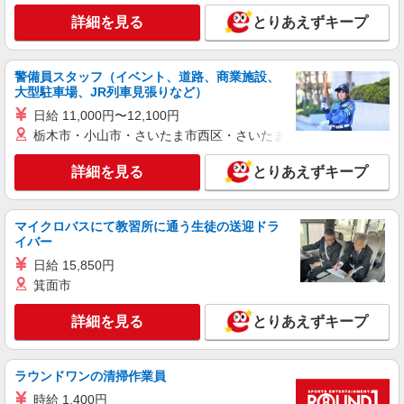
店舗スタッフ
詳細を見る
とりあえずキープ
時給1,300円 ※給与幅は経験・能力による ■食
事補助あり ⇒1食200円 ■昇給あり（年2回） ⇒ト
レーナーになったら… 通常時給＋300円！！ ■
警備員スタッフ（イベント、道路、商業施設、
東京都千代田区神田佐久間町1-16 ダイニング
大型駐車場、JR列車見張りなど）
研修時給 ⇒通常時給より変動なし ■高校生時給 ⇒
スクエア秋葉原ビル2F
通常時給より変動なし ■深夜時給 ⇒22時以降時給
日給 11,000円〜12,100円
25％UP↑
栃木市・小山市・さいたま市西区・さいたま市岩槻区・久喜市・
詳細を見る
キープ
詳細を見る
とりあえずキープ
アルバイト
パート
大衆＆個室祭酒場飯田橋東口駅前店
店舗スタッフ
マイクロバスにて教習所に通う生徒の送迎ドラ
時給1,300円 ※給与幅は経験・能力による ■食
イバー
事補助あり ⇒1食200円 ■昇給あり（年2回） ⇒ト
日給 15,850円
レーナーになったら… 通常時給＋300円！！ ■
東京都千代田区飯田橋4-9-8 飯田橋プラザ1F
箕面市
研修時給 ⇒通常時給より変動なし ■高校生時給 ⇒
通常時給より変動なし ■深夜時給 ⇒22時以降時給
詳細を見る
キープ
詳細を見る
とりあえずキープ
25％UP↑
アルバイト
パート
ラウンドワンの清掃作業員
大衆＆個室祭酒場飯田橋東口駅前店
時給 1,400円
店舗スタッフ