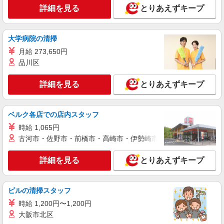
全席個室じぶんどき丸の内センタービル店
詳細を見る
とりあえずキープ
店舗スタッフ
時給1,300円 ※給与幅は経験・能力による ■食
事補助あり ⇒1食200円 ■昇給あり（年2回） ⇒ト
大学病院の清掃
レーナーになったら… 通常時給＋300円！！ ■
東京都千代田区丸の内1-6-1 丸の内センター
月給 273,650円
研修時給 ⇒通常時給より変動なし ■高校生時給 ⇒
ビルB1F
品川区
通常時給より変動なし ■深夜時給 ⇒22時以降時給
25％UP↑
詳細を見る
キープ
詳細を見る
とりあえずキープ
アルバイト
パート
ベルク各店での店内スタッフ
全席個室ととうお秋葉原駅前店
店舗スタッフ
時給 1,065円
古河市・佐野市・前橋市・高崎市・伊勢崎市・太田市・館林市・
時給1,300円 ※給与幅は経験・能力による ■食
事補助あり ⇒1食200円 ■昇給あり（年2回） ⇒ト
レーナーになったら… 通常時給＋300円！！ ■
詳細を見る
東京都千代田区神田佐久間町1-16 ダイニング
とりあえずキープ
研修時給 ⇒通常時給より変動なし ■高校生時給 ⇒
スクエア秋葉原ビル5F
通常時給より変動なし ■深夜時給 ⇒22時以降時給
25％UP↑
ビルの清掃スタッフ
詳細を見る
キープ
時給 1,200円〜1,200円
アルバイト
大阪市北区
パート
全席個室ウメ子の家秋葉原駅前店