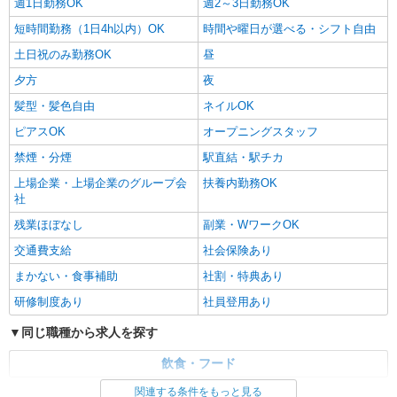
週1日勤務OK
週2～3日勤務OK
短時間勤務（1日4h以内）OK
時間や曜日が選べる・シフト自由
土日祝のみ勤務OK
昼
夕方
夜
髪型・髪色自由
ネイルOK
ピアスOK
オープニングスタッフ
禁煙・分煙
駅直結・駅チカ
上場企業・上場企業のグループ会
扶養内勤務OK
社
残業ほぼなし
副業・WワークOK
交通費支給
社会保険あり
まかない・食事補助
社割・特典あり
研修制度あり
社員登用あり
同じ職種から求人を探す
飲食・フード
関連する条件をもっと見る
同じ特徴から求人を探す