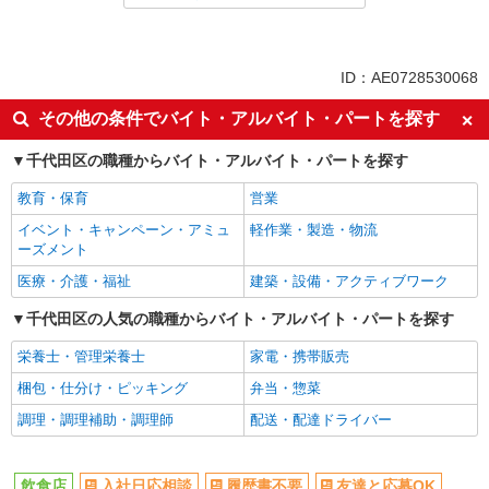
未経験歓迎
高校生OK
大学生歓迎
週1日勤務OK
ID：AE0728530068
週2～3日勤務OK
短時間勤務（1日4h以内）OK
その他の条件でバイト・アルバイト・パートを探す
オープニングスタッフ
上場企業・上場企業のグループ会
社
千代田区の職種からバイト・アルバイト・パートを探す
扶養内勤務OK
副業・WワークOK
教育・保育
営業
交通費支給
社会保険あり
イベント・キャンペーン・アミュ
軽作業・製造・物流
まかない・食事補助
社員登用あり
ーズメント
医療・介護・福祉
建築・設備・アクティブワーク
千代田区の人気の職種からバイト・アルバイト・パートを探す
栄養士・管理栄養士
家電・携帯販売
梱包・仕分け・ピッキング
弁当・惣菜
調理・調理補助・調理師
配送・配達ドライバー
飲食店
入社日応相談
履歴書不要
友達と応募OK