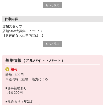
「安心できる環境で働きたい」
■深夜時給
もっと見る
そんな方にピッタリです。
⇒22時以降時給25％UP↑
第一興商は≪働きやすさ×安定性≫に自信あり！
大手ならではの環境で、腰を据えて働けます。
仕事内容
■安定してしっかり稼げる
店舗スタッフ
週1日〜OK＆レギュラー勤務も大歓迎◎
店舗Staff大募集（＊‘ω‘ ＊）
「週5でがっつり」など働き方も選べます。
【具体的なお仕事内容は…】
■頑張りはしっかり評価
（ホールstaff）
昇給年2回！トレーナーになれば時給＋300円！
もっと見る
・お客様のご案内
やりがいを感じながら働けます。
・ご注文のお伺い
■安心して続けられる環境
・料理のご提供
社会保険完備・福利厚生充実◎
・お会計
長く働きたい方も安心です。
募集情報（アルバイト・パート）
・テーブルの片づけ など…
■嬉しい社割あり
系列飲食店やビッグエコーが割引で利用可能！
給与
（キッチンstaff）
生活にも嬉しい特典つき♪
時給1,300円
・調理補助
※給与幅は経験・能力による
・お皿洗い など
「安定した環境でしっかり働きたい」
そんな方はぜひご応募ください◎
■食事補助あり
＼しっかり稼ぎたい方、安定して働きたい方におすすめ！／
⇒1食200円
第一興商グループだからこその安定した環境で、
週4〜5日のレギュラー勤務も歓迎。
■昇給あり（年2回）