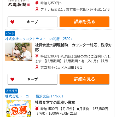
時給1,350円〜
アトレ秋葉原1：東京都千代田区外神田1-17-6
詳細を見る
キープ
パート
株式会社ニッコクトラスト 内閣府（2509）
社員食堂の調理補助、カウンター対応、洗浄対
応
時給1,300円 ※詳細は面接の際にご説明いたし
ます 【試用期間】 試用期間：有（2ヶ月） 試用期
間中の労働条件：変更なし
東京都千代田区永田町1-6-1
詳細を見る
キープ
派遣社員
株式会社トーコー 横浜支店/1776601
社員食堂での皿洗い業務
時給1500円 【月収例】 ■月収例 157,500円
（内訳）1500円×5.0h×21日