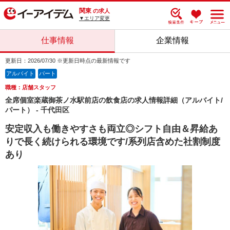
関東
の求人
▼エリア変更
仕事情報
企業情報
更新日：2026/07/30 ※更新日時点の最新情報です
アルバイト
パート
職種：店舗スタッフ
全席個室楽蔵御茶ノ水駅前店の飲食店の求人情報詳細（アルバイト/
パート） - 千代田区
安定収入も働きやすさも両立◎シフト自由＆昇給あ
りで長く続けられる環境です/系列店含めた社割制度
あり