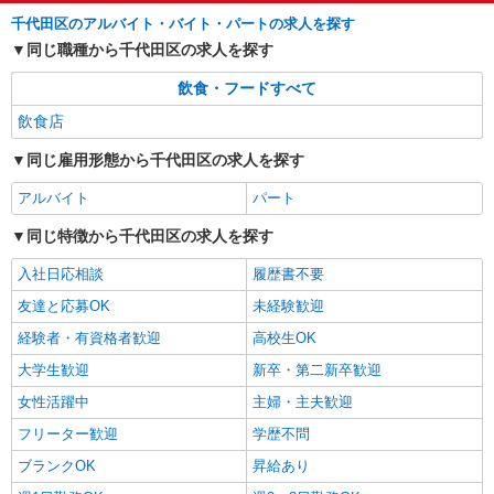
東京都千代田区外神田1-18-19 BiTO AKIBA
研修時給 ⇒通常時給より変動なし ■高校生時給 ⇒
千代田区のアルバイト・バイト・パートの求人を探す
8F
通常時給より変動なし ■深夜時給 ⇒22時以降時給
同じ職種から千代田区の求人を探す
25％UP↑
詳細を見る
キープ
飲食・フードすべて
飲食店
同じ雇用形態から千代田区の求人を探す
アルバイト
パート
同じ特徴から千代田区の求人を探す
入社日応相談
履歴書不要
友達と応募OK
未経験歓迎
経験者・有資格者歓迎
高校生OK
大学生歓迎
新卒・第二新卒歓迎
女性活躍中
主婦・主夫歓迎
フリーター歓迎
学歴不問
ブランクOK
昇給あり