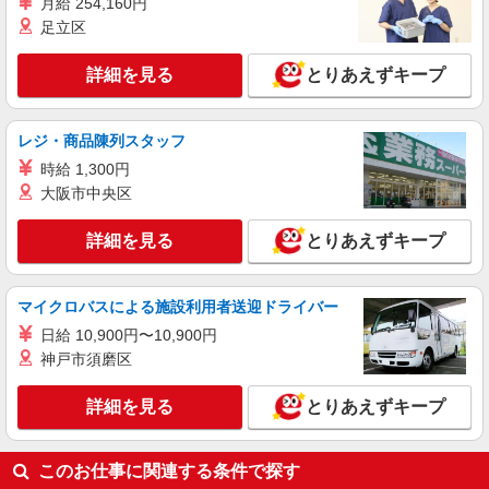
月給 254,160円
事補助あり ⇒1食200円 ■昇給あり（年2回） ⇒ト
足立区
レーナーになったら… 通常時給＋300円！！ ■
東京都千代田区有楽町2-3-5 aune有楽町3F
研修時給 ⇒通常時給より変動なし ■高校生時給 ⇒
通常時給より変動なし ■深夜時給 ⇒22時以降時給
詳細を見る
とりあえずキープ
詳細を見る
キープ
25％UP↑
アルバイト
パート
レジ・商品陳列スタッフ
全席個室じぶんどき秋葉原駅前店
時給 1,300円
店舗スタッフ
大阪市中央区
時給1,300円 ※給与幅は経験・能力による ■食
事補助あり ⇒1食200円 ■昇給あり（年2回） ⇒ト
詳細を見る
とりあえずキープ
レーナーになったら… 通常時給＋300円！！ ■
東京都千代田区外神田1-18-19 BiTO AKIBA
研修時給 ⇒通常時給より変動なし ■高校生時給 ⇒
8F
通常時給より変動なし ■深夜時給 ⇒22時以降時給
マイクロバスによる施設利用者送迎ドライバー
25％UP↑
詳細を見る
キープ
日給 10,900円〜10,900円
神戸市須磨区
アルバイト
パート
全席個室じぶんどき秋葉原駅前店
詳細を見る
とりあえずキープ
店舗スタッフ
時給1,300円 ※給与幅は経験・能力による ■食
事補助あり ⇒1食200円 ■昇給あり（年2回） ⇒ト
このお仕事に関連する条件で探す
レーナーになったら… 通常時給＋300円！！ ■