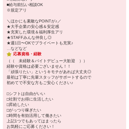
■給与前払い相談OK
※規定アリ
＼ほかにも素敵なPOINTが♪／
★大手企業の安心感＆安定感
★充実した環境＆福利厚生アリ
★STAFFみんな仲良し◎
★週1日〜OKでプライベートも充実♪
…などなど
応募資格・経験
（（ 未経験＆バイトデビュー大歓迎 ））
経験や資格は必要ございません！！
「頑張りたい」というキモチがあれば大丈夫◎
最初は丁寧に先輩スタッフがサポートするので
初めてで不安な方もご安心ください♪
□シフトは自由がいい
□社割でお得に生活したい
□昇給したい
□がっつり稼ぎたい
□時間を有効活用して働きたい
上記1つでもあってはまったら
お気軽にご応募ください！