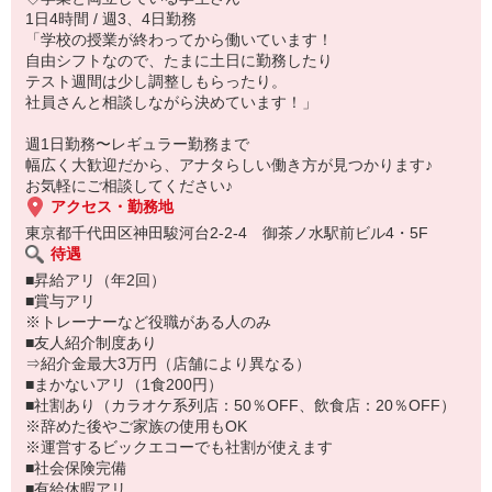
1日4時間 / 週3、4日勤務
「学校の授業が終わってから働いています！
自由シフトなので、たまに土日に勤務したり
テスト週間は少し調整しもらったり。
社員さんと相談しながら決めています！」
週1日勤務〜レギュラー勤務まで
幅広く大歓迎だから、アナタらしい働き方が見つかります♪
お気軽にご相談してください♪
アクセス・勤務地
東京都千代田区神田駿河台2-2-4 御茶ノ水駅前ビル4・5F
待遇
■昇給アリ（年2回）
■賞与アリ
※トレーナーなど役職がある人のみ
■友人紹介制度あり
⇒紹介金最大3万円（店舗により異なる）
■まかないアリ（1食200円）
■社割あり（カラオケ系列店：50％OFF、飲食店：20％OFF）
※辞めた後やご家族の使用もOK
※運営するビックエコーでも社割が使えます
■社会保険完備
■有給休暇アリ