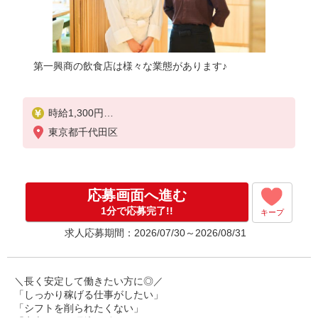
第一興商の飲食店は様々な業態があります♪
時給1,300円
※給与幅は経験・能力による
東京都千代田区
■食事補助あり
⇒1食200円
応募画面へ進む
■昇給あり（年2回）
⇒トレーナーになったら…
1分で応募完了!!
キープ
通常時給＋300円！！
求人応募期間：2026/07/30～2026/08/31
■研修時給
⇒通常時給より変動なし
＼長く安定して働きたい方に◎／
■高校生時給
「しっかり稼げる仕事がしたい」
⇒通常時給より変動なし
「シフトを削られたくない」