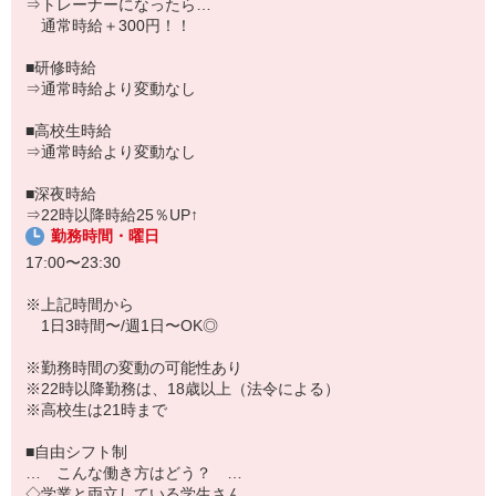
⇒トレーナーになったら…
接客や店舗運営を学びながら、
通常時給＋300円！！
将来的には社員登用も目指せます。
飲食未経験の方でも研修制度が整っているため安心してスタート可
■研修時給
能◎
⇒通常時給より変動なし
また、系列飲食店やビッグエコーの社割制度も利用できるので、プ
■高校生時給
ライベートもお得に。
⇒通常時給より変動なし
仲間と協力しながら働く楽しさを感じたい方、人と接する仕事が好
きな方にピッタリの職場です。
■深夜時給
⇒22時以降時給25％UP↑
勤務時間・曜日
17:00〜23:30
※上記時間から
1日3時間〜/週1日〜OK◎
※勤務時間の変動の可能性あり
※22時以降勤務は、18歳以上（法令による）
※高校生は21時まで
■自由シフト制
… こんな働き方はどう？ …
◇学業と両立している学生さん