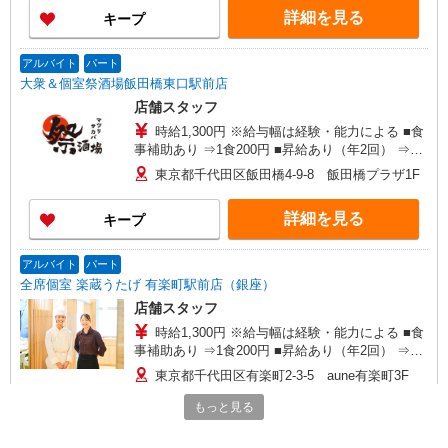
25％UP↑
詳細を見る
キープ
アルバイト
パート
大衆＆個室祭酒場飯田橋東口駅前店
店舗スタッフ
時給1,300円 ※給与幅は経験・能力による ■食
事補助あり ⇒1食200円 ■昇給あり（年2回） ⇒ト
レーナーになったら… 通常時給＋300円！！ ■
東京都千代田区飯田橋4-9-8 飯田橋プラザ1F
研修時給 ⇒通常時給より変動なし ■高校生時給 ⇒
通常時給より変動なし ■深夜時給 ⇒22時以降時給
詳細を見る
キープ
25％UP↑
アルバイト
パート
全席個室 楽蔵うたげ 有楽町駅前店（銀座）
店舗スタッフ
時給1,300円 ※給与幅は経験・能力による ■食
事補助あり ⇒1食200円 ■昇給あり（年2回） ⇒ト
レーナーになったら… 通常時給＋300円！！ ■
東京都千代田区有楽町2-3-5 aune有楽町3F
研修時給 ⇒通常時給より変動なし ■高校生時給 ⇒
通常時給より変動なし ■深夜時給 ⇒22時以降時給
もっと見る
詳細を見る
キープ
25％UP↑