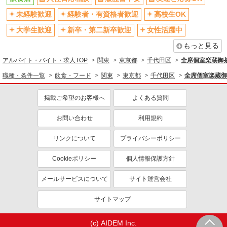
未経験歓迎
経験者・有資格者歓迎
高校生OK
大学生歓迎
新卒・第二新卒歓迎
女性活躍中
もっと見る
アルバイト・バイト・求人TOP
関東
東京都
千代田区
全席個室楽蔵御
職種・条件一覧
飲食・フード
関東
東京都
千代田区
全席個室楽蔵御
掲載ご希望のお客様へ
よくある質問
お問い合わせ
利用規約
リンクについて
プライバシーポリシー
Cookieポリシー
個人情報保護方針
メールサービスについて
サイト運営会社
サイトマップ
(c) AIDEM Inc.