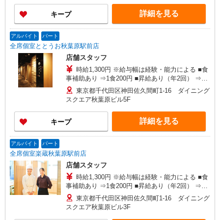
通常時給より変動なし ■深夜時給 ⇒22時以降時給
詳細を見る
キープ
25％UP↑
アルバイト
パート
全席個室ととうお秋葉原駅前店
店舗スタッフ
時給1,300円 ※給与幅は経験・能力による ■食
事補助あり ⇒1食200円 ■昇給あり（年2回） ⇒ト
レーナーになったら… 通常時給＋300円！！ ■
東京都千代田区神田佐久間町1-16 ダイニング
研修時給 ⇒通常時給より変動なし ■高校生時給 ⇒
スクエア秋葉原ビル5F
通常時給より変動なし ■深夜時給 ⇒22時以降時給
25％UP↑
詳細を見る
キープ
アルバイト
パート
全席個室楽蔵秋葉原駅前店
店舗スタッフ
時給1,300円 ※給与幅は経験・能力による ■食
事補助あり ⇒1食200円 ■昇給あり（年2回） ⇒ト
レーナーになったら… 通常時給＋300円！！ ■
東京都千代田区神田佐久間町1-16 ダイニング
研修時給 ⇒通常時給より変動なし ■高校生時給 ⇒
スクエア秋葉原ビル3F
通常時給より変動なし ■深夜時給 ⇒22時以降時給