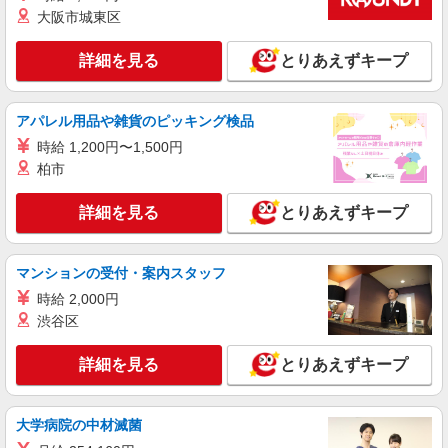
大阪市城東区
時給1,300円 ※給与幅は経験・能力による ■食
事補助あり ⇒1食200円 ■昇給あり（年2回） ⇒ト
レーナーになったら… 通常時給＋300円！！ ■
詳細を見る
とりあえずキープ
東京都千代田区飯田橋4-9-8 飯田橋プラザ1F
研修時給 ⇒通常時給より変動なし ■高校生時給 ⇒
通常時給より変動なし ■深夜時給 ⇒22時以降時給
詳細を見る
キープ
25％UP↑
アパレル用品や雑貨のピッキング検品
時給 1,200円〜1,500円
アルバイト
パート
柏市
MARUNOUCHI BASE(丸の内ベース) ダイニング
店舗スタッフ
詳細を見る
とりあえずキープ
時給1,300円 ※給与幅は経験・能力による ■食
事補助あり ⇒1食200円 ■昇給あり（年2回） ⇒ト
レーナーになったら… 通常時給＋300円！！ ■
東京都千代田区丸の内1-3-4 丸の内テラス1・
マンションの受付・案内スタッフ
研修時給 ⇒通常時給より変動なし ■高校生時給 ⇒
2F
通常時給より変動なし ■深夜時給 ⇒22時以降時給
時給 2,000円
25％UP↑
渋谷区
詳細を見る
キープ
詳細を見る
とりあえずキープ
アルバイト
パート
全席個室 楽蔵うたげ 有楽町駅前店（銀座）
店舗スタッフ
大学病院の中材滅菌
時給1,300円 ※給与幅は経験・能力による ■食