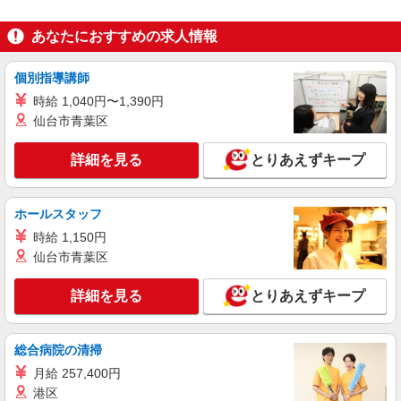
用期間（3ヶ月）試用期間中、条件に変更はござい
ません。
NEW
派遣社員
あなたにおすすめの求人情報
株式会社テクノ・サービス/お仕事No/0873052
メンテナンス業務
個別指導講師
時給1800円交通費全額支給
時給 1,040円〜1,390円
千葉県成田市 ＊車・バイク通勤OK
仙台市青葉区
詳細を見る
キープ
詳細を見る
とりあえずキープ
NEW
派遣社員
ホールスタッフ
株式会社テクノ・サービス/お仕事No/0908801
メンテナンス補助
時給 1,150円
仙台市青葉区
時給1650円交通費全額支給
千葉県成田市 ＊車・バイク通勤OK
詳細を見る
とりあえずキープ
詳細を見る
キープ
総合病院の清掃
正社員
職業紹介
月給 257,400円
セコム株式会社
港区