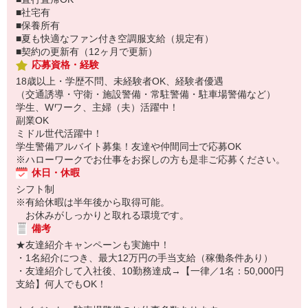
■社宅有
■保養所有
■夏も快適なファン付き空調服支給（規定有）
■契約の更新有（12ヶ月で更新）
応募資格・経験
18歳以上・学歴不問、未経験者OK、経験者優遇
（交通誘導・守衛・施設警備・常駐警備・駐車場警備など）
学生、Wワーク、主婦（夫）活躍中！
副業OK
ミドル世代活躍中！
学生警備アルバイト募集！友達や仲間同士で応募OK
※ハローワークでお仕事をお探しの方も是非ご応募ください。
休日・休暇
シフト制
※有給休暇は半年後から取得可能。
お休みがしっかりと取れる環境です。
備考
★友達紹介キャンペーンも実施中！
・1名紹介につき、最大12万円の手当支給（稼働条件あり）
・友達紹介して入社後、10勤務達成→【一律／1名：50,000円
支給】何人でもOK！