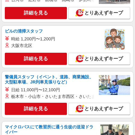
千葉県成田市東町103-5
例480万円（45歳／入社20年目） 年収例455万円
（35歳／入社15年目） 年収例445万円（29歳／入
詳細を見る
とりあえずキープ
詳細を見る
キープ
社9年目）
正社員
ビルの清掃スタッフ
株式会社 アイム
時給 1,200円〜1,200円
空港内保安検査員
大阪市北区
月給296,500円〜 ※経験・年齢・能力などを考
慮して、給与額を決定します。 ※通勤交通費を別
詳細を見る
とりあえずキープ
途支給いたします。 ※残業手当を別途支給いたし
成田国際空港内（成田市）
ます。 入社祝い金：3回目の給与支給時に5万円、
4回目の給与支給時に5万円、
詳細を見る
キープ
警備員スタッフ（イベント、道路、商業施設、
5回目の給与支給時に5万円支給
大型駐車場、JR列車見張りなど）
日給 11,000円〜12,100円
契約社員
株式会社 アイム
栃木市・小山市・さいたま市西区・さいたま市岩槻区・久喜市・
航空貨物上屋監視・航空機監視・航空機内検
詳細を見る
査・空港内旅客案内
とりあえずキープ
時給1,400円〜 ★月収例235,200円 （月21日稼
働の場合） ※通勤交通費を別途支給いたします。
マイクロバスにて教習所に通う生徒の送迎ドラ
※残業手当を別途支給いたします。
成田国際空港内（成田市）
イバー