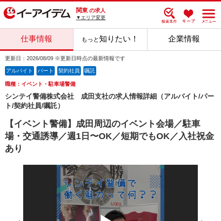
関東
の求人
▼エリア変更
仕事情報
知りたい！
企業情報
もっと
更新日：2026/08/09 ※更新日時点の最新情報です
アルバイト
パート
契約社員
嘱託
職種：イベント・駐車場警備
シンテイ警備株式会社 成田支社の求人情報詳細（アルバイト/パー
ト/契約社員/嘱託）
【イベント警備】成田周辺のイベント会場／駐車
場・交通誘導／週1日〜OK／短期でもOK／入社祝金
あり