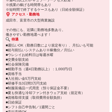
※週4日以上のレギュラーワークも大歓迎！
※残業の稼げる時間帯もあり
※短時間で終了するケースもあり（日給全額保証）
アクセス・勤務地
成田市、富里市の大型商業施設
その他にも、近隣に勤務地多数あり。
働きやすい勤務地選べます！
待遇
■週払いOK（勤務日数により規定有り）、月払いも可能
■給与前払いシステムあり※稼働分／月払い
■ウレシイお給料日は毎週水曜
■交費全額支給
■社会保険完備
■精勤手当（週4日勤務以上）：1,000円/日
■資格手当
■入社祝い金5万円支給
■研修手当3日間3万円支給
■制服装備品一式用意（預り保証金不要）
■夏も快適な冷却ファン付きウェア支給（規定有）
■資格取得支援（取得費用全額負担）
■日給保証
■シフト自己申告制／1週間ごと
■直行直帰OK