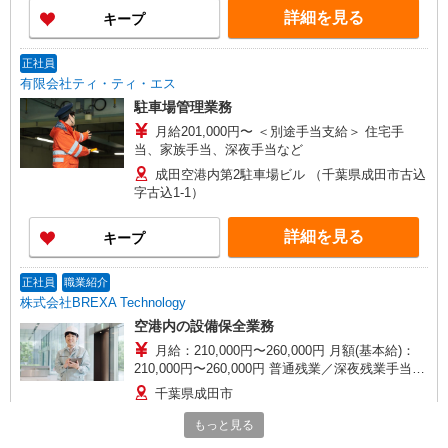
詳細を見る
キープ
正社員
有限会社ティ・ティ・エス
駐車場管理業務
月給201,000円〜 ＜別途手当支給＞ 住宅手
当、家族手当、深夜手当など
成田空港内第2駐車場ビル （千葉県成田市古込
字古込1-1）
詳細を見る
キープ
正社員
職業紹介
株式会社BREXA Technology
空港内の設備保全業務
月給：210,000円〜260,000円 月額(基本給)：
210,000円〜260,000円 普通残業／深夜残業手当：
1分単位で支給 賞与：年2回（7月・12月） 昇給：
千葉県成田市
年1回（4月） ※スキル経験年数を考慮し話し合い
の上、決定します。 【賃金形態】 月給制（月給＝
もっと見る
詳細を見る
キープ
基本給） 【試用期間】 あり 【試用期間詳細】 試