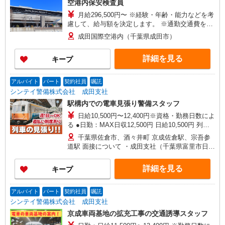
空港内保安検査員
月給296,500円〜 ※経験・年齢・能力などを考
慮して、給与額を決定します。 ※通勤交通費を別
途支給いたします。 ※残業手当を別途支給いたし
成田国際空港内（千葉県成田市）
ます。 入社祝い金：3回目の給与支給時に5万円、
4回目の給与支給時に5万円、
詳細を見る
キープ
5回目の給与支給時に5万円支給
アルバイト
パート
契約社員
嘱託
シンテイ警備株式会社 成田支社
駅構内での電車見張り警備スタッフ
日給10,500円〜12,400円※資格・勤務日数によ
る ●日勤：MAX日収12,500円 日給10,500円 列車
見張員資格取得＋500円（週4日以上1,000円） 精
千葉県佐倉市、酒々井町 京成佐倉駅、宗吾参
勤手当1,000円 ●夜勤：MAX日収14,400円 日給
道駅 面接について ・成田支社（千葉県富里市日吉
12,400円 列車見張員資格取得＋500円（週4日以上
台2-4-3 成田コリンズ2F）
1,000円） 精勤手当1,000円 ■初任研修手当：3日
詳細を見る
キープ
間3万円支給 （研修手当1日9,000円＋食事手当1日
1,000円×3日） ※研修3日間の交通費も支給 ■入社
祝い金5万円支給 研修終了後 15回勤務で2万円 30
アルバイト
パート
契約社員
嘱託
回勤務で3万円 初任研修手当と合わせて8万円！
シンテイ警備株式会社 成田支社
京成車両基地の拡充工事の交通誘導スタッフ