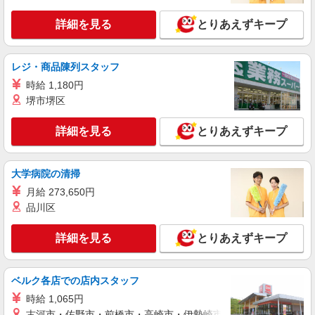
空港内で施設警備のお仕事
月給26万600円以上 ※都市手当、住宅手当含む
詳細を見る
とりあえずキープ
※所定労働時間を超えた分は別途支給 ※扶養手当
（配偶者17000円・子供1人12500円・子供2人
千葉県成田市三里塚御料牧場1-1
19000円・3人25500円） ＜年収例＞ 年収528万/月
レジ・商品陳列スタッフ
給33万円/常駐/30歳・東京勤務・扶養有（配偶
詳細を見る
キープ
者・子１人）残業20H含む ※一律手当・賞与含
時給 1,180円
む ※所定内の深夜勤務40Hの場合 ■通勤手当支
堺市堺区
給（月5万円まで）
正社員
株式会社 東京ビル管理
詳細を見る
とりあえずキープ
ホテルの常駐設備員
月給23万円〜
大学病院の清掃
ヒルトン成田 （千葉県成田市小菅456）
月給 273,650円
品川区
詳細を見る
キープ
詳細を見る
とりあえずキープ
正社員
株式会社全日警
空港施設の警備員
ベルク各店での店内スタッフ
月給23万8,000円〜48万円 （2025年10月諸手
時給 1,065円
当含実績/月収平均356,000円） ※入社祝金10万円
古河市・佐野市・前橋市・高崎市・伊勢崎市・太田市・館林市・
支給、定期昇給有、賞与年2回、資格手当有 年収