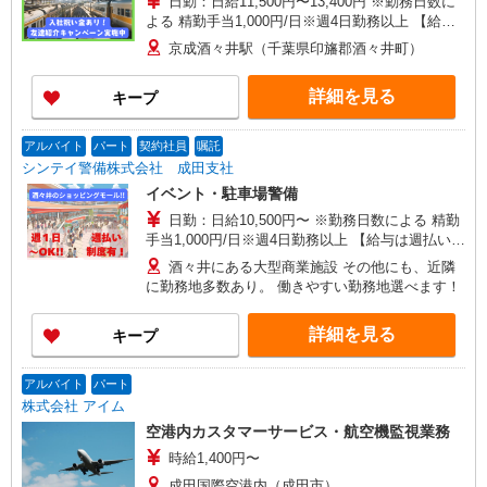
日勤：日給11,500円〜13,400円 ※勤務日数に
よる 精勤手当1,000円/日※週4日勤務以上 【給与
は週払いor月払い、選べます】 ★週払い（毎週水
京成酒々井駅（千葉県印旛郡酒々井町）
曜） ※勤務日数によって規定あり ★月払い（毎月
25日） ＜初任研修手当＆入社祝い金について＞ ■
詳細を見る
キープ
初任研修手当：3日間3万円支給 （研修手当1日
9,000円＋食事手当1日1,000円×3日） ※研修実
施3日間の交通費も支給！ ■入社祝い金5万円支給
アルバイト
パート
契約社員
嘱託
研修終了後… 15回勤務で2万円 30回勤務で3万円
シンテイ警備株式会社 成田支社
初任研修手当と合わせて合計8万円が給与とは別に
イベント・駐車場警備
GETできます！
日勤：日給10,500円〜 ※勤務日数による 精勤
手当1,000円/日※週4日勤務以上 【給与は週払いor
月払い、選べます】 ★週払い（毎週水曜） ※勤務
酒々井にある大型商業施設 その他にも、近隣
日数によって規定あり ★月払い（毎月25日） ＜
に勤務地多数あり。 働きやすい勤務地選べます！
初任研修手当＆入社祝い金について＞ ■初任研修
手当：3日間3万円支給 （研修手当1日9,000円＋食
詳細を見る
キープ
事手当1日1,000円×3日） ※研修実施3日間の交通
費も支給！ ■入社祝い金5万円支給 研修終了後…
15回勤務で2万円 30回勤務で3万円 初任研修手当
アルバイト
パート
と合わせて合計8万円が給与とは別にGETできま
株式会社 アイム
す！
空港内カスタマーサービス・航空機監視業務
時給1,400円〜
成田国際空港内（成田市）