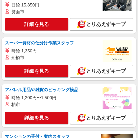
日給 15,850円
詳細を見る
キープ
箕面市
アルバイト
パート
詳細を見る
とりあえずキープ
株式会社 アイム
空港内カスタマーサービス・航空機監視業務
時給1,400円〜
スーパー資材の仕分け作業スタッフ
成田国際空港内（成田市）
時給 1,350円
船橋市
詳細を見る
キープ
詳細を見る
とりあえずキープ
アルバイト
パート
シンテイ警備株式会社 千葉支社
アパレル用品や雑貨のピッキング検品
成田市周辺での交通誘導警備
時給 1,200円〜1,500円
［日勤］日給10,500円 ［夜勤］日給12,474円
柏市
千葉県成田市
詳細を見る
とりあえずキープ
詳細を見る
キープ
マンションの受付・案内スタッフ