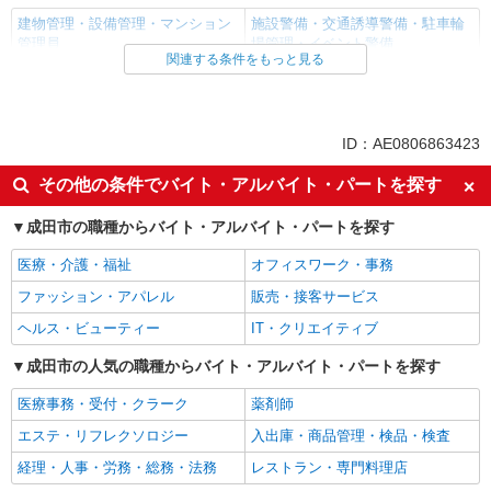
建物管理・設備管理・マンション
施設警備・交通誘導警備・駐車輪
管理員
場管理・イベント警備
関連する条件をもっと見る
同じ雇用形態から京成成田駅の求人を探す
アルバイト
パート
ID：AE0806863423
契約社員
嘱託
その他の条件でバイト・アルバイト・パートを探す
同じ特徴から京成成田駅の求人を探す
入社日応相談
成田市の職種からバイト・アルバイト・パートを探す
即日勤務OK
履歴書不要
Web面接OK
医療・介護・福祉
オフィスワーク・事務
友達と応募OK
職場見学OKまたは説明会あり
ファッション・アパレル
販売・接客サービス
大量募集（10名以上）
未経験歓迎
ヘルス・ビューティー
IT・クリエイティブ
経験者・有資格者歓迎
大学生歓迎
成田市の人気の職種からバイト・アルバイト・パートを探す
女性活躍中
主婦・主夫歓迎
医療事務・受付・クラーク
薬剤師
フリーター歓迎
学歴不問
エステ・リフレクソロジー
入出庫・商品管理・検品・検査
ブランクOK
ミドル（40代～）活躍中
経理・人事・労務・総務・法務
レストラン・専門料理店
エルダー（50代～）活躍中
シニア（60代～）活躍中