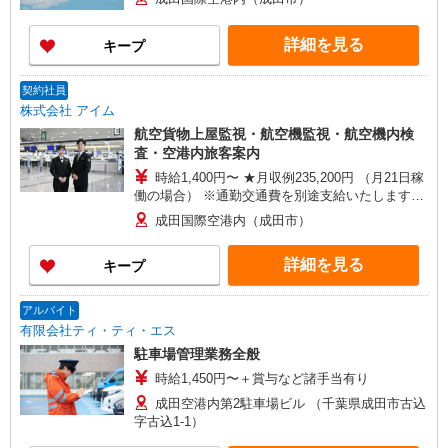
詳細を見る
キープ
契約社員
株式会社 アイム
航空貨物上屋監視・航空機監視・航空機内検
査・空港内旅客案内
時給1,400円〜 ★月収例235,200円 （月21日稼
働の場合） ※通勤交通費を別途支給いたします。
※残業手当を別途支給いたします。
成田国際空港内（成田市）
詳細を見る
キープ
アルバイト
有限会社ティ・ティ・エス
駐車場管理業務全般
時給1,450円〜＋賞与など諸手当有り
成田空港内第2駐車場ビル （千葉県成田市古込
字古込1-1）