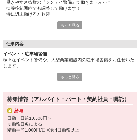
働きやすさ抜群の『シンテイ警備』で働きませんか？
扶養控範囲内でも調整して働けます！
■入社祝い金5万円支給
特に週末働ける方歓迎！
研修終了後…
15回勤務で2万円
もっと見る
≪初任研修手当＆入社祝い金あり≫
30回勤務で3万円
■初任研修手当：3日間3万円支給
初任研修手当と合わせて合計8万円が給与とは別にG
■入社祝い金5万円支給
ETできます！
研修終了後
仕事内容
15回勤務で2万円
イベント・駐車場警備
30回勤務で3万円
様々なイベント警備や、大型商業施設内の駐車場警備をお任せいた
初任研修と合わせて8万円支給！
します。
まずはお気軽にご応募ください♪
もっと見る
具体的には・・・
・駐車場利用する車両の誘導
・ご利用者への案内
・歩行者の誘導 など
募集情報（アルバイト・パート・契約社員・嘱託）
歩行者や車の誘導を中心に警備業務を担当していただきます。
※難しい業務はないので、未経験者もご安心ください。
給与
日勤：日給10,500円〜
「車が通ります」「危ないので気を付けてください」など・・・
※勤務日数による
訪れる方が現場を安全に通れるよう、ご案内していただきます。
精勤手当1,000円/日※週4日勤務以上
※研修有
未経験者は新任研修20h〜