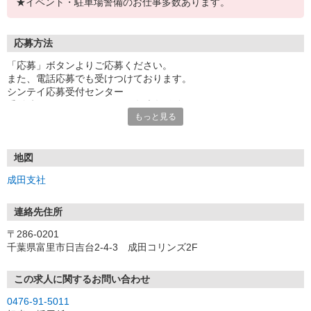
★イベント・駐車場警備のお仕事多数あります。
応募方法
「応募」ボタンよりご応募ください。
また、電話応募でも受けつけております。
シンテイ応募受付センター
受付時間：10:00〜23:00 ※年末年始除く
もっと見る
WEB応募された方は、応募受付センターから配信される
面接予約メールより、面接日時の予約が可能です。
※面接予約メールが配信されない場合、お電話にてお問い合わせく
地図
ださい。
成田支社
※以下ドメインからメールを受信できるよう設定をお願いします。
「@shintei.bizpla.jp」からメールを受信できるよう設定してくだ
さい。
連絡先住所
★面接時のマスク着用OKです
〒286-0201
★面接にいらした方100％採用希望
千葉県富里市日吉台2-4-3 成田コリンズ2F
≪面接場所≫
・成田支社（千葉県富里市日吉台2-4-3 成田コリンズ2F）
この求人に関するお問い合わせ
0476-91-5011
＼応募から最短5日で勤務スタートも可能です／