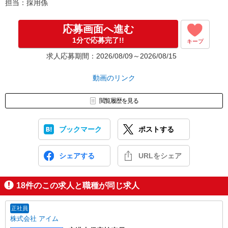
担当：採用係
（例）
イーアイデムよりご応募
▼
応募画面へ進む
翌日：応募の次の日に面談
1分で応募完了!!
キープ
▼
2〜4日目：研修スタート（3日間）
求人応募期間：2026/08/09～2026/08/15
▼
5日目：勤務開始！！
動画のリンク
※もちろん面談日時、研修日時などは
自由に選べますのでお気軽にご相談ください。
閲覧履歴を見る
ブックマーク
ポストする
シェアする
URLをシェア
18
件のこの求人と職種が同じ求人
正社員
株式会社 アイム