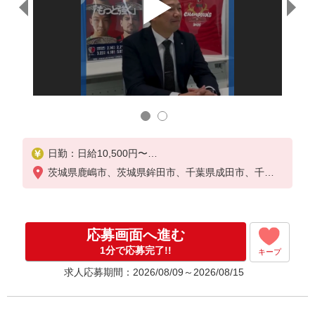
★友達
1名紹
警備の
日勤：日給10,500円〜
※勤務日数による
茨城県鹿嶋市、茨城県鉾田市、千葉県成田市、千葉
精勤手当1,000円/日※週4日勤務以上
県佐倉市、千葉県印西市、千葉県富里市
【給与は週払いor月払い、選べます】
★週払い（毎週水曜）
応募画面へ進む
※勤務日数によって規定あり
★月払い（毎月25日）
1分で応募完了!!
キープ
求人応募期間：2026/08/09～2026/08/15
＜初任研修手当＆入社祝い金について＞
■初任研修手当：3日間3万円支給
（研修手当1日9,000円＋食事手当1日1,000円×3日）
※研修実施3日間の交通費も支給！