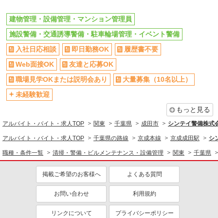
高収入・高額
週払い
建物管理・設備管理・マンション管理員
単発（1日のみ）
短期（1週間以内）
施設警備・交通誘導警備・駐車輪場管理・イベント警備
短期（1ヶ月以内）
短期（3ヶ月以内）
入社日応相談
即日勤務OK
履歴書不要
週1日勤務OK
週2～3日勤務OK
Web面接OK
友達と応募OK
10時～勤務OK
短時間勤務（1日4h以内）OK
職場見学OKまたは説明会あり
大量募集（10名以上）
時間や曜日が選べる・シフト自由
禁煙・分煙
扶養内勤務OK
未経験歓迎
副業・WワークOK
交通費支給
入社祝い金あり
もっと見る
制服貸与
研修制度あり
アルバイト・バイト・求人TOP
関東
千葉県
成田市
シンテイ警備株式
アルバイト・バイト・求人TOP
千葉県の路線
京成本線
京成成田駅
シ
同じ職種から求人を探す
職種・条件一覧
清掃・警備・ビルメンテナンス・設備管理
関東
千葉県
清掃・警備・ビルメンテナンス・設備管理
建物管理・設備管理・マンショ
施設警備・交通誘導警備・駐車
掲載ご希望のお客様へ
よくある質問
ン管理員
輪場管理・イベント警備
お問い合わせ
利用規約
同じ特徴から求人を探す
リンクについて
プライバシーポリシー
未経験歓迎
大学生歓迎