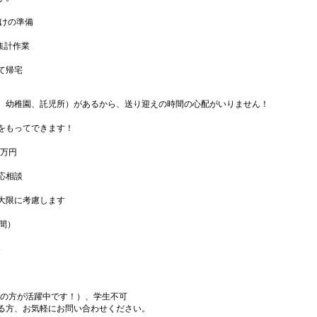
届けの準備
、集計作業
て帰宅
、幼稚園、託児所）があるから、送り迎えの時間の心配がいりません！
をもってできます！
1万円
応相談
大限に考慮します
日間）
8
代の方が活躍中です！）、学生不可
る方、お気軽にお問い合わせください。