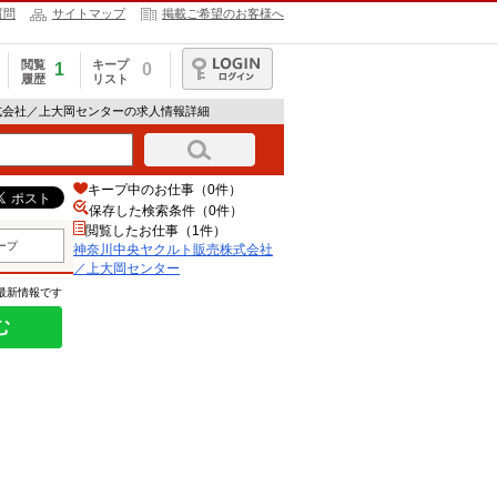
質問
サイトマップ
掲載ご希望のお客様へ
閲覧
キープ
1
0
履歴
リスト
ログイン
式会社／上大岡センターの求人情報詳細
キープ中のお仕事（0件）
保存した検索条件（
0
件）
閲覧したお仕事（1件）
ープ
神奈川中央ヤクルト販売株式会社
／上大岡センター
の最新情報です
む