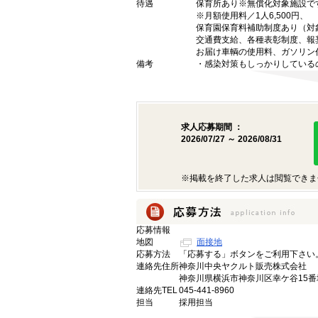
待遇
保育所あり※無償化対象施設で
※月額使用料／1人6,500円、
保育園保育料補助制度あり（対象
交通費支給、各種表彰制度、報
お届け車輌の使用料、ガソリン
備考
・感染対策もしっかりしている
求人応募期間 ：
2026/07/27 ～ 2026/08/31
※掲載を終了した求人は閲覧できま
応募情報
地図
面接地
応募方法
「応募する」ボタンをご利用下さい
連絡先住所
神奈川中央ヤクルト販売株式会社
神奈川県横浜市神奈川区幸ケ谷15番
連絡先TEL
045-441-8960
担当
採用担当