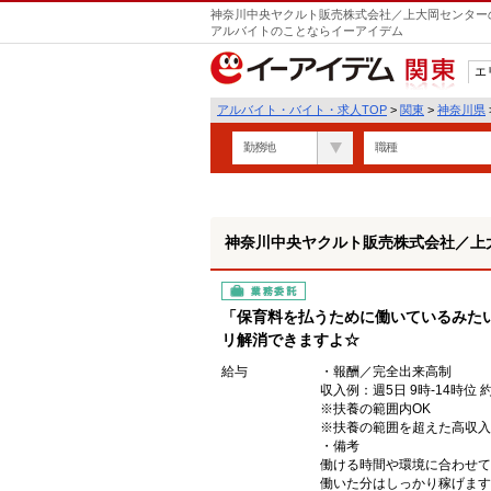
神奈川中央ヤクルト販売株式会社／上大岡センターの
アルバイトのことならイーアイデム
エ
関東
アルバイト・バイト・求人TOP
>
関東
>
神奈川県
勤務地
職種
神奈川中央ヤクルト販売株式会社／上
業務委託
「保育料を払うために働いているみた
リ解消できますよ☆
給与
・報酬／完全出来高制
収入例：週5日 9時-14時位 
※扶養の範囲内OK
※扶養の範囲を超えた高収入
・備考
働ける時間や環境に合わせて
働いた分はしっかり稼げます