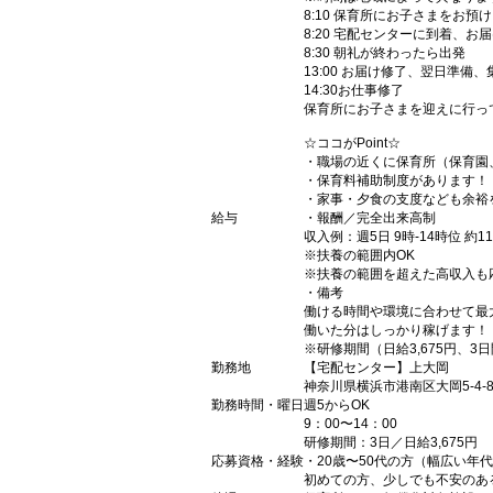
8:10 保育所にお子さまをお預け
8:20 宅配センターに到着、お
8:30 朝礼が終わったら出発
13:00 お届け修了、翌日準備
14:30お仕事修了
保育所にお子さまを迎えに行っ
☆ココがPoint☆
・職場の近くに保育所（保育園
・保育料補助制度があります！
・家事・夕食の支度なども余裕
給与
・報酬／完全出来高制
収入例：週5日 9時-14時位 約1
※扶養の範囲内OK
※扶養の範囲を超えた高収入も
・備考
働ける時間や環境に合わせて最
働いた分はしっかり稼げます！
※研修期間（日給3,675円、3
勤務地
【宅配センター】上大岡
神奈川県横浜市港南区大岡5-4-
勤務時間・曜日
週5からOK
9：00〜14：00
研修期間：3日／日給3,675円
応募資格・経験
・20歳〜50代の方（幅広い年
初めての方、少しでも不安のあ