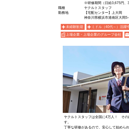
※研修期間（日給3,675円、
職種
ヤクルトスタッフ
勤務地
【宅配センター】上大岡
神奈川県横浜市港南区大岡5-4
未経験歓迎
ミドル（40代～）活躍
上場企業・上場企業のグループ会社
ヤクルトスタッフは全国に4万人！ その
す。
丁寧な研修があるので、安心して始めら