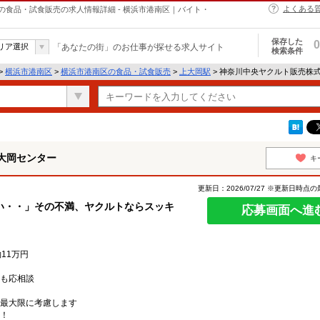
よくある
食品・試食販売の求人情報詳細 - 横浜市港南区｜バイト・
保存した
0
リア選択
「あなたの街」のお仕事が探せる求人サイト
検索条件
>
横浜市港南区
>
横浜市港南区の食品・試食販売
>
上大岡駅
> 神奈川中央ヤクルト販売株
大岡センター
キ
更新日：2026/07/27 ※更新日時点
い・・」その不満、ヤクルトならスッキ
応募画面へ進
約11万円
も応相談
最大限に考慮します
！