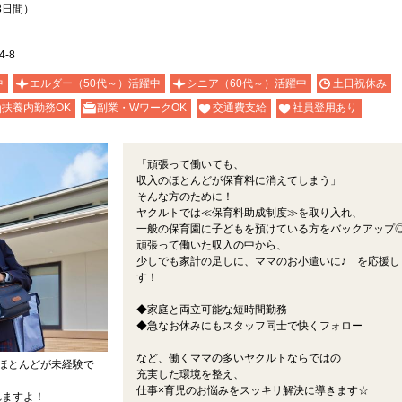
3日間）
-8
中
エルダー（50代～）活躍中
シニア（60代～）活躍中
土日祝休み
扶養内勤務OK
副業・WワークOK
交通費支給
社員登用あり
「頑張って働いても、
収入のほとんどが保育料に消えてしまう」
そんな方のために！
ヤクルトでは≪保育料助成制度≫を取り入れ、
一般の保育園に子どもを預けている方をバックアップ
頑張って働いた収入の中から、
少しでも家計の足しに、ママのお小遣いに♪ を応援し
す！
◆家庭と両立可能な短時間勤務
◆急なお休みにもスタッフ同士で快くフォロー
など、働くママの多いヤクルトならではの
ほとんどが未経験で
充実した環境を整え、
仕事×育児のお悩みをスッキリ解決に導きます☆
れますよ！