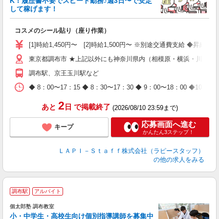
K！履歴書不要でスピード勤務♪週3日〜で安定
して稼げます！
で
コスメのシール貼り（座り作業）
入
量
[1]時給1,450円〜 [2]時給1,500円〜 ※別途交通費支給 ◆昇給
迎
東京都調布市 ★上記以外にも神奈川県内（相模原・横浜・川崎な
与
（
調布駅、京王玉川駅など
が
ム
◆ 8：00〜17：15 ◆ 8：30〜17：30 ◆ 9：00〜18：
種
2
あと
日
で掲載終了
(2026/08/10 23:59まで)
応募画面へ進む
キープ
かんたん3ステップ！
ＬＡＰＩ－Ｓｔａｆｆ株式会社（ラピースタッフ）
の他の求人をみる
調布駅
アルバイト
来
中
個太郎塾 調布教室
小・中学生・高校生向け個別指導講師を募集中