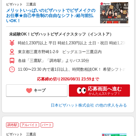
ピザハット 三鷹店
メリットいっぱいのピザハットでピザメイクの
お仕事★自己申告制の自由なシフト♪給与前払
いOK！
う
だ
未経験OK！ピザハットピザメイクスタッフ（インストア）
友
躍
時給1,230円以上 平日 時給1,230円以上 土日・祝日 時給1,230円以
（
東京都三鷹市野崎1-2-9 ビッグエコー三鷹店内
中
ル
各線「三鷹駅」「調布駅」よりバス10分
支
あ
11:00〜23:30 内で週1日以上、時間数相談OK！ 希望シフト
内
応募締め切り2026/08/31 23:59まで
応募画面へ進む
キープ
かんたん3ステップ！
日本ピザハット株式会社
の他の求人をみる
調布駅
アルバイト
パート
♪
ピザハット 三鷹店