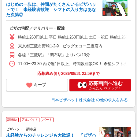
はじめの一歩は、仲間がたくさんいるピザハッ
トで！ 未経験者歓迎 シフトの入り方はあな
れ
た次第◎
友
躍
ピザの宅配／デリバリー・配達
（
中
時給1,260円以上 平日 時給1,260円以上 土日・祝日 時給1,260円以
ル
東京都三鷹市野崎1-2-9 ビッグエコー三鷹店内
支
あ
各線「三鷹駅」「調布駅」よりバス10分
内
11:00〜23:30 内で週1日以上、時間数相談OK！ 希望シフト
応募締め切り2026/08/31 23:59まで
応募画面へ進む
キープ
かんたん3ステップ！
日本ピザハット株式会社
の他の求人をみる
調布駅
アルバイト
パート
ピザハット 調布店
未経験からのチャレンジも大歓迎！ 『ピザハ