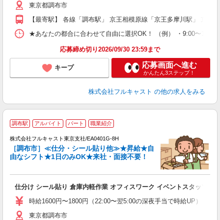
東京都調布市
以
勤
【最寄駅】 各線「調布駅」 京王相模原線「京王多摩川駅」 京王
車
支
★あなたの都合に合わせて自由に選択OK！ （例） ・9:00〜12:00 ・9:0
応募締め切り2026/09/30 23:59まで
応募画面へ進む
キープ
かんたん3ステップ！
株式会社フルキャスト
の他の求人をみる
大
調布駅
アルバイト
パート
職業紹介
ャ
回
株式会社フルキャスト東京支社/EA0401G-8H
［調布市］≪仕分・シール貼り他≫★昇給★自
由なシフト★1日のみOK★来社・面接不要！
み
友
仕分け シール貼り 倉庫内軽作業 オフィスワーク イベントスタッフ等
リ
～
時給1600円〜1800円（22:00〜翌5:00の深夜手当で時給UP） 
り
東京都調布市
以