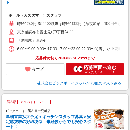
ト！
イ
ホール（カスタマー）スタッフ
未
（
時給1250円 ※22:00以降は時給1663円（深夜加給＋100円
東京都調布市富士見町3丁目24-11
「調布駅」車8分
6:00〜9:00 9:00〜17:00 17:00〜22:00 22:00〜
応募締め切り2026/08/31 23:59まで
応募画面へ進む
キープ
かんたん3ステップ！
株式会社ビッグボーイジャパン
の他の求人をみる
調布駅
アルバイト
パート
ビッグボーイ 調布富士見町店
早朝営業拡大予定＜キッチンスタッフ募集＞安
定感抜群の好環境◎ 未経験からでも安心スタ
ート！