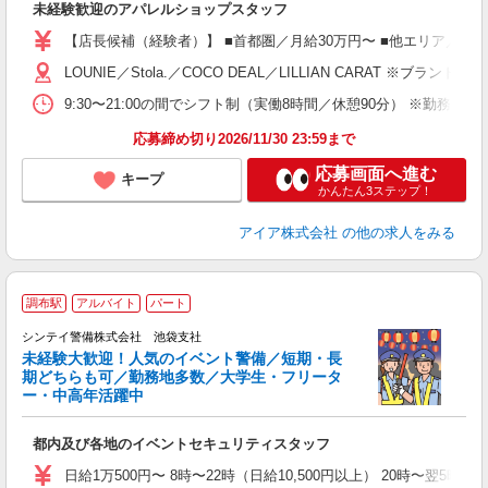
未経験歓迎のアパレルショップスタッフ
迎
【店長候補（経験者）】 ■首都圏／月給30万円〜 ■他エリア／月給25万
型
LOUNIE／Stola.／COCO DEAL／LILLIAN 
9:30〜21:00の間でシフト制（実働8時間／休憩90分） ※勤務時
り
応募締め切り2026/11/30 23:59まで
応募画面へ進む
キープ
かんたん3ステップ！
アイア株式会社
の他の求人をみる
調布駅
アルバイト
パート
シンテイ警備株式会社 池袋支社
未経験大歓迎！人気のイベント警備／短期・長
期どちらも可／勤務地多数／大学生・フリータ
ー・中高年活躍中
広
都内及び各地のイベントセキュリティスタッフ
友
朝
日給1万500円〜 8時〜22時（日給10,500円以上） 20時〜翌5