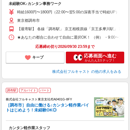
未経験OK♪カンタン事務ワーク
友
リ
時給1600円〜1800円（22:00〜翌5:00の深夜手当で時給UP） 
～
東京都調布市
り
以
【最寄駅】 各線「調布駅」 京王相模原線「京王多摩川駅」 京王
勤
バ
★あなたの都合に合わせて自由に選択OK！ （例） ・9:00〜12:00 ・9:0
通
応募締め切り2026/09/30 23:59まで
応募画面へ進む
キープ
かんたん3ステップ！
株式会社フルキャスト
の他の求人をみる
調布駅
アルバイト
パート
の
株式会社フルキャスト東京支社/EA0401G-8FY
躍
［調布市］自由に働ける♪カンタン軽作業バイ
□
トはじめよう！未経験OK◎
「
友
カンタン軽作業スタッフ
リ