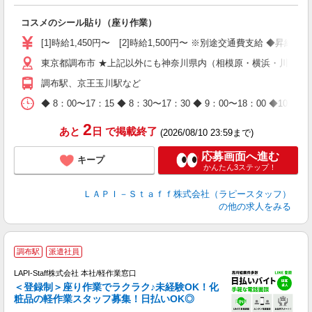
で
コスメのシール貼り（座り作業）
入
量
[1]時給1,450円〜 [2]時給1,500円〜 ※別途交通費支給 ◆昇給
迎
東京都調布市 ★上記以外にも神奈川県内（相模原・横浜・川崎な
与
（
調布駅、京王玉川駅など
が
ム
◆ 8：00〜17：15 ◆ 8：30〜17：30 ◆ 9：00〜18：
種
2
あと
日
で掲載終了
(2026/08/10 23:59まで)
応募画面へ進む
キープ
かんたん3ステップ！
ＬＡＰＩ－Ｓｔａｆｆ株式会社（ラピースタッフ）
の他の求人をみる
調布駅
派遣社員
LAPI-Staff株式会社 本社/軽作業窓口
＜登録制＞座り作業でラクラク♪未経験OK！化
粧品の軽作業スタッフ募集！日払いOK◎