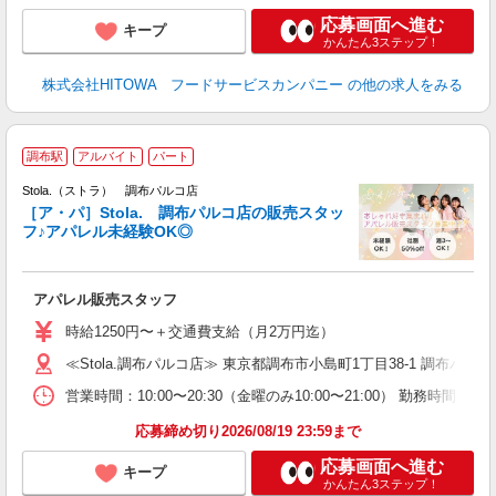
応募画面へ進む
キープ
かんたん3ステップ！
株式会社HITOWA フードサービスカンパニー
の他の求人をみる
―
調布駅
アルバイト
パート
Stola.（ストラ） 調布パルコ店
［ア・パ］Stola. 調布パルコ店の販売スタッ
フ♪アパレル未経験OK◎
か
アパレル販売スタッフ
入
時給1250円〜＋交通費支給（月2万円迄）
迎
≪Stola.調布パルコ店≫ 東京都調布市小島町1丁目38-1 調布パル
型
営業時間：10:00〜20:30（金曜のみ10:00〜21:00） 勤務時
り
応募締め切り2026/08/19 23:59まで
応募画面へ進む
キープ
かんたん3ステップ！