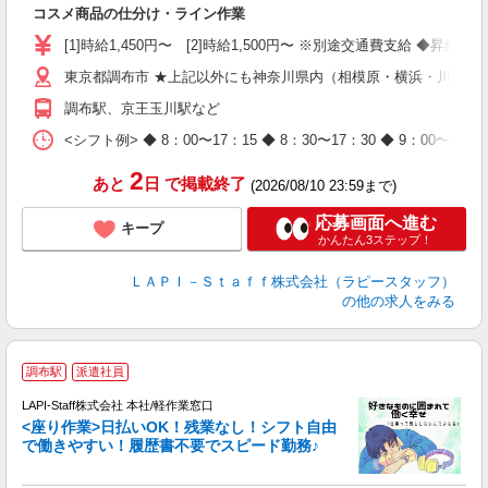
コスメ商品の仕分け・ライン作業
量
迎
[1]時給1,450円〜 [2]時給1,500円〜 ※別途交通費支給 ◆昇給
与
東京都調布市 ★上記以外にも神奈川県内（相模原・横浜・川崎な
（
が
調布駅、京王玉川駅など
ム
種
<シフト例> ◆ 8：00〜17：15 ◆ 8：30〜17：30 ◆ 9
2
あと
日
で掲載終了
(2026/08/10 23:59まで)
応募画面へ進む
キープ
かんたん3ステップ！
ＬＡＰＩ－Ｓｔａｆｆ株式会社（ラピースタッフ）
の他の求人をみる
調布駅
派遣社員
て
で
LAPI-Staff株式会社 本社/軽作業窓口
遇
<座り作業>日払いOK！残業なし！シフト自由
で働きやすい！履歴書不要でスピード勤務♪
く