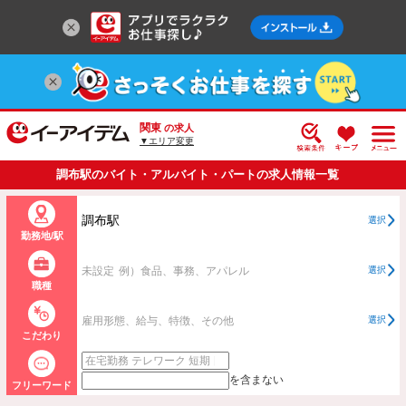
関東
の求人
▼エリア変更
調布駅のバイト・アルバイト・パートの求人情報一覧
調布駅
選択
勤務地/駅
未設定
例）食品、事務、アパレル
選択
職種
雇用形態、給与、特徴、その他
選択
こだわり
を含まない
フリーワード