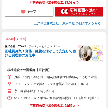
応募締め切り2026/08/21 23:59まで
応募画面へ進む
キープ
かんたん3ステップ！
三洋環境株式会社 東京本社
の他の求人をみる
調布駅
正社員
務
株式会社HITOWA フードサービスカンパニー
正社員募集！資格・経験を活かして安定して働
ける調理師のお仕事
食
の
福祉施設での調理師【正社員】
朝
e
月給27万円〜30万円 ※給与は経験や前職給与に応じて決定します。
フローレンスケア調布 （東京都調布市小島町1-16-3）
迎
ル
京王線調布駅より 徒歩約3分
り
煙
5:30〜19:00 1か月単位の変形労働時間制 （1日実働5時間〜12時間） シフ
食
応募締め切り2026/08/31 23:59まで