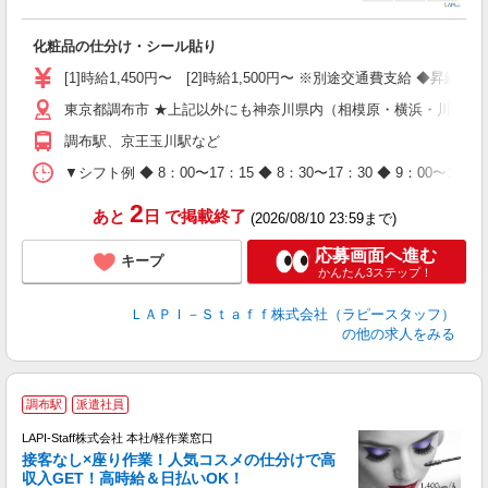
に
化粧品の仕分け・シール貼り
入
量
[1]時給1,450円〜 [2]時給1,500円〜 ※別途交通費支給 ◆昇給
迎
東京都調布市 ★上記以外にも神奈川県内（相模原・横浜・川崎な
与
（
調布駅、京王玉川駅など
が
ム
▼シフト例 ◆ 8：00〜17：15 ◆ 8：30〜17：30 ◆ 9：
種
2
あと
日
で掲載終了
(2026/08/10 23:59まで)
応募画面へ進む
キープ
かんたん3ステップ！
ＬＡＰＩ－Ｓｔａｆｆ株式会社（ラピースタッフ）
の他の求人をみる
調布駅
派遣社員
LAPI-Staff株式会社 本社/軽作業窓口
接客なし×座り作業！人気コスメの仕分けで高
収入GET！高時給＆日払いOK！