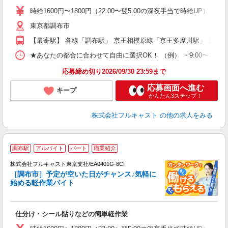
～
時給1600円〜1800円（22:00〜翌5:00の深夜手当で時給UP） 
り
東京都調布市
以
勤
【最寄駅】 各線「調布駅」 京王相模原線「京王多摩川駅」 京王
車
支
★あなたの都合に合わせて自由に選択OK！ （例） ・9:00〜12:00 ・9:0
応募締め切り2026/09/30 23:59まで
応募画面へ進む
キープ
かんたん3ステップ！
株式会社フルキャスト
の他の求人をみる
調布駅
アルバイト
パート
職業紹介
株式会社フルキャスト東京支社/EA0401G-8CI
［調布市］予定が空いた日がチャンス♪気軽に
1
始める軽作業バイト
G
る
友
仕分け・シール貼りなどの簡単軽作業
リ
～