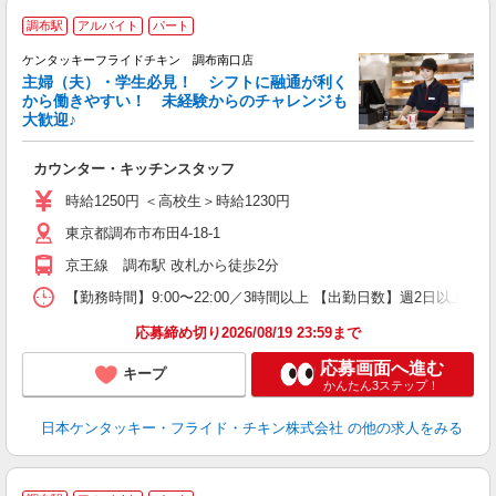
調布駅
アルバイト
パート
ケンタッキーフライドチキン 調布南口店
主婦（夫）・学生必見！ シフトに融通が利く
から働きやすい！ 未経験からのチャレンジも
大歓迎♪
見
カウンター・キッチンスタッフ
未
ダ
時給1250円 ＜高校生＞時給1230円
昇
東京都調布市布田4-18-1
上
か
京王線 調布駅 改札から徒歩2分
【勤務時間】9:00〜22:00／3時間以上 【出勤日数】週2日以
応募締め切り2026/08/19 23:59まで
応募画面へ進む
キープ
かんたん3ステップ！
日本ケンタッキー・フライド・チキン株式会社
の他の求人をみる