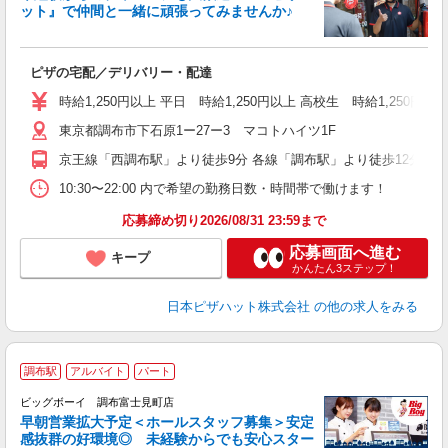
ット』で仲間と一緒に頑張ってみませんか♪
続
ピザの宅配／デリバリー・配達
未
ア
時給1,250円以上 平日 時給1,250円以上 高校生 時給1,250円以
通
東京都調布市下石原1ー27ー3 マコトハイツ1F
京王線「西調布駅」より徒歩9分 各線「調布駅」より徒歩12分
10:30〜22:00 内で希望の勤務日数・時間帯で働けます！
応募締め切り2026/08/31 23:59まで
応募画面へ進む
キープ
かんたん3ステップ！
日本ピザハット株式会社
の他の求人をみる
調布駅
アルバイト
パート
ビッグボーイ 調布富士見町店
早朝営業拡大予定＜ホールスタッフ募集＞安定
感抜群の好環境◎ 未経験からでも安心スター