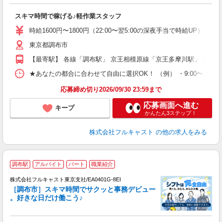
の
スキマ時間で稼げる♪軽作業スタッフ
友
リ
時給1600円〜1800円（22:00〜翌5:00の深夜手当で時給UP） 
～
東京都調布市
り
以
【最寄駅】 各線「調布駅」 京王相模原線「京王多摩川駅」 京王
勤
車
★あなたの都合に合わせて自由に選択OK！ （例） ・9:00〜12:00 ・9:0
支
応募締め切り2026/09/30 23:59まで
応募画面へ進む
キープ
かんたん3ステップ！
株式会社フルキャスト
の他の求人をみる
調布駅
アルバイト
パート
職業紹介
株式会社フルキャスト東京支社/EA0401G-8EI
［調布市］スキマ時間でサクッと事務デビュー
で
。好きな日だけ働こう♪
定