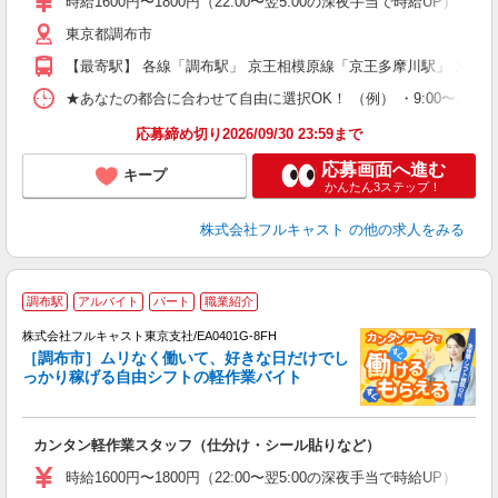
時給1600円〜1800円（22:00〜翌5:00の深夜手当で時給UP） 
り
東京都調布市
以
勤
【最寄駅】 各線「調布駅」 京王相模原線「京王多摩川駅」 京王
車
支
★あなたの都合に合わせて自由に選択OK！ （例） ・9:00〜12:00 ・9:0
応募締め切り2026/09/30 23:59まで
応募画面へ進む
キープ
かんたん3ステップ！
株式会社フルキャスト
の他の求人をみる
調布駅
アルバイト
パート
職業紹介
株式会社フルキャスト東京支社/EA0401G-8FH
［調布市］ムリなく働いて、好きな日だけでし
1
っかり稼げる自由シフトの軽作業バイト
G
る
友
カンタン軽作業スタッフ（仕分け・シール貼りなど）
リ
～
時給1600円〜1800円（22:00〜翌5:00の深夜手当で時給UP） 
り