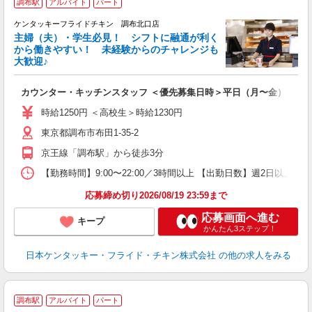
調布駅
アルバイト
パート
ケンタッキーフライドチキン 調布北口店
主婦（夫）・学生必見！ シフトに融通が利く
から働きやすい！ 未経験からのチャレンジも
大歓迎♪
見
カウンター・キッチンスタッフ ＜優先募集日時＞平日（月〜金） 11:00〜
未
ダ
時給1250円 ＜高校生＞時給1230円
昇
東京都調布市布田1-35-2
上
か
京王線「調布駅」から徒歩3分
【勤務時間】9:00〜22:00／3時間以上 【出勤日数】週2日以
応募締め切り2026/08/19 23:59まで
応募画面へ進む
キープ
かんたん3ステップ！
日本ケンタッキー・フライド・チキン株式会社
の他の求人をみる
調布駅
アルバイト
パート