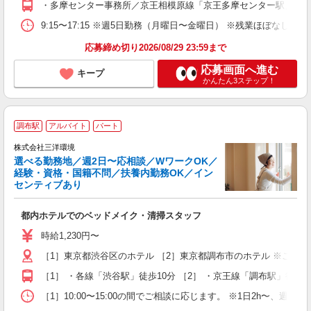
・多摩センター事務所／京王相模原線「京王多摩センター駅」より徒
9:15〜17:15 ※週5日勤務（月曜日〜金曜日） ※残業ほぼなし（
応募締め切り2026/08/29 23:59まで
応募画面へ進む
キープ
かんたん3ステップ！
調布駅
アルバイト
パート
株式会社三洋環境
選べる勤務地／週2日〜応相談／WワークOK／
経験・資格・国籍不問／扶養内勤務OK／イン
センティブあり
じ
都内ホテルでのベッドメイク・清掃スタッフ
未
勤
時給1,230円〜
務
［1］東京都渋谷区のホテル ［2］東京都調布市のホテル ※ご希
［1］ ・各線「渋谷駅」徒歩10分 ［2］ ・京王線「調布駅」徒歩1
［1］10:00〜15:00の間でご相談に応じます。 ※1日2h〜、