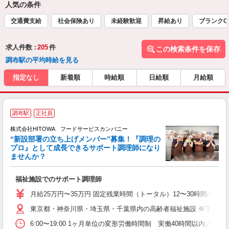
人気の条件
交通費支給
社会保険あり
未経験歓迎
昇給あり
ブランクO
求人件数 :
205
件
この検索条件を保存
調布駅の平均時給を見る
指定なし
新着順
時給順
日給順
月給順
調布駅
正社員
株式会社HITOWA フードサービスカンパニー
“新設部署の立ち上げメンバー”募集！『調理の
プロ』として成長できるサポート調理師になり
ませんか？
す
福祉施設でのサポート調理師
経
活
月給25万円〜35万円 固定残業時間（トータル）12〜30時間/月 固
K
東京都・神奈川県・埼玉県・千葉県内の高齢者福祉施設 ※下記4
典
6:00〜19:00 1ヶ月単位の変形労働時間制 実働40時間以内／週平均 