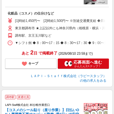
払
化粧品（コスメ）の仕分けなど
入
量
[1]時給1,450円〜 [2]時給1,500円〜 ※別途交通費支給 ◆昇給
迎
東京都調布市 ★上記以外にも神奈川県内（相模原・横浜・川崎な
与
（
調布駅、京王玉川駅など
が
ム
▼シフト例 ◆ 8：00〜17：15 ◆ 8：30〜17：30 ◆ 9：
種
2
あと
日
で掲載終了
(2026/08/10 23:59まで)
応募画面へ進む
キープ
かんたん3ステップ！
ＬＡＰＩ－Ｓｔａｆｆ株式会社（ラピースタッフ）
の他の求人をみる
調布駅
派遣社員
LAPI-Staff株式会社 本社/軽作業窓口
【コスメのシール貼り（座り作業）】日払いO