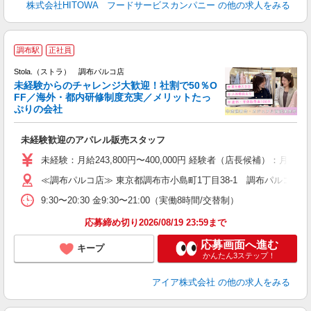
株式会社HITOWA フードサービスカンパニー
の他の求人をみる
調布駅
正社員
ご
連
Stola.（ストラ） 調布パルコ店
未経験からのチャレンジ大歓迎！社割で50％O
FF／海外・都内研修制度充実／メリットたっ
ぷりの会社
い
未経験歓迎のアパレル販売スタッフ
入
未経験：月給243,800円〜400,000円 経験者（店長候補
迎
≪調布パルコ店≫ 東京都調布市小島町1丁目38-1 調布パルコ1F
型
9:30〜20:30 金9:30〜21:00（実働8時間/交替制）
り
応募締め切り2026/08/19 23:59まで
応募画面へ進む
キープ
かんたん3ステップ！
アイア株式会社
の他の求人をみる