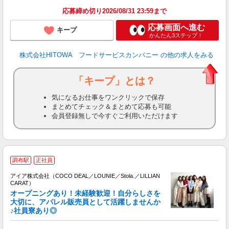
応募締め切り2026/08/31 23:59まで
応募画面へ進む
キープ
かんたん3ステップ！
株式会社HITOWA フードサービスカンパニー
の他の求人をみる
「キープ」とは？
気になるお仕事をワンクリックで保存
まとめてチェック＆まとめて応募も可能
会員登録無しで今すぐご利用いただけます
調布駅
正社員
アイア株式会社（COCO DEAL／LOUNIE／Stola.／LILLIAN
CARAT）
オープニングあり！未経験歓迎！自分らしさを
大切に、アパレル販売員として活躍しませんか
♪社員寮あり◎
と
入