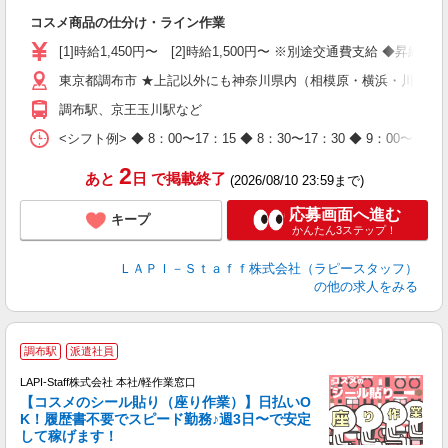
入
コスメ商品の仕分け・ライン作業
量
迎
[1]時給1,450円〜 [2]時給1,500円〜 ※別途交通費支給 ◆昇給
与
東京都調布市 ★上記以外にも神奈川県内（相模原・横浜・川崎な
（
が
調布駅、京王玉川駅など
ム
種
<シフト例> ◆ 8：00〜17：15 ◆ 8：30〜17：30 ◆ 9
2
あと
日
で掲載終了
(2026/08/10 23:59まで)
応募画面へ進む
キープ
かんたん3ステップ！
ＬＡＰＩ－Ｓｔａｆｆ株式会社（ラピースタッフ）
の他の求人をみる
調布駅
派遣社員
LAPI-Staff株式会社 本社/軽作業窓口
【コスメのシール貼り（座り作業）】日払いO
K！履歴書不要でスピード勤務♪週3日〜で安定
して稼げます！