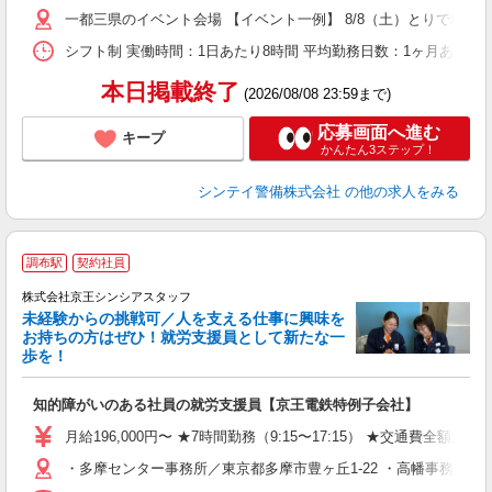
い
一都三県のイベント会場 【イベント一例】 8/8（土）とりで利根川
シフト制 実働時間：1日あたり8時間 平均勤務日数：1ヶ月あたり4
本日掲載終了
(2026/08/08 23:59まで)
応募画面へ進む
キープ
かんたん3ステップ！
シンテイ警備株式会社
の他の求人をみる
調布駅
契約社員
株式会社京王シンシアスタッフ
未経験からの挑戦可／人を支える仕事に興味を
お持ちの方はぜひ！就労支援員として新たな一
歩を！
す
知的障がいのある社員の就労支援員【京王電鉄特例子会社】
未
ー
月給196,000円〜 ★7時間勤務（9:15〜17:15） ★交通費全額
残
・多摩センター事務所／東京都多摩市豊ヶ丘1-22 ・高幡事務所／
登