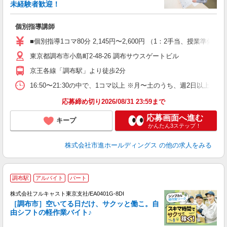
未経験者歓迎！
を
個別指導講師
未
O
■個別指導1コマ80分 2,145円〜2,600円 （1：2手当、授
東京都調布市小島町2-48-26 調布サウスゲートビル
京王各線「調布駅」より徒歩2分
16:50〜21:30の中で、1コマ以上 ※月〜土のうち、週2日以上
応募締め切り2026/08/31 23:59まで
応募画面へ進む
キープ
かんたん3ステップ！
株式会社市進ホールディングス
の他の求人をみる
調布駅
アルバイト
パート
株式会社フルキャスト東京支社/EA0401G-8DI
［調布市］空いてる日だけ、サクッと働こ。自
由シフトの軽作業バイト♪