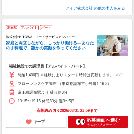
アイア株式会社
の他の求人をみる
調布駅
アルバイト
パート
ー
株式会社HITOWA フードサービスカンパニー
家庭と両立しながら、しっかり働ける―あなた
の手料理で、誰かの笑顔を作ってください
て
福祉施設での調理員【アルバイト・パート】
朝
相
時給1,400円 ※経験によりスタート時給は変動します。 ※AP
験
フローレンスケア調布 （東京都調布市小島町1-16-3）
主
躍
京王線調布駅より 徒歩約3分
由
10:15〜19:15 休憩60分 週3〜5日
な
応募締め切り2026/08/31 23:59まで
応募画面へ進む
キープ
かんたん3ステップ！