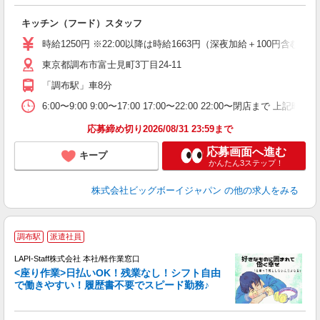
イ
キッチン（フード）スタッフ
未
（
時給1250円 ※22:00以降は時給1663円（深夜加給＋100円
東京都調布市富士見町3丁目24-11
「調布駅」車8分
6:00〜9:00 9:00〜17:00 17:00〜22:00 22:00〜
応募締め切り2026/08/31 23:59まで
応募画面へ進む
キープ
かんたん3ステップ！
株式会社ビッグボーイジャパン
の他の求人をみる
調布駅
派遣社員
て
で
LAPI-Staff株式会社 本社/軽作業窓口
遇
<座り作業>日払いOK！残業なし！シフト自由
で働きやすい！履歴書不要でスピード勤務♪
く
入