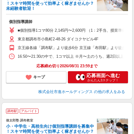
！スキマ時間を使って効率よく稼ぎませんか？
未経験者歓迎！
を
個別指導講師
未
O
■個別指導1コマ80分 2,145円〜2,600円 （1：2手当、授
東京都調布市小島町2-48-26 ダイコクヤビル4F
京王線各線「調布駅」より徒歩6分 京王線「布田駅」より徒歩12分
16:50〜21:30の中で、1コマ以上 ※月〜土のうち、週2日以上
応募締め切り2026/08/31 23:59まで
応募画面へ進む
キープ
かんたん3ステップ！
株式会社市進ホールディングス
の他の求人をみる
調布駅
アルバイト
来
中
個太郎塾 調布教室
小・中学生・高校生向け個別指導講師を募集中
！スキマ時間を使って効率よく稼ぎませんか？