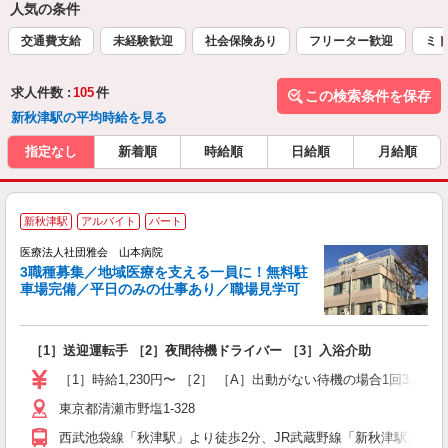
人気の条件
交通費支給
未経験歓迎
社会保険あり
フリーター歓迎
ミド
求人件数 :
105
件
この検索条件を保存
新秋津駅の平均時給を見る
指定なし
新着順
時給順
日給順
月給順
新秋津駅
アルバイト
パート
構
医療法人社団雅会 山本病院
3職種募集／地域医療を支える一員に！無料駐
車場完備／平日のみの仕事あり／職場見学可
院
［1］送迎運転手 ［2］夜間待機ドライバー ［3］入浴介助
土
［1］時給1,230円〜 ［2］ ［A］出動がない待機の場合1回3,000円（待
東京都清瀬市野塩1-328
西武池袋線「秋津駅」より徒歩2分、JR武蔵野線「新秋津駅」より