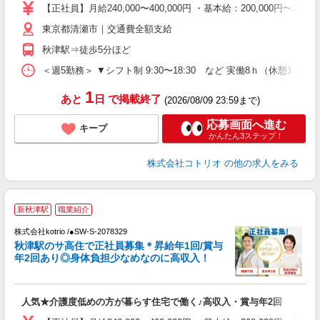
【正社員】月給240,000〜400,000円 ・基本給：200,000
役
東京都清瀬市｜交通費全額支給
秋津駅⇒徒歩5分ほど
＜週5勤務＞ ▼シフト制 9:30〜18:30 など 実働8ｈ（休憩1ｈ）
1
あと
日
で掲載終了
(2026/08/09 23:59まで)
応募画面へ進む
キープ
かんたん3ステップ！
株式会社コトリオ
の他の求人をみる
新秋津駅
職業紹介
株式会社kotrio /●SW-S-2078329
秋津駅のサ高住で正社員募集＊昇給年1回/賞与
女
年2回あり◎身体負担少なめなのに高収入！
ド
活
ル
人気★介護度低めの方が暮らす住宅で働く♪高収入・賞与年2回
自