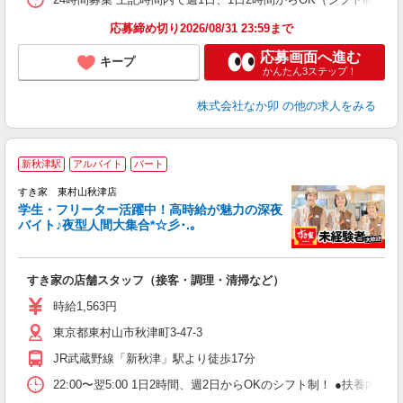
応募締め切り2026/08/31 23:59まで
応募画面へ進む
キープ
かんたん3ステップ！
株式会社なか卯
の他の求人をみる
新秋津駅
アルバイト
パート
すき家 東村山秋津店
学生・フリーター活躍中！高時給が魅力の深夜
バイト♪夜型人間大集合*☆彡･.｡
つ
すき家の店舗スタッフ（接客・調理・清掃など）
履
ミ
時給1,563円
～
東京都東村山市秋津町3-47-3
勤
社
JR武蔵野線「新秋津」駅より徒歩17分
22:00〜翌5:00 1日2時間、週2日からOKのシフト制！ ●扶養内勤務