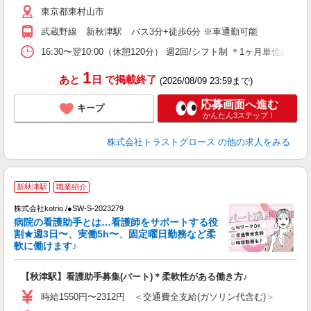
東京都東村山市
武蔵野線 新秋津駅 バス3分+徒歩6分 ※車通勤可能
16:30〜翌10:00（休憩120分） 週2回/シフト制 ＊1ヶ月単位の
1
あと
日
で掲載終了
(2026/08/09 23:59まで)
応募画面へ進む
キープ
かんたん3ステップ！
株式会社トラストグロース
の他の求人をみる
新秋津駅
職業紹介
株式会社kotrio /●SW-S-2023279
女
病院の看護助手とは…看護師をサポートする役
ド
割★週3日〜、実働5h〜、固定曜日勤務など柔
活
軟に働けます♪
ル
自
【秋津駅】看護助手募集(パート)＊柔軟性がある働き方♪
役
時給1550円〜2312円 ＜交通費全支給(ガソリン代含む)＞