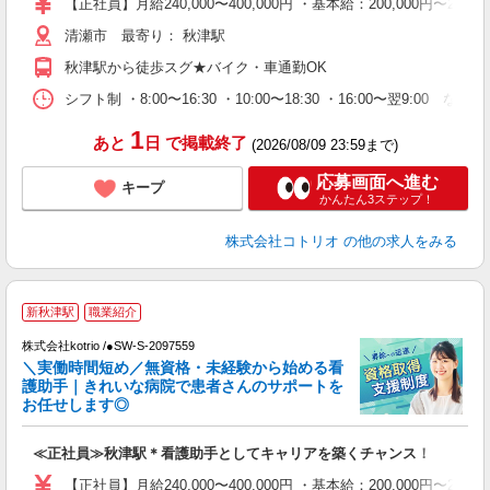
【正社員】月給240,000〜400,000円 ・基本給：200,000
役
清瀬市 最寄り： 秋津駅
秋津駅から徒歩スグ★バイク・車通勤OK
シフト制 ・8:00〜16:30 ・10:00〜18:30 ・16:00〜翌9:00
1
あと
日
で掲載終了
(2026/08/09 23:59まで)
応募画面へ進む
キープ
かんたん3ステップ！
株式会社コトリオ
の他の求人をみる
新秋津駅
職業紹介
0
株式会社kotrio /●SW-S-2097559
女
＼実働時間短め／無資格・未経験から始める看
ド
護助手｜きれいな病院で患者さんのサポートを
活
お任せします◎
ル
自
≪正社員≫秋津駅＊看護助手としてキャリアを築くチャンス！
役
【正社員】月給240,000〜400,000円 ・基本給：200,000