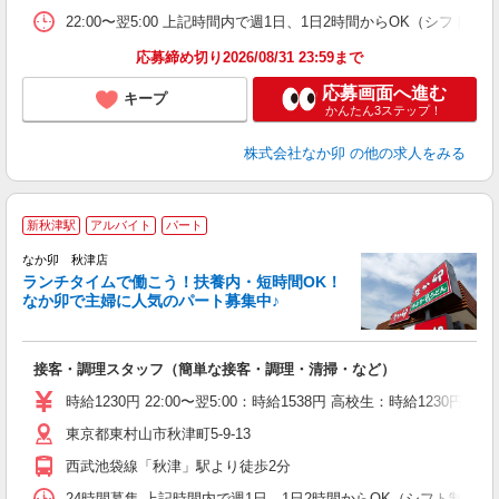
22:00〜翌5:00 上記時間内で週1日、1日2時間からOK（シフト
応募締め切り2026/08/31 23:59まで
応募画面へ進む
キープ
かんたん3ステップ！
株式会社なか卯
の他の求人をみる
新秋津駅
アルバイト
パート
気
なか卯 秋津店
ランチタイムで働こう！扶養内・短時間OK！
なか卯で主婦に人気のパート募集中♪
き
接客・調理スタッフ（簡単な接客・調理・清掃・など）
未
O
時給1230円 22:00〜翌5:00：時給1538円 高校生：時給1230円
K
東京都東村山市秋津町5-9-13
西武池袋線「秋津」駅より徒歩2分
24時間募集 上記時間内で週1日、1日2時間からOK（シフト制） 