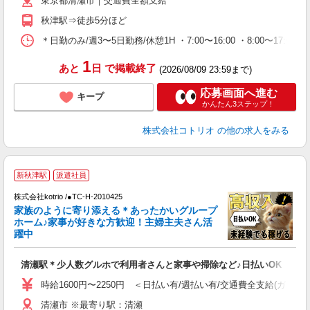
東京都清瀬市｜交通費全額支給
秋津駅⇒徒歩5分ほど
＊日勤のみ/週3〜5日勤務/休憩1H ・7:00〜16:00 ・8:00〜17:00 
1
あと
日
で掲載終了
(2026/08/09 23:59まで)
応募画面へ進む
キープ
かんたん3ステップ！
株式会社コトリオ
の他の求人をみる
2
新秋津駅
派遣社員
株式会社kotrio /●TC-H-2010425
女
家族のように寄り添える＊あったかいグループ
ド
ホーム♪家事が好きな方歓迎！主婦主夫さん活
活
躍中
ル
自
清瀬駅＊少人数グルホで利用者さんと家事や掃除など♪日払いOK
役
時給1600円〜2250円 ＜日払い有/週払い有/交通費全支給(ガソリ
清瀬市 ※最寄り駅：清瀬