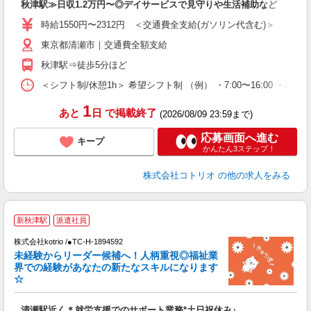
秋津駅≫日収1.2万円〜◎デイサービスで見守りや生活補助など
役
時給1550円〜2312円 ＜交通費全支給(ガソリン代含む)＞
東京都清瀬市｜交通費全額支給
秋津駅⇒徒歩5分ほど
＜シフト制/休憩1h＞ 希望シフト制 （例） ・7:00〜16:00 ・8:00〜
1
あと
日
で掲載終了
(2026/08/09 23:59まで)
応募画面へ進む
キープ
かんたん3ステップ！
株式会社コトリオ
の他の求人をみる
無
新秋津駅
派遣社員
株式会社kotrio /●TC-H-1894592
女
未経験からリーダー候補へ！人柄重視◎福祉業
ド
界での経験があなたの新たなスキルになります
活
☆
ル
自
清瀬駅近く＊就労支援でのサポート業務*土日祝休み♪