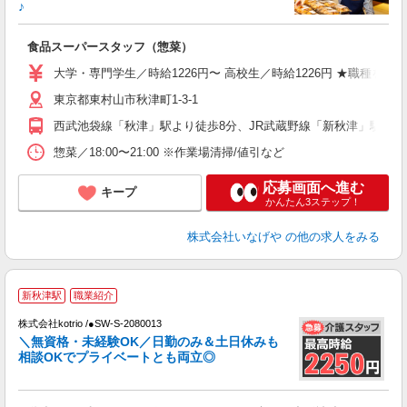
♪
す
食品スーパースタッフ（惣菜）
未
夕
大学・専門学生／時給1226円〜 高校生／時給1226円 ★職種
社
東京都東村山市秋津町1-3-1
西武池袋線「秋津」駅より徒歩8分、JR武蔵野線「新秋津」駅より
惣菜／18:00〜21:00 ※作業場清掃/値引など
応募画面へ進む
キープ
かんたん3ステップ！
株式会社いなげや
の他の求人をみる
新秋津駅
職業紹介
徹
株式会社kotrio /●SW-S-2080013
女
＼無資格・未経験OK／日勤のみ＆土日休みも
ド
相談OKでプライベートとも両立◎
活
ル
自