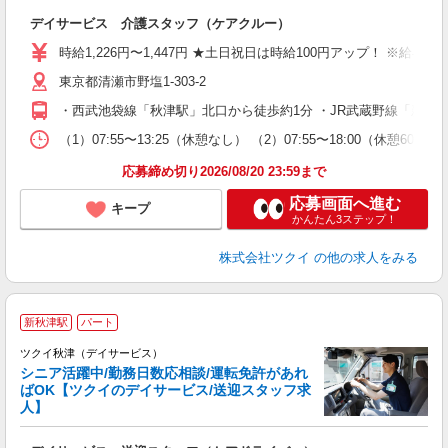
各
デイサービス 介護スタッフ（ケアクルー）
入
り
時給1,226円〜1,447円 ★土日祝日は時給100円アップ！ ※給
リ
東京都清瀬市野塩1-303-2
ー
O
・西武池袋線「秋津駅」北口から徒歩約1分 ・JR武蔵野線「新秋
な
（1）07:55〜13:25（休憩なし） （2）07:55〜18:00（休
髪
応募締め切り2026/08/20 23:59まで
応募画面へ進む
キープ
かんたん3ステップ！
株式会社ツクイ
の他の求人をみる
新秋津駅
パート
ツクイ秋津（デイサービス）
シニア活躍中/勤務日数応相談/運転免許があれ
ばOK【ツクイのデイサービス/送迎スタッフ求
人】
各