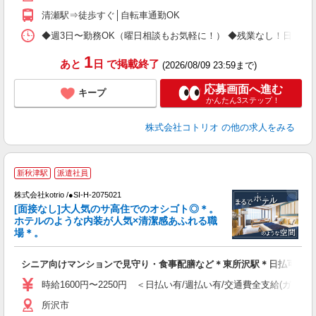
清瀬駅⇒徒歩すぐ│自転車通勤OK
◆週3日〜勤務OK（曜日相談もお気軽に！） ◆残業なし！日勤のみの勤務もOK 
1
あと
日
で掲載終了
(2026/08/09 23:59まで)
応募画面へ進む
キープ
かんたん3ステップ！
株式会社コトリオ
の他の求人をみる
≪
新秋津駅
派遣社員
で
株式会社kotrio /●SI-H-2075021
[面接なし]大人気のサ高住でのオシゴト◎＊。
女
ホテルのような内装が人気×清潔感あふれる職
ド
場＊。
活
ル
シニア向けマンションで見守り・食事配膳など＊東所沢駅＊日払可
自
時給1600円〜2250円 ＜日払い有/週払い有/交通費全支給(ガソリ
役
所沢市