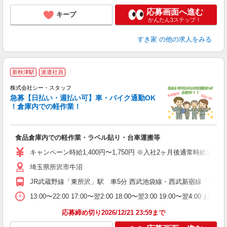
応募画面へ進む
キープ
かんたん3ステップ！
すき家
の他の求人をみる
新秋津駅
派遣社員
株式会社シー・スタッフ
急募【日払い・週払い可】車・バイク通勤OK
！倉庫内での軽作業！
も
食品倉庫内での軽作業・ラベル貼り・台車運搬等
未
ー
キャンペーン時給1,400円〜1,750円 ※入社2ヶ月後通常時給1,350
煙
埼玉県所沢市牛沼
支
JR武蔵野線「東所沢」駅 車5分 西武池袋線・西武新宿線「所沢」駅
13:00〜22:00 17:00〜翌2:00 18:00〜翌3:00 19:00〜
応募締め切り2026/12/21 23:59まで