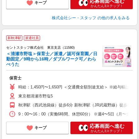
応募画面へ進む
キープ
かんたん3ステップ！
株式会社シー・スタッフ
の他の求人をみる
新秋津駅
派遣社員
セントスタッフ株式会社 東京支店（11580)
＜清瀬市野塩＞保育士／派遣／認可保育園／日
勤固定／9時から16時／ダブルワーク可／わら
こ
べうた
ミ
ニ
保育士
産
時給：1,450円〜1,650円 ＜交通費全額別途支給＞ ※給与幅は経
東京都清瀬市野塩5
秋津駅（西武池袋線）徒歩6分 新秋津駅（JR武蔵野線）徒歩10分
9：00〜16：00（実働6時間、休憩60分） ※週4〜5日（月〜金）
応募画面へ進む
キープ
かんたん3ステップ！