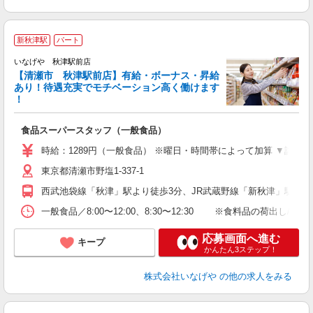
新秋津駅
パート
いなげや 秋津駅前店
【清瀬市 秋津駅前店】有給・ボーナス・昇給
あり！待遇充実でモチベーション高く働けます
！
パ
食品スーパースタッフ（一般食品）
未
エ
時給：1289円（一般食品） ※曜日・時間帯によって加算 ▼詳
あ
東京都清瀬市野塩1-337-1
由
業
西武池袋線「秋津」駅より徒歩3分、JR武蔵野線「新秋津」駅より
一般食品／8:00〜12:00、8:30〜12:30 ※食料品の荷出し/
応募画面へ進む
キープ
かんたん3ステップ！
株式会社いなげや
の他の求人をみる