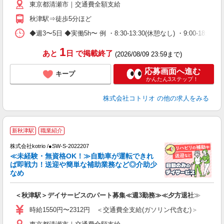
東京都清瀬市｜交通費全額支給
秋津駅⇒徒歩5分ほど
◆週3〜5日 ◆実働5h〜 例 ・8:30-13:30(休憩なし) ・9:00-18:00(休憩
1
あと
日
で掲載終了
(2026/08/09 23:59まで)
応募画面へ進む
キープ
かんたん3ステップ！
株式会社コトリオ
の他の求人をみる
新秋津駅
職業紹介
2
株式会社kotrio /●SW-S-2022207
女
≪未経験・無資格OK！≫自動車が運転できれ
ド
ば即戦力！送迎や簡単な補助業務など◎介助少
活
なめ
ル
自
＜秋津駅＞デイサービスのパート募集≪週3勤務≫≪夕方退社≫
役
時給1550円〜2312円 ＜交通費全支給(ガソリン代含む)＞