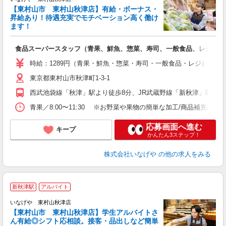
【東村山市 東村山秋津店】有給・ボーナス・
昇給あり！待遇充実でモチベーション高く働け
ます！
パ
食品スーパースタッフ（青果、鮮魚、惣菜、寿司、一般食品、レジ）
未
エ
時給：1289円（青果・鮮魚・惣菜・寿司・一般食品・レジ） ※曜日
あ
東京都東村山市秋津町1-3-1
自
業
西武池袋線「秋津」駅より徒歩8分、JR武蔵野線「新秋津」駅より
青果／8:00〜11:30 ※お野菜や果物の簡単な加工/商品補充/値付
応募画面へ進む
キープ
かんたん3ステップ！
株式会社いなげや
の他の求人をみる
新秋津駅
アルバイト
いなげや 東村山秋津店
【東村山市 東村山秋津店】学生アルバイトさ
ん有給◎シフト応相談。接客・品出しなど簡単