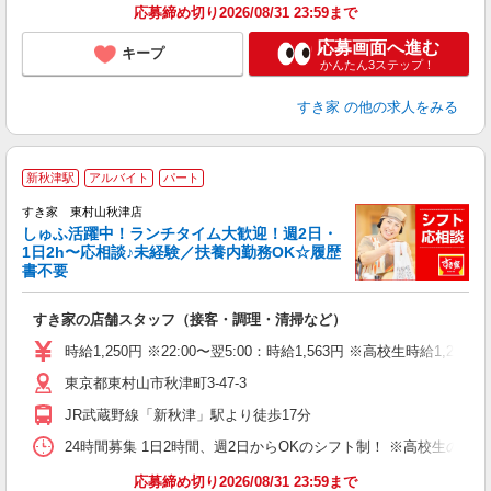
応募締め切り2026/08/31 23:59まで
応募画面へ進む
キープ
かんたん3ステップ！
すき家
の他の求人をみる
≪
新秋津駅
アルバイト
パート
すき家 東村山秋津店
しゅふ活躍中！ランチタイム大歓迎！週2日・
安
1日2h〜応相談♪未経験／扶養内勤務OK☆履歴
書不要
の
すき家の店舗スタッフ（接客・調理・清掃など）
履
タ
時給1,250円 ※22:00〜翌5:00：時給1,563円 ※高校生時給1,226
（
東京都東村山市秋津町3-47-3
夜
事
JR武蔵野線「新秋津」駅より徒歩17分
24時間募集 1日2時間、週2日からOKのシフト制！ ※高校生のシ
応募締め切り2026/08/31 23:59まで