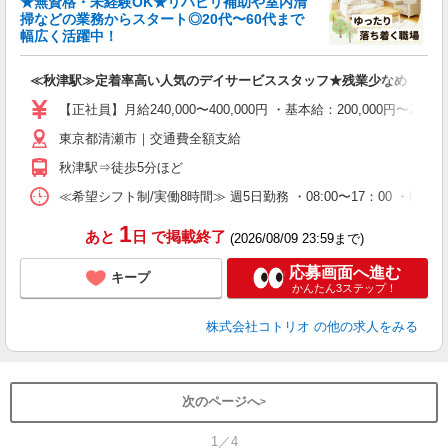
★無資格・未経験OK★リハビリ補助や室内清
ド
掃などの業務からスタート◎20代〜60代まで
活
幅広く活躍中！
ル
自
≪秋津駅≫定着率高い人気のデイサービススタッフ★残業少なめ
役
【正社員】月給240,000〜400,000円 ・基本給：200,000
東京都清瀬市｜交通費全額支給
秋津駅⇒徒歩5分ほど
≪希望シフト制/実働8時間≫ 週5日勤務 ・08:00〜17：00 ・09:00
1
あと
日
で掲載終了
(2026/08/09 23:59まで)
応募画面へ進む
キープ
かんたん3ステップ！
株式会社コトリオ
の他の求人をみる
次のページへ
1／4