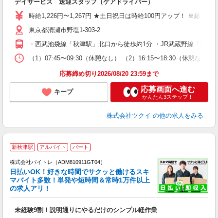
デイサービス 送迎スタッフ（ケアドライバー）
入
り
時給1,226円〜1,267円 ★土日祝日は時給100円アップ！ ※給
リ
東京都清瀬市野塩1-303-2
ー
O
・西武池袋線「秋津駅」北口から徒歩約1分 ・JR武蔵野線「新秋
な
（1）07:45〜09:30（休憩なし） （2）16:15〜18:30
髪
応募締め切り2026/08/20 23:59まで
応募画面へ進む
キープ
かんたん3ステップ！
株式会社ツクイ
の他の求人をみる
新秋津駅
アルバイト
パート
株式会社バイトレ（ADM810911GT04）
く
日払いOK！好きな時間でサクッと働けるスキ
マバイト多数！単発や短時間＆常時1万件以上
☆
の求人アリ！
験
未経験9割！説明通りにやるだけのシンプル軽作業
即