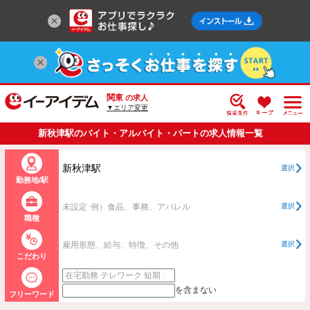
関東
の求人
▼エリア変更
新秋津駅のバイト・アルバイト・パートの求人情報一覧
新秋津駅
選択
勤務地/駅
未設定
例）食品、事務、アパレル
選択
職種
雇用形態、給与、特徴、その他
選択
こだわり
を含まない
フリーワード