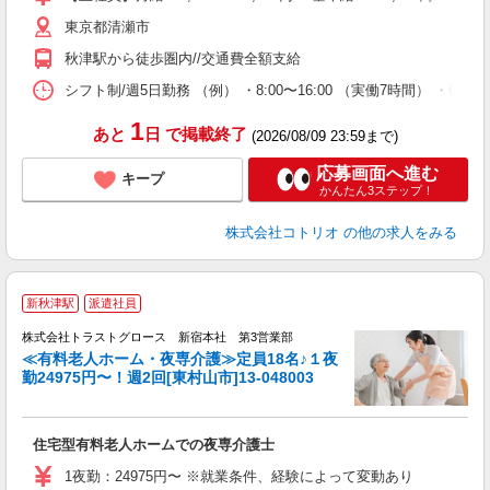
東京都清瀬市
秋津駅から徒歩圏内//交通費全額支給
シフト制/週5日勤務 （例） ・8:00〜16:00 （実働7時間） ・9:3
1
あと
日
で掲載終了
(2026/08/09 23:59まで)
応募画面へ進む
キープ
かんたん3ステップ！
株式会社コトリオ
の他の求人をみる
新秋津駅
派遣社員
株式会社トラストグロース 新宿本社 第3営業部
≪有料老人ホーム・夜専介護≫定員18名♪１夜
勤24975円〜！週2回[東村山市]13-048003
気
住宅型有料老人ホームでの夜専介護士
1夜勤：24975円〜 ※就業条件、経験によって変動あり