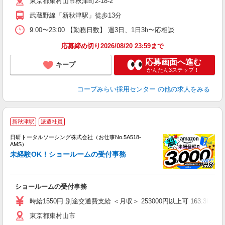
東京都東村山市秋津町2-18-2
武蔵野線「新秋津駅」徒歩13分
9:00〜23:00 【勤務日数】 週3日、1日3h〜応相談
応募締め切り2026/08/20 23:59まで
応募画面へ進む
キープ
かんたん3ステップ！
コープみらい採用センター
の他の求人をみる
◎
新秋津駅
派遣社員
n
日研トータルソーシング株式会社（お仕事No.5A518-
ー
AMS）
z
未経験OK！ショールームの受付事務
談
W
ショールームの受付事務
ク
交
時給1550円 別途交通費支給 ＜月収＞ 253000円以上可 163.3H
東京都東村山市