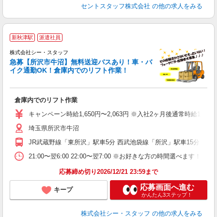
セントスタッフ株式会社
の他の求人をみる
新秋津駅
派遣社員
株式会社シー・スタッフ
急募【所沢市牛沼】無料送迎バスあり！車・バ
イク通勤OK！倉庫内でのリフト作業！
を
倉庫内でのリフト作業
即
活
キャンペーン時給1,650円〜2,063円 ※入社2ヶ月後通常時給1,580
高
埼玉県所沢市牛沼
転
JR武蔵野線「東所沢」駅車5分 西武池袋線「所沢」駅車15分 JR
21:00〜翌6:00 22:00〜翌7:00 ※お好きな方の時間選べます！
応募締め切り2026/12/21 23:59まで
応募画面へ進む
キープ
かんたん3ステップ！
株式会社シー・スタッフ
の他の求人をみる