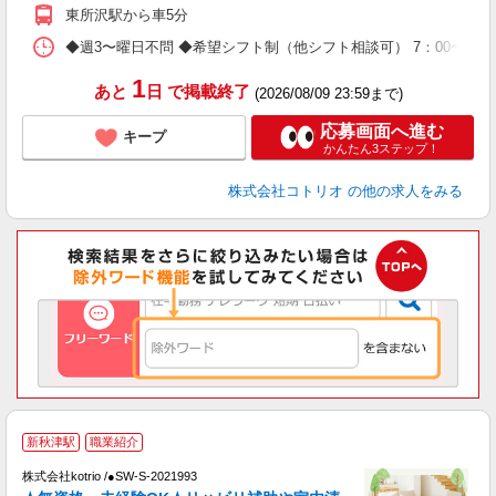
東所沢駅から車5分
◆週3〜曜日不問 ◆希望シフト制（他シフト相談可） 7：00〜16：0
1
あと
日
で掲載終了
(2026/08/09 23:59まで)
応募画面へ進む
キープ
かんたん3ステップ！
株式会社コトリオ
の他の求人をみる
新秋津駅
職業紹介
株式会社kotrio /●SW-S-2021993
女