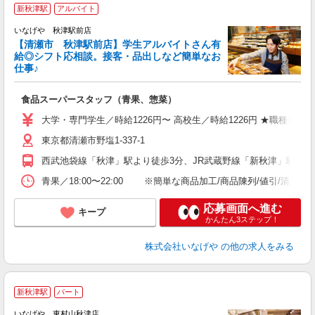
新秋津駅
アルバイト
いなげや 秋津駅前店
【清瀬市 秋津駅前店】学生アルバイトさん有
給◎シフト応相談。接客・品出しなど簡単なお
仕事♪
す
食品スーパースタッフ（青果、惣菜）
未
夕
大学・専門学生／時給1226円〜 高校生／時給1226円 ★職種
社
東京都清瀬市野塩1-337-1
西武池袋線「秋津」駅より徒歩3分、JR武蔵野線「新秋津」駅より
青果／18:00〜22:00 ※簡単な商品加工/商品陳列/値引/
応募画面へ進む
キープ
かんたん3ステップ！
株式会社いなげや
の他の求人をみる
新秋津駅
パート
いなげや 東村山秋津店