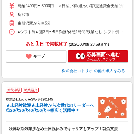
自
時給2400円〜3000円 ＜日払い有/週払い有/交通費全支給(ガソリ
所沢市
役
東所沢駅から車5分
●シフト制● 週3日〜5日勤務/休憩1時間/残業なし シフト例 ・7:00〜15:
1
あと
日
で掲載終了
(2026/08/09 23:59まで)
応募画面へ進む
キープ
かんたん3ステップ！
株式会社コトリオ
の他の求人をみる
新秋津駅
職業紹介
え
株式会社kotrio /●SW-S-1901145
★未経験歓迎★未経験から次世代のリーダーへ
女
◎20代30代40代50代⇒幅広く活躍中＊
ド
活
ル
秋津駅◎残業少なめ土日祝休みでキャリアもアップ！就労支援
自