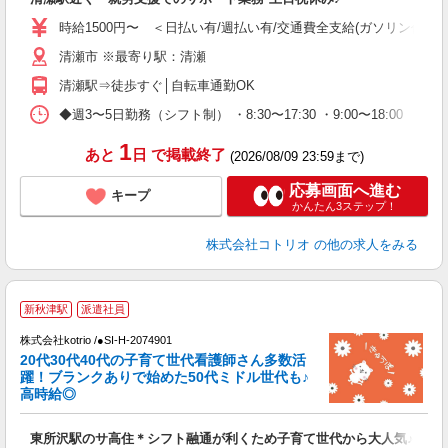
役
時給1500円〜 ＜日払い有/週払い有/交通費全支給(ガソリン代含む
清瀬市 ※最寄り駅：清瀬
清瀬駅⇒徒歩すぐ│自転車通勤OK
◆週3〜5日勤務（シフト制） ・8:30〜17:30 ・9:00〜18:00 
1
あと
日
で掲載終了
(2026/08/09 23:59まで)
応募画面へ進む
キープ
かんたん3ステップ！
株式会社コトリオ
の他の求人をみる
新秋津駅
派遣社員
株式会社kotrio /●SI-H-2074901
き
20代30代40代の子育て世代看護師さん多数活
躍！ブランクありで始めた50代ミドル世代も♪
女
高時給◎
ド
活
東所沢駅のサ高住＊シフト融通が利くため子育て世代から大人気♪
ル