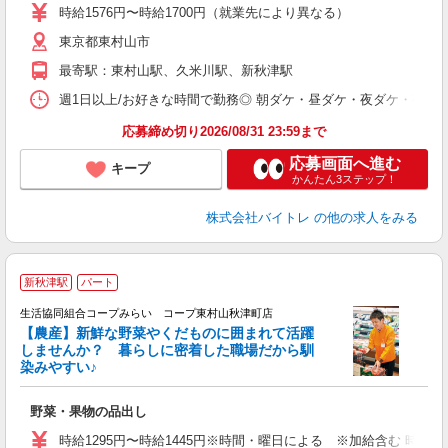
活
時給1576円〜時給1700円（就業先により異なる）
（
東京都東村山市
短
K
最寄駅：東村山駅、久米川駅、新秋津駅
日
髪
週1日以上/お好きな時間で勤務◎ 朝ダケ・昼ダケ・夜ダケ・夜勤など、 ご自
応募締め切り2026/08/31 23:59まで
応募画面へ進む
キープ
かんたん3ステップ！
株式会社バイトレ
の他の求人をみる
新秋津駅
パート
生活協同組合コープみらい コープ東村山秋津町店
【農産】新鮮な野菜やくだものに囲まれて活躍
しませんか？ 暮らしに密着した職場だから馴
染みやすい♪
は
野菜・果物の品出し
未
ク
時給1295円〜時給1445円※時間・曜日による ※加給含む 時給129