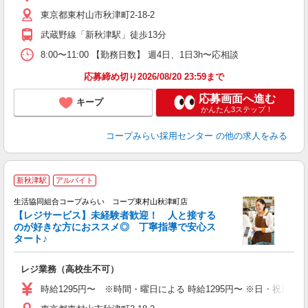
東京都東村山市秋津町2-18-2
武蔵野線「新秋津駅」徒歩13分
8:00〜11:00 【勤務日数】 週4日、1日3h〜応相談
応募締め切り2026/08/20 23:59まで
応募画面へ進む
キープ
かんたん3ステップ！
コープみらい採用センター
の他の求人をみる
新秋津駅
アルバイト
生活協同組合コープみらい コープ東村山秋津町店
【レジサービス】未経験者歓迎！ 人と接する
のが好きな方におススメ◎ 丁寧指導で安心ス
タート♪
あ
レジ業務（高校生不可）
未
内
時給1295円〜 ※時間・曜日による 時給1295円〜 ※日・祝日 時