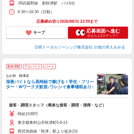
JR武蔵野線 新秋津駅 バス6分
9:30〜18:30（日勤）
応募締め切り2026/08/31 23:59まで
応募画面へ進む
キープ
かんたん3ステップ！
日研トータルソーシング株式会社
の他の求人をみる
新秋津駅
アルバイト
パート
ん
なか卯 秋津店
深夜バイトなら高時給で稼げる！学生・フリー
ター・Wワーク大歓迎♪ウレシイ食事補助あり♪
助
と
接客・調理スタッフ（簡単な接客・調理・清掃・など）
未
務
時給1538円
O
東京都東村山市秋津町5-9-13
社
西武池袋線「秋津」駅より徒歩2分