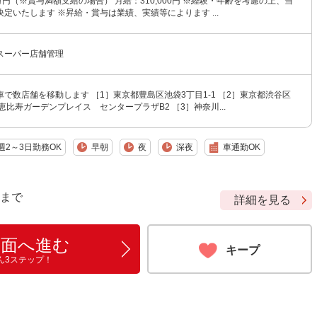
万円（※賞与満額支給の場合） 月給：310,000円 ※経験・年齢を考慮の上、当
定いたします ※昇給・賞与は業績、実績等によります ...
スーパー店舗管理
で数店舗を移動します ［1］東京都豊島区池袋3丁目1-1 ［2］東京都渋谷区
7 恵比寿ガーデンプレイス センタープラザB2 ［3］神奈川...
週2～3日勤務OK
早朝
夜
深夜
車通勤OK
9 まで
詳細を見る
画面へ進む
キープ
ん3ステップ！