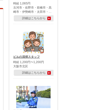
時給 1,065円
古河市・佐野市・前橋市・高
崎市・伊勢崎市・太田市・館
林市・藤岡市・大泉町・さい
詳細はこちらから
たま市北区・川越市・熊谷
市・行田市・秩父市・所沢
市・飯能市・東松山市・坂戸
市・鶴ケ島市・千葉市中央
区・市川市・松戸市・習志野
市・柏市・流山市・八千代
市・足立区・江戸川区・八王
子市・町田市
ビルの清掃スタッフ
時給 1,200円〜1,200円
大阪市北区
詳細はこちらから