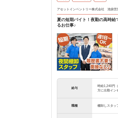
アセットインベントリー株式会社 池袋営
夏の短期バイト！夜勤の高時給で
るお仕事♪
時給1,240
給与
方に出勤インセ
職種
棚卸しスタッ