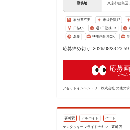
勤務地
東京都豊島区
履歴書不要
未経験歓迎
日払い
週1日勤務OK
深夜
扶養内勤務OK
副
応募締め切り: 2026/08/23 23:5
応募
かんた
アセットインベントリー株式会社 の他の求
要町駅
アルバイト
パート
ケンタッキーフライドチキン 要町店