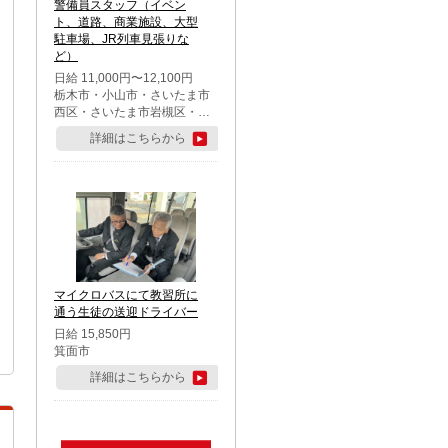
警備員スタッフ（イベン
ト、道路、商業施設、大型
駐車場、JR列車見張りな
ど）
日給 11,000円〜12,100円
栃木市・小山市・さいたま市
西区・さいたま市岩槻区・久
喜市・蓮田市
詳細はこちらから
マイクロバスにて教習所に
通う生徒の送迎ドライバー
日給 15,850円
箕面市
詳細はこちらから