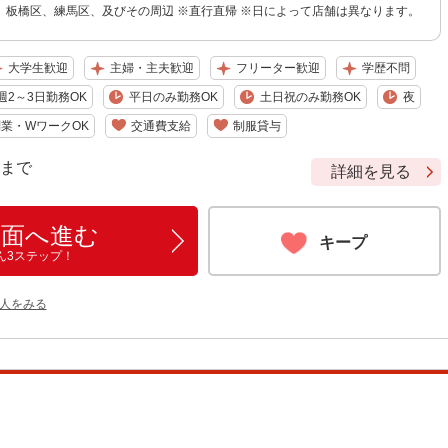
、板橋区、練馬区、及びその周辺 ※直行直帰 ※日によって店舗は異なります。
大学生歓迎
主婦・主夫歓迎
フリーター歓迎
学歴不問
週2～3日勤務OK
平日のみ勤務OK
土日祝のみ勤務OK
夜
業・WワークOK
交通費支給
制服貸与
9 まで
詳細を見る
画面へ進む
キープ
ん3ステップ！
人をみる