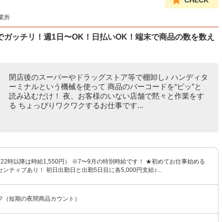
CHECK
業所
ガッチリ！週1日〜OK！日払いOK！端末で商品の数を数え
閉店後のスーパーやドラッグストア等で棚卸し♪ ハンディタ
ーミナルという機械を使って 商品のバーコードを“ピッ”と
読み込むだけ！ 夜、お客様のいない店舗で黙々と作業をす
る ちょっぴりワクワクするお仕事です...
円（22時以降は時給1,550円） ※7〜9月の特別時給です！ ★初めてお仕事始める
ンティブあり！ 初日出勤日と出勤5日目に各5,000円支給♪...
フ（短期の夜間商品カウント）