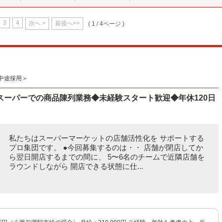
3
4
次へ >
最後へ>>
( 1 / 4ページ )
中途採用＞
スーパーでの商品陳列業務◆未経験スタート歓迎◆年休120日
私たちはスーパーマーケットの店舗活性化を サポートする
プロ集団です。 ●今回募集するのは・・ 店舗が閉店してか
ら翌日開店するまでの間に、 5〜6名のチームで近隣店舗を
ラウンドしながら 開店できる状態に仕...