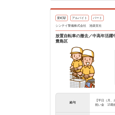
要町駅
アルバイト
パート
シンテイ警備株式会社 池袋支社
放置自転車の撤去／中高年活躍
豊島区
【平日（月、火
給与
祝い金 15勤