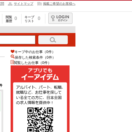
質問
サイトマップ
掲載ご希望のお客様へ
閲覧
キープ
0
0
履歴
リスト
ログイン
キープ中のお仕事（0件）
保存した検索条件（
0
件）
閲覧したお仕事（0件）
件