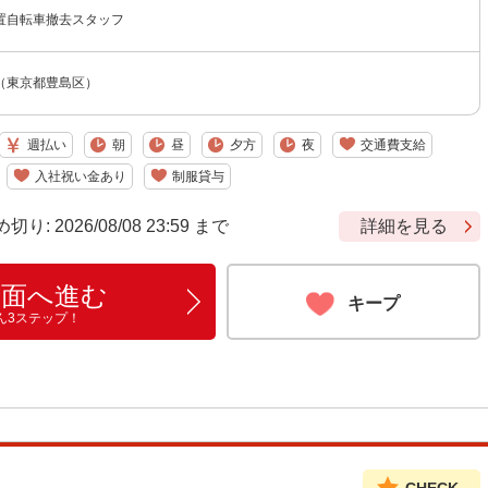
置自転車撤去スタッフ
（東京都豊島区）
週払い
朝
昼
夕方
夜
交通費支給
入社祝い金あり
制服貸与
 2026/08/08 23:59 まで
詳細を見る
画面へ進む
キープ
ん3ステップ！