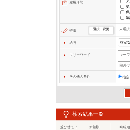
ア
雇用形態
契
職
嘱
未選択
選択・変更
特徴
給与
フリーワード
その他の条件
指定
この
検索結果一覧
並び替え ：
新着順
時給順