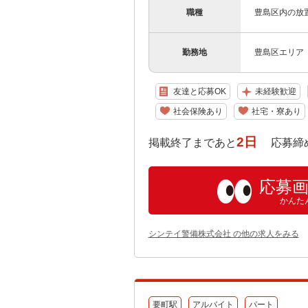
職種
豊島区内の放
勤務地
豊島区エリア
友達と応募OK
未経験歓迎
社会保険あり
社宅・寮あり
2日
掲載終了まであと
応募締め切り:
応募
かんた
シンテイ警備株式会社 の他の求人をみる
要町駅
アルバイト
パート