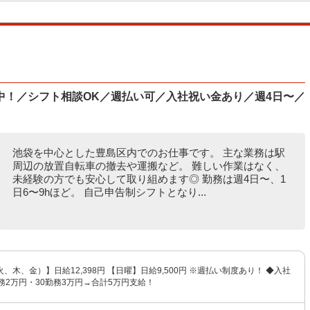
中！／シフト相談OK／週払い可／入社祝い金あり／週4日〜／
池袋を中心とした豊島区内でのお仕事です。 主な業務は駅
周辺の放置自転車の撤去や運搬など。 難しい作業はなく、
未経験の方でも安心して取り組めます◎ 勤務は週4日〜、1
日6〜9hほど。 自己申告制シフトとなり...
、木、金）】日給12,398円 【日曜】日給9,500円 ※週払い制度あり！ ◆入社
務2万円・30勤務3万円→合計5万円支給！