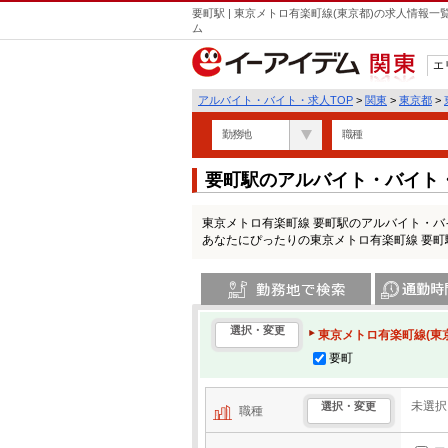
要町駅 | 東京メトロ有楽町線(東京都)の求人情報
ム
エ
関東
アルバイト・バイト・求人TOP
>
関東
>
東京都
>
勤務地
職種
要町駅のアルバイト・バイト
東京メトロ有楽町線 要町駅のアルバイト・
あなたにぴったりの東京メトロ有楽町線 要
勤務地で検索
通勤時間・区
選択・変更
東京メトロ有楽町線(東
要町
未選択
選択・変更
職種