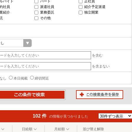
ルバイト
パート
正社員
約社員
派遣社員
紹介予定派遣
業紹介
業務委託
独立開業
託
その他
を含む
を含まない
なし
本日掲載
締切間近
この検索条件を保存
条件で検索
102 件
の情報が見つかりました
日給順
月給順
並び替え解除