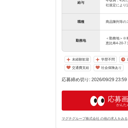
年収例：450
給与
社規定により決
職種
商品陳列等の
＜勤務地＞※車
勤務地
恵比寿4-20-
未経験歓迎
学歴不問
交通費支給
社会保険あり
応募締め切り: 2026/09/29 23:5
応募
かんた
マグチグループ株式会社 の他の求人をみる