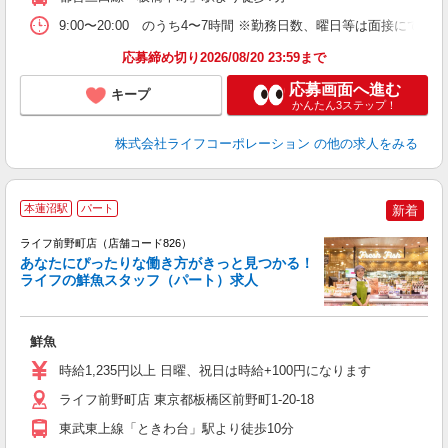
9:00〜20:00 のうち4〜7時間 ※勤務日数、曜日等は面接にて伺
応募締め切り2026/08/20 23:59まで
応募画面へ進む
キープ
かんたん3ステップ！
株式会社ライフコーポレーション
の他の求人をみる
本蓮沼駅
パート
新着
ライフ前野町店（店舗コード826）
あなたにぴったりな働き方がきっと見つかる！
ライフの鮮魚スタッフ（パート）求人
鮮魚
未
～
時給1,235円以上 日曜、祝日は時給+100円になります
2
ライフ前野町店 東京都板橋区前野町1-20-18
東武東上線「ときわ台」駅より徒歩10分