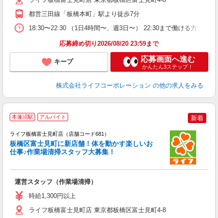
都営三田線「板橋本町」駅より徒歩7分
18:30〜22:30 （1日4時間〜、週3日〜） 22:30まで働ける方、大歓
応募締め切り2026/08/20 23:59まで
応募画面へ進む
キープ
かんたん3ステップ！
株式会社ライフコーポレーション
の他の求人をみる
本蓮沼駅
アルバイト
新着
ライフ板橋富士見町店（店舗コード681）
板橋区富士見町に新店舗！体を動かす楽しいお
仕事♪作業場清掃スタッフ大募集！
運営スタッフ（作業場清掃）
未
ダ
時給1,300円以上
昇
ライフ板橋富士見町店 東京都板橋区富士見町4-8