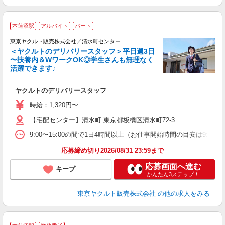
★
本蓮沼駅
アルバイト
パート
東京ヤクルト販売株式会社／清水町センター
＜ヤクルトのデリバリースタッフ＞平日週3日
〜扶養内＆WワークOK◎学生さんも無理なく
活躍できます♪
と
ヤクルトのデリバリースタッフ
未
～
時給：1,320円〜
時
【宅配センター】清水町 東京都板橋区清水町72-3
内
9:00〜15:00の間で1日4時間以上（お仕事開始時間の目安は9:00〜
応募締め切り2026/08/31 23:59まで
応募画面へ進む
キープ
かんたん3ステップ！
東京ヤクルト販売株式会社
の他の求人をみる