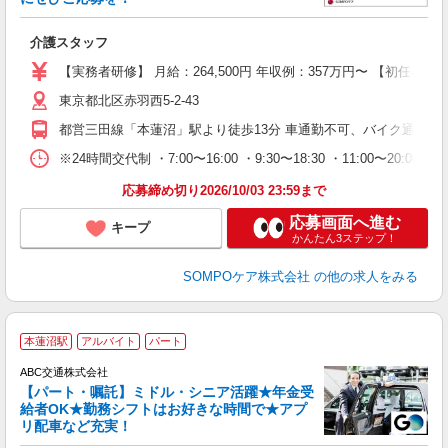
師
介護スタッフ
未
グ
【実務者研修】 月給：264,500円 年収例：357万円〜 【初
東京都北区赤羽西5-2-43
都営三田線「本蓮沼」駅より徒歩13分 車通勤不可、バイク通勤可
※24時間交代制 ・7:00〜16:00 ・9:30〜18:30 ・11:00〜20:00 ・17
応募締め切り2026/10/03 23:59まで
応募画面へ進む
キープ
かんたん3ステップ！
SOMPOケア株式会社
の他の求人をみる
本蓮沼駅
アルバイト
パート
ABC交通株式会社
【パート・嘱託】ミドル・シニア活躍★年金受
給者OK★勤務シフトはお好きな時間で★アプ
リ配車など充実！