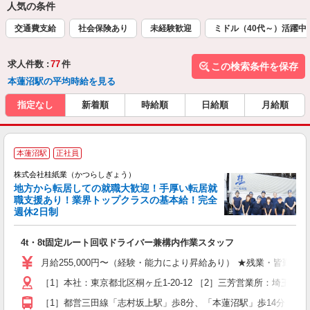
人気の条件
交通費支給
社会保険あり
未経験歓迎
ミドル（40代～）活躍中
求人件数 :
77
件
この検索条件を保存
本蓮沼駅の平均時給を見る
指定なし
新着順
時給順
日給順
月給順
少
本蓮沼駅
正社員
で
株式会社桂紙業（かつらしぎょう）
ス
地方から転居しての就職大歓迎！手厚い転居就
職支援あり！業界トップクラスの基本給！完全
週休2日制
5
4t・8t固定ルート回収ドライバー兼構内作業スタッフ
ボ
月給255,000円〜（経験・能力により昇給あり） ★残業・皆勤手当別
［1］本社：東京都北区桐ヶ丘1-20-12 ［2］三芳営業所：埼玉県
［1］都営三田線「志村坂上駅」歩8分、「本蓮沼駅」歩14分 ［2