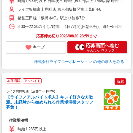
時給1,500円以上 日曜祝日 時給1,600円以上 17時以降 時給1,600
ライフ板橋富士見町店 東京都板橋区富士見町4-8
都営三田線「板橋本町」駅より徒歩7分
8:30〜22:30のうち7時間 1日7時間(休憩60分)、週4〜5日
応募締め切り2026/08/20 23:59まで
応募画面へ進む
キープ
かんたん3ステップ！
株式会社ライフコーポレーション
の他の求人をみる
本蓮沼駅
アルバイト
新着
ライフ前野町店（店舗コード826）
【ライフ／アルバイト求人】キレイ好きな方歓
迎。未経験から始められる作業場清掃スタッフ
募集！
作業場清掃
未
ダ
時給1,235円以上
昇