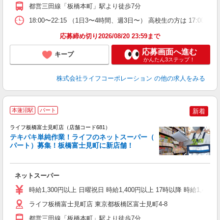
都営三田線「板橋本町」駅より徒歩7分
18:00〜22:15 （1日3〜4時間、週3日〜） 高校生の方は 1
応募締め切り2026/08/20 23:59まで
応募画面へ進む
キープ
かんたん3ステップ！
株式会社ライフコーポレーション
の他の求人をみる
本蓮沼駅
パート
新着
ライフ板橋富士見町店（店舗コード681）
テキパキ単純作業！ライフのネットスーパー（
パート）募集！板橋富士見町に新店舗！
ネットスーパー
未
～
時給1,300円以上 日曜祝日 時給1,400円以上 17時以降 時給1,400
2
ライフ板橋富士見町店 東京都板橋区富士見町4-8
都営三田線「板橋本町」駅より徒歩7分