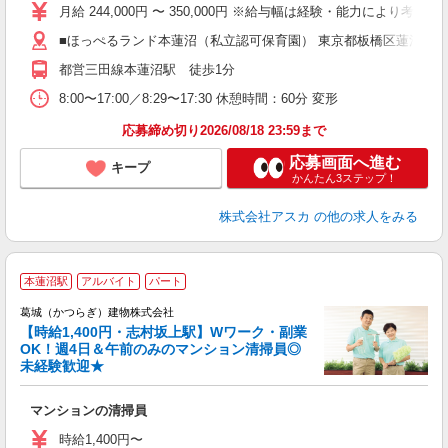
不
月給 244,000円 〜 350,000円 ※給与幅は経験・能力により考慮 賞
結
■ほっぺるランド本蓮沼（私立認可保育園） 東京都板橋区蓮沼町
職
都営三田線本蓮沼駅 徒歩1分
8:00〜17:00／8:29〜17:30 休憩時間：60分 変形
応募締め切り2026/08/18 23:59まで
応募画面へ進む
キープ
かんたん3ステップ！
株式会社アスカ
の他の求人をみる
本蓮沼駅
アルバイト
パート
葛城（かつらぎ）建物株式会社
【時給1,400円・志村坂上駅】Wワーク・副業
OK！週4日＆午前のみのマンション清掃員◎
未経験歓迎★
い
入
マンションの清掃員
夫
中
時給1,400円〜