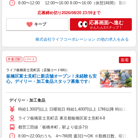
8:00〜12:00 12:00〜16:00 8:00〜16:00（休憩1時間） 
応募締め切り2026/08/20 23:59まで
応募画面へ進む
キープ
かんたん3ステップ！
株式会社ライフコーポレーション
の他の求人をみる
本蓮沼駅
パート
新着
ライフ板橋富士見町店（店舗コード681）
板橋区富士見町に新店舗オープン！未経験も安
心。デイリー・加工食品スタッフ募集です♪
ス
デイリー・加工食品
未
～
時給1,300円以上 日曜祝日 時給1,400円以上 17時以降 時給1,400
2
ライフ板橋富士見町店 東京都板橋区富士見町4-8
都営三田線「板橋本町」駅より徒歩7分
8:00〜22:00のうち 4〜7時間 週3日〜OK ※勤務日数、曜日等