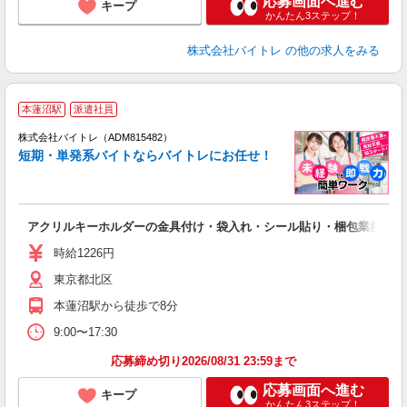
応募画面へ進む
キープ
かんたん3ステップ！
株式会社バイトレ
の他の求人をみる
本蓮沼駅
派遣社員
ィ
株式会社バイトレ（ADM815482）
短期・単発系バイトならバイトレにお任せ！
い
アクリルキーホルダーの金具付け・袋入れ・シール貼り・梱包業務
即
活
時給1226円
（
東京都北区
煙
週
本蓮沼駅から徒歩で8分
9:00〜17:30
応募締め切り2026/08/31 23:59まで
応募画面へ進む
キープ
かんたん3ステップ！