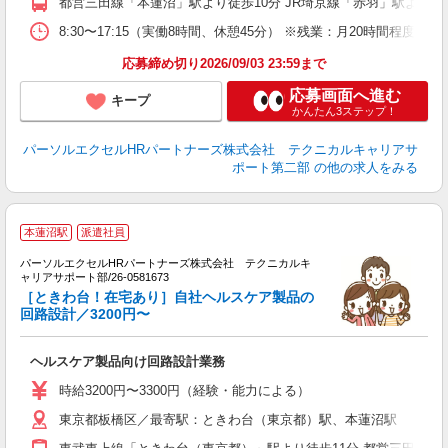
都営三田線「本蓮沼」駅より徒歩10分 JR埼京線「赤羽」駅より民
8:30〜17:15（実働8時間、休憩45分） ※残業：月20時間程度
応募締め切り2026/09/03 23:59まで
応募画面へ進む
キープ
かんたん3ステップ！
パーソルエクセルHRパートナーズ株式会社 テクニカルキャリアサ
ポート第二部
の他の求人をみる
本蓮沼駅
派遣社員
パーソルエクセルHRパートナーズ株式会社 テクニカルキ
ャリアサポート部/26-0581673
頂
［ときわ台！在宅あり］自社ヘルスケア製品の
ミ
回路設計／3200円〜
日
ヘルスケア製品向け回路設計業務
時給3200円〜3300円（経験・能力による）
東京都板橋区／最寄駅：ときわ台（東京都）駅、本蓮沼駅