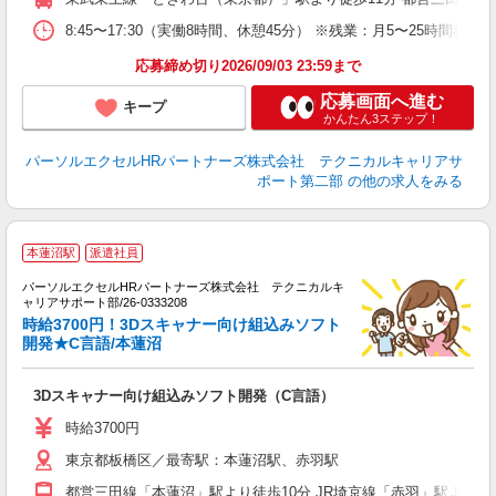
8:45〜17:30（実働8時間、休憩45分） ※残業：月5〜25時
応募締め切り2026/09/03 23:59まで
応募画面へ進む
キープ
かんたん3ステップ！
パーソルエクセルHRパートナーズ株式会社 テクニカルキャリアサ
ポート第二部
の他の求人をみる
本蓮沼駅
派遣社員
パーソルエクセルHRパートナーズ株式会社 テクニカルキ
お
ャリアサポート部/26-0333208
ミ
時給3700円！3Dスキャナー向け組込みソフト
日
開発★C言語/本蓮沼
支
3Dスキャナー向け組込みソフト開発（C言語）
時給3700円
東京都板橋区／最寄駅：本蓮沼駅、赤羽駅
都営三田線「本蓮沼」駅より徒歩10分 JR埼京線「赤羽」駅より民