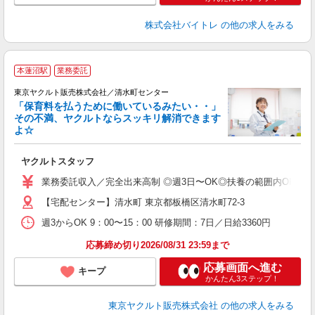
株式会社バイトレ
の他の求人をみる
本蓮沼駅
業務委託
東京ヤクルト販売株式会社／清水町センター
「保育料を払うために働いているみたい・・」
その不満、ヤクルトならスッキリ解消できます
よ☆
し
未
ヤクルトスタッフ
ア
業
業務委託収入／完全出来高制 ◎週3日〜OK◎扶養の範囲内OK ◎扶養
登
【宅配センター】清水町 東京都板橋区清水町72-3
週3からOK 9：00〜15：00 研修期間：7日／日給3360円
応募締め切り2026/08/31 23:59まで
応募画面へ進む
キープ
かんたん3ステップ！
東京ヤクルト販売株式会社
の他の求人をみる