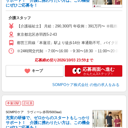
サポート！ 介護に携わりたい方は、この機会
にぜひご応募を！
育
介護スタッフ
経
ー
【介護福祉士】 月給：290,300円 年収例：391万円〜 ※
場
東京都北区赤羽西5-2-43
費
都営三田線「本蓮沼」駅より徒歩14分 車通勤不可、バイク通勤可
※24時間交代制 ・7:00〜16:00 ・9:30〜18:30 ・11:00〜20:00 ・17
応募締め切り2026/10/03 23:59まで
応募画面へ進む
キープ
かんたん3ステップ！
SOMPOケア株式会社
の他の求人をみる
【
本蓮沼駅
正社員
SOMPOケア ラヴィーレ赤羽/5003aa1
充実の研修で、ゼロからのスタートもしっかり
サポート！ 介護に携わりたい方は、この機会
にぜひご応募を！