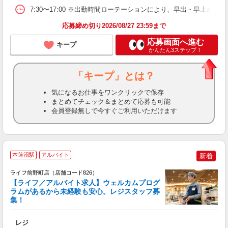
7:30〜17:00 ※出勤時間ローテーションにより、早出・早上がり
応募締め切り2026/08/27 23:59まで
応募画面へ進む
キープ
かんたん3ステップ！
「キープ」とは？
気になるお仕事をワンクリックで保存
まとめてチェック＆まとめて応募も可能
会員登録無しで今すぐご利用いただけます
本蓮沼駅
アルバイト
新着
ライフ前野町店（店舗コード826）
【ライフ／アルバイト求人】ウェルカムプログ
ラムがあるから未経験も安心。レジスタッフ募
集！
レジ
未