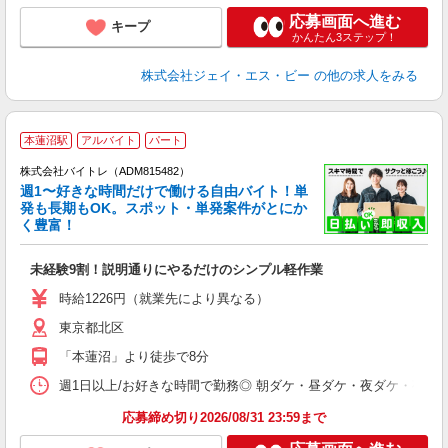
応募画面へ進む
キープ
かんたん3ステップ！
株式会社ジェイ・エス・ビー
の他の求人をみる
本蓮沼駅
アルバイト
パート
株式会社バイトレ（ADM815482）
週1〜好きな時間だけで働ける自由バイト！単
発も長期もOK。スポット・単発案件がとにか
も
く豊富！
気
未経験9割！説明通りにやるだけのシンプル軽作業
即
活
時給1226円（就業先により異なる）
（
東京都北区
短
K
「本蓮沼」より徒歩で8分
日
髪
週1日以上/お好きな時間で勤務◎ 朝ダケ・昼ダケ・夜ダケ・夜勤など、 ご自
応募締め切り2026/08/31 23:59まで