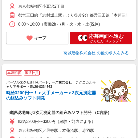
内
東京都板橋区小豆沢2丁目
内
都営三田線「志村坂上駅」より徒歩9分 都営三田線「本蓮沼駅」よ
8:00〜10:00（実働2h）/月・火・水・土(祝休)
応募画面へ進む
キープ
かんたん3ステップ！
葛城建物株式会社
の他の求人をみる
＼
本蓮沼駅
派遣社員
パーソルエクセルHRパートナーズ株式会社 テクニカルキ
が
ャリアサポート部/26-0334563
ミ
時給3200円〜！＞大手メーカー＞3次元測定器
日
の組込みソフト開発
支
建設現場向け3次元測定器の組込みソフト開発 （C言語）
時給3200円〜3300円（経験・能力による）
東京都板橋区／最寄駅：本蓮沼駅、赤羽駅