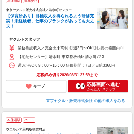
本蓮沼駅
業務委託
東京ヤクルト販売株式会社／清水町センター
【保育所あり】目標収入を得られるよう研修充
実！未経験者、仕事のブランクがあっても大丈
夫！
相
ヤクルトスタッフ
未
ア
業務委託収入／完全出来高制 ◎週3日〜OK◎扶養の範囲内OK ◎扶養
【宅配センター】清水町 東京都板橋区清水町72-3
週3からOK 9：00〜15：00 研修期間：7日／日給3360円
応募締め切り2026/08/31 23:59まで
応募画面へ進む
キープ
かんたん3ステップ！
東京ヤクルト販売株式会社
の他の求人をみる
本蓮沼駅
パート
ウエルシア薬局板橋志村店