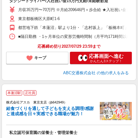
タクシードライバー/入社祝い金15万円支給/未経験歓迎
入
迎
月収35万円〜70万円 ※月給209646円＋歩合給 ★入社祝い金15
学
東京都板橋区大原町1-6
活
修
都営地下鉄「本蓮沼」駅より1分・「志村坂上」「板橋本町」駅より
■隔日勤務 ・1ヶ月単位の変形労働時間制（月平均171時間以内 ※
応募締め切り2027/07/29 23:59まで
応募画面へ進む
キープ
かんたん3ステップ！
ABC交通株式会社
の他の求人をみる
本蓮沼駅
正社員
株式会社アスカ 東京支店（jb642949）
給食づくりを通して子どもを支える調理/感謝
と達成感を日々実感できる職場が魅力！
面
私立認可保育園の栄養士・管理栄養士
入