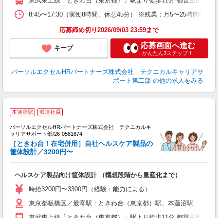
東武東上線「ときわ台（東京都）」駅より徒歩11分 都営三田線「
8:45〜17:30（実働8時間、休憩45分） ※残業：月5〜25時
応募締め切り2026/09/03 23:59まで
応募画面へ進む
キープ
かんたん3ステップ！
パーソルエクセルHRパートナーズ株式会社 テクニカルキャリアサ
ポート第二部
の他の求人をみる
本蓮沼駅
派遣社員
パーソルエクセルHRパートナーズ株式会社 テクニカルキ
ャリアサポート部/26-0581674
ま
［ときわ台！在宅併用］自社ヘルスケア製品の
ミ
筐体設計／3200円〜
日
ヘルスケア製品向け筐体設計 （構想段階から量産化まで）
時給3200円〜3300円（経験・能力による）
東京都板橋区／最寄駅：ときわ台（東京都）駅、本蓮沼駅
東武東上線「ときわ台（東京都）」駅より徒歩11分 都営三田線「