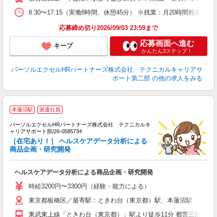
8:30〜17:15（実働8時間、休憩45分） ※残業：月20時間程度
応募締め切り2026/09/03 23:59まで
応募画面へ進む
キープ
かんたん3ステップ！
パーソルエクセルHRパートナーズ株式会社 テクニカルキャリアサ
ポート第二部
の他の求人をみる
本蓮沼駅
派遣社員
び
パーソルエクセルHRパートナーズ株式会社 テクニカルキ
担
ャリアサポート部/26-0585734
ミ
［在宅あり！］ ヘルスケアデータ分析による
日
商品企画・研究開発
ヘルスケアデータ分析による商品企画・研究開発
時給3200円〜3300円（経験・能力による）
東京都板橋区／最寄駅：ときわ台（東京都）駅、本蓮沼駅
東武東上線「ときわ台（東京都）」駅より徒歩11分 都営三田線「