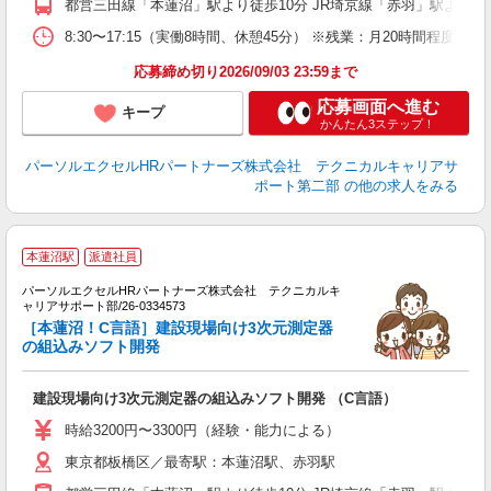
都営三田線「本蓮沼」駅より徒歩10分 JR埼京線「赤羽」駅より民
8:30〜17:15（実働8時間、休憩45分） ※残業：月20時間程度
応募締め切り2026/09/03 23:59まで
応募画面へ進む
キープ
かんたん3ステップ！
パーソルエクセルHRパートナーズ株式会社 テクニカルキャリアサ
ポート第二部
の他の求人をみる
＼
本蓮沼駅
派遣社員
パーソルエクセルHRパートナーズ株式会社 テクニカルキ
が
ャリアサポート部/26-0334573
ミ
［本蓮沼！C言語］建設現場向け3次元測定器
日
の組込みソフト開発
支
建設現場向け3次元測定器の組込みソフト開発 （C言語）
時給3200円〜3300円（経験・能力による）
東京都板橋区／最寄駅：本蓮沼駅、赤羽駅