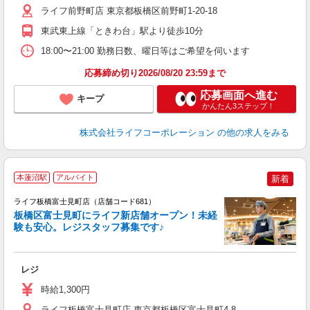
K
ライフ前野町店 東京都板橋区前野町1-20-18
東武東上線「ときわ台」駅より徒歩10分
18:00〜21:00 勤務日数、曜日等はご希望を伺います
応募締め切り2026/08/20 23:59まで
応募画面へ進む
キープ
かんたん3ステップ！
株式会社ライフコーポレーション
の他の求人をみる
本蓮沼駅
アルバイト
新着
ライフ板橋富士見町店（店舗コード681）
板橋区富士見町にライフ新店舗オープン！未経
験も安心。レジスタッフ募集です♪
レジ
未
～
時給1,300円
2
ライフ板橋富士見町店 東京都板橋区富士見町4-8