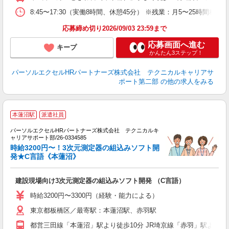
8:45〜17:30（実働8時間、休憩45分） ※残業：月5〜25時
応募締め切り2026/09/03 23:59まで
応募画面へ進む
キープ
かんたん3ステップ！
パーソルエクセルHRパートナーズ株式会社 テクニカルキャリアサ
ポート第二部
の他の求人をみる
＼
本蓮沼駅
派遣社員
パーソルエクセルHRパートナーズ株式会社 テクニカルキ
が
ャリアサポート部/26-0334585
ミ
時給3200円〜！3次元測定器の組込みソフト開
日
発★C言語《本蓮沼》
支
建設現場向け3次元測定器の組込みソフト開発 （C言語）
時給3200円〜3300円（経験・能力による）
東京都板橋区／最寄駅：本蓮沼駅、赤羽駅
都営三田線「本蓮沼」駅より徒歩10分 JR埼京線「赤羽」駅より民