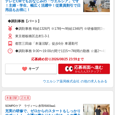
テレビCMでもおなじみの「ウエルシア」です
！主婦・学生、幅広く活躍中！従業員割引で日
用品もお得に！
プ
◆調剤事務【パート】
ボ
の
◆調剤事務 時給1326円 ※17時〜/時給1346円 ※研修期間3ヶ
り
東京都板橋区志村1-3-1
都営三田線「本蓮沼駅」徒歩6分 車通勤可
◆調剤事務 9:00〜19:00の間で1日5〜7時間の勤務 ☆週2〜
応募締め切り2026/08/25 23:59まで
応募画面へ進む
キープ
かんたん3ステップ！
ウエルシア薬局株式会社
の他の求人をみる
【
本蓮沼駅
正社員
SOMPOケア ラヴィーレ赤羽/5003aa1
充実の研修で、ゼロからのスタートもしっかり