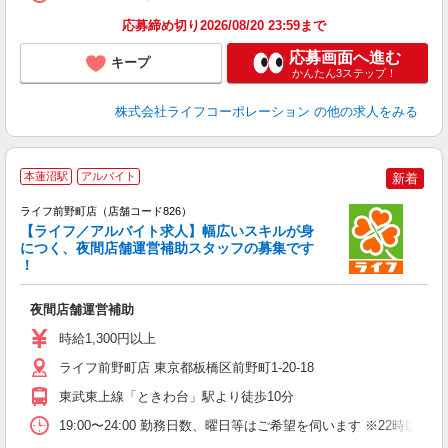
応募締め切り2026/08/20 23:59まで
応募画面へ進む
キープ
かんたん3ステップ！
株式会社ライフコーポレーション
の他の求人をみる
本蓮沼駅
アルバイト
新着
ライフ前野町店（店舗コード826）
【ライフ／アルバイト求人】幅広いスキルが身
につく、夜間店舗運営補助スタッフの募集です
！
イ
夜間店舗運営補助
未
～
時給1,300円以上
2
ライフ前野町店 東京都板橋区前野町1-20-18
東武東上線「ときわ台」駅より徒歩10分
19:00〜24:00 勤務日数、曜日等はご希望を伺います ※22時以