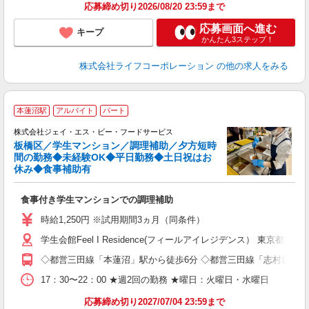
応募締め切り2026/08/20 23:59まで
応募画面へ進む
キープ
かんたん3ステップ！
株式会社ライフコーポレーション
の他の求人をみる
本蓮沼駅
アルバイト
パート
の
株式会社ジェイ・エス・ビー・フードサービス
板橋区／学生マンション／調理補助／夕方短時
間の勤務◆未経験OK◆平日勤務◆土日祝はお
休み◆食事補助有
ー
未
食事付き学生マンションでの調理補助
ル
方
時給1,250円 ※試用期間3ヵ月（同条件）
期
学生会館Feel I Residence(フィールアイレジデンス） 東京都板橋区
◇都営三田線「本蓮沼」駅から徒歩6分 ◇都営三田線「志村坂上」
17：30〜22：00 ★週2回の勤務 ★曜日：火曜日・水曜日
応募締め切り2027/07/04 23:59まで