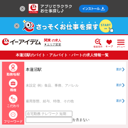
関東
の求人
▼エリア変更
本蓮沼駅のバイト・アルバイト・パートの求人情報一覧
本蓮沼駅
選択
勤務地/駅
未設定
例）食品、事務、アパレル
選択
職種
雇用形態、給与、特徴、その他
選択
こだわり
を含まない
フリーワード