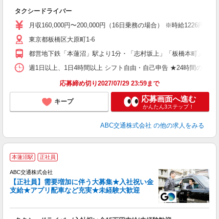
な
タクシードライバー
入
迎
月収160,000円〜200,000円（16日乗務の場合） ※時給1226円〜
ミ
東京都板橋区大原町1-6
～
貸
都営地下鉄「本蓮沼」駅より1分・「志村坂上」「板橋本町」駅より
週1日以上、1日4時間以上 シフト自由・自己申告 ★24時間の中
応募締め切り2027/07/29 23:59まで
応募画面へ進む
キープ
かんたん3ステップ！
ABC交通株式会社
の他の求人をみる
本蓮沼駅
正社員
ABC交通株式会社
【正社員】需要増加に伴う大募集★入社祝い金
支給★アプリ配車など充実★未経験大歓迎
社