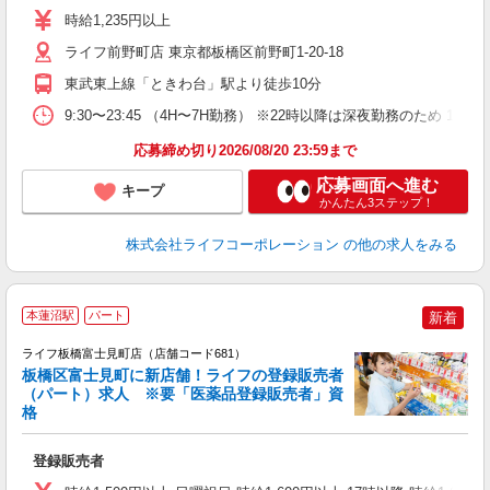
～
時給1,235円以上
2
ライフ前野町店 東京都板橋区前野町1-20-18
東武東上線「ときわ台」駅より徒歩10分
9:30〜23:45 （4H〜7H勤務） ※22時以降は深夜勤務のため
応募締め切り2026/08/20 23:59まで
応募画面へ進む
キープ
かんたん3ステップ！
株式会社ライフコーポレーション
の他の求人をみる
本蓮沼駅
パート
新着
ライフ板橋富士見町店（店舗コード681）
板橋区富士見町に新店舗！ライフの登録販売者
（パート）求人 ※要「医薬品登録販売者」資
格
登録販売者
フ
シ