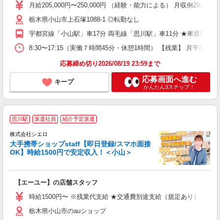
学
月給205,000円〜250,000円 （経験・能力による） 月収例291
昇
栃木県小山市上石塚1088-1 ◎転勤なし
O
O
宇都宮線「小山駅」車17分 両毛線「思川駅」車11分 ★車通勤OK
ン
8:30〜17:15（実働７時間45分・休憩1時間） 【残業】 月平均13
応募締め切り2026/08/19 23:59まで
応募画面へ進む
キープ
かんたん3ステップ！
★
思川駅
派遣社員
紹介予定派遣
♪
株式会社シエロ
大手携帯ショップstaff【即日登録/スマホ面接
OK】時給1500円で安定収入！＜小山＞
務
即
【エーユー】の店舗スタッフ
躍
ー
時給1500円〜 ※残業代支給 ★交通費別途支給（規定あり） ゜+゜
自
栃木県小山市のauショップ