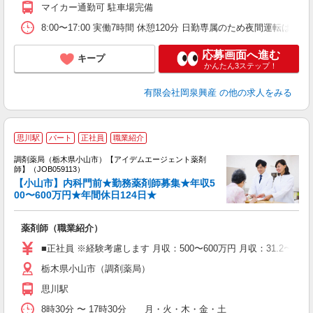
マイカー通勤可 駐車場完備
8:00〜17:00 実働7時間 休憩120分 日勤専属のため夜間運
応募画面へ進む
キープ
かんたん3ステップ！
有限会社岡泉興産
の他の求人をみる
思川駅
パート
正社員
職業紹介
6
調剤薬局（栃木県小山市）【アイデムエージェント薬剤
勤
師】（JOB059113）
未
【小山市】内科門前★勤務薬剤師募集★年収5
ア
00〜600万円★年間休日124日★
通
薬剤師（職業紹介）
■正社員 ※経験考慮します 月収：500〜600万円 月収：31.2〜37
栃木県小山市（調剤薬局）
思川駅
8時30分 〜 17時30分 月・火・木・金・土