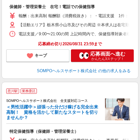
支
保健師・管理栄養士 在宅！電話での保健指導
報酬：出来高制 報酬額（消費税抜き）： ・電話支援 1件：1,00
【活動エリア】栃木県小山市及びその周辺 ※本求人は在宅勤務と
電話支援／9:00〜21:00の間 上記時間内で、保健指導対象者様
応募締め切り2026/08/31 23:59まで
応募画面へ進む
キープ
かんたん3ステップ！
SOMPOヘルスサポート株式会社
の他の求人をみる
思川駅
業務委託
SOMPOヘルスサポート株式会社 全支援対応コース
＜男性活躍中＞頑張った分だけ稼げる完全出来
高制！ 資格を活かして新たなスタートを切り
ませんか？
支
特定保健指導（保健師・管理栄養士）