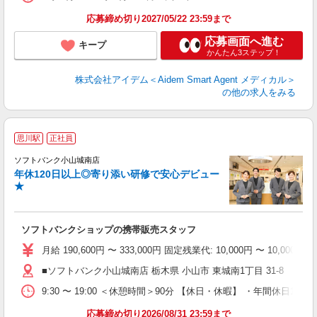
応募締め切り2027/05/22 23:59まで
応募画面へ進む
キープ
かんたん3ステップ！
株式会社アイデム＜Aidem Smart Agent メディカル＞
の他の求人をみる
思川駅
正社員
ソフトバンク小山城南店
年休120日以上◎寄り添い研修で安心デビュー
与
★
ボ
ソフトバンクショップの携帯販売スタッフ
社
月給 190,600円 〜 333,000円 固定残業代: 10,000
■ソフトバンク小山城南店 栃木県 小山市 東城南1丁目 31‐8
9:30 〜 19:00 ＜休憩時間＞90分 【休日・休暇】 ・年
応募締め切り2026/08/31 23:59まで