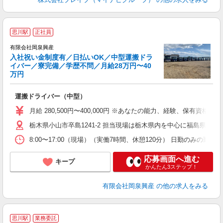
思川駅
正社員
有限会社岡泉興産
入社祝い金制度有／日払いOK／中型運搬ドラ
イバー／寮完備／学歴不問／月給28万円〜40
D
万円
せ
運搬ドライバー（中型）
入
O
月給 280,500円〜400,000円 ※あなたの能力、経験、
色
栃木県小山市卒島1241-2 担当現場は栃木県内を中心に福島県、
あ
8:00〜17:00（現場）（実働7時間、休憩120分） 日勤の
応募画面へ進む
キープ
かんたん3ステップ！
有限会社岡泉興産
の他の求人をみる
思川駅
業務委託