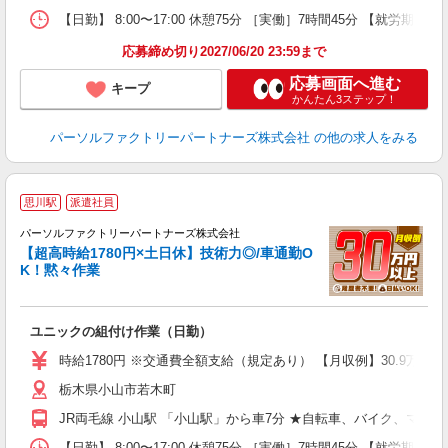
【日勤】 8:00〜17:00 休憩75分 ［実働］7時間45分 【就労期間
応募締め切り2027/06/20 23:59まで
応募画面へ進む
キープ
かんたん3ステップ！
パーソルファクトリーパートナーズ株式会社
の他の求人をみる
思川駅
派遣社員
る
パーソルファクトリーパートナーズ株式会社
作
【超高時給1780円×土日休】技術力◎/車通勤O
K！黙々作業
を
未
不
ユニックの組付け作業（日勤）
店
時給1780円 ※交通費全額支給（規定あり） 【月収例】30.9万円（
栃木県小山市若木町
JR両毛線 小山駅 「小山駅」から車7分 ★自転車、バイク、マイ
【日勤】 8:00〜17:00 休憩75分 ［実働］7時間45分 【就労期間