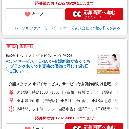
応募締め切り2027/06/20 23:59まで
応募画面へ進む
キープ
かんたん3ステップ！
パーソルファクトリーパートナーズ株式会社
の他の求人をみる
思川駅
派遣社員
株式会社ブレイブ（マイナビグループ）/MD09
≪デイサービス／日払い≫介護経験が浅くても
、ブランクありでも資格の価値は同じ！週3日
〜1日6h〜！
ト
介護スタッフ ◆デイサービス、サービス付き高齢者向け住宅、グルー
入
ー
未経験：時給1350〜1550円（資格・経験による） 経験者：時給1
代
栃木県小山市 【最寄駅】 ◆各線「小山駅」 ◆JR両毛線「思川駅
O
24時間シフト制（シフト自己申告） 週3日〜、1日6時間〜OK 【勤務
応募締め切り2026/08/31 23:59まで
応募画面へ進む
キープ