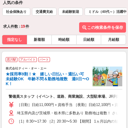
人気の条件
社会保険あり
交通費支給
未経験歓迎
ミドル（40代～）活躍中
求人件数 :
19
件
この検索条件を保存
指定なし
新着順
時給順
日給順
月給順
思川駅
アルバイト
パート
株式会社ティー・オー・エー
か
★採用率9割！★ 嬉しい日払い・週払い可
未経験OK 年齢不問＆勤務地複数 週0日〜O
K！
れ
警備員スタッフ（イベント、道路、商業施設、大型駐車場、JR列車見
未
（
［日勤］日給11,000円＋資格手当 ［夜勤］日給12,100円＋
中
埼玉県内及び茨城県・栃木県に多数あり 勤務地は複数！ さいた
期
副
［1］8:30〜17:30 ［2］20:30〜5:30 【期間】 1ヵ月
り