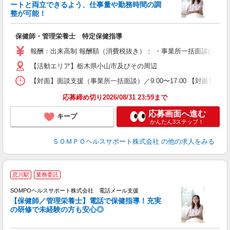
ートと両立できるよう、仕事量や勤務時間の調
整が可能！
支
保健師・管理栄養士 特定保健指導
報酬：出来高制 報酬額（消費税抜き）： ・事業所一括面談(対面) 1日：
【活動エリア】栃木県小山市及びその周辺
【対面】面談支援（事業所一括面談）／9:00〜17:00 【対面】面
応募締め切り2026/08/31 23:59まで
応募画面へ進む
キープ
かんたん3ステップ！
ＳＯＭＰＯヘルスサポート株式会社
の他の求人をみる
思川駅
業務委託
SOMPOヘルスサポート株式会社 電話メール支援
【保健師／管理栄養士】電話で保健指導！充実
の研修で未経験の方も安心◎