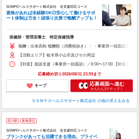
SOMPOヘルスサポート株式会社 全支援対応コース
資格があれば未経験OK◎安心して働けるサポ
ート体制は万全！頑張り次第で報酬アップも！
支
保健師・管理栄養士 特定保健指導
報酬：出来高制 報酬額（消費税抜き）： ・事業所一括面談(対面) 1日：
【活動エリア】栃木県小山市及びその周辺
【対面】面談支援（事業所一括面談）／9:00〜17:00 【対面】面
応募締め切り2026/08/31 23:59まで
応募画面へ進む
キープ
かんたん3ステップ！
ＳＯＭＰＯヘルスサポート株式会社
の他の求人をみる
思川駅
業務委託
SOMPOヘルスサポート株式会社 全支援対応コース
ブランクがあっても活躍できる理由。プライベ