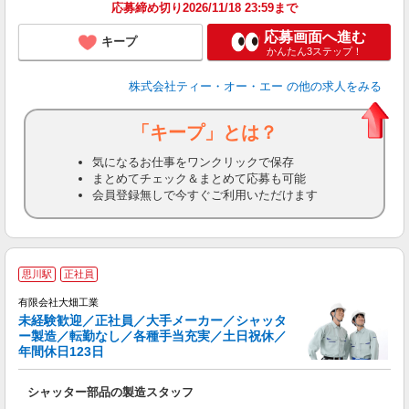
応募締め切り2026/11/18 23:59まで
応募画面へ進む
キープ
かんたん3ステップ！
株式会社ティー・オー・エー
の他の求人をみる
「キープ」とは？
気になるお仕事をワンクリックで保存
まとめてチェック＆まとめて応募も可能
会員登録無しで今すぐご利用いただけます
2
思川駅
正社員
有限会社大畑工業
未経験歓迎／正社員／大手メーカー／シャッタ
ー製造／転勤なし／各種手当充実／土日祝休／
年間休日123日
◆
シャッター部品の製造スタッフ