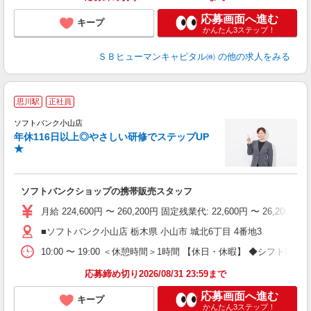
応募画面へ進む
キープ
かんたん3ステップ！
ＳＢヒューマンキャピタル㈱
の他の求人をみる
思川駅
正社員
ば
ソフトバンク小山店
年休116日以上◎やさしい研修でステップUP
★
ソフトバンクショップの携帯販売スタッフ
月給 224,600円 〜 260,200円 固定残業代: 22,600円 〜 26
■ソフトバンク小山店 栃木県 小山市 城北6丁目 4番地3
10:00 〜 19:00 ＜休憩時間＞1時間 【休日・休暇】 ◆
応募締め切り2026/08/31 23:59まで
応募画面へ進む
キープ
かんたん3ステップ！