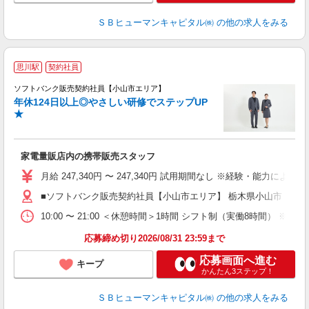
ＳＢヒューマンキャピタル㈱
の他の求人をみる
思川駅
契約社員
ソフトバンク販売契約社員【小山市エリア】
年休124日以上◎やさしい研修でステップUP
で
★
ボ
ン
家電量販店内の携帯販売スタッフ
月給 247,340円 〜 247,340円 試用期間なし ※経験・能力による 
■ソフトバンク販売契約社員【小山市エリア】 栃木県小山市
10:00 〜 21:00 ＜休憩時間＞1時間 シフト制（実働8時間） 
応募締め切り2026/08/31 23:59まで
応募画面へ進む
キープ
かんたん3ステップ！
ＳＢヒューマンキャピタル㈱
の他の求人をみる