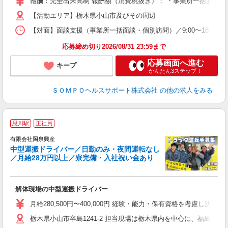
報酬：完全出来高制 報酬額（消費税抜き）： ・事業所一括面談(対面) 
【活動エリア】栃木県小山市及びその周辺
【対面】面談支援（事業所一括面談・個別訪問）／9:00〜18:00の
応募締め切り2026/08/31 23:59まで
応募画面へ進む
キープ
かんたん3ステップ！
ＳＯＭＰＯヘルスサポート株式会社
の他の求人をみる
思川駅
正社員
有限会社岡泉興産
中型運搬ドライバー／日勤のみ・夜間運転なし
ま
／月給28万円以上／寮完備・入社祝い金あり
い
解体現場の中型運搬ドライバー
入
O
月給280,500円〜400,000円 経験・能力・保有資格を考慮し決
色
栃木県小山市卒島1241-2 担当現場は栃木県内を中心に、福島県
あ