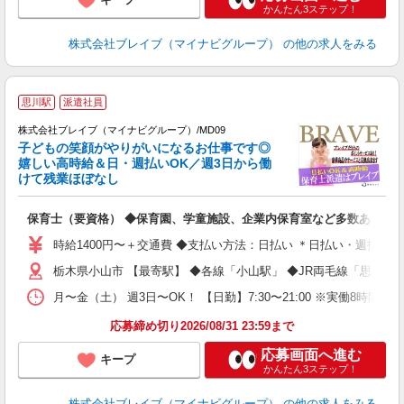
かんたん3ステップ！
株式会社ブレイブ（マイナビグループ）
の他の求人をみる
思川駅
派遣社員
株式会社ブレイブ（マイナビグループ）/MD09
子どもの笑顔がやりがいになるお仕事です◎
嬉しい高時給＆日・週払いOK／週3日から働
タ
けて残業ほぼなし
払
の
保育士（要資格） ◆保育園、学童施設、企業内保育室など多数あり
フ
シ
時給1400円〜＋交通費 ◆支払い方法：日払い ＊日払い・週払い
栃木県小山市 【最寄駅】 ◆各線「小山駅」 ◆JR両毛線「思川駅
月〜金（土） 週3日〜OK！ 【日勤】7:30〜21:00 ※実働8時間
応募締め切り2026/08/31 23:59まで
応募画面へ進む
キープ
かんたん3ステップ！
株式会社ブレイブ（マイナビグループ）
の他の求人をみる