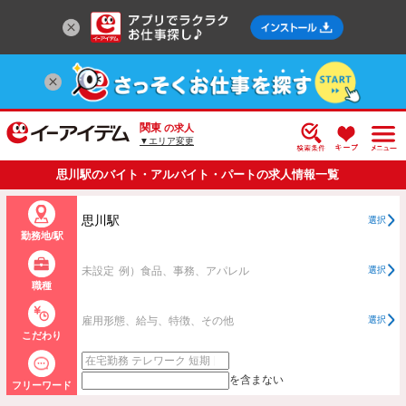
関東
の求人
▼エリア変更
思川駅のバイト・アルバイト・パートの求人情報一覧
思川駅
選択
勤務地/駅
未設定
例）食品、事務、アパレル
選択
職種
雇用形態、給与、特徴、その他
選択
こだわり
を含まない
フリーワード