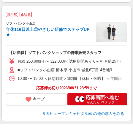
思川駅
正社員
ば
ソフトバンク小山店
年休116日以上◎やさしい研修でステップUP
★
【店長職】ソフトバンクショップの携帯販売スタッフ
月給 260,000円 〜 322,000円 試用期間あり 6ヶ月 月給25万円以
■ソフトバンク小山店 栃木県 小山市 城北6丁目 4番地3
10:00 〜 19:00 ＜休憩時間＞1時間 【休日・休暇】 ＜
応募締め切り2026/08/31 23:59まで
応募画面へ進む
キープ
かんたん3ステップ！
ＳＢヒューマンキャピタル㈱
の他の求人をみる