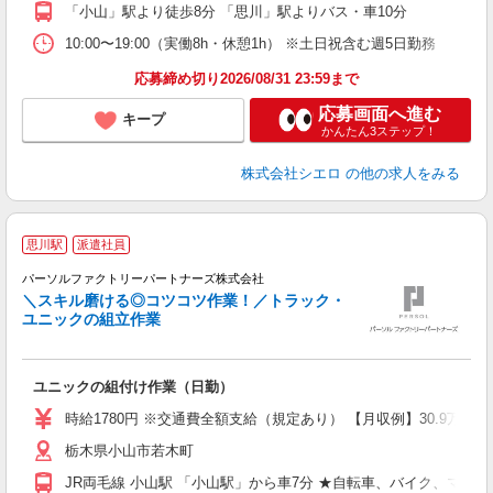
ど
「小山」駅より徒歩8分 「思川」駅よりバス・車10分
10:00〜19:00（実働8h・休憩1h） ※土日祝含む週5日勤務
応募締め切り2026/08/31 23:59まで
応募画面へ進む
キープ
かんたん3ステップ！
株式会社シエロ
の他の求人をみる
思川駅
派遣社員
パーソルファクトリーパートナーズ株式会社
＼スキル磨ける◎コツコツ作業！／トラック・
ユニックの組立作業
未
ユニックの組付け作業（日勤）
不
店
時給1780円 ※交通費全額支給（規定あり） 【月収例】30.9万円（
栃木県小山市若木町
JR両毛線 小山駅 「小山駅」から車7分 ★自転車、バイク、マイ