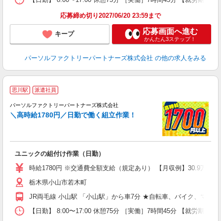
応募締め切り2027/06/20 23:59まで
応募画面へ進む
キープ
かんたん3ステップ！
パーソルファクトリーパートナーズ株式会社
の他の求人をみる
【
思川駅
派遣社員
円
パーソルファクトリーパートナーズ株式会社
＼高時給1780円／日勤で働く組立作業！
【
ユニックの組付け作業（日勤）
未
不
時給1780円 ※交通費全額支給（規定あり） 【月収例】30.9万円（
店
栃木県小山市若木町
JR両毛線 小山駅 「小山駅」から車7分 ★自転車、バイク、マイ
【日勤】 8:00〜17:00 休憩75分 ［実働］7時間45分 【就労期間