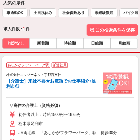
人気の条件
車通勤OK
土日祝休み
社会保険あり
未経験歓迎
バイク通
求人件数 :
1
件
この検索条件を保存
指定なし
新着順
時給順
日給順
月給順
あしかがフラワーパーク駅
派遣社員
株式会社ニッソーネット宇都宮支社
［介護士］来社不要★お電話でお仕事紹介♪足
利市◎
し
入
サ高住の介護士（資格必須）
車
初任者以上：時給1500円〜1875円
栃木県足利市
JR両毛線 「あしかがフラワーパーク」駅 徒歩30分