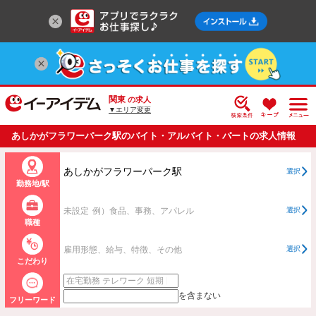
関東
の求人
▼エリア変更
あしかがフラワーパーク駅のバイト・アルバイト・パートの求人情報
一覧
あしかがフラワーパーク駅
選択
勤務地/駅
未設定
例）食品、事務、アパレル
選択
職種
雇用形態、給与、特徴、その他
選択
こだわり
を含まない
フリーワード