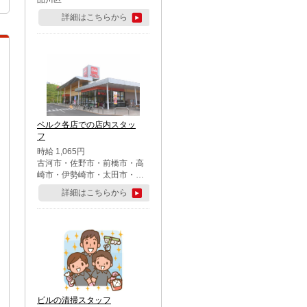
詳細はこちらから
ベルク各店での店内スタッ
フ
時給 1,065円
古河市・佐野市・前橋市・高
崎市・伊勢崎市・太田市・館
林市・藤岡市・大泉町・さい
詳細はこちらから
たま市北区・川越市・熊谷
市・行田市・秩父市・所沢
市・飯能市・東松山市・坂戸
市・鶴ケ島市・千葉市中央
区・市川市・松戸市・習志野
市・柏市・流山市・八千代
市・足立区・江戸川区・八王
子市・町田市
ビルの清掃スタッフ