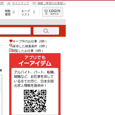
質問
サイトマップ
掲載ご希望のお客様へ
閲覧
キープ
0
0
履歴
リスト
ログイン
キープ中のお仕事（0件）
保存した検索条件（
0
件）
閲覧したお仕事（0件）
件