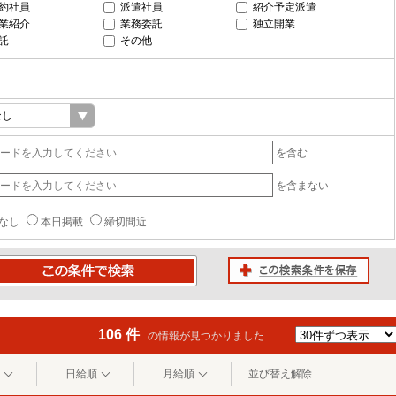
約社員
派遣社員
紹介予定派遣
業紹介
業務委託
独立開業
託
その他
を含む
を含まない
なし
本日掲載
締切間近
この検索条件を保存
条件で検索
106 件
の情報が見つかりました
日給順
月給順
並び替え解除