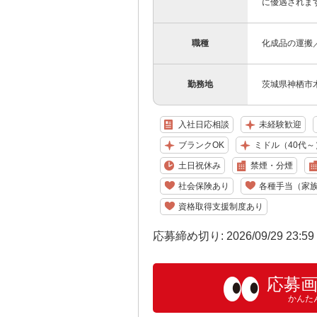
に優遇されます
職種
化成品の運搬
勤務地
茨城県神栖市木
入社日応相談
未経験歓迎
ブランクOK
ミドル（40代～
土日祝休み
禁煙・分煙
社会保険あり
各種手当（家
資格取得支援制度あり
応募締め切り: 2026/09/29 23:5
応募
かんた