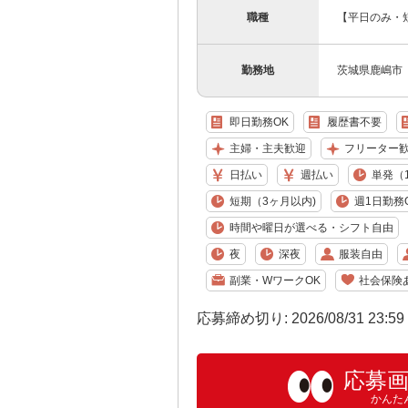
職種
【平日のみ・
勤務地
茨城県鹿嶋市
即日勤務OK
履歴書不要
主婦・主夫歓迎
フリーター
日払い
週払い
単発（
短期（3ヶ月以内)
週1日勤務
時間や曜日が選べる・シフト自由
夜
深夜
服装自由
副業・WワークOK
社会保険
応募締め切り: 2026/08/31 23:5
応募
かんた