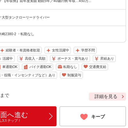
 【年収例】前年度実績 勤続5年／40歳の例 年収…450万...
／大型タンクローリードライバー
崎2380-2 ・転勤なし
経験者・有資格者歓迎
女性活躍中
学歴不問
）活躍中
高収入・高額
ボーナス・賞与あり
昇給あり
車通勤OK
バイク通勤OK
転勤なし
交通費支給
族・役職・インセンティブなど）あり
制服貸与
9 まで
詳細を見る
画面へ進む
キープ
ん3ステップ！