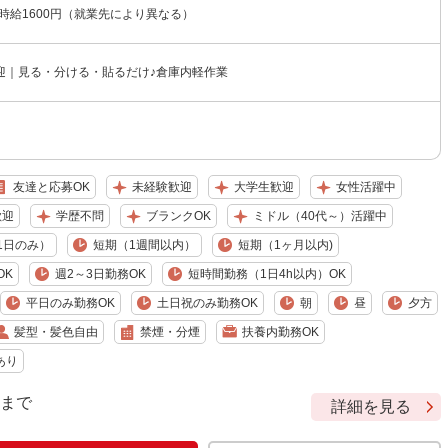
〜時給1600円（就業先により異なる）
迎｜見る・分ける・貼るだけ♪倉庫内軽作業
友達と応募OK
未経験歓迎
大学生歓迎
女性活躍中
歓迎
学歴不問
ブランクOK
ミドル（40代～）活躍中
1日のみ）
短期（1週間以内）
短期（1ヶ月以内)
OK
週2～3日勤務OK
短時間勤務（1日4h以内）OK
平日のみ勤務OK
土日祝のみ勤務OK
朝
昼
夕方
髪型・髪色自由
禁煙・分煙
扶養内勤務OK
あり
9 まで
詳細を見る