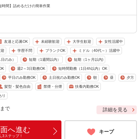
短時間】詰めるだけの簡単作業
友達と応募OK
未経験歓迎
大学生歓迎
女性活躍中
歓迎
学歴不問
ブランクOK
ミドル（40代～）活躍中
1日のみ）
短期（1週間以内）
短期（1ヶ月以内)
OK
週2～3日勤務OK
短時間勤務（1日4h以内）OK
平日のみ勤務OK
土日祝のみ勤務OK
朝
昼
夕方
髪型・髪色自由
禁煙・分煙
扶養内勤務OK
あり
9 まで
詳細を見る
画面へ進む
キープ
ん3ステップ！