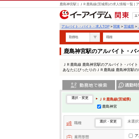
鹿島神宮駅 | ＪＲ鹿島線(茨城県)の求人情報一覧
エ
関東
アルバイト・バイト・求人TOP
>
関東
>
茨城県
>
勤務地
職種
鹿島神宮駅のアルバイト・バ
ＪＲ鹿島線 鹿島神宮駅のアルバイト・バイ
あなたにぴったりのＪＲ鹿島線 鹿島神宮駅
勤務地で検索
通勤時間・区
選択・変更
ＪＲ鹿島線(茨城県)
鹿島神宮
未選択
選択・変更
職種
ア
雇用形態