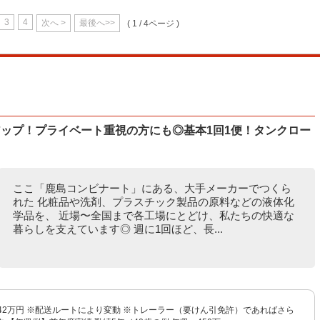
3
4
次へ >
最後へ>>
( 1 / 4ページ )
アップ！プライベート重視の方にも◎基本1回1便！タンクロー
ここ「鹿島コンビナート」にある、大手メーカーでつくら
れた 化粧品や洗剤、プラスチック製品の原料などの液体化
学品を、 近場〜全国まで各工場にとどけ、私たちの快適な
暮らしを支えています◎ 週に1回ほど、長...
42万円 ※配送ルートにより変動 ※トレーラー（要けん引免許）であればさら