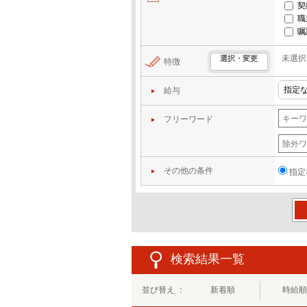
契
職
嘱
未選択
選択・変更
特徴
給与
フリーワード
その他の条件
指定
この
検索結果一覧
並び替え ：
新着順
時給順