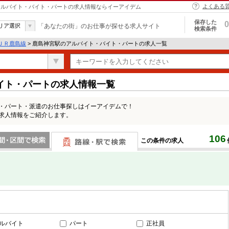
よくある
 | アルバイト・バイト・パートの求人情報ならイーアイデム
保存した
0
リア選択
「あなたの街」のお仕事が探せる求人サイト
検索条件
ＪＲ鹿島線
> 鹿島神宮駅のアルバイト・バイト・パートの求人一覧
イト・パートの求人情報一覧
ト・パート・派遣のお仕事探しはイーアイデムで！
の求人情報をご紹介します。
106
この条件の求人
間で検索
路線・駅・駅で検索
ルバイト
パート
正社員