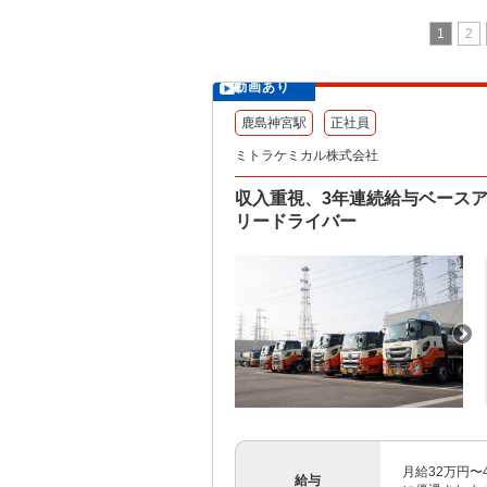
1
2
動画あり
鹿島神宮駅
正社員
ミトラケミカル株式会社
収入重視、3年連続給与ベース
リードライバー
月給32万円〜
給与