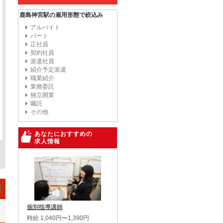
鹿島神宮駅の雇用形態で絞込み
アルバイト
パート
正社員
契約社員
派遣社員
紹介予定派遣
職業紹介
業務委託
独立開業
嘱託
その他
あなたにおすすめの
求人情報
個別指導講師
時給 1,040円〜1,390円