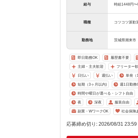
給与
時給1448円
職種
コツコツ派歓
勤務地
茨城県潮来市
即日勤務OK
履歴書不要
主婦・主夫歓迎
フリーター
日払い
週払い
単発（
短期（3ヶ月以内)
週1日勤務
時間や曜日が選べる・シフト自由
夜
深夜
服装自由
副業・WワークOK
社会保険
応募締め切り: 2026/08/31 23:5