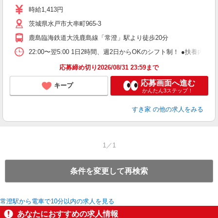
ミ
時給1,413円
～
茨城県水戸市大串町965-3
内
あ
鹿島臨海鉄道大洗鹿島線「常澄」駅より徒歩20分
22:00〜翌5:00 1日2時間、週2日からOKのシフト制！ ●扶養内勤務
応募締め切り2026/08/31 23:59まで
応募画面へ進む
キープ
かんたん3ステップ！
すき家
の他の求人をみる
1／1
条件を変更して再検索
常澄駅から電車で10分以内の求人を見る
あなたにおすすめの求人情報