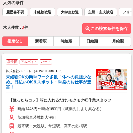
人気の条件
履歴書不要
未経験歓迎
大学生歓迎
主婦・主夫歓迎
フリ
求人件数 :
3
件
この検索条件を保存
指定なし
新着順
時給順
日給順
月給順
常澄駅
アルバイト
パート
株式会社バイトレ（ADM811208GT32）
未経験OKの簡単ワーク多数！体への負担少な
め。日払いOK＆スポット・単発のお仕事が豊
富！
ス
ロ
【迷ったらコレ】箱に入れるだけ♪モクモク軽作業スタッフ
即
活
時給1448円〜時給1600円（就業先により異なる）
（
茨城県東茨城郡大洗町
短
K
最寄駅：大洗駅、常澄駅、高田の鉄橋駅
日