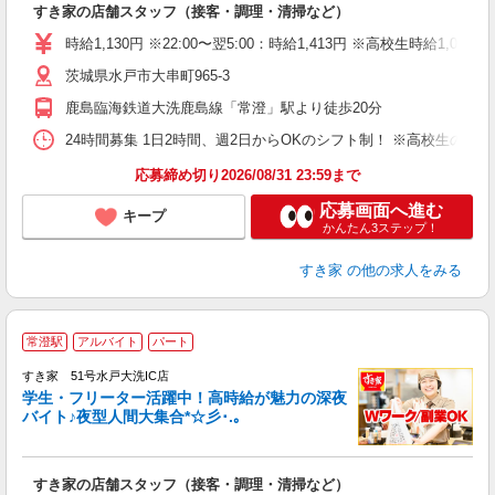
すき家の店舗スタッフ（接客・調理・清掃など）
履
タ
時給1,130円 ※22:00〜翌5:00：時給1,413円 ※高校生時給1,074
（
茨城県水戸市大串町965-3
夜
割
鹿島臨海鉄道大洗鹿島線「常澄」駅より徒歩20分
24時間募集 1日2時間、週2日からOKのシフト制！ ※高校生のシ
応募締め切り2026/08/31 23:59まで
応募画面へ進む
キープ
かんたん3ステップ！
すき家
の他の求人をみる
常澄駅
アルバイト
パート
すき家 51号水戸大洗IC店
学生・フリーター活躍中！高時給が魅力の深夜
バイト♪夜型人間大集合*☆彡･.｡
つ
すき家の店舗スタッフ（接客・調理・清掃など）
履