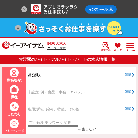
関東
の求人
▼エリア変更
常澄駅のバイト・アルバイト・パートの求人情報一覧
常澄駅
選択
勤務地/駅
未設定
例）食品、事務、アパレル
選択
職種
雇用形態、給与、特徴、その他
選択
こだわり
を含まない
フリーワード