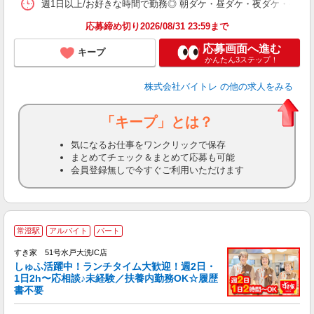
髪
週1日以上/お好きな時間で勤務◎ 朝ダケ・昼ダケ・夜ダケ・夜勤など、 ご自
応募締め切り2026/08/31 23:59まで
応募画面へ進む
キープ
かんたん3ステップ！
株式会社バイトレ
の他の求人をみる
「キープ」とは？
気になるお仕事をワンクリックで保存
まとめてチェック＆まとめて応募も可能
会員登録無しで今すぐご利用いただけます
≪
常澄駅
アルバイト
パート
すき家 51号水戸大洗IC店
しゅふ活躍中！ランチタイム大歓迎！週2日・
安
1日2h〜応相談♪未経験／扶養内勤務OK☆履歴
書不要
の