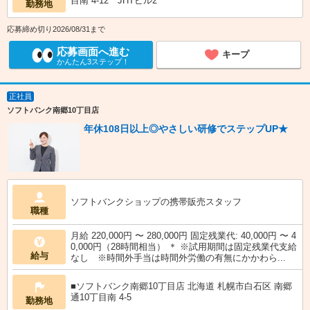
目南 4‐12 JHTビル2
勤務地
応募締め切り2026/08/31まで
応募画面へ進む
キープ
かんたん3ステップ！
正社員
ソフトバンク南郷10丁目店
年休108日以上◎やさしい研修でステップUP★
ソフトバンクショップの携帯販売スタッフ
職種
月給 220,000円 〜 280,000円 固定残業代: 40,000円 〜 4
0,000円（28時間相当） ＊ ※試用期間は固定残業代支給
給与
なし ※時間外手当は時間外労働の有無にかかわら...
■ソフトバンク南郷10丁目店 北海道 札幌市白石区 南郷
通10丁目南 4‐5
勤務地