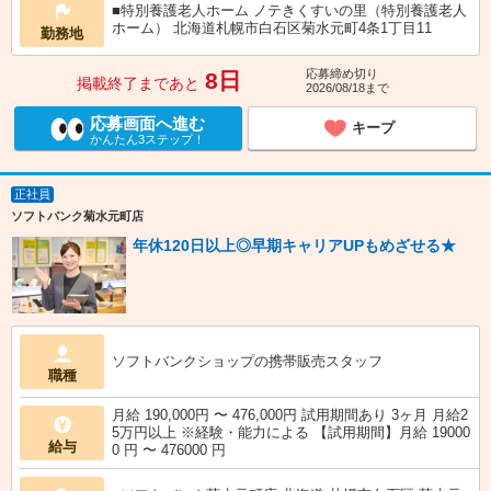
■特別養護老人ホーム ノテきくすいの里（特別養護老人
ホーム） 北海道札幌市白石区菊水元町4条1丁目11
勤務地
応募締め切り
8日
掲載終了まであと
2026/08/18まで
応募画面へ進む
キープ
かんたん3ステップ！
正社員
ソフトバンク菊水元町店
年休120日以上◎早期キャリアUPもめざせる★
ソフトバンクショップの携帯販売スタッフ
職種
月給 190,000円 〜 476,000円 試用期間あり 3ヶ月 月給2
5万円以上 ※経験・能力による 【試用期間】月給 19000
給与
0 円 〜 476000 円