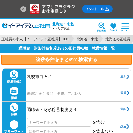
北海道・東北
▼エリア変更
正社員の求人【イーアイデム正社員】TOP
北海道・東北
北海道の正社員
退職金・財形貯蓄制度ありの正社員転職・就職情報一覧
複数条件をまとめて検索する
札幌市白石区
選択
勤務地/駅
選択
未設定
例）食品、事務、アパレル
職種
退職金・財形貯蓄制度あり
選択
特徴
を含む
絞込
を含まない
フリーワード