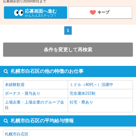
応募締め切り2026/08/31まで
応募画面へ進む
キープ
かんたん3ステップ！
1
条件を変更して再検索
札幌市白石区の他の特徴のお仕事
未経験歓迎
ミドル（40代～）活躍中
ボーナス・賞与あり
完全週休2日制
上場企業・上場企業のグループ会
社宅・寮あり
社
札幌市白石区の平均給与情報
札幌市白石区