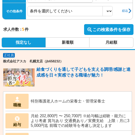
絞込
その他条件
求人件数 :
5
件
この検索条件を保存
指定なし
新着順
月給順
正社員
株式会社アスカ 札幌支店（jb658232）
給食づくりを通して子どもを支える調理/感謝と達
成感を日々実感できる職場が魅力！
特別養護老人ホームの栄養士・管理栄養士
職種
月給 202,800円 〜 250,700円 ※給与幅は経験・能力に
より考慮 賞与あり 交通費あり／実費支給 上限：月に3
給与
5,000円迄 前職での経験等を考慮し決定します