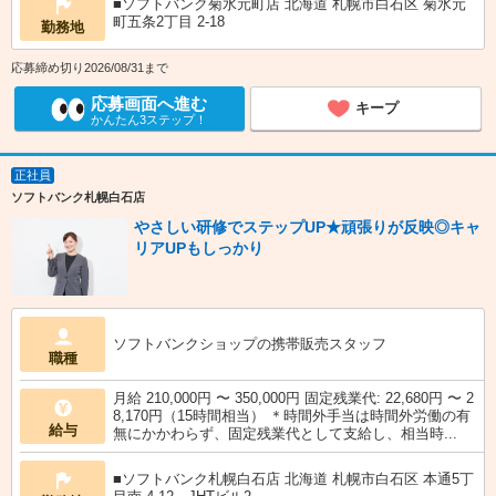
■ソフトバンク菊水元町店 北海道 札幌市白石区 菊水元
町五条2丁目 2‐18
勤務地
応募締め切り2026/08/31まで
応募画面へ進む
キープ
かんたん3ステップ！
正社員
ソフトバンク札幌白石店
やさしい研修でステップUP★頑張りが反映◎キャ
リアUPもしっかり
ソフトバンクショップの携帯販売スタッフ
職種
月給 210,000円 〜 350,000円 固定残業代: 22,680円 〜 2
8,170円（15時間相当） ＊時間外手当は時間外労働の有
給与
無にかかわらず、固定残業代として支給し、相当時...
■ソフトバンク札幌白石店 北海道 札幌市白石区 本通5丁