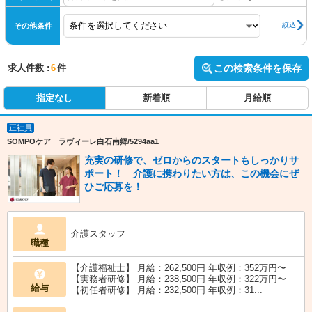
絞込
その他条件
求人件数 :
6
件
この検索条件を保存
指定なし
新着順
月給順
正社員
SOMPOケア ラヴィーレ白石南郷/5294aa1
充実の研修で、ゼロからのスタートもしっかりサ
ポート！ 介護に携わりたい方は、この機会にぜ
ひご応募を！
介護スタッフ
職種
【介護福祉士】 月給：262,500円 年収例：352万円〜
【実務者研修】 月給：238,500円 年収例：322万円〜
給与
【初任者研修】 月給：232,500円 年収例：31...