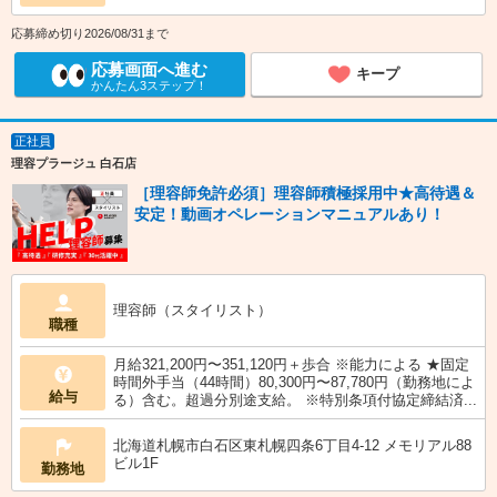
応募締め切り2026/08/31まで
応募画面へ進む
キープ
かんたん3ステップ！
正社員
理容プラージュ 白石店
［理容師免許必須］理容師積極採用中★高待遇＆
安定！動画オペレーションマニュアルあり！
理容師（スタイリスト）
職種
月給321,200円〜351,120円＋歩合 ※能力による ★固定
時間外手当（44時間）80,300円〜87,780円（勤務地によ
給与
る）含む。超過分別途支給。 ※特別条項付協定締結済...
北海道札幌市白石区東札幌四条6丁目4-12 メモリアル88
ビル1F
勤務地