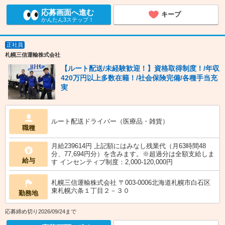
応募画面へ進む
キープ
かんたん3ステップ！
正社員
札幌三信運輸株式会社
【ルート配送/未経験歓迎！】資格取得制度！/年収
420万円以上多数在籍！/社会保険完備/各種手当充
実
ルート配送ドライバー（医療品・雑貨）
職種
月給239614円 上記額にはみなし残業代（月63時間48
分、77,694円分）を含みます。※超過分は全額支給しま
給与
す インセンティブ制度：2,000-120,000円
札幌三信運輸株式会社 〒003-0006北海道札幌市白石区
東札幌六条１丁目２－３０
勤務地
応募締め切り2026/09/24まで