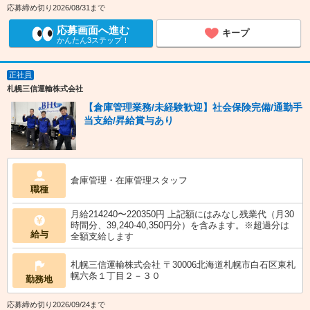
応募締め切り2026/08/31まで
応募画面へ進む
キープ
かんたん3ステップ！
正社員
札幌三信運輸株式会社
【倉庫管理業務/未経験歓迎】社会保険完備/通勤手
当支給/昇給賞与あり
倉庫管理・在庫管理スタッフ
職種
月給214240〜220350円 上記額にはみなし残業代（月30
時間分、39,240-40,350円分）を含みます。※超過分は
給与
全額支給します
札幌三信運輸株式会社 〒30006北海道札幌市白石区東札
幌六条１丁目２－３０
勤務地
応募締め切り2026/09/24まで