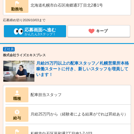
北海道札幌市白石区南郷通3丁目北2番1号
勤務地
応募締め切り2026/10/03まで
応募画面へ進む
キープ
かんたん3ステップ！
正社員
株式会社ライズエキスプレス
月給25万円以上の配車スタッフ／札幌営業所本格
稼働スタートに付き、新しいスタッフを増員して
います！
配車担当スタッフ
職種
月給25万円から（経験者による結果がでれば昇給あり）
給与
札幌市白石区平和通2丁目南1-7-103