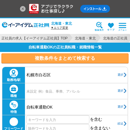
北海道・東北
▼エリア変更
正社員の求人【イーアイデム正社員】TOP
北海道・東北
北海道の正社員
自転車通勤OKの正社員転職・就職情報一覧
複数条件をまとめて検索する
札幌市白石区
選択
勤務地/駅
選択
未設定
例）食品、事務、アパレル
職種
自転車通勤OK
選択
特徴
を含む
絞込
を含まない
フリーワード