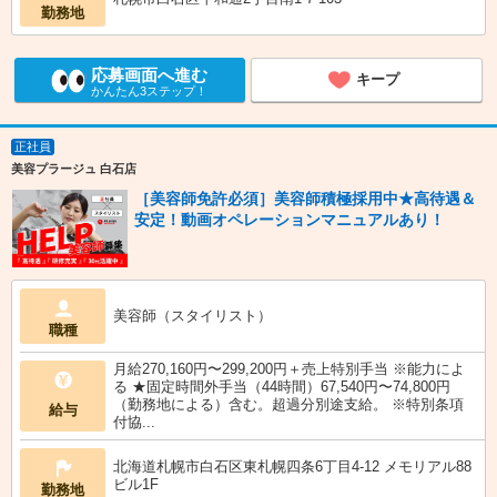
勤務地
応募画面へ進む
キープ
かんたん3ステップ！
正社員
美容プラージュ 白石店
［美容師免許必須］美容師積極採用中★高待遇＆
安定！動画オペレーションマニュアルあり！
美容師（スタイリスト）
職種
月給270,160円〜299,200円＋売上特別手当 ※能力によ
る ★固定時間外手当（44時間）67,540円〜74,800円
（勤務地による）含む。超過分別途支給。 ※特別条項
給与
付協...
北海道札幌市白石区東札幌四条6丁目4-12 メモリアル88
ビル1F
勤務地