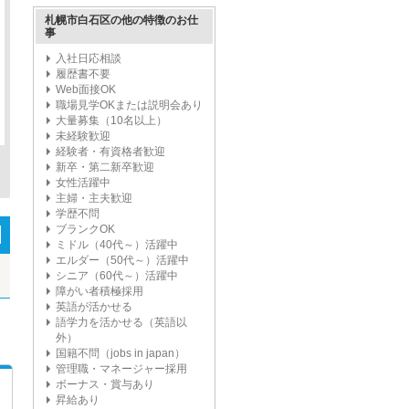
札幌市白石区の他の特徴のお仕
事
入社日応相談
履歴書不要
Web面接OK
職場見学OKまたは説明会あり
大量募集（10名以上）
未経験歓迎
経験者・有資格者歓迎
新卒・第二新卒歓迎
女性活躍中
主婦・主夫歓迎
学歴不問
ブランクOK
ミドル（40代～）活躍中
エルダー（50代～）活躍中
シニア（60代～）活躍中
障がい者積極採用
英語が活かせる
語学力を活かせる（英語以
外）
国籍不問（jobs in japan）
管理職・マネージャー採用
ボーナス・賞与あり
昇給あり