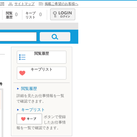
質問
サイトマップ
掲載ご希望のお客様へ
閲覧
キープ
0
0
履歴
リスト
ログイン
閲覧履歴
キープリスト
件
閲覧履歴
詳細を見たお仕事情報を一覧
で確認できます。
キープリスト
ボタンで登録
したお仕事情
'とりあえずキ
報を一覧で確認できます。
ープ'