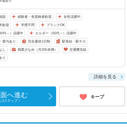
駐車場あり
相談
経験者・有資格者歓迎
女性活躍中
夫歓迎
学歴不問
ブランクOK
40代～）活躍中
エルダー（50代～）活躍中
・賞与あり
完全週休2日制
駅直結・駅チカ
なし
残業少なめ（月20h未満）
交通費支給
あり
詳細を見る
画面へ進む
キープ
ん3ステップ！