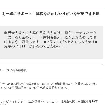
」を一緒にサポート！資格を活かしやりがいを実感できる現
業界最大級の求人案件数を扱う当社。 専任コーディネータ
ーによる万全のサポート体制も整え、 あなたが安心して働
けるように応援します！ ■ブランクがある方でも大丈夫！■
先輩のフォローがあるのでご安心を！ ...
サービスの児童指導員
00円 〜 235,000円 ※給与幅は経験・能力により考慮 賞与あり 交通費あり／全額
10,000円 運転手当：5,000円 処遇改善手当：25,00...
イサービス オレンジ２（放課後等デイサービス） 北海道札幌市白石区本通18丁