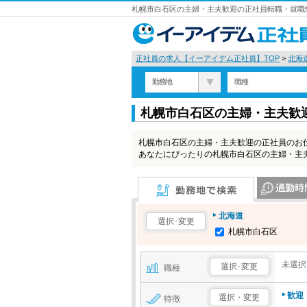
札幌市白石区の主婦・主夫歓迎の正社員転職・就職情
正社員の求人【イーアイデム正社員】TOP
>
北海
勤務地
職種
札幌市白石区の主婦・主夫歓
札幌市白石区の主婦・主夫歓迎の正社員のお
あなたにぴったりの札幌市白石区の主婦・主
勤務地で検索
通勤時間で検
北海道
選択･変更
札幌市白石区
未選択
選択･変更
職種
歓迎
選択・変更
特徴