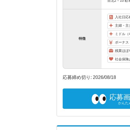
目北2－10 
入社日応
主婦・主
ミドル（
特徴
ボーナス
残業ほぼ
社会保険
応募締め切り: 2026/08/18
応募
かんた