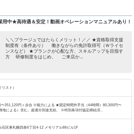
採用中★高待遇＆安定！動画オペレーションマニュアルあり！
＼＼プラージュではたらくメリット！／／ ★資格取得支援
制度有（条件あり） 働きながらの免許取得可（Ｗライセ
ンスなど） ★ブランクが心配な方、スキルアップを目指す
方 研修制度をはじめ、 ご来店か...
イリスト）
0円〜351,120円＋歩合 ※能力による ★固定時間外手当（44時間）80,300円〜
（勤務地による）含む。超過分別途支給。 ※特別条項付協定締結済...
石区東札幌四条6丁目4-12 メモリアル88ビル1F