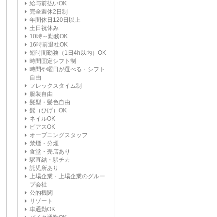
給与前払いOK
完全週休2日制
年間休日120日以上
土日祝休み
10時～勤務OK
16時前退社OK
短時間勤務（1日4h以内）OK
時間固定シフト制
時間や曜日が選べる・シフト
自由
フレックスタイム制
服装自由
髪型・髪色自由
髭（ひげ）OK
ネイルOK
ピアスOK
オープニングスタッフ
禁煙・分煙
食堂・売店あり
駅直結・駅チカ
託児所あり
上場企業・上場企業のグルー
プ会社
公的機関
リゾート
車通勤OK