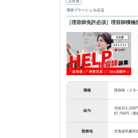
正社員
理容プラージュ 白石店
［理容師免許必須］理容師積極
職種
理容師（スタ
月給321,20
給与
87,780円
勤務地
北海道札幌市白