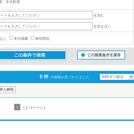
婦・主夫歓迎
を含む
を含まない
なし
本日掲載
締切間近
この検索条件を保存
条件で検索
5 件
30件ずつ表示
の情報が見つかりました
替え解除
1
( 1 / 1ページ )