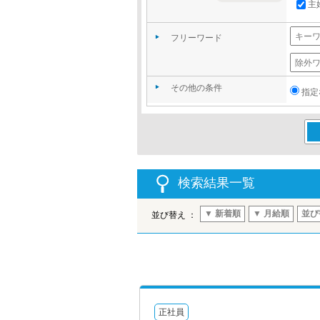
主
フリーワード
その他の条件
指定
この
検索結果一覧
▼ 新着順
▼ 月給順
並び
並び替え ：
正社員