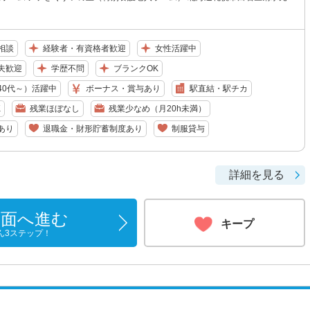
相談
経験者・有資格者歓迎
女性活躍中
夫歓迎
学歴不問
ブランクOK
40代～）活躍中
ボーナス・賞与あり
駅直結・駅チカ
K
残業ほぼなし
残業少なめ（月20h未満）
あり
退職金・財形貯蓄制度あり
制服貸与
詳細を見る
画面へ進む
キープ
ん3ステップ！