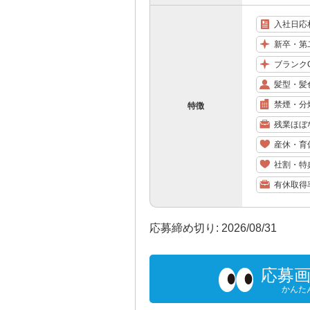
入社日応
新卒・第
ブランク
髪型・髪
禁煙・分
特徴
残業ほぼ
産休・育
社割・特
有休取得
応募締め切り: 2026/08/31
応募
かんた