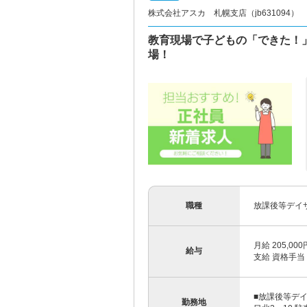
株式会社アスカ 札幌支店（jb631094）
教育現場で子どもの「できた！
場！
職種
放課後等デイ
月給 205,0
給与
支給 資格手当 ：
■放課後等デ
勤務地