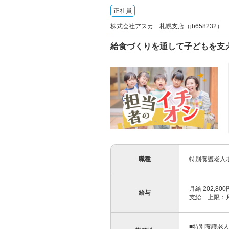
正社員
株式会社アスカ 札幌支店（jb658232）
給食づくりを通して子どもを支
職種
特別養護老人
月給 202,8
給与
支給 上限：月
■特別養護老