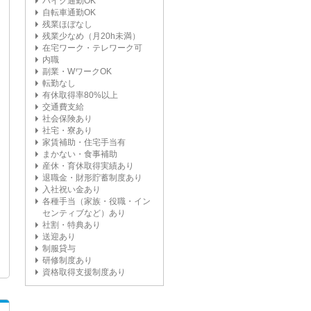
バイク通勤OK
自転車通勤OK
残業ほぼなし
残業少なめ（月20h未満）
在宅ワーク・テレワーク可
内職
副業・WワークOK
転勤なし
有休取得率80%以上
交通費支給
社会保険あり
社宅・寮あり
家賃補助・住宅手当有
まかない・食事補助
産休・育休取得実績あり
退職金・財形貯蓄制度あり
入社祝い金あり
各種手当（家族・役職・イン
センティブなど）あり
社割・特典あり
送迎あり
制服貸与
研修制度あり
資格取得支援制度あり