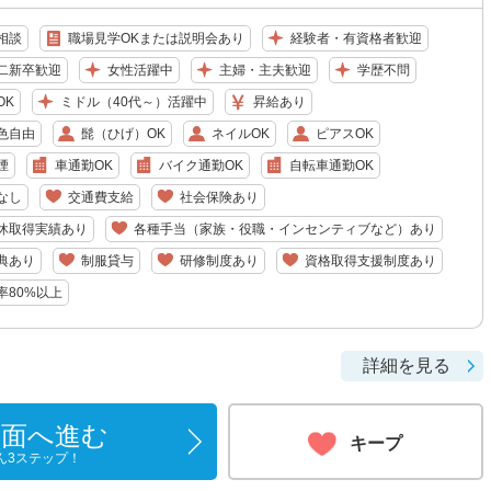
相談
職場見学OKまたは説明会あり
経験者・有資格者歓迎
二新卒歓迎
女性活躍中
主婦・主夫歓迎
学歴不問
OK
ミドル（40代～）活躍中
昇給あり
色自由
髭（ひげ）OK
ネイルOK
ピアスOK
煙
車通勤OK
バイク通勤OK
自転車通勤OK
なし
交通費支給
社会保険あり
休取得実績あり
各種手当（家族・役職・インセンティブなど）あり
典あり
制服貸与
研修制度あり
資格取得支援制度あり
率80%以上
詳細を見る
画面へ進む
キープ
ん3ステップ！