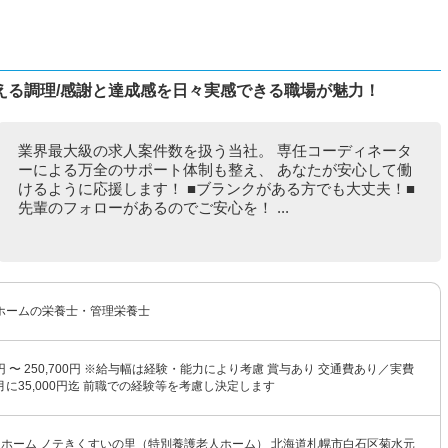
える調理/感謝と達成感を日々実感できる職場が魅力！
業界最大級の求人案件数を扱う当社。 専任コーディネータ
ーによる万全のサポート体制も整え、 あなたが安心して働
けるように応援します！ ■ブランクがある方でも大丈夫！■
先輩のフォローがあるのでご安心を！ ...
ホームの栄養士・管理栄養士
00円 〜 250,700円 ※給与幅は経験・能力により考慮 賞与あり 交通費あり／実費
に35,000円迄 前職での経験等を考慮し決定します
人ホーム ノテきくすいの里（特別養護老人ホーム） 北海道札幌市白石区菊水元