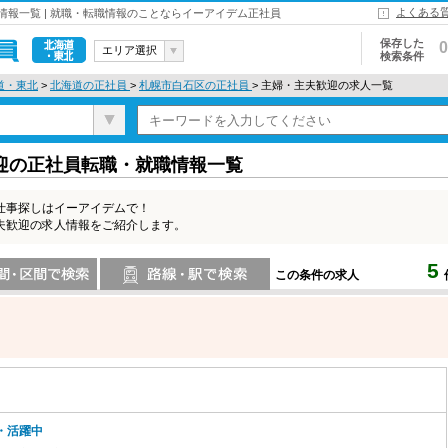
よくある
報一覧 | 就職・転職情報のことならイーアイデム正社員
保存した
0
エリア選択
検索条件
北海道・東
道・東北
>
北海道の正社員
>
札幌市白石区の正社員
> 主婦・主夫歓迎の求人一覧
北
迎の正社員転職・就職情報一覧
仕事探しはイーアイデムで！
夫歓迎の求人情報をご紹介します。
5
この条件の求人
索
路線・駅・駅で検索
・活躍中