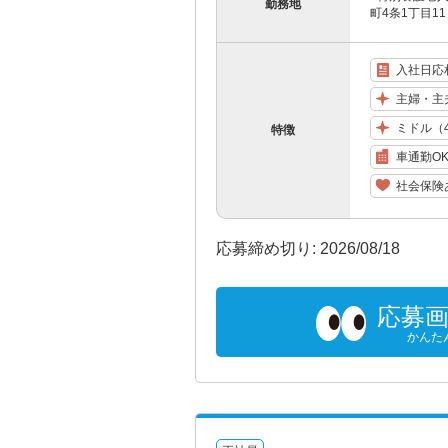
勤務地
町4条1丁目11
入社日応
主婦・主
ミドル（
特徴
車通勤O
社会保険
応募締め切り: 2026/08/18
応募
かんた