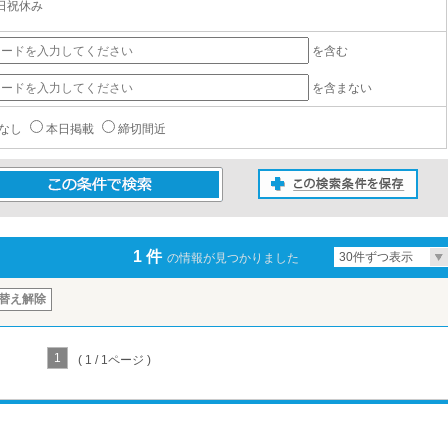
日祝休み
を含む
を含まない
なし
本日掲載
締切間近
この検索条件を保存
条件で検索
1 件
30件ずつ表示
の情報が見つかりました
替え解除
1
( 1 / 1ページ )