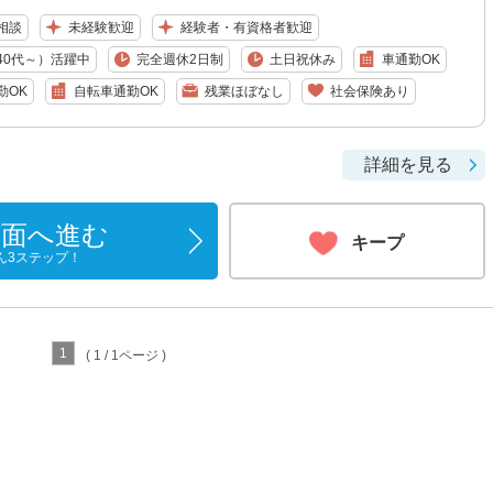
相談
未経験歓迎
経験者・有資格者歓迎
40代～）活躍中
完全週休2日制
土日祝休み
車通勤OK
勤OK
自転車通勤OK
残業ほぼなし
社会保険あり
詳細を見る
画面へ進む
キープ
ん3ステップ！
1
( 1 / 1ページ )