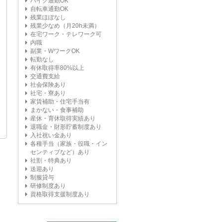
バイク通勤OK
自転車通勤OK
残業ほぼなし
残業少なめ（月20h未満）
在宅ワーク・テレワーク可
内職
副業・WワークOK
転勤なし
有休取得率80%以上
交通費支給
社会保険あり
社宅・寮あり
家賃補助・住宅手当有
まかない・食事補助
産休・育休取得実績あり
退職金・財形貯蓄制度あり
入社祝い金あり
各種手当（家族・役職・イン
センティブなど）あり
社割・特典あり
送迎あり
制服貸与
研修制度あり
資格取得支援制度あり