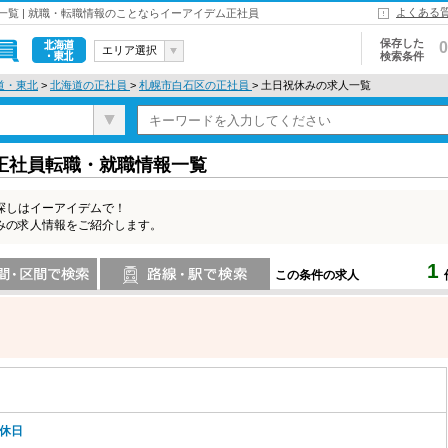
よくある
覧 | 就職・転職情報のことならイーアイデム正社員
保存した
0
エリア選択
検索条件
北海道・東
道・東北
>
北海道の正社員
>
札幌市白石区の正社員
> 土日祝休みの求人一覧
北
正社員転職・就職情報一覧
探しはイーアイデムで！
みの求人情報をご紹介します。
1
この条件の求人
索
路線・駅・駅で検索
-休日