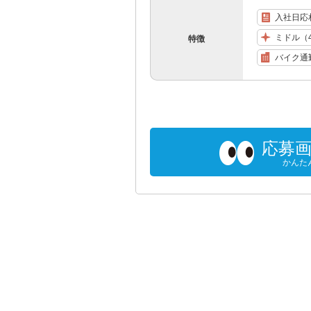
入社日応
ミドル（
特徴
バイク通
応募
かんた