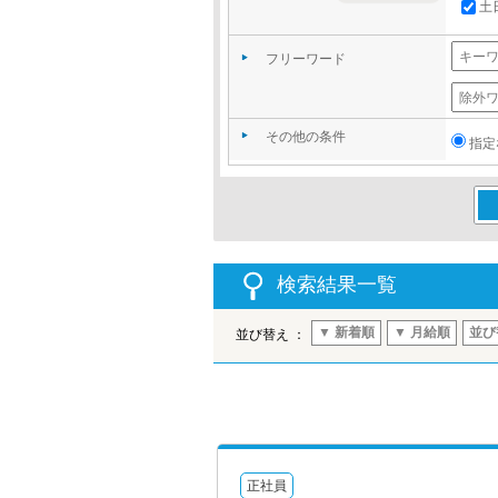
土
フリーワード
その他の条件
指定
この
検索結果一覧
▼ 新着順
▼ 月給順
並び
並び替え ：
正社員