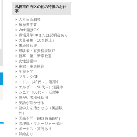
札幌市白石区の他の特徴のお仕
事
入社日応相談
履歴書不要
Web面接OK
職場見学OKまたは説明会あり
大量募集（10名以上）
未経験歓迎
経験者・有資格者歓迎
新卒・第二新卒歓迎
女性活躍中
主婦・主夫歓迎
学歴不問
ブランクOK
ミドル（40代～）活躍中
エルダー（50代～）活躍中
シニア（60代～）活躍中
障がい者積極採用
英語が活かせる
語学力を活かせる（英語以
外）
国籍不問（jobs in japan）
管理職・マネージャー採用
ボーナス・賞与あり
昇給あり