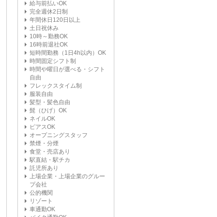
給与前払いOK
完全週休2日制
年間休日120日以上
土日祝休み
10時～勤務OK
16時前退社OK
短時間勤務（1日4h以内）OK
時間固定シフト制
時間や曜日が選べる・シフト
自由
フレックスタイム制
服装自由
髪型・髪色自由
髭（ひげ）OK
ネイルOK
ピアスOK
オープニングスタッフ
禁煙・分煙
食堂・売店あり
駅直結・駅チカ
託児所あり
上場企業・上場企業のグルー
プ会社
公的機関
リゾート
車通勤OK