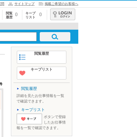
質問
サイトマップ
掲載ご希望のお客様へ
閲覧
キープ
0
0
履歴
リスト
ログイン
閲覧履歴
キープリスト
件
閲覧履歴
詳細を見たお仕事情報を一覧
で確認できます。
キープリスト
ボタンで登録
したお仕事情
'とりあえずキ
報を一覧で確認できます。
ープ'