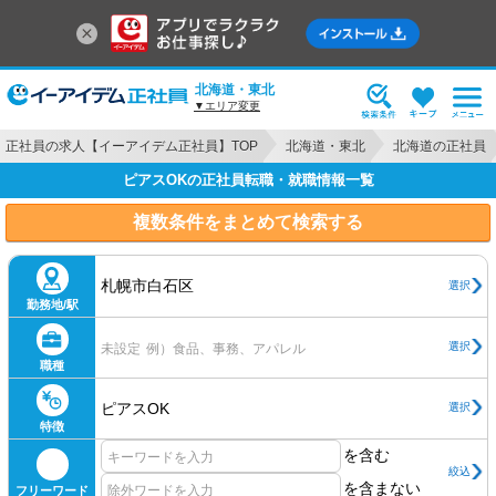
北海道・東北
▼エリア変更
正社員の求人【イーアイデム正社員】TOP
北海道・東北
北海道の正社員
ピアスOKの正社員転職・就職情報一覧
複数条件をまとめて検索する
札幌市白石区
選択
勤務地/駅
選択
未設定
例）食品、事務、アパレル
職種
ピアスOK
選択
特徴
を含む
絞込
を含まない
フリーワード