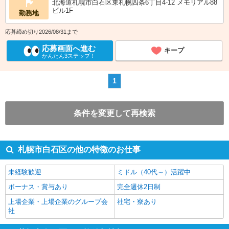
北海道札幌市白石区東札幌四条6丁目4-12 メモリアル88
ビル1F
勤務地
応募締め切り2026/08/31まで
応募画面へ進む
キープ
かんたん3ステップ！
1
条件を変更して再検索
札幌市白石区の他の特徴のお仕事
未経験歓迎
ミドル（40代～）活躍中
ボーナス・賞与あり
完全週休2日制
上場企業・上場企業のグループ会
社宅・寮あり
社