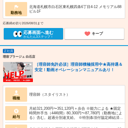
北海道札幌市白石区東札幌四条6丁目4-12 メモリアル88
ビル1F
勤務地
応募締め切り2026/08/31まで
応募画面へ進む
キープ
かんたん3ステップ！
正社員
理容プラージュ 白石店
［理容師免許必須］理容師積極採用中★高待遇＆
安定！動画オペレーションマニュアルあり！
理容師（スタイリスト）
職種
月給321,200円〜351,120円＋歩合 ※能力による ★固定
時間外手当（44時間）80,300円〜87,780円（勤務地によ
給与
る）含む。超過分別途支給。 ※特別条項付協定締結済...