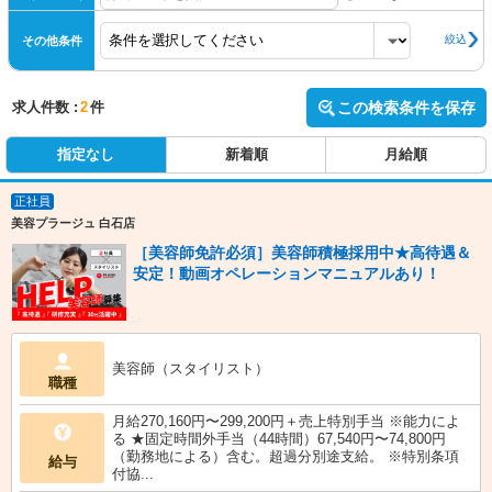
絞込
その他条件
求人件数 :
2
件
この検索条件を保存
指定なし
新着順
月給順
正社員
美容プラージュ 白石店
［美容師免許必須］美容師積極採用中★高待遇＆
安定！動画オペレーションマニュアルあり！
美容師（スタイリスト）
職種
月給270,160円〜299,200円＋売上特別手当 ※能力によ
る ★固定時間外手当（44時間）67,540円〜74,800円
（勤務地による）含む。超過分別途支給。 ※特別条項
給与
付協...