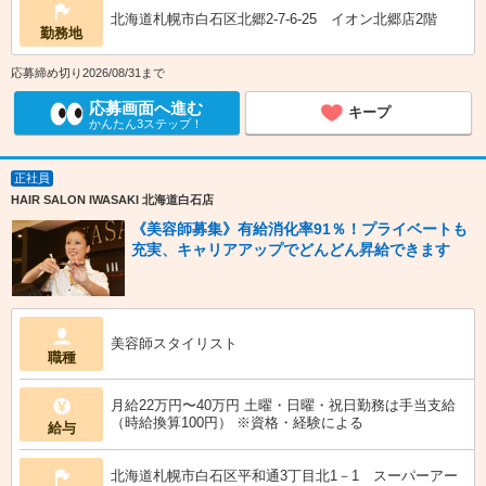
北海道札幌市白石区北郷2-7-6-25 イオン北郷店2階
勤務地
応募締め切り2026/08/31まで
応募画面へ進む
キープ
かんたん3ステップ！
正社員
HAIR SALON IWASAKI 北海道白石店
《美容師募集》有給消化率91％！プライベートも
充実、キャリアアップでどんどん昇給できます
美容師スタイリスト
職種
月給22万円〜40万円 土曜・日曜・祝日勤務は手当支給
（時給換算100円） ※資格・経験による
給与
北海道札幌市白石区平和通3丁目北1－1 スーパーアー