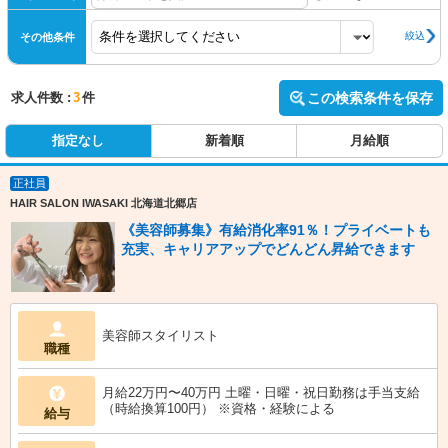
絞込
その他条件
求人件数 :
3
件
この検索条件を保存
指定なし
新着順
月給順
正社員
HAIR SALON IWASAKI 北海道北郷店
《美容師募集》有給消化率91％！プライベートも
充実、キャリアアップでどんどん昇給できます
美容師スタイリスト
職種
月給22万円〜40万円 土曜・日曜・祝日勤務は手当支給
（時給換算100円） ※資格・経験による
給与