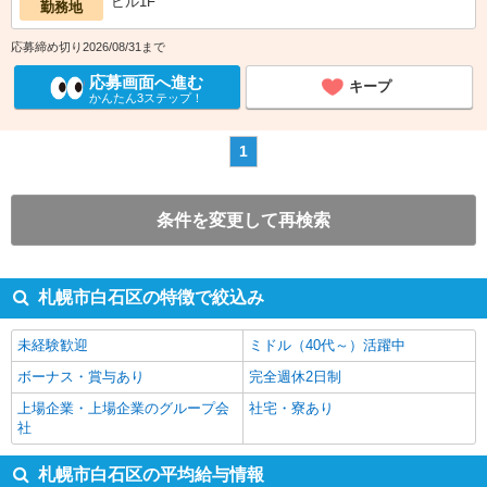
ビル1F
勤務地
応募締め切り2026/08/31まで
応募画面へ進む
キープ
かんたん3ステップ！
1
条件を変更して再検索
札幌市白石区の特徴で絞込み
未経験歓迎
ミドル（40代～）活躍中
ボーナス・賞与あり
完全週休2日制
上場企業・上場企業のグループ会
社宅・寮あり
社
札幌市白石区の平均給与情報