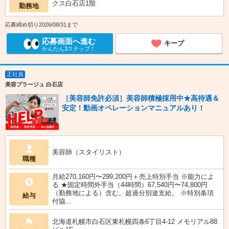
クス白石店1階
勤務地
応募締め切り2026/08/31まで
応募画面へ進む
キープ
かんたん3ステップ！
正社員
美容プラージュ 白石店
［美容師免許必須］美容師積極採用中★高待遇＆
安定！動画オペレーションマニュアルあり！
美容師（スタイリスト）
職種
月給270,160円〜299,200円＋売上特別手当 ※能力によ
る ★固定時間外手当（44時間）67,540円〜74,800円
（勤務地による）含む。超過分別途支給。 ※特別条項
給与
付協...
北海道札幌市白石区東札幌四条6丁目4-12 メモリアル88