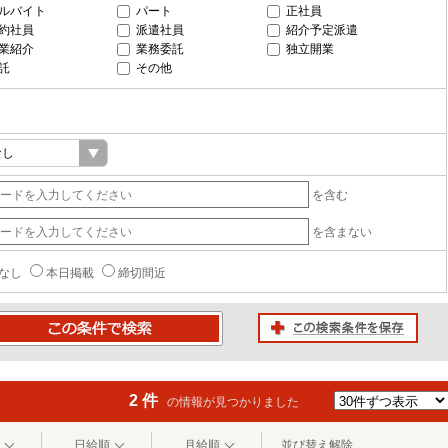
ルバイト
パート
正社員
約社員
派遣社員
紹介予定派遣
業紹介
業務委託
独立開業
託
その他
を含む
を含まない
なし
本日掲載
締切間近
この検索条件を保存
条件で検索
2 件
の情報が見つかりました
日給順
月給順
並び替え解除