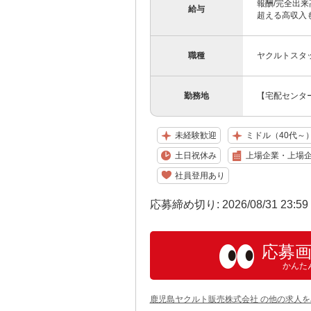
報酬/完全出来高
給与
超える高収入も
職種
ヤクルトスタ
勤務地
【宅配センター
未経験歓迎
ミドル（40代～
土日祝休み
上場企業・上場
社員登用あり
応募締め切り: 2026/08/31 23:5
応募
かんた
鹿児島ヤクルト販売株式会社 の他の求人を