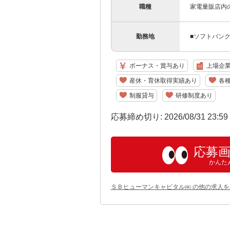
職種
家電量販店内
勤務地
■ソフトバン
ボーナス・賞与あり
上場企
産休・育休取得実績あり
各
制服貸与
研修制度あり
応募締め切り: 2026/08/31 23:5
応募
かんた
ＳＢヒューマンキャピタル㈱ の他の求人を