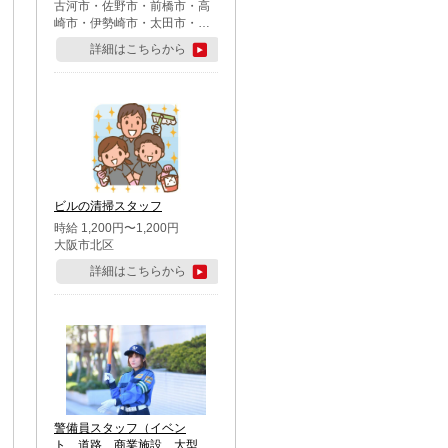
古河市・佐野市・前橋市・高
崎市・伊勢崎市・太田市・館
林市・藤岡市・大泉町・さい
詳細はこちらから
たま市北区・川越市・熊谷
市・行田市・秩父市・所沢
市・飯能市・東松山市・坂戸
市・鶴ケ島市・千葉市中央
区・市川市・松戸市・習志野
市・柏市・流山市・八千代
市・足立区・江戸川区・八王
子市・町田市
ビルの清掃スタッフ
時給 1,200円〜1,200円
大阪市北区
詳細はこちらから
警備員スタッフ（イベン
ト、道路、商業施設、大型