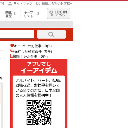
質問
サイトマップ
掲載ご希望のお客様へ
閲覧
キープ
0
0
履歴
リスト
ログイン
キープ中のお仕事（0件）
保存した検索条件（
0
件）
閲覧したお仕事（0件）
件