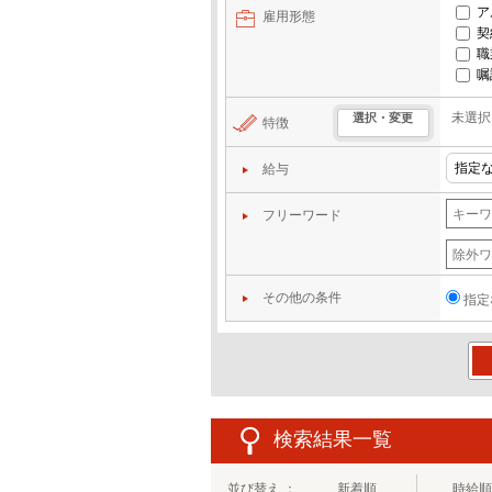
ア
雇用形態
契
職
嘱
未選択
選択・変更
特徴
給与
フリーワード
その他の条件
指定
この
検索結果一覧
並び替え ：
新着順
時給順