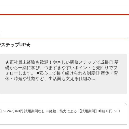
】
でステップUP★
★正社員未経験も歓迎！やさしい研修ステップで成長◎ 基
礎から一緒に学び、つまずきやすいポイントも先回りでフ
ォローします。 ■安心して長く続けられる制度◎ 産休・育
休・時短や社割など、生活面も支える仕組み...
40円 〜 247,340円 試用期間なし ※経験・能力による 【試用期間】時給 0 円 〜 0