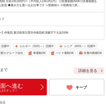
制 月収100,000円〜（平均収入166,051円） ◎扶養範囲内OK◎扶養範囲を
歓迎 ◆働き方を選べるお仕事です ≪勤務例≫ ※勤務地で異...
ッフ
】伊集院 鹿児島県日置市伊集院町清藤字下大迫2096
）活躍中
エルダー（50代～）活躍中
シニア（60代～）活躍中
企業のグループ会社
車通勤OK
バイク通勤OK
扶養内勤務OK
9 まで
詳細を見る
画面へ進む
キープ
ん3ステップ！
みる