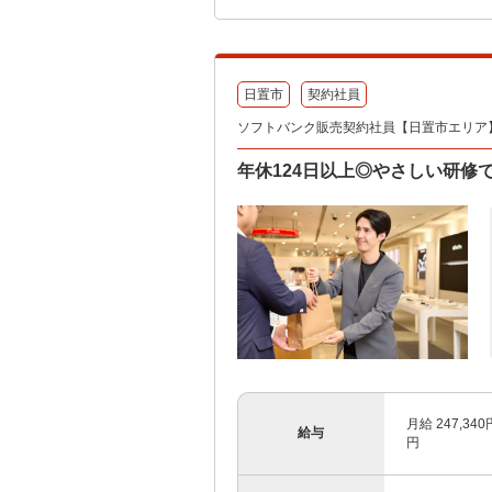
日置市
契約社員
ソフトバンク販売契約社員【日置市エリア
年休124日以上◎やさしい研修
月給 247,3
給与
円