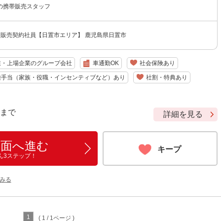
の携帯販売スタッフ
ク販売契約社員【日置市エリア】 鹿児島県日置市
業・上場企業のグループ会社
車通勤OK
社会保険あり
種手当（家族・役職・インセンティブなど）あり
社割・特典あり
9 まで
詳細を見る
画面へ進む
キープ
ん3ステップ！
みる
1
( 1 / 1ページ )