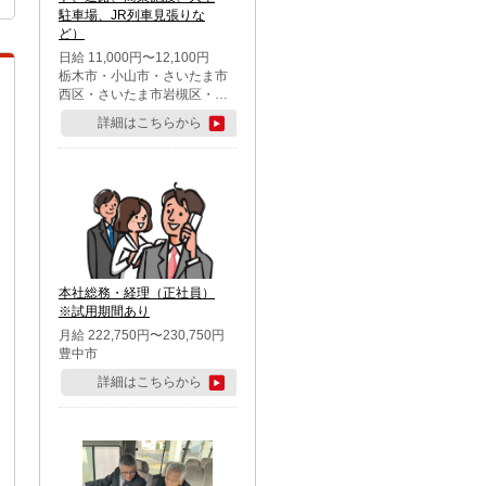
駐車場、JR列車見張りな
ど）
日給 11,000円〜12,100円
栃木市・小山市・さいたま市
西区・さいたま市岩槻区・久
喜市・蓮田市
詳細はこちらから
本社総務・経理（正社員）
※試用期間あり
月給 222,750円〜230,750円
豊中市
詳細はこちらから