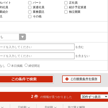
ルバイト
パート
正社員
約社員
派遣社員
紹介予定派遣
業紹介
業務委託
独立開業
託
その他
を含む
を含まない
なし
本日掲載
締切間近
この検索条件を保存
条件で検索
2 件
の情報が見つかりました
日給順
月給順
並び替え解除