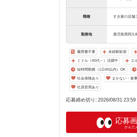
職種
すき家の店舗
勤務地
鹿児島県阿久根
履歴書不要
未経験歓迎
ミドル（40代～）活躍中
エ
短時間勤務（1日4h以内）OK
社会保険あり
まかない・食
社員登用あり
応募締め切り: 2026/08/31 23:5
応募
かんた