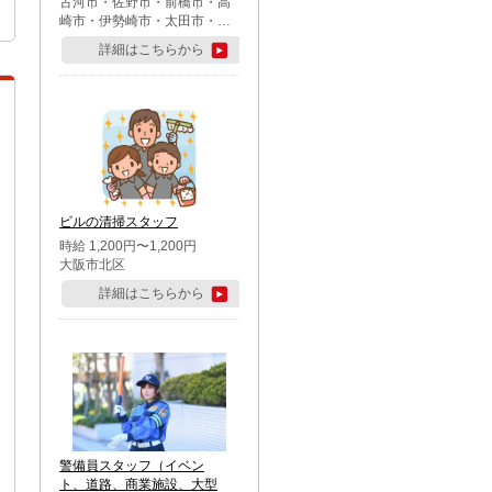
古河市・佐野市・前橋市・高
崎市・伊勢崎市・太田市・館
林市・藤岡市・大泉町・さい
詳細はこちらから
たま市北区・川越市・熊谷
市・行田市・秩父市・所沢
市・飯能市・東松山市・坂戸
市・鶴ケ島市・千葉市中央
区・市川市・松戸市・習志野
市・柏市・流山市・八千代
市・足立区・江戸川区・八王
子市・町田市
ビルの清掃スタッフ
時給 1,200円〜1,200円
大阪市北区
詳細はこちらから
警備員スタッフ（イベン
ト、道路、商業施設、大型