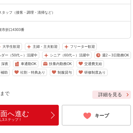
スタッフ（接客・調理・清掃など）
市折口4303番
大学生歓迎
主婦・主夫歓迎
フリーター歓迎
ルダー（50代～）活躍中
シニア（60代～）活躍中
週2～3日勤務OK
深夜
車通勤OK
扶養内勤務OK
交通費支給
事補助
社割・特典あり
制服貸与
研修制度あり
9 まで
詳細を見る
画面へ進む
キープ
ん3ステップ！