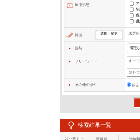
ア
雇用形態
契
職
嘱
未選択
選択・変更
特徴
給与
フリーワード
その他の条件
指定
この
検索結果一覧
並び替え ：
新着順
時給順