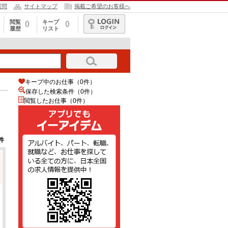
質問
サイトマップ
掲載ご希望のお客様へ
閲覧
キープ
0
0
履歴
リスト
ログイン
キープ中のお仕事（0件）
保存した検索条件（
0
件）
閲覧したお仕事（0件）
件