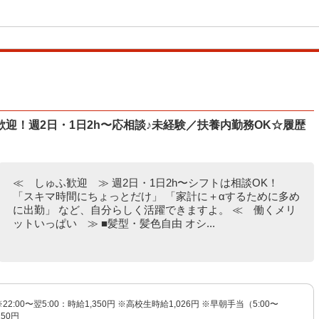
迎！週2日・1日2h〜応相談♪未経験／扶養内勤務OK☆履歴
≪ しゅふ歓迎 ≫ 週2日・1日2h〜シフトは相談OK！
「スキマ時間にちょっとだけ」 「家計に＋αするために多め
に出勤」 など、自分らしく活躍できますよ。 ≪ 働くメリ
ットいっぱい ≫ ■髪型・髪色自由 オシ...
※22:00〜翌5:00：時給1,350円 ※高校生時給1,026円 ※早朝手当（5:00〜
150円