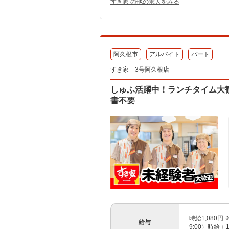
すき家 の他の求人をみる
阿久根市
アルバイト
パート
すき家 3号阿久根店
しゅふ活躍中！ランチタイム大歓
書不要
時給1,080円 
給与
9:00）時給＋