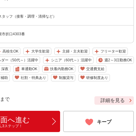
スタッフ（接客・調理・清掃など）
市折口4303番
高校生OK
大学生歓迎
主婦・主夫歓迎
フリーター歓迎
ルダー（50代～）活躍中
シニア（60代～）活躍中
週2～3日勤務OK
深夜
車通勤OK
扶養内勤務OK
交通費支給
事補助
社割・特典あり
制服貸与
研修制度あり
9 まで
詳細を見る
画面へ進む
キープ
ん3ステップ！