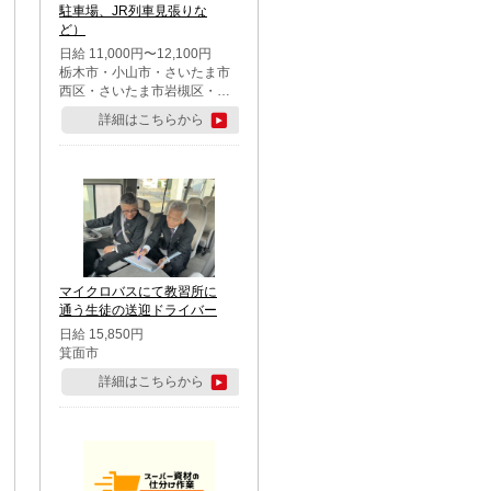
駐車場、JR列車見張りな
ど）
日給 11,000円〜12,100円
栃木市・小山市・さいたま市
西区・さいたま市岩槻区・久
喜市・蓮田市
詳細はこちらから
マイクロバスにて教習所に
通う生徒の送迎ドライバー
日給 15,850円
箕面市
詳細はこちらから