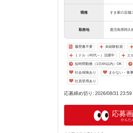
職種
すき家の店舗
勤務地
鹿児島県阿久根
履歴書不要
未経験歓迎
ミドル（40代～）活躍中
エ
短時間勤務（1日4h以内）OK
社会保険あり
まかない・食
社員登用あり
応募締め切り: 2026/08/31 23:5
応募
かんた