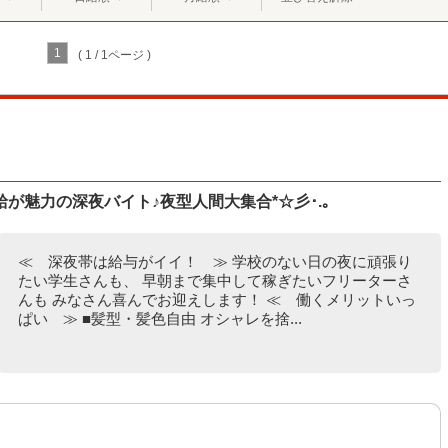
1
( 1 / 1ページ )
が魅力の深夜バイト♪夜型人間大集合*☆彡･.｡
≪ 深夜帯は給与がイイ！ ≫ 学校のない日の夜に頑張り
たい学生さんも、 早朝まで集中して稼ぎたいフリーターさ
んも みなさん喜んでお迎えします！ ≪ 働くメリットいっ
ぱい ≫ ■髪型・髪色自由 オシャレを捨...