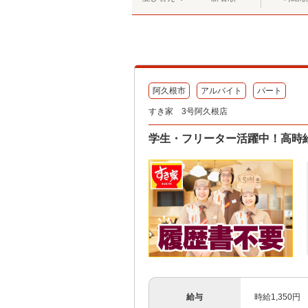
阿久根市
アルバイト
パート
すき家 3号阿久根店
学生・フリーター活躍中！高時給
給与
時給1,350円