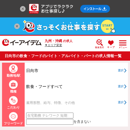
九州・沖縄
の求人
▼エリア変更
日向市の飲食・フードのバイト・アルバイト・パートの求人情報一覧
日向市
選択
勤務地/駅
飲食・フードすべて
選択
職種
雇用形態、給与、特徴、その他
選択
こだわり
を含まない
フリーワード