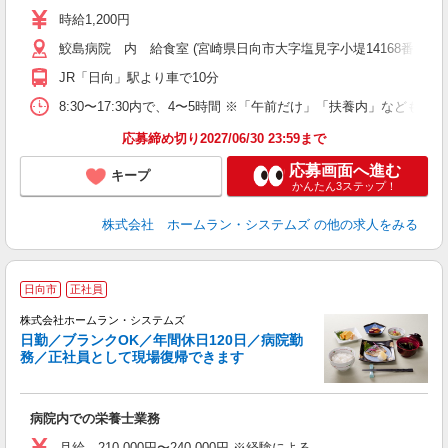
時給1,200円
鮫島病院 内 給食室 (宮崎県日向市大字塩見字小堤14168番地)
JR「日向」駅より車で10分
8:30〜17:30内で、4〜5時間 ※「午前だけ」「扶養内」な
応募締め切り2027/06/30 23:59まで
応募画面へ進む
キープ
かんたん3ステップ！
株式会社 ホームラン・システムズ
の他の求人をみる
日向市
正社員
ポ
株式会社ホームラン・システムズ
日勤／ブランクOK／年間休日120日／病院勤
務／正社員として現場復帰できます
を
病院内での栄養士業務
月給 210,000円〜240,000円 ※経験による