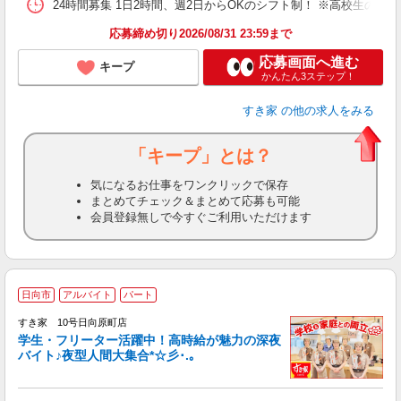
24時間募集 1日2時間、週2日からOKのシフト制！ ※高校生のシ
応募締め切り2026/08/31 23:59まで
応募画面へ進む
キープ
かんたん3ステップ！
すき家
の他の求人をみる
「キープ」とは？
気になるお仕事をワンクリックで保存
まとめてチェック＆まとめて応募も可能
会員登録無しで今すぐご利用いただけます
日向市
アルバイト
パート
すき家 10号日向原町店
学生・フリーター活躍中！高時給が魅力の深夜
バイト♪夜型人間大集合*☆彡･.｡
つ