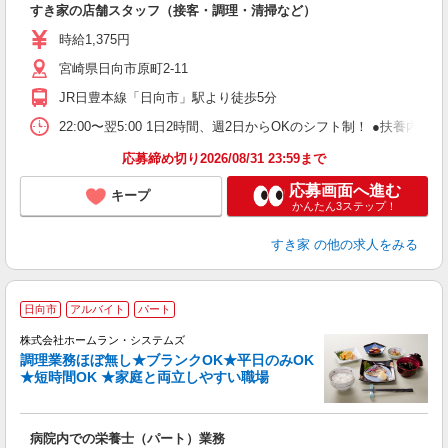
すき家の店舗スタッフ（接客・調理・清掃など）
履
ミ
時給1,375円
～
宮崎県日向市原町2-11
勤
社
JR日豊本線「日向市」駅より徒歩5分
22:00〜翌5:00 1日2時間、週2日からOKのシフト制！ ●扶養内勤務
応募締め切り2026/08/31 23:59まで
応募画面へ進む
キープ
かんたん3ステップ！
すき家
の他の求人をみる
日向市
アルバイト
パート
2
株式会社ホームラン・システムズ
調理業務ほぼ無し★ブランクOK★平日のみOK
★短時間OK ★家庭と両立しやすい職場
復
病院内での栄養士（パート）業務