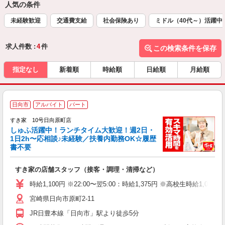
人気の条件
未経験歓迎
交通費支給
社会保険あり
ミドル（40代～）活躍中
求人件数 :
4
件
この検索条件を保存
指定なし
新着順
時給順
日給順
月給順
≪
日向市
アルバイト
パート
すき家 10号日向原町店
しゅふ活躍中！ランチタイム大歓迎！週2日・
安
1日2h〜応相談♪未経験／扶養内勤務OK☆履歴
書不要
の
すき家の店舗スタッフ（接客・調理・清掃など）
履
タ
時給1,100円 ※22:00〜翌5:00：時給1,375円 ※高校生時給1,023
（
宮崎県日向市原町2-11
夜
事
JR日豊本線「日向市」駅より徒歩5分