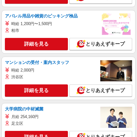
アパレル用品や雑貨のピッキング検品
時給 1,200円〜1,500円
柏市
詳細を見る
とりあえずキープ
マンションの受付・案内スタッフ
時給 2,000円
渋谷区
詳細を見る
とりあえずキープ
大学病院の中材滅菌
月給 254,160円
足立区
詳細を見る
とりあえずキープ