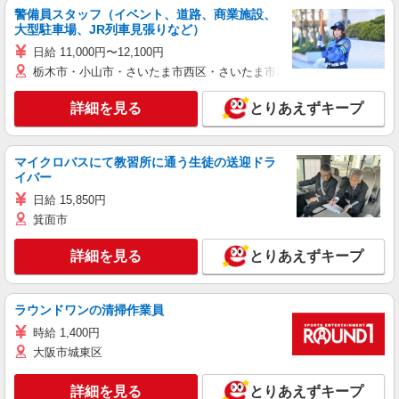
警備員スタッフ（イベント、道路、商業施設、
大型駐車場、JR列車見張りなど）
日給 11,000円〜12,100円
栃木市・小山市・さいたま市西区・さいたま市岩槻区・久喜市・蓮田
詳細を見る
とりあえずキープ
マイクロバスにて教習所に通う生徒の送迎ドラ
イバー
日給 15,850円
箕面市
詳細を見る
とりあえずキープ
ラウンドワンの清掃作業員
時給 1,400円
大阪市城東区
詳細を見る
とりあえずキープ