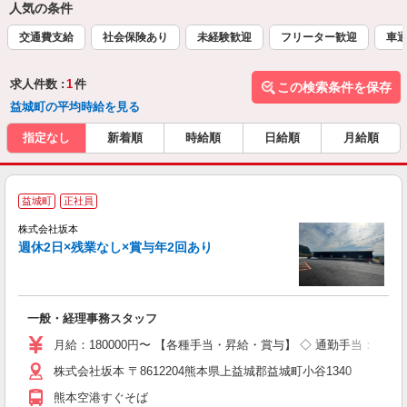
人気の条件
交通費支給
社会保険あり
未経験歓迎
フリーター歓迎
車通
求人件数 :
1
件
この検索条件を保存
益城町の平均時給を見る
指定なし
新着順
時給順
日給順
月給順
【
益城町
正社員
株式会社坂本
環
週休2日×残業なし×賞与年2回あり
ワ
入
格
歓
一般・経理事務スタッフ
～
り
月給：180000円〜 【各種手当・昇給・賞与】 ◇ 通勤手当：実費
株式会社坂本 〒8612204熊本県上益城郡益城町小谷1340
熊本空港すぐそば