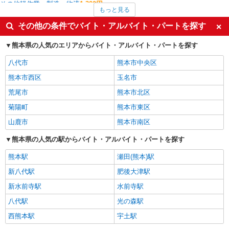
その他軽作業・製造・物流
1,300円
もっと見る
梱包・仕分け・ピッキング
1,270円
入出庫・商品管理・検品・検査
1,227円
その他の条件でバイト・アルバイト・パートを探す
食品製造・加工
1,200円
保育士・保育補助
1,200円
熊本県の人気のエリアからバイト・アルバイト・パートを探す
菊池市の他の職種の平均時給を見る
八代市
熊本市中央区
熊本市西区
玉名市
荒尾市
熊本市北区
菊陽町
熊本市東区
山鹿市
熊本市南区
熊本県の人気の駅からバイト・アルバイト・パートを探す
熊本駅
瀬田(熊本)駅
新八代駅
肥後大津駅
新水前寺駅
水前寺駅
八代駅
光の森駅
西熊本駅
宇土駅