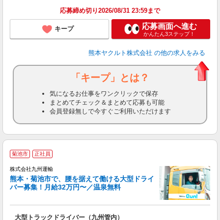
応募締め切り2026/08/31 23:59まで
応募画面へ進む
キープ
かんたん3ステップ！
熊本ヤクルト株式会社
の他の求人をみる
「キープ」とは？
気になるお仕事をワンクリックで保存
まとめてチェック＆まとめて応募も可能
会員登録無しで今すぐご利用いただけます
【
菊池市
正社員
株式会社九州運輸
熊本・菊池市で、腰を据えて働ける大型ドライ
バー募集！月給32万円〜／温泉無料
い
大型トラックドライバー（九州管内）
入