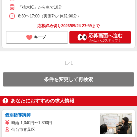
「植木IC」から車で10分
セ
8:30〜17:00（実働7h／休憩:90分）
応募締め切り2026/09/24 23:59まで
応募画面へ進む
キープ
かんたん3ステップ！
1／1
条件を変更して再検索
あなたにおすすめの求人情報
個別指導講師
時給 1,040円〜1,390円
仙台市青葉区