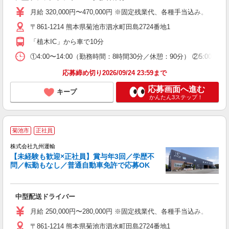
格
月給 320,000円〜470,000円 ※固定残業代、各種手当込み。
歓
〒861-1214 熊本県菊池市泗水町田島2724番地1
～
「植木IC」から車で10分
ど
①4:00〜14:00（勤務時間：8時間30分／休憩：90分） ②5:
応募締め切り2026/09/24 23:59まで
応募画面へ進む
キープ
かんたん3ステップ！
菊池市
正社員
株式会社九州運輸
【未経験も歓迎×正社員】賞与年3回／学歴不
問／転勤もなし／普通自動車免許で応募OK
の
中型配送ドライバー
入
卒
月給 250,000円〜280,000円 ※固定残業代、各種手当込み。
ク
〒861-1214 熊本県菊池市泗水町田島2724番地1
高