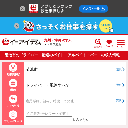
九州・沖縄
の求人
▼エリア変更
菊池市のドライバー・配達のバイト・アルバイト・パートの求人情報
一覧
菊池市
選択
勤務地/駅
ドライバー・配達すべて
選択
職種
雇用形態、給与、特徴、その他
選択
こだわり
を含まない
フリーワード