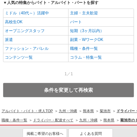
人気の特集からバイト・アルバイト・パートを探す
ミドル（40代～）活躍中
主婦・主夫歓迎
高校生OK
パート
オープニングスタッフ
短期（3ヶ月以内）
派遣
副業・WワークOK
ファッション・アパレル
職種・条件一覧
コンテンツ一覧
コラム・特集一覧
1／1
条件を変更して再検索
アルバイト・バイト・求人TOP
九州・沖縄
熊本県
菊池市
ドライバー
職種・条件一覧
ドライバー・配達すべて
九州・沖縄
熊本県
菊池市の
掲載ご希望のお客様へ
よくある質問