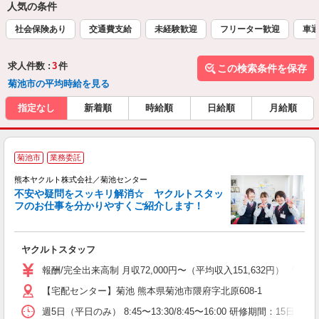
人気の条件
社会保険あり
交通費支給
未経験歓迎
フリーター歓迎
車通
求人件数 :
3
件
この検索条件を保存
菊池市の平均時給を見る
指定なし
新着順
時給順
日給順
月給順
菊池市
業務委託
熊本ヤクルト株式会社／菊池センター
不安や疑問をスッキリ解消☆ ヤクルトスタッ
フのお仕事を分かりやすくご紹介します！
ジ
ヤクルトスタッフ
未
ア
報酬/完全出来高制 月収72,000円〜（平均収入151,632円） 
業
【宅配センター】菊池 熊本県菊池市隈府字北原608-1
交
週5日（平日のみ） 8:45〜13:30/8:45〜16:00 研修期間：15日／日