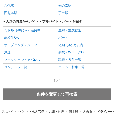
八代駅
光の森駅
西熊本駅
宇土駅
人気の特集からバイト・アルバイト・パートを探す
ミドル（40代～）活躍中
主婦・主夫歓迎
高校生OK
パート
オープニングスタッフ
短期（3ヶ月以内）
派遣
副業・WワークOK
ファッション・アパレル
職種・条件一覧
コンテンツ一覧
コラム・特集一覧
1／1
条件を変更して再検索
アルバイト・バイト・求人TOP
九州・沖縄
熊本県
人吉市
ドライバー