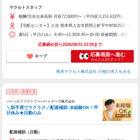
ジ
ヤクルトスタッフ
未
ア
報酬/完全出来高制 月収72,000円〜（平均収入151,632円） 
業
【宅配センター】人吉 熊本県人吉市西間上町字中村前2537-1
交
週5日（平日のみ） 8:45〜13:30/8:45〜16:00 研修期間：15日／日
応募締め切り2026/08/31 23:59まで
応募画面へ進む
キープ
かんたん3ステップ！
熊本ヤクルト株式会社
の他の求人をみる
人吉市
派遣社員
パーソルファクトリーパートナーズ株式会社
＼助手席でラクラク／配達補助♪未経験OK！平
日休み★日勤のみ
に
未
配達補助（日勤）
不