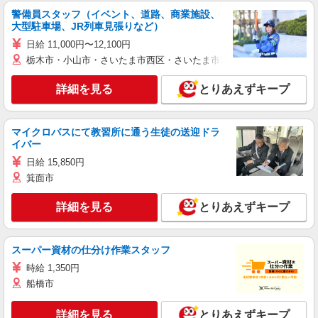
警備員スタッフ（イベント、道路、商業施設、
大型駐車場、JR列車見張りなど）
日給 11,000円〜12,100円
栃木市・小山市・さいたま市西区・さいたま市岩槻区・久喜市・蓮田
詳細を見る
とりあえずキープ
マイクロバスにて教習所に通う生徒の送迎ドラ
イバー
日給 15,850円
箕面市
詳細を見る
とりあえずキープ
スーパー資材の仕分け作業スタッフ
時給 1,350円
船橋市
詳細を見る
とりあえずキープ