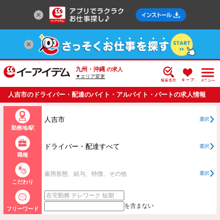
九州・沖縄
の求人
▼エリア変更
人吉市のドライバー・配達のバイト・アルバイト・パートの求人情報
一覧
人吉市
選択
勤務地/駅
ドライバー・配達すべて
選択
職種
雇用形態、給与、特徴、その他
選択
こだわり
を含まない
フリーワード