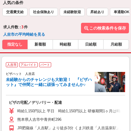
人気の条件
交通費支給
社会保険あり
未経験歓迎
昇給あり
車通勤OK
求人件数 :
3
件
この検索条件を保存
人吉市の平均時給を見る
指定なし
新着順
時給順
日給順
月給順
人吉市
アルバイト
パート
ピザハット 人吉店
未経験からのチャレンジも大歓迎！ 『ピザハ
ット』で仲間と一緒に頑張ってみませんか♪
続
ピザの宅配／デリバリー・配達
未
ア
時給1,150円以上 平日 時給1,150円以上 研修期間1ヶ月は時給103
短
熊本県人吉市中青井町296
会
JR肥薩線「人吉駅」より徒歩3分 くま川鉄道「人吉温泉駅」より徒