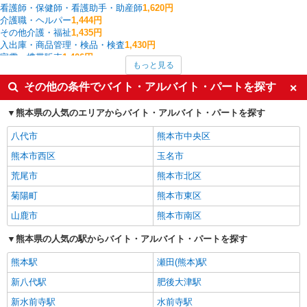
看護師・保健師・看護助手・助産師
1,620円
介護職・ヘルパー
1,444円
その他介護・福祉
1,435円
入出庫・商品管理・検品・検査
1,430円
家電・携帯販売
1,406円
もっと見る
製造・組立・加工
1,300円
配送・配達ドライバー
1,225円
その他の条件でバイト・アルバイト・パートを探す
保育士・保育補助
1,200円
ファストフード・デリ
1,135円
熊本県の人気のエリアからバイト・アルバイト・パートを探す
人吉市の他の職種の平均時給を見る
八代市
熊本市中央区
熊本市西区
玉名市
荒尾市
熊本市北区
菊陽町
熊本市東区
山鹿市
熊本市南区
熊本県の人気の駅からバイト・アルバイト・パートを探す
熊本駅
瀬田(熊本)駅
新八代駅
肥後大津駅
新水前寺駅
水前寺駅