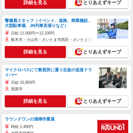
詳細を見る
とりあえずキープ
警備員スタッフ（イベント、道路、商業施設、
大型駐車場、JR列車見張りなど）
日給 11,000円〜12,100円
栃木市・小山市・さいたま市西区・さいたま市岩槻区・久喜市・蓮田
詳細を見る
とりあえずキープ
マイクロバスにて教習所に通う生徒の送迎ドラ
イバー
日給 15,850円
箕面市
詳細を見る
とりあえずキープ
ラウンドワンの清掃作業員
時給 1,400円