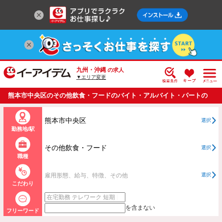
九州・沖縄
の求人
▼エリア変更
熊本市中央区のその他飲食・フードのバイト・アルバイト・パートの
求人情報一覧
熊本市中央区
選択
勤務地/駅
その他飲食・フード
選択
職種
雇用形態、給与、特徴、その他
選択
こだわり
を含まない
フリーワード