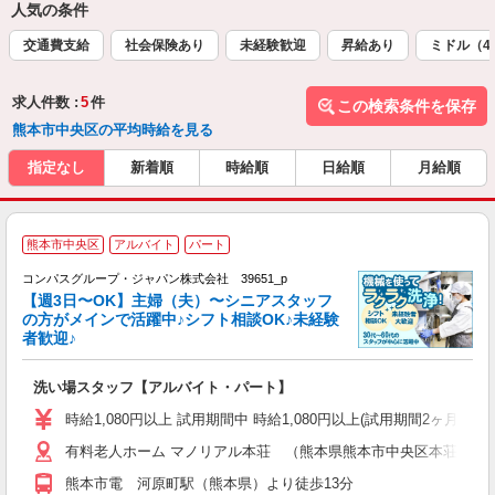
人気の条件
交通費支給
社会保険あり
未経験歓迎
昇給あり
ミドル（4
求人件数 :
5
件
この検索条件を保存
熊本市中央区の平均時給を見る
指定なし
新着順
時給順
日給順
月給順
熊本市中央区
アルバイト
パート
コンパスグループ・ジャパン株式会社 39651_p
く
【週3日〜OK】主婦（夫）〜シニアスタッフ
の方がメインで活躍中♪シフト相談OK♪未経験
者歓迎♪
大
洗い場スタッフ【アルバイト・パート】
入
歓
時給1,080円以上 試用期間中 時給1,080円以上(試用期間2ヶ月
～
有料老人ホーム マノリアル本荘 （熊本県熊本市中央区本荘５－
用
～
熊本市電 河原町駅（熊本県）より徒歩13分
扶