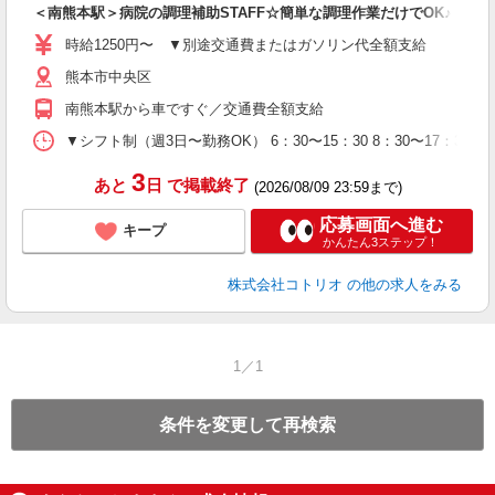
＜南熊本駅＞病院の調理補助STAFF☆簡単な調理作業だけでOK♪
役
時給1250円〜 ▼別途交通費またはガソリン代全額支給
熊本市中央区
南熊本駅から車ですぐ／交通費全額支給
▼シフト制（週3日〜勤務OK） 6：30〜15：30 8：30〜17：30 1
3
あと
日
で掲載終了
(2026/08/09 23:59まで)
応募画面へ進む
キープ
かんたん3ステップ！
株式会社コトリオ
の他の求人をみる
1／1
条件を変更して再検索