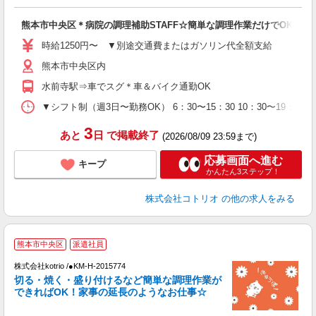
ル
自
熊本市中央区＊病院の調理補助STAFF☆簡単な調理作業だけでOK♪
役
時給1250円〜 ▼別途交通費またはガソリン代全額支給
熊本市中央区内
水前寺駅⇒車でスグ＊車＆バイク通勤OK
▼シフト制（週3日〜勤務OK） 6：30〜15：30 10：30〜19：30
3
あと
日
で掲載終了
(2026/08/09 23:59まで)
応募画面へ進む
キープ
かんたん3ステップ！
株式会社コトリオ
の他の求人をみる
熊本市中央区
派遣社員
も
株式会社kotrio /●KM-H-2015774
女
切る・焼く・盛り付けるなど簡単な調理作業が
ド
できればOK！家事の延長のようなお仕事☆
活
ル