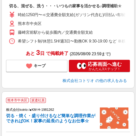
自
切る、混ぜる、洗う・・・いつもの家事を活かせる♪調理補助★
役
時給1250円〜≪交通費全額支給(ガソリン代含む)/日払い有/経験者
熊本市中央区
藤崎宮前駅から徒歩圏内／交通費全額支給
希望シフト制/休憩1.5H/週3日〜勤務OK 9:30-19:00 など ※残業
3
あと
日
で掲載終了
(2026/08/09 23:59まで)
応募画面へ進む
キープ
かんたん3ステップ！
株式会社コトリオ
の他の求人をみる
熊本市中央区
派遣社員
も
株式会社kotrio /●KM-H-1981262
女
切る・焼く・盛り付けるなど簡単な調理作業が
ド
できればOK！家事の延長のようなお仕事☆
活
ル
自