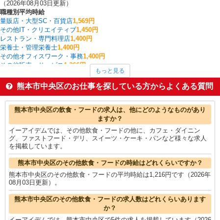
（2026年08月03日更新）
職種別平均時給
量販店・大型SC・百貨店
1,569円
その他IT・クリエイティブ
1,450円
レストラン・専門料理店
1,400円
栄養士・管理栄養士
1,400円
その他オフィスワーク・事務
1,400円
その他販売・サービス
1,366円
もっと見る
看護師・保健師・看護助手・助産師
1,364円
介護職・ヘルパー
1,354円
熊本市中央区のお仕事を探している方からよくある質問
その他介護・福祉
1,350円
家電・携帯販売
1,326円
熊本市中央区の他の職種の平均時給を見る
熊本市中央区の飲食・フードの求人は、他にどのようなものがあり
ますか？
イーアイデムでは、その他飲食・フードの他に、カフェ・ダイニン
グ、ファストフード・デリ、スイーツ・ケーキ・パンなど様々な求人
を掲載しています。
熊本市中央区のその他飲食・フードの時給はどれくらいですか？
熊本市中央区のその他飲食・フードの平均時給は1,216円です（2026年
08月03日更新）。
熊本市中央区のその他飲食・フードの求人数はどれくらいあります
か？
イーアイデムでは、熊本市中央区で5件の求人を掲載しています（2026