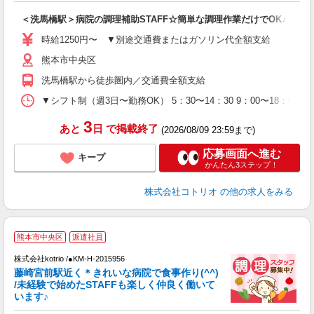
自
＜洗馬橋駅＞病院の調理補助STAFF☆簡単な調理作業だけでOK♪
役
時給1250円〜 ▼別途交通費またはガソリン代全額支給
熊本市中央区
洗馬橋駅から徒歩圏内／交通費全額支給
▼シフト制（週3日〜勤務OK） 5：30〜14：30 9：00〜18：00 1
3
あと
日
で掲載終了
(2026/08/09 23:59まで)
応募画面へ進む
キープ
かんたん3ステップ！
株式会社コトリオ
の他の求人をみる
熊本市中央区
派遣社員
株式会社kotrio /●KM-H-2015956
女
藤崎宮前駅近く＊きれいな病院で食事作り(^^)
ド
/未経験で始めたSTAFFも楽しく仲良く働いて
活
います♪
ル