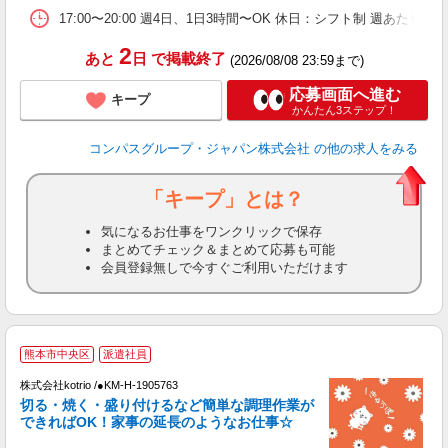
17:00〜20:00 週4日、1日3時間〜OK 休日：シフト制 週あたり
2
あと
日
で掲載終了
(2026/08/08 23:59まで)
応募画面へ進む
キープ
かんたん3ステップ！
コンパスグループ・ジャパン株式会社
の他の求人をみる
「キープ」とは？
気になるお仕事をワンクリックで保存
まとめてチェック＆まとめて応募も可能
会員登録無しで今すぐご利用いただけます
熊本市中央区
派遣社員
も
株式会社kotrio /●KM-H-1905763
女
切る・焼く・盛り付けるなど簡単な調理作業が
ド
できればOK！家事の延長のようなお仕事☆
活