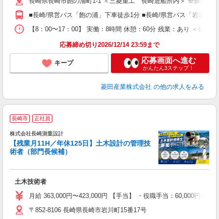
長崎県長崎市飽の浦町1-1 ＜三菱重工 長崎造船所内＞ ※弊社の
■長崎/県営バス「飽の浦」下車徒歩1分 ■長崎/県営バス「岩瀬道
【8：00〜17：00】 実働：8時間 休憩：60分 残業：あり ＜
応募締め切り2026/12/14 23:59まで
応募画面へ進む
キープ
かんたん3ステップ！
菱田産業株式会社
の他の求人をみる
長崎市
正社員
株式会社長崎測量設計
月
【残業月11H／年休125日】土木設計の管理技
術者（部門長候補）
間
バ
歩
土木技術者
経
月給 363,000円〜423,000円 【手当】 ・役職手当：60,000
昇
〒852-8106 長崎県長崎市岩川町15番17号
残