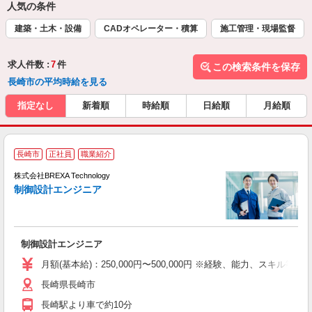
人気の条件
建築・土木・設備
CADオペレーター・積算
施工管理・現場監督
求人件数 :
7
件
この検索条件を保存
長崎市の平均時給を見る
指定なし
新着順
時給順
日給順
月給順
長崎市
正社員
職業紹介
株式会社BREXA Technology
制御設計エンジニア
来
対
制御設計エンジニア
月額(基本給)：250,000円〜500,000円 ※経験、能力、ス
長崎県長崎市
長崎駅より車で約10分