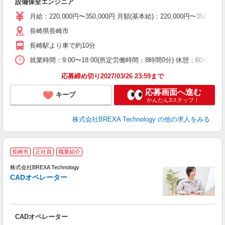
設備保全エンジニア
月給：220,000円〜350,000円 月額(基本給)：220,00
長崎県長崎市
長崎駅より車で約10分
就業時間：9:00〜18:00(所定労働時間：8時間0分) 休憩：6
応募締め切り2027/03/26 23:59まで
応募画面へ進む
キープ
かんたん3ステップ！
株式会社BREXA Technology
の他の求人をみる
長崎市
正社員
職業紹介
株式会社BREXA Technology
CADオペレーター
す
(
担
CADオペレーター