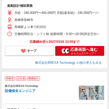
る
船舶設計補助業務
月給：240,000円〜400,000円 月額(基本給)：240,00
長崎県長崎市
長崎駅より車で約10分
労働時間区分：シフト制 就業時間：9:00〜18:00(所定労働時間
応募締め切り2027/03/26 23:59まで
応募画面へ進む
キープ
かんたん3ステップ！
株式会社BREXA Technology
の他の求人をみる
■
長崎市
正社員
職業紹介
株式会社BREXA Technology
設備保全エンジニア
る