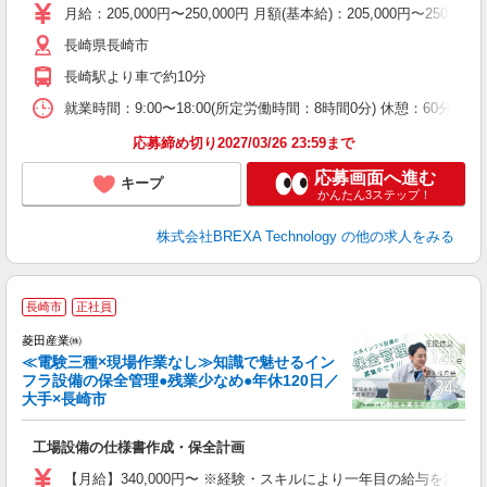
月給：205,000円〜250,000円 月額(基本給)：205,00
長崎県長崎市
長崎駅より車で約10分
就業時間：9:00〜18:00(所定労働時間：8時間0分) 休憩：
応募締め切り2027/03/26 23:59まで
応募画面へ進む
キープ
かんたん3ステップ！
株式会社BREXA Technology
の他の求人をみる
菱
長崎市
正社員
菱田産業㈱
≪電験三種×現場作業なし≫知識で魅せるイン
フラ設備の保全管理●残業少なめ●年休120日／
大手×長崎市
く
工場設備の仕様書作成・保全計画
【月給】340,000円〜 ※経験・スキルにより一年目の給与を決定