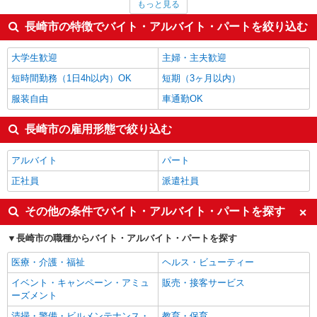
もっと見る
保育士・保育補助
1,300円
その他販売・サービス
1,276円
長崎市の特徴でバイト・アルバイト・パートを絞り込む
フォークリフト
1,250円
介護職・ヘルパー
1,244円
大学生歓迎
主婦・主夫歓迎
長崎市の他の職種の平均時給を見る
短時間勤務（1日4h以内）OK
短期（3ヶ月以内）
服装自由
車通勤OK
長崎市の雇用形態で絞り込む
アルバイト
パート
正社員
派遣社員
その他の条件でバイト・アルバイト・パートを探す
長崎市の職種からバイト・アルバイト・パートを探す
医療・介護・福祉
ヘルス・ビューティー
イベント・キャンペーン・アミュ
販売・接客サービス
ーズメント
清掃・警備・ビルメンテナンス・
教育・保育