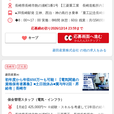
長崎県長崎市飽の浦町1番1号 【三菱重工業 長崎造船所内】 ※弊
●JR長崎駅発 立神、西泊・神の島行き乗車 「重工記念長崎病院」
◆8：00〜17：00 実働：8時間 休憩：60分 残業：月/15時
応募締め切り2026/12/14 23:59まで
応募画面へ進む
キープ
かんたん3ステップ！
菱田産業株式会社
の他の求人をみる
菱
長崎市
正社員
務
菱田産業㈱
初年度から年収650万〜も可能！【電気関連の
資格保有者募集】■土日祝休み■賞与年2回・昇
給有｜長崎市
く
保全管理スタッフ（電気・インフラ）
【月給】425,000円〜 ※経験・スキルを考慮して1年目の給与を