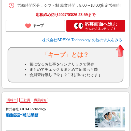
労働時間区分：シフト制 就業時間：9:00〜18:00(所定労働時間：8
応募締め切り2027/03/26 23:59まで
応募画面へ進む
キープ
かんたん3ステップ！
株式会社BREXA Technology
の他の求人をみる
「キープ」とは？
気になるお仕事をワンクリックで保存
まとめてチェック＆まとめて応募も可能
会員登録無しで今すぐご利用いただけます
長崎市
正社員
職業紹介
株式会社BREXA Technology
き
船舶設計補助業務