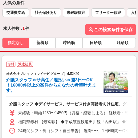
人気の条件
交通費支給
社会保険あり
未経験歓迎
フリーター歓迎
入
求人件数 :
1
件
この検索条件を保存
指定なし
新着順
時給順
日給順
月給順
赤村
派遣社員
株式会社ブレイブ（マイナビグループ）/MDK40
介護スタッフ≪サ高住／週払い≫週3日〜OK
！16000件以上の案件からあなたの希望叶えま
す。
ト
介護スタッフ ◆デイサービス、サービス付き高齢者向け住宅、グルー
入
ー
未経験：時給1250〜1450円（資格・経験による） 経験者：時給1
代
福岡県赤村 【最寄駅】 ◆平成筑豊鉄道田川線「内田駅」 ◆平成
O
24時間シフト制（シフト自己申告） 週3日〜、1日6時間〜OK 【勤務