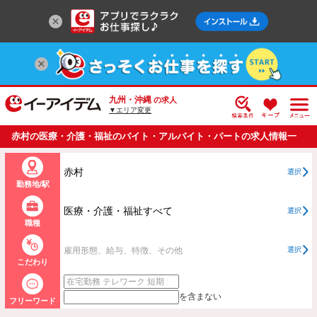
九州・沖縄
の求人
▼エリア変更
赤村の医療・介護・福祉のバイト・アルバイト・パートの求人情報一
覧
赤村
選択
勤務地/駅
医療・介護・福祉すべて
選択
職種
雇用形態、給与、特徴、その他
選択
こだわり
を含まない
フリーワード