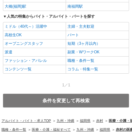
大橋(福岡)駅
南福岡駅
人気の特集からバイト・アルバイト・パートを探す
ミドル（40代～）活躍中
主婦・主夫歓迎
高校生OK
パート
オープニングスタッフ
短期（3ヶ月以内）
派遣
副業・WワークOK
ファッション・アパレル
職種・条件一覧
コンテンツ一覧
コラム・特集一覧
1／1
条件を変更して再検索
アルバイト・バイト・求人TOP
九州・沖縄
福岡県
赤村
医療・介護・
職種・条件一覧
医療・介護・福祉すべて
九州・沖縄
福岡県
赤村の医