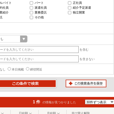
ルバイト
パート
正社員
約社員
派遣社員
紹介予定派遣
業紹介
業務委託
独立開業
託
その他
を含む
を含まない
なし
本日掲載
締切間近
この検索条件を保存
条件で検索
1 件
の情報が見つかりました
日給順
月給順
並び替え解除