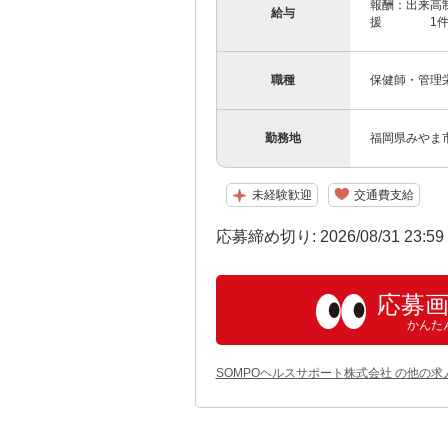
報酬：出来高制
給与
援 1件：1,
職種
保健師・管理
勤務地
福岡県みやま
未経験歓迎
交通費支給
応募締め切り: 2026/08/31 23:5
応募
かんた
SOMPOヘルスサポート株式会社 の他の求