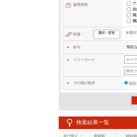
ア
雇用形態
契
職
嘱
未選択
選択・変更
特徴
給与
フリーワード
その他の条件
指定
この
検索結果一覧
並び替え ：
新着順
時給順