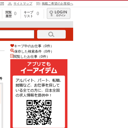
質問
サイトマップ
掲載ご希望のお客様へ
閲覧
キープ
0
0
履歴
リスト
ログイン
キープ中のお仕事（0件）
保存した検索条件（
0
件）
閲覧したお仕事（0件）
件