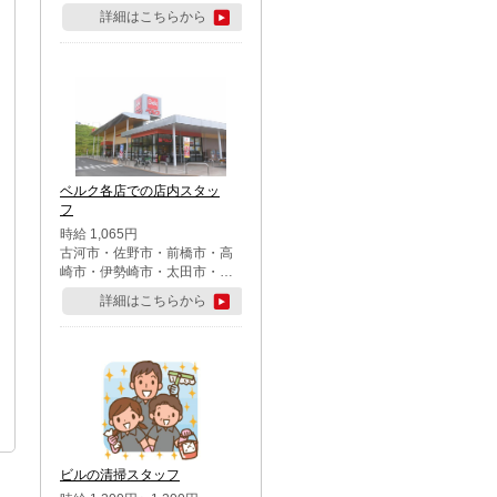
詳細はこちらから
ベルク各店での店内スタッ
フ
時給 1,065円
古河市・佐野市・前橋市・高
崎市・伊勢崎市・太田市・館
林市・藤岡市・大泉町・さい
詳細はこちらから
たま市北区・川越市・熊谷
市・行田市・秩父市・所沢
市・飯能市・東松山市・坂戸
市・鶴ケ島市・千葉市中央
区・市川市・松戸市・習志野
市・柏市・流山市・八千代
市・足立区・江戸川区・八王
子市・町田市
ビルの清掃スタッフ