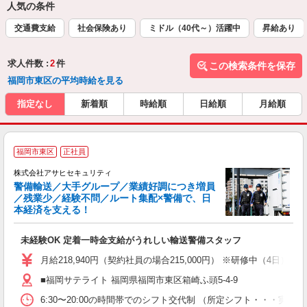
人気の条件
交通費支給
社会保険あり
ミドル（40代～）活躍中
昇給あり
求人件数 :
2
件
この検索条件を保存
福岡市東区の平均時給を見る
指定なし
新着順
時給順
日給順
月給順
福岡市東区
正社員
株式会社アサヒセキュリティ
警備輸送／大手グループ／業績好調につき増員
／残業少／経験不問／ルート集配×警備で、日
て
本経済を支える！
社
未経験OK 定着一時金支給がうれしい輸送警備スタッフ
月給218,940円（契約社員の場合215,000円） ※研修中（
■福岡サテライト 福岡県福岡市東区箱崎ふ頭5-4-9
6:30〜20:00の時間帯でのシフト交代制 （所定シフト・・・実働