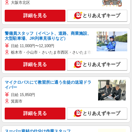
大阪市北区
詳細を見る
とりあえずキープ
警備員スタッフ（イベント、道路、商業施設、
大型駐車場、JR列車見張りなど）
日給 11,000円〜12,100円
栃木市・小山市・さいたま市西区・さいたま市岩槻区・久喜市・蓮田
詳細を見る
とりあえずキープ
マイクロバスにて教習所に通う生徒の送迎ドラ
イバー
日給 15,850円
箕面市
詳細を見る
とりあえずキープ
スーパー資材の仕分け作業スタッフ