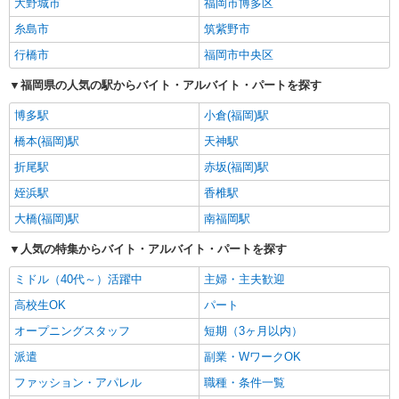
大野城市
福岡市博多区
糸島市
筑紫野市
行橋市
福岡市中央区
福岡県の人気の駅からバイト・アルバイト・パートを探す
博多駅
小倉(福岡)駅
橋本(福岡)駅
天神駅
折尾駅
赤坂(福岡)駅
姪浜駅
香椎駅
大橋(福岡)駅
南福岡駅
人気の特集からバイト・アルバイト・パートを探す
ミドル（40代～）活躍中
主婦・主夫歓迎
高校生OK
パート
オープニングスタッフ
短期（3ヶ月以内）
派遣
副業・WワークOK
ファッション・アパレル
職種・条件一覧