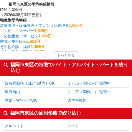
福岡市東区の平均時給情報
時給 1,325円
（2026年08月03日更新）
職種別平均時給
建物管理・設備管理・マンション管理員
1,600円
コンビニ・スーパー
1,540円
その他販売・サービス
1,450円
家電・携帯販売
1,421円
その他介護・福祉
1,404円
板金・塗装・溶接
1,400円
もっと見る
配送・配達ドライバー
1,375円
金融・貿易事務
1,370円
福岡市東区の特徴でバイト・アルバイト・パートを絞り
介護職・ヘルパー
1,366円
込む
看護師・保健師・看護助手・助産師
1,352円
福岡市東区の他の職種の平均時給を見る
短時間勤務（1日4h以内）OK
ミドル（40代～）活躍中
服装自由
シニア（60代～）活躍中
副業・WワークOK
大学生歓迎
福岡市東区の雇用形態で絞り込む
アルバイト
パート