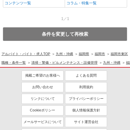
コンテンツ一覧
コラム・特集一覧
1／1
条件を変更して再検索
アルバイト・バイト・求人TOP
九州・沖縄
福岡県
福岡市
福岡市東区
職種・条件一覧
清掃・警備・ビルメンテナンス・設備管理
九州・沖縄
福
掲載ご希望のお客様へ
よくある質問
お問い合わせ
利用規約
リンクについて
プライバシーポリシー
Cookieポリシー
個人情報保護方針
メールサービスについて
サイト運営会社