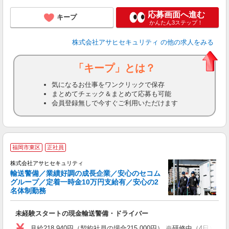
応募画面へ進む
キープ
かんたん3ステップ！
株式会社アサヒセキュリティ
の他の求人をみる
「キープ」とは？
気になるお仕事をワンクリックで保存
まとめてチェック＆まとめて応募も可能
会員登録無しで今すぐご利用いただけます
福岡市東区
正社員
株式会社アサヒセキュリティ
輸送警備／業績好調の成長企業／安心のセコム
グループ／定着一時金10万円支給有／安心の2
名体制勤務
応
未経験スタートの現金輸送警備・ドライバー
月給218,940円（契約社員の場合215,000円） ※研修中（