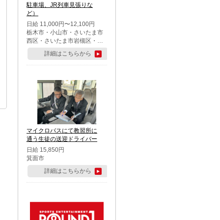
駐車場、JR列車見張りな
ど）
日給 11,000円〜12,100円
栃木市・小山市・さいたま市
西区・さいたま市岩槻区・久
喜市・蓮田市
詳細はこちらから
マイクロバスにて教習所に
通う生徒の送迎ドライバー
日給 15,850円
箕面市
詳細はこちらから