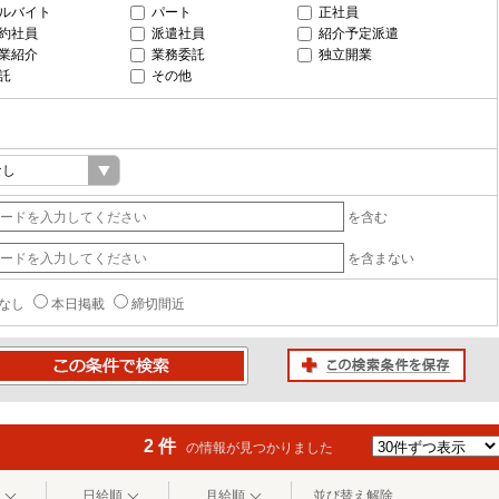
ルバイト
パート
正社員
約社員
派遣社員
紹介予定派遣
業紹介
業務委託
独立開業
託
その他
を含む
を含まない
なし
本日掲載
締切間近
この検索条件を保存
条件で検索
2 件
の情報が見つかりました
日給順
月給順
並び替え解除