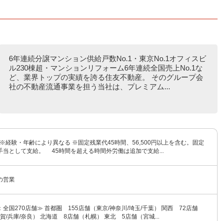
6年連続分譲マンション供給戸数No.1・東京No.1オフィスビ
ル230棟超・マンションリフォーム6年連続全国売上No.1な
ど、業界トップの実績を誇る住友不動産。 そのグループ会
社の不動産流通事業を担う当社は、プレミアム...
 ※経験・年齢により異なる ※固定残業代45時間、56,500円以上を含む。固定
当として支給。 45時間を超える時間外労働は追加で支給...
の営業
全国270店舗≫ 首都圏 155店舗（東京/神奈川/埼玉/千葉） 関西 72店舗
賀/兵庫/奈良） 北海道 8店舗（札幌） 東北 5店舗（宮城...