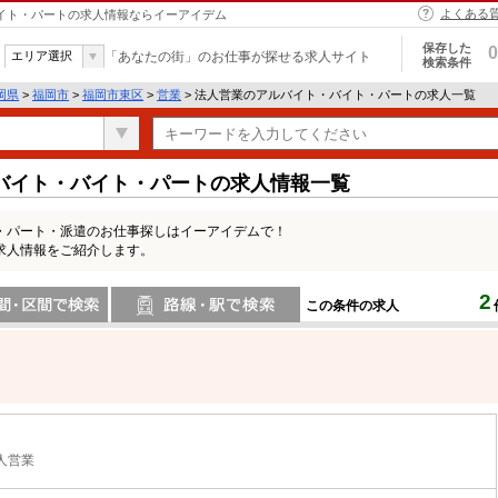
よくある
バイト・パートの求人情報ならイーアイデム
保存した
0
エリア選択
「あなたの街」のお仕事が探せる求人サイト
検索条件
岡県
>
福岡市
>
福岡市東区
>
営業
> 法人営業のアルバイト・バイト・パートの求人一覧
バイト・バイト・パートの求人情報一覧
・パート・派遣のお仕事探しはイーアイデムで！
求人情報をご紹介します。
2
この条件の求人
間で検索
路線・駅・駅で検索
人営業