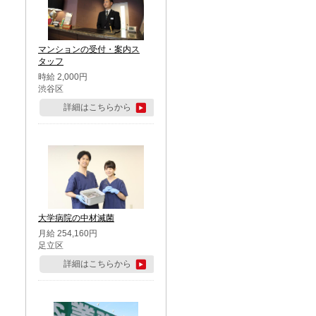
マンションの受付・案内ス
タッフ
時給 2,000円
渋谷区
詳細はこちらから
大学病院の中材滅菌
月給 254,160円
足立区
詳細はこちらから