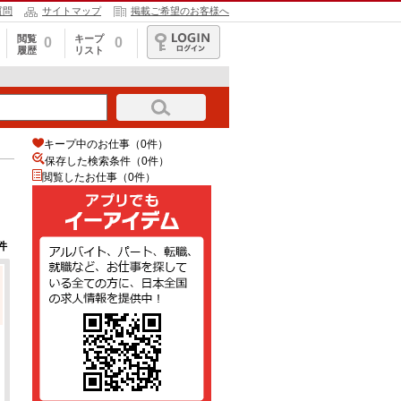
質問
サイトマップ
掲載ご希望のお客様へ
閲覧
キープ
0
0
履歴
リスト
ログイン
キープ中のお仕事（0件）
保存した検索条件（
0
件）
閲覧したお仕事（0件）
件