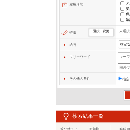
ア
雇用形態
契
職
嘱
未選択
選択・変更
特徴
給与
フリーワード
その他の条件
指定
この
検索結果一覧
並び替え ：
新着順
時給順