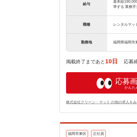
基本給190,
給与
準ずる 業務手当
職種
レンタルマッ
勤務地
福岡県福岡市東
10日
掲載終了まであと
応募締め切り
応募
かんた
株式会社クリーン・マット の他の求人をみ
福岡市東区
正社員