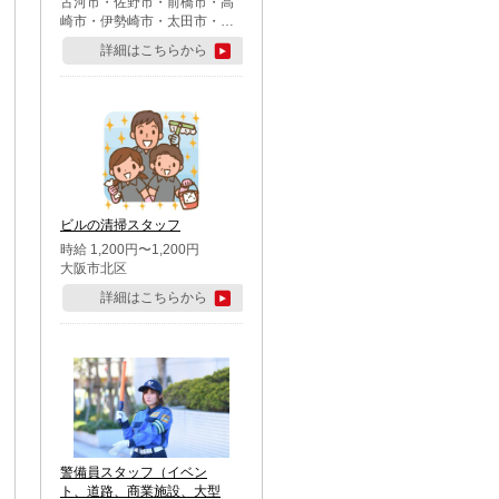
古河市・佐野市・前橋市・高
崎市・伊勢崎市・太田市・館
林市・藤岡市・大泉町・さい
詳細はこちらから
たま市北区・川越市・熊谷
市・行田市・秩父市・所沢
市・飯能市・東松山市・坂戸
市・鶴ケ島市・千葉市中央
区・市川市・松戸市・習志野
市・柏市・流山市・八千代
市・足立区・江戸川区・八王
子市・町田市
ビルの清掃スタッフ
時給 1,200円〜1,200円
大阪市北区
詳細はこちらから
警備員スタッフ（イベン
ト、道路、商業施設、大型