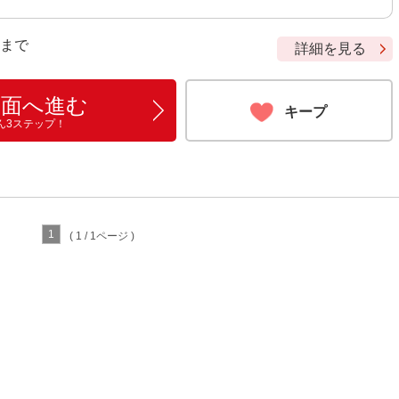
9 まで
詳細を見る
画面へ進む
キープ
ん3ステップ！
1
( 1 / 1ページ )