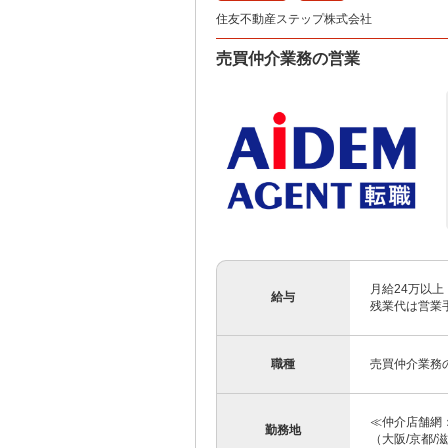
住友不動産ステップ株式会社
売買仲介業務の営業
月給24万以上
給与
残業代は営業手
職種
売買仲介業務
≪仲介店舗網：
勤務地
（大阪/京都/滋