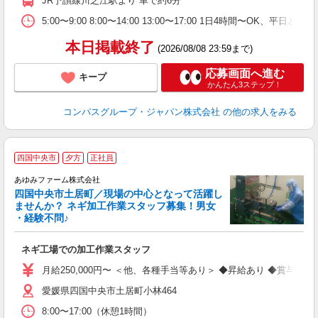
JR予讃線川之江駅より 車で約6分
朝
ま
5:00〜9:00 8:00〜14:00 13:00〜17:00 1日4時間〜
本日掲載終了
(2026/08/08 23:59まで)
応募画面へ進む
キープ
かんたん3ステップ！
コンパスグループ・ジャパン株式会社
の他の求人をみる
四国中央市
夕方
正社員
あゆみファーム株式会社
四国中央市土居町／現場の中心となって活躍し
ませんか？ ネギ加工作業スタッフ募集！男女
・経験不問♪
と
ネギ工場での加工作業スタッフ
未
間
月給250,000円〜 ＜他、各種手当等あり＞ ◆昇給あり ◆賞与年
手
愛媛県四国中央市土居町小林464
8:00〜17:00（休憩1時間）