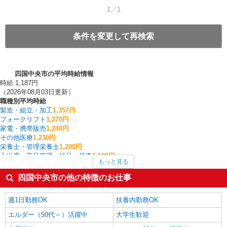
1／1
条件を変更して再検索
四国中央市の平均時給情報
時給 1,187円
（2026年08月03日更新）
職種別平均時給
製造・組立・加工
1,357円
フォークリフト
1,270円
家電・携帯販売
1,248円
その他医療
1,230円
栄養士・管理栄養士
1,200円
入出庫・商品管理・検品・検査
1,189円
もっと見る
ファストフード・デリ
1,176円
梱包・仕分け・ピッキング
1,171円
四国中央市の他の特徴のお仕事
経理・人事・労務・総務・法務
1,150円
客室清掃・ベッドメイキング
1,150円
週1日勤務OK
扶養内勤務OK
四国中央市の他の職種の平均時給を見る
エルダー（50代～）活躍中
大学生歓迎