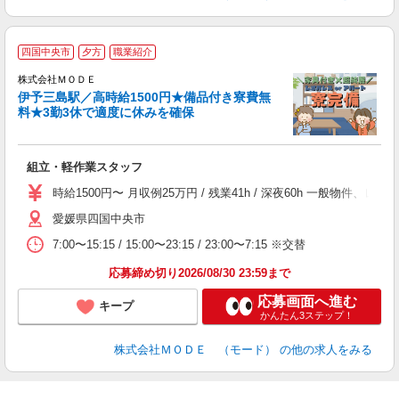
四国中央市
夕方
職業紹介
株式会社ＭＯＤＥ
伊予三島駅／高時給1500円★備品付き寮費無
料★3勤3休で適度に休みを確保
っ
組立・軽作業スタッフ
入
場
時給1500円〜 月収例25万円 / 残業41h / 深夜60h 一般物
者
愛媛県四国中央市
リ
問
7:00〜15:15 / 15:00〜23:15 / 23:00〜7:15 ※交替
り
土
応募締め切り2026/08/30 23:59まで
応募画面へ進む
キープ
かんたん3ステップ！
株式会社ＭＯＤＥ （モード）
の他の求人をみる