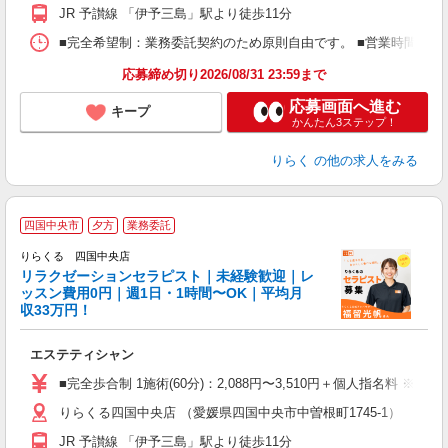
額
JR 予讃線 「伊予三島」駅より徒歩11分
間
ス
■完全希望制：業務委託契約のため原則自由です。 ■営業時間帯（9
K.
応募締め切り2026/08/31 23:59まで
応募画面へ進む
キープ
かんたん3ステップ！
りらく
の他の求人をみる
四国中央市
夕方
業務委託
りらくる 四国中央店
学
リラクゼーションセラピスト｜未経験歓迎｜レ
ッスン費用0円｜週1日・1時間〜OK｜平均月
収33万円！
目
エステティシャン
入
た
■完全歩合制 1施術(60分)：2,088円〜3,510円＋個人指名料 ※
主
りらくる四国中央店 （愛媛県四国中央市中曽根町1745-1）
躍
額
JR 予讃線 「伊予三島」駅より徒歩11分