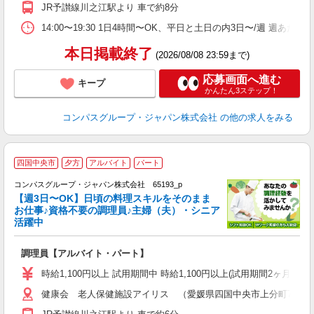
O
JR予讃線川之江駅より 車で約8分
朝
K
14:00〜19:30 1日4時間〜OK、平日と土日の内3日〜/週 週あた
本日掲載終了
(2026/08/08 23:59まで)
応募画面へ進む
キープ
かんたん3ステップ！
コンパスグループ・ジャパン株式会社
の他の求人をみる
四国中央市
夕方
アルバイト
パート
コンパスグループ・ジャパン株式会社 65193_p
く
【週3日〜OK】日頃の料理スキルをそのまま
お仕事♪資格不要の調理員♪主婦（夫）・シニア
活躍中
大
調理員【アルバイト・パート】
入
歓
時給1,100円以上 試用期間中 時給1,100円以上(試用期間2ヶ月
～
健康会 老人保健施設アイリス （愛媛県四国中央市上分町735番
用
O