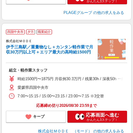
かんたん3ステップ！
PLAGEグループ
の他の求人をみる
四国中央市
夕方
職業紹介
株式会社ＭＯＤＥ
伊予三島駅／重量物なし＋カンタン軽作業で月
収30万円以上可＋エリア最大の高時給1500円
っ
組立・軽作業スタッフ
入
場
時給1500円〜1875円 月収例30.3万円 / 残業30h / 深夜5
者
愛媛県四国中央市
リ
問
7:00〜15:15 / 15:00〜23:15 / 23:00〜7:15 ※3交替
り
土
応募締め切り2026/08/30 23:59まで
応募画面へ進む
キープ
かんたん3ステップ！
株式会社ＭＯＤＥ （モード）
の他の求人をみる