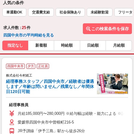
人気の条件
車通勤OK
交通費支給
社会保険あり
未経験歓迎
フリータ
求人件数 :
25
件
この検索条件を保存
四国中央市の平均時給を見る
指定なし
新着順
時給順
日給順
月給順
四国中央市
夕方
正社員
い
株式会社今村紙工
経理事務スタッフ／四国中央市／経験者は優遇
します／年齢は問いません／残業なし／年間休
日120日可能
い
経
経理事務員
夕
月給185,000円〜280,000円 ※給与幅は経験・能力による ※試
あ
愛媛県四国中央市中曽根町216-5
JR予讃線「伊予三島」駅から徒歩26分