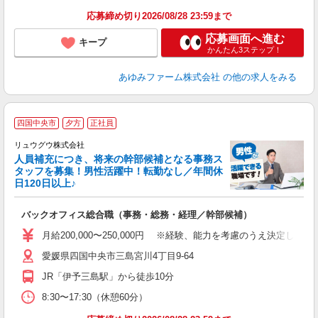
応募締め切り2026/08/28 23:59まで
応募画面へ進む
キープ
かんたん3ステップ！
あゆみファーム株式会社
の他の求人をみる
当
四国中央市
夕方
正社員
リュウグウ株式会社
人員補充につき、将来の幹部候補となる事務ス
す
タッフを募集！男性活躍中！転勤なし／年間休
入
日120日以上♪
間
し
バックオフィス総合職（事務・総務・経理／幹部候補）
テ
月給200,000〜250,000円 ※経験、能力を考慮のうえ決定
愛媛県四国中央市三島宮川4丁目9-64
JR「伊予三島駅」から徒歩10分
8:30〜17:30（休憩60分）