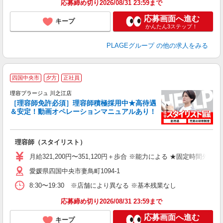
応募締め切り2026/08/31 23:59まで
支
応募画面へ進む
キープ
かんたん3ステップ！
PLAGEグループ
の他の求人をみる
四国中央市
夕方
正社員
理容プラージュ 川之江店
［理容師免許必須］理容師積極採用中★高待遇
＆安定！動画オペレーションマニュアルあり！
募
給
歩
理容師（スタイリスト）
入
資
月給321,200円〜351,120円＋歩合 ※能力による ★固定時間外
ブ
愛媛県四国中央市妻鳥町1094-1
自
ク
8:30〜19:30 ※店舗により異なる ※基本残業なし
あ
応募締め切り2026/08/31 23:59まで
支
応募画面へ進む
キープ