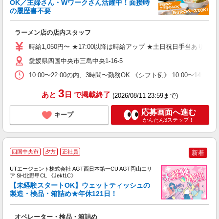
OK／主婦さん・Wワークさん活躍中！面接時
の履歴書不要
当
ラーメン店の店内スタッフ
未
3
時給1,050円〜 ★17:00以降は時給アップ ★土日祝日手当あり
K
愛媛県四国中央市三島中央1-16-5
O
ワ
10:00〜22:00の内、3時間〜勤務OK 《シフト例》 10:00〜14
員
3
あと
日
で掲載終了
(2026/08/11 23:59まで)
応募画面へ進む
キープ
かんたん3ステップ！
四国中央市
夕方
正社員
新着
UTエージェント株式会社 AGT西日本第一CU AGT岡山エリ
ア SH北野甲CL 《Jekf1C》
【未経験スタートOK】ウェットティッシュの
製造・検品・箱詰め★年休121日！
る
オペレーター・検品・箱詰め
入