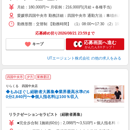
場
月給：180,000円〜 月収例：216,000円(月給＋各種手当)
タ
休
愛媛県四国中央市 勤務詳細：四国中央市 通勤方法：車/自転車/バ
場
勤務形態：交替制 【勤務時間】 （1）08:00〜17:30 （2）19
通
り
応募締め切り2026/08/21 23:59まで
応募画面へ進む
キープ
かんたん3ステップ！
UTエージェント株式会社
の他の求人をみる
◆
四国中央市
夕方
業務委託
円
りらくる 四国中央店
◆もみほぐし経験者大募集◆業界最高水準の6
0分2,840円〜◆個人指名料は100％収入
に
間
リラクゼーションセラピスト（経験者募集）
入
た
■完全歩合制 1施術(60分)：2,088円〜3,510円＋個人指名料 
主