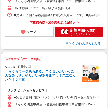
りらくる四国中央店 （愛媛県四国中央市中曽根町1745-1）
躍
額
JR 予讃線 「伊予三島」駅より徒歩11分
間
ス
■完全希望制：業務委託契約のため原則自由です。 ■営業時間帯（9
K.
応募締め切り2026/08/31 23:59まで
応募画面へ進む
キープ
かんたん3ステップ！
りらく
の他の求人をみる
四国中央市
夕方
業務委託
り
りらくる 四国中央店
た
りらくるワークあるある、早く言いたい〜♪こ
んな楽しさ、やりがいがありますよ！気になっ
ー
たらすぐ応募！
る
リラクゼーションセラピスト
入
た
■完全歩合制 1施術(60分)：2,088円〜3,510円＋個人指名料 ※
主
りらくる四国中央店 （愛媛県四国中央市中曽根町1745-1）
躍