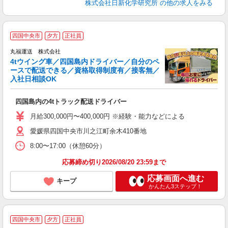
株式会社日新化学研究所
の他の求人をみる
◆
四国中央市
夕方
正社員
遠
躍
丸福運送 株式会社
4tウイング車／四国島内ドライバー／自分のペ
ースで配送できる／資格取得制度有／接客無／
入社日相談OK
す
四国島内の4tトラック配送ドライバー
入
躍
月給300,000円〜400,000円 ※経験・能力などによる
定
愛媛県四国中央市川之江町余木410番地
資
8:00〜17:00（休憩60分）
応募締め切り2026/08/20 23:59まで
応募画面へ進む
キープ
かんたん3ステップ！
四国中央市
夕方
正社員