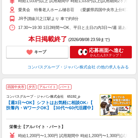
時給1,033円以上 試用期間中 時給1,033円以上(試用期間2ヶ月
～
愛美会 特養老人ホーム樋谷荘 （愛媛県四国中央市上分町乙8-7
用
2
JR予讃線川之江駅より 車で約8分
内
副
17:30〜19:30 1日2時間〜OK、平日と土日の内3日〜/週 週あた
本日掲載終了
(2026/08/08 23:59まで)
応募画面へ進む
キープ
かんたん3ステップ！
コンパスグループ・ジャパン株式会社
の他の求人をみる
四国中央市
夕方
アルバイト
パート
コンパスグループ・ジャパン株式会社 65192_p
く
【週3日〜OK】シフトはお気軽に相談OK♪【
扶養内・WワークOK】【30代〜60代活躍中】
大
栄養士【アルバイト・パート】
入
歓
時給1,200円〜1,300円 試用期間中 時給1,200円〜1,300円