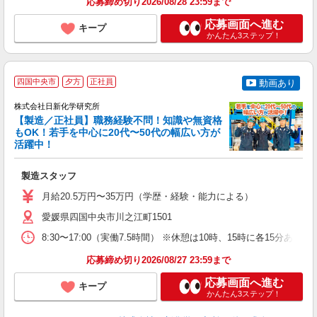
応募締め切り2026/08/28 23:59まで
応募画面へ進む
キープ
かんたん3ステップ！
四国中央市
夕方
正社員
動画あり
株式会社日新化学研究所
【製造／正社員】職務経験不問！知識や無資格
もOK！若手を中心に20代〜50代の幅広い方が
活躍中！
フ
製造スタッフ
入
躍
月給20.5万円〜35万円（学歴・経験・能力による）
休
O
愛媛県四国中央市川之江町1501
8:30〜17:00（実働7.5時間） ※休憩は10時、15時に各1
あ
応募締め切り2026/08/27 23:59まで
応募画面へ進む
キープ
かんたん3ステップ！