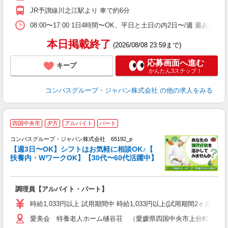
退
JR予讃線川之江駅より 車で約6分
ク
08:00〜17:00 1日4時間〜OK、平日と土日の内2日〜/週 週あた
本日掲載終了
(2026/08/08 23:59まで)
応募画面へ進む
キープ
かんたん3ステップ！
コンパスグループ・ジャパン株式会社
の他の求人をみる
四国中央市
夕方
アルバイト
パート
コンパスグループ・ジャパン株式会社 65192_p
く
【週3日〜OK】シフトはお気軽に相談OK♪【
扶養内・WワークOK】【30代〜60代活躍中】
大
調理員【アルバイト・パート】
入
歓
時給1,033円以上 試用期間中 時給1,033円以上(試用期間2ヶ月
～
愛美会 特養老人ホーム樋谷荘 （愛媛県四国中央市上分町乙8-7
用