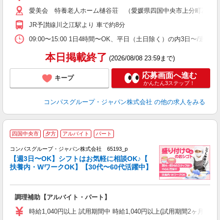
～
愛美会 特養老人ホーム樋谷荘 （愛媛県四国中央市上分町乙8-7
用
2
JR予讃線川之江駅より 車で約8分
内
ク
09:00〜15:00 1日4時間〜OK、平日（土日除く）の内3日〜/週
本日掲載終了
(2026/08/08 23:59まで)
応募画面へ進む
キープ
かんたん3ステップ！
コンパスグループ・ジャパン株式会社
の他の求人をみる
四国中央市
夕方
アルバイト
パート
コンパスグループ・ジャパン株式会社 65193_p
く
【週3日〜OK】シフトはお気軽に相談OK♪【
扶養内・WワークOK】【30代〜60代活躍中】
大
調理補助【アルバイト・パート】
入
歓
時給1,040円以上 試用期間中 時給1,040円以上(試用期間2ヶ月
～