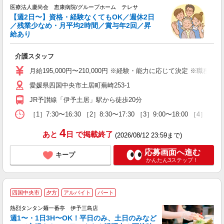
医療法人慶尚会 恵康病院/グループホーム テレサ
【週2日〜】資格・経験なくてもOK／週休2日
ー
／残業少なめ・月平均2時間／賞与年2回／昇
給あり
職
介護スタッフ
未
昇
月給195,000円〜210,000円 ※経験・能力に応じて決定 ※職務
愛媛県四国中央市土居町蕪崎253-1
服
JR予讃線「伊予土居」駅から徒歩20分
［1］7:30〜16:30 ［2］8:30〜17:30 ［3］9:00〜18:00 
4
あと
日
で掲載終了
(2026/08/12 23:59まで)
応募画面へ進む
キープ
かんたん3ステップ！
四国中央市
夕方
アルバイト
パート
熱烈タンタン麺一番亭 伊予三島店
週1〜・1日3H〜OK！平日のみ、土日のみなど