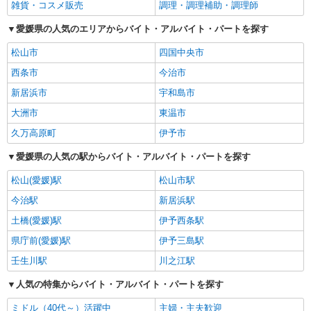
雑貨・コスメ販売
調理・調理補助・調理師
愛媛県の人気のエリアからバイト・アルバイト・パートを探す
松山市
四国中央市
西条市
今治市
新居浜市
宇和島市
大洲市
東温市
久万高原町
伊予市
愛媛県の人気の駅からバイト・アルバイト・パートを探す
松山(愛媛)駅
松山市駅
今治駅
新居浜駅
土橋(愛媛)駅
伊予西条駅
県庁前(愛媛)駅
伊予三島駅
壬生川駅
川之江駅
人気の特集からバイト・アルバイト・パートを探す
ミドル（40代～）活躍中
主婦・主夫歓迎