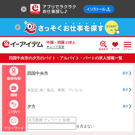
中国・四国
の求人
▼エリア変更
四国中央市の夕方のバイト・アルバイト・パートの求人情報一覧
四国中央市
選択
勤務地/駅
未設定
例）食品、事務、アパレル
選択
職種
夕方
選択
こだわり
を含まない
フリーワード