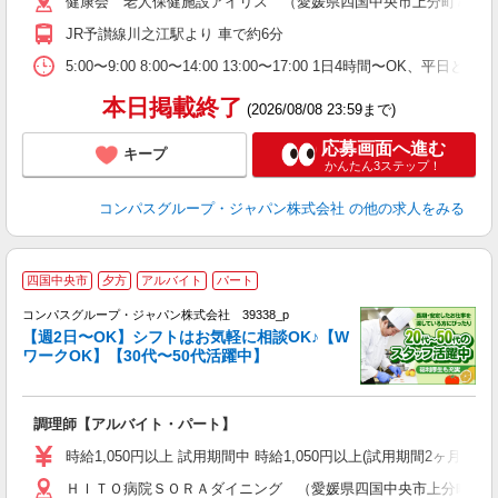
健康会 老人保健施設アイリス （愛媛県四国中央市上分町735番
用
O
JR予讃線川之江駅より 車で約6分
朝
ま
5:00〜9:00 8:00〜14:00 13:00〜17:00 1日4時間〜
本日掲載終了
(2026/08/08 23:59まで)
応募画面へ進む
キープ
かんたん3ステップ！
コンパスグループ・ジャパン株式会社
の他の求人をみる
四国中央市
夕方
アルバイト
パート
コンパスグループ・ジャパン株式会社 39338_p
く
【週2日〜OK】シフトはお気軽に相談OK♪【W
ワークOK】【30代〜50代活躍中】
大
調理師【アルバイト・パート】
入
歓
時給1,050円以上 試用期間中 時給1,050円以上(試用期間2ヶ月
～
ＨＩＴＯ病院ＳＯＲＡダイニング （愛媛県四国中央市上分町732-1 
用