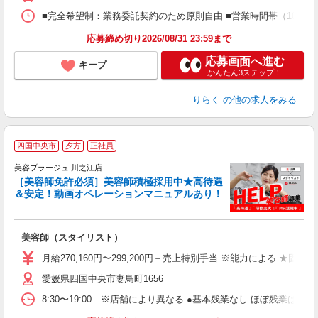
間
ス
■完全希望制：業務委託契約のため原則自由 ■営業時間帯（10:00
K.
応募締め切り2026/08/31 23:59まで
応募画面へ進む
キープ
かんたん3ステップ！
りらく
の他の求人をみる
四国中央市
夕方
正社員
美容プラージュ 川之江店
［美容師免許必須］美容師積極採用中★高待遇
＆安定！動画オペレーションマニュアルあり！
募
給
歩
美容師（スタイリスト）
入
資
月給270,160円〜299,200円＋売上特別手当 ※能力による ★
ブ
愛媛県四国中央市妻鳥町1656
自
ク
8:30〜19:00 ※店舗により異なる ●基本残業なし ほぼ残業
あ