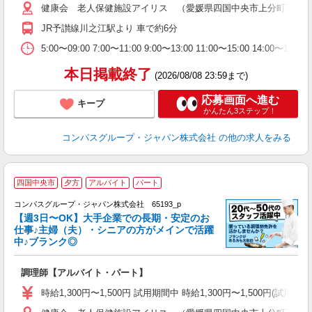
健康会 老人保健施設アイリス （愛媛県四国中央市上分町735番
用
2
JR予讃線川之江駅より 車で約6分
内
業
5:00〜09:00 7:00〜11:00 9:00〜13:00 11:00〜15:00 
本日掲載終了
(2026/08/08 23:59まで)
応募画面へ進む
キープ
かんたん3ステップ！
コンパスグループ・ジャパン株式会社
の他の求人をみる
四国中央市
夕方
アルバイト
パート
コンパスグループ・ジャパン株式会社 65193_p
く
【週3日〜OK】大手企業での長期・安定のお
仕事♪主婦（夫）・シニアの方がメインで活躍
中♪ブランク◎
大
調理師【アルバイト・パート】
入
歓
時給1,300円〜1,500円 試用期間中 時給1,300円〜1,500円
～