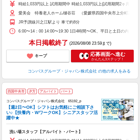
歓
時給1,033円以上 試用期間中 時給1,033円以上(試用期間2ヶ月
～
愛美会 特養老人ホーム樋谷荘 （愛媛県四国中央市上分町乙8-7
用
2
JR予讃線川之江駅より 車で約8分
内
業
6:00〜14：00 14:00〜19:30 1日4時間〜OK、平日と土日の内
本日掲載終了
(2026/08/08 23:59まで)
応募画面へ進む
キープ
かんたん3ステップ！
コンパスグループ・ジャパン株式会社
の他の求人をみる
四国中央市
夕方
アルバイト
パート
コンパスグループ・ジャパン株式会社 65192_p
く
【週2日〜OK】シフトはお気軽にご相談下さ
い♪【扶養内・WワークOK】シニアスタッフ活
躍中★
大
洗い場スタッフ【アルバイト・パート】
入
歓