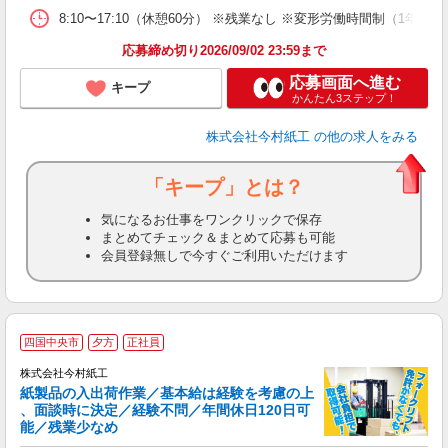
8:10〜17:10（休憩60分） ※残業なし ※変形労働時間制（1年単位
応募締め切り2026/09/02 23:59まで
応募画面へ進む
キープ
かんたん3ステップ！
株式会社今村紙工
の他の求人をみる
「キープ」とは？
気になるお仕事をワンクリックで保存
まとめてチェック＆まとめて応募も可能
会員登録無しで今すぐご利用いただけます
四国中央市
夕方
正社員
株式会社今村紙工
紙製品の入出荷作業／基本給は経験を考慮の上
、面談時に決定／経験不問／年間休日120日可
能／残業少なめ