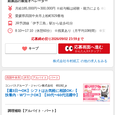
紙製品の製造オペレーター
職
ナ
月給185,000円〜300,000円 ※給与幅は経験・能力による ※試
め
愛媛県四国中央市上柏町829番地
り
JR予讃線「伊予三島」駅から徒歩41分
8:10〜17:10（休憩60分） ※残業あり（月平均10時間） ※変形
応募締め切り2026/09/02 23:59まで
応募画面へ進む
キープ
かんたん3ステップ！
株式会社今村紙工
の他の求人をみる
四国中央市
夕方
アルバイト
パート
コンパスグループ・ジャパン株式会社 65192_p
く
【週3日〜OK】シフトはお気軽に相談OK♪【
扶養内・WワークOK】【30代〜60代活躍中】
大
調理補助【アルバイト・パート】
入